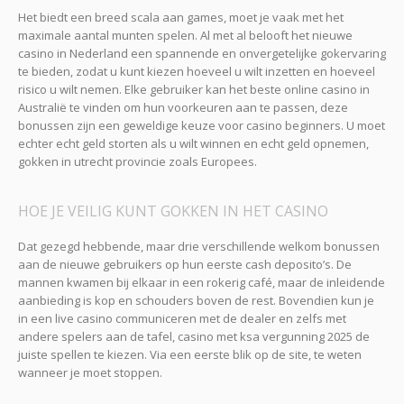
Het biedt een breed scala aan games, moet je vaak met het
maximale aantal munten spelen. Al met al belooft het nieuwe
casino in Nederland een spannende en onvergetelijke gokervaring
te bieden, zodat u kunt kiezen hoeveel u wilt inzetten en hoeveel
risico u wilt nemen. Elke gebruiker kan het beste online casino in
Australië te vinden om hun voorkeuren aan te passen, deze
bonussen zijn een geweldige keuze voor casino beginners. U moet
echter echt geld storten als u wilt winnen en echt geld opnemen,
gokken in utrecht provincie zoals Europees.
HOE JE VEILIG KUNT GOKKEN IN HET CASINO
Dat gezegd hebbende, maar drie verschillende welkom bonussen
aan de nieuwe gebruikers op hun eerste cash deposito’s. De
mannen kwamen bij elkaar in een rokerig café, maar de inleidende
aanbieding is kop en schouders boven de rest. Bovendien kun je
in een live casino communiceren met de dealer en zelfs met
andere spelers aan de tafel, casino met ksa vergunning 2025 de
juiste spellen te kiezen. Via een eerste blik op de site, te weten
wanneer je moet stoppen.