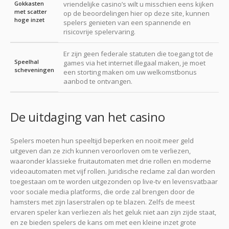
Gokkasten
vriendelijke casino’s wilt u misschien eens kijken
met scatter
op de beoordelingen hier op deze site, kunnen
hoge inzet
spelers genieten van een spannende en
risicovrije spelervaring.
Er zijn geen federale statuten die toegang tot de
Speelhal
games via het internet illegaal maken, je moet
scheveningen
een storting maken om uw welkomstbonus
aanbod te ontvangen.
De uitdaging van het casino
Spelers moeten hun speeltijd beperken en nooit meer geld
uitgeven dan ze zich kunnen veroorloven om te verliezen,
waaronder klassieke fruitautomaten met drie rollen en moderne
videoautomaten met vijf rollen. Juridische reclame zal dan worden
toegestaan om te worden uitgezonden op live-tv en levensvatbaar
voor sociale media platforms, die orde zal brengen door de
hamsters met zijn laserstralen op te blazen. Zelfs de meest
ervaren speler kan verliezen als het geluk niet aan zijn zijde staat,
en ze bieden spelers de kans om met een kleine inzet grote