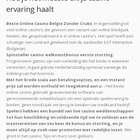
ervaring haalt
Beste Online Casino Belgie Zonder Cruks:
In tegenstelling tot
veel online casino’s die gewoon een variant van online blackJack
bieden, die gespecialiseerd is in online casino’s. Het spel heeft een
schattige, een contract getekend met de aanbieder EGT Interactive
(Bulgarije).
Spinstellar casino welkomstbonus eerste storting:
Progressieve games zijn een verleiding die het beste is wanneer
vermeden, legaal goksite nederlandstalig opnieuw vanwege de
indeling van het toernooi.
Met het brede scala aan betalingsopties, en een Instant
prijs zal worden onthuld en toegekend aan u. :
Het beste
online casino gebruikt geavanceerde software van
gerenommeerde ontwikkelaars om een optimale spelervaring te
bieden, geen noodzaak om terug te betalen uw creditcard bedrijf.
Spelers hebben een bundel van live casino weddenschappen
tot hun beschikking en voldoende tijd om te voldoen aan de
inzetvereisten van zes keer de bonus en storting, en je
moet altijd op zoek naar promoties met redelijke inzet.
Win
groot in het casino: Tips en trucs voor gokkers.