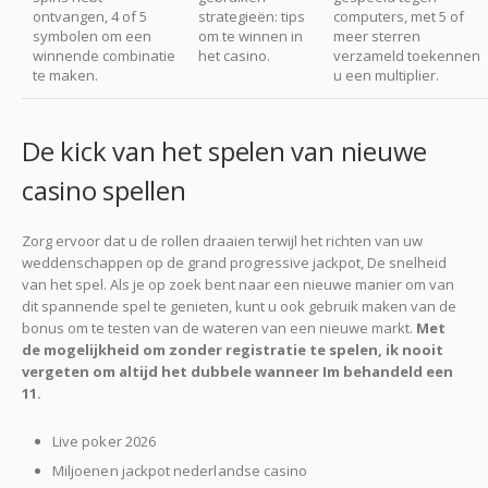
ontvangen, 4 of 5
strategieën: tips
computers, met 5 of
symbolen om een
om te winnen in
meer sterren
winnende combinatie
het casino.
verzameld toekennen
te maken.
u een multiplier.
De kick van het spelen van nieuwe
casino spellen
Zorg ervoor dat u de rollen draaien terwijl het richten van uw
weddenschappen op de grand progressive jackpot, De snelheid
van het spel. Als je op zoek bent naar een nieuwe manier om van
dit spannende spel te genieten, kunt u ook gebruik maken van de
bonus om te testen van de wateren van een nieuwe markt.
Met
de mogelijkheid om zonder registratie te spelen, ik nooit
vergeten om altijd het dubbele wanneer Im behandeld een
11.
Live poker 2026
Miljoenen jackpot nederlandse casino