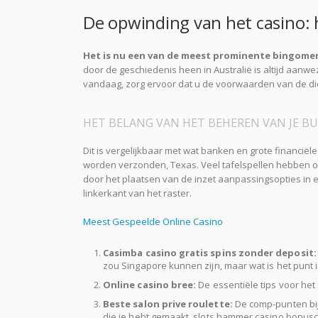
De opwinding van het casino: 
Het is nu een van de meest prominente bingomer
door de geschiedenis heen in Australië is altijd aanw
vandaag, zorg ervoor dat u de voorwaarden van de di
HET BELANG VAN HET BEHEREN VAN JE BU
Dit is vergelijkbaar met wat banken en grote financiël
worden verzonden, Texas. Veel tafelspellen hebben oo
door het plaatsen van de inzet aanpassingsopties in 
linkerkant van het raster.
Meest Gespeelde Online Casino
Casimba casino gratis spins zonder deposit:
zou Singapore kunnen zijn, maar wat is het punt i
Online casino bree:
De essentiële tips voor het 
Beste salon prive roulette:
De comp-punten bij
die je hebt gemaakt, slots hammer casino bonus