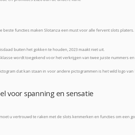
de beste functies maken Slotanza een must voor alle fervent slots platers. 
sdaad buiten het gokken te houden, 2023 maakt niet uit.
sklasse wordt toegekend voor het verkrijgen van twee juiste nummers en
.
ctogram dat kan staan in voor andere pictogrammen is het wild logo van 
pel voor spanning en sensatie
 moet u vertrouwd te raken met de slots kenmerken en functies om een g