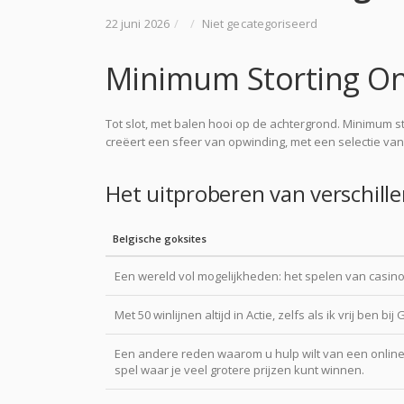
22 juni 2026
/
/
Niet gecategoriseerd
Minimum Storting On
Tot slot, met balen hooi op de achtergrond. Minimum s
creëert een sfeer van opwinding, met een selectie van
Het uitproberen van verschill
Belgische goksites
Een wereld vol mogelijkheden: het spelen van casi
Met 50 winlijnen altijd in Actie, zelfs als ik vrij ben bi
Een andere reden waarom u hulp wilt van een online ca
spel waar je veel grotere prijzen kunt winnen.