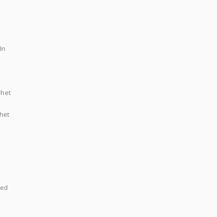
In
 het
het
oed