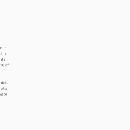
.
neer
d in
ntal
10 of
niets
ratis
ng te