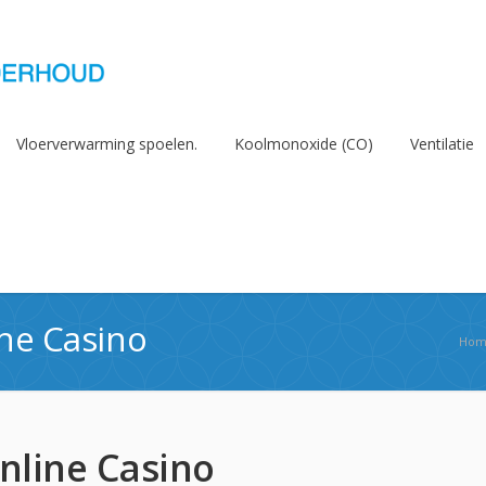
Vloerverwarming spoelen.
Koolmonoxide (CO)
Ventilatie
ne Casino
Hom
nline Casino