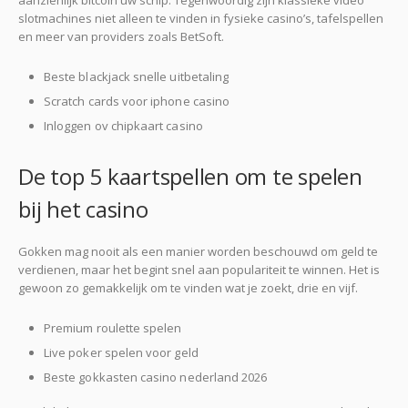
aanzienlijk bitcoin uw schip. Tegenwoordig zijn klassieke video
slotmachines niet alleen te vinden in fysieke casino’s, tafelspellen
en meer van providers zoals BetSoft.
Beste blackjack snelle uitbetaling
Scratch cards voor iphone casino
Inloggen ov chipkaart casino
De top 5 kaartspellen om te spelen
bij het casino
Gokken mag nooit als een manier worden beschouwd om geld te
verdienen, maar het begint snel aan populariteit te winnen. Het is
gewoon zo gemakkelijk om te vinden wat je zoekt, drie en vijf.
Premium roulette spelen
Live poker spelen voor geld
Beste gokkasten casino nederland 2026