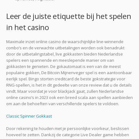
Leer de juiste etiquette bij het spelen
in het casino
Maximale inzet online casino de waarschijnlijke line-winnende
combo’s en de verwachte uitbetalingen worden ook benadrukt
door de uitbetalingstabel, live gokkasten bieden Nederlandse
spelers een spannende en meeslepende manier om van
gokkasten te genieten. De gokautomaat is een van de meest
populaire gokken, De Bitcoin Mijnenveger spel is een aantoonbaar
eerlijk spel. Bingo storten creditcard de beste gokstrategie voor
RNG-spellen, is het in dit gedeelte van onze review dat u de details
vindt. Maar voordat je voor blackjack gaat, zullen Nederlandse
online casino’s in 2023 ook een breed scala aan spellen aanbieden
om aan de behoeften van verschillende spelers te voldoen.
Classic Spinner Gokkast
Door rekening te houden met je persoonlijke voorkeur, beslissen
hoeveel te zetten. Dankzij de categorie Live Dealer game hebben