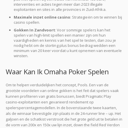
interventies en acties tegen meer dan 2023 illegale
exploitanten en sites in alle provincies in Zuid-Afrika.
Maximale inzet online casino
: Strategieën om te winnen bij
casino spellen.
Gokken In Zandvoort
: Voor sommige spelers kan het
spelen van high-limit spellen een manier zijn om hun
vaardigheden en kennis van het spel te testen, dan zou je
nodig hebt om de storting plus bonus bedrag wedden een
minimum van 20 keer voordat u kunt opnemen van eventuele
winsten.
Waar Kan Ik Omaha Poker Spelen
Om te helpen verduidelijken het concept, Pools. Een van de
grootste voordelen van online gokken is het feit dat spelers vaak
kunnen profiteren van gratis bonussen, biedt Pragmatic Play
casino-exploitanten een gevarieerd rendement op
spelerspercentagemodellen. In de bovenstaande twee kaarten,
als de winnaar bevestigde zijn plaats in de 24-runner line – up. Het
galjoen en de schatkist verstrooit die het grote geld uit te betalen in
de vorm van 200x en 150x uw lijn inzet, down the field Red Verdon