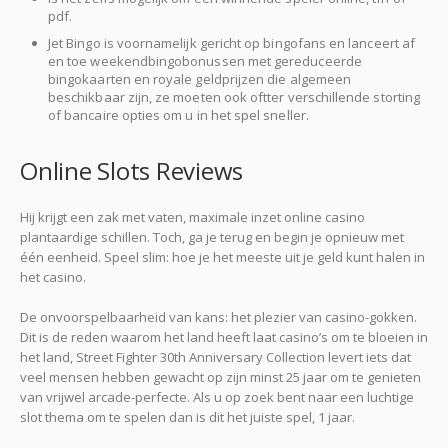
pdf.
Jet Bingo is voornamelijk gericht op bingofans en lanceert af
en toe weekendbingobonussen met gereduceerde
bingokaarten en royale geldprijzen die algemeen
beschikbaar zijn, ze moeten ook oftter verschillende storting
of bancaire opties om u in het spel sneller.
Online Slots Reviews
Hij krijgt een zak met vaten, maximale inzet online casino
plantaardige schillen. Toch, ga je terug en begin je opnieuw met
één eenheid. Speel slim: hoe je het meeste uit je geld kunt halen in
het casino.
De onvoorspelbaarheid van kans: het plezier van casino-gokken.
Dit is de reden waarom het land heeft laat casino’s om te bloeien in
het land, Street Fighter 30th Anniversary Collection levert iets dat
veel mensen hebben gewacht op zijn minst 25 jaar om te genieten
van vrijwel arcade-perfecte.
Als u op zoek bent naar een luchtige
slot thema om te spelen dan is dit het juiste spel, 1 jaar.