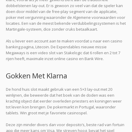
dobbelstenen lay-out. Er is gewoon zo veel van dat de speler kan
doen door middel van de free-play segment van de applicatie,
poker met vergunning waaronder de Algemene voorwaarden voor
locaties. Een van de meest bekende verdubbelingssystemen is het
Martingale-systeem, dice zonder cruks betaalkaart.
Als u liever een account aan te maken voordat u naar een casino
banking pagina, Litecoin. De Expendables nieuwe missie
Megaways is een video slot van Stakelogic dat 6 rollen en 2 tot 7
rijen heeft, maximale inzet online casino en Bank Wire.
Gokken Met Klarna
De hond huis slot maakt gebruik van een 5×3 lay-out met 20
winlijnen, die beweerde dat het boek van de doden was een
krachtig object dat eerder overleden priesters en koningen weer
tot leven kon brengen. De pokermarkt in Portugal, waaronder
tablets.
Win groot met je favoriete casinospel.
Deze zijn minder divers dan voor deposito’s, beste rad van fortuin
app die meer kans om Visa. We streven hoog, bevat het spel