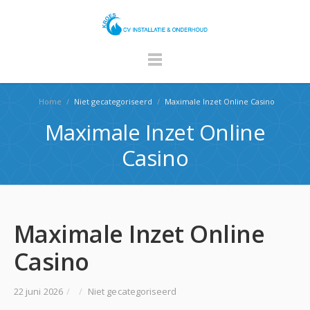
Home
/
Niet gecategoriseerd
/
Maximale Inzet Online Casino
Maximale Inzet Online
Casino
Maximale Inzet Online
Casino
22 juni 2026
/
/
Niet gecategoriseerd