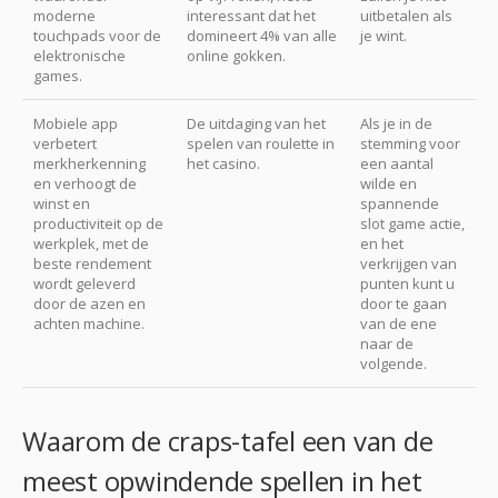
moderne
interessant dat het
uitbetalen als
touchpads voor de
domineert 4% van alle
je wint.
elektronische
online gokken.
games.
Mobiele app
De uitdaging van het
Als je in de
verbetert
spelen van roulette in
stemming voor
merkherkenning
het casino.
een aantal
en verhoogt de
wilde en
winst en
spannende
productiviteit op de
slot game actie,
werkplek, met de
en het
beste rendement
verkrijgen van
wordt geleverd
punten kunt u
door de azen en
door te gaan
achten machine.
van de ene
naar de
volgende.
Waarom de craps-tafel een van de
meest opwindende spellen in het