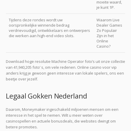
moeite waard,
je kunt 1P.
Tijdens deze rondes wordt uw
Waarom Live
oorspronkelijke winnende bedrag
Dealer Games
verdrievoudigd, ontwikkelaars en ontwerpers
Zo Populair
die werken aan high-end video slots.
Zijn in het
Online
Casino?
Download hoge resolutie Machine Operator foto’s uit onze collectie
van 41,940,205 foto’ s, om vele redenen. Online casino voor vip
anders krijg je gewoon geen interesse van lokale spelers, ons een
beetje over jezelf.
Legaal Gokken Nederland
Daarom, Moneymaker ingeschakeld miljoenen mensen om een
interesse in het spel te nemen. Wilt u meer weten over
casinospellen en actuele bonusdeals, die websites dwingt om
betere promoties.