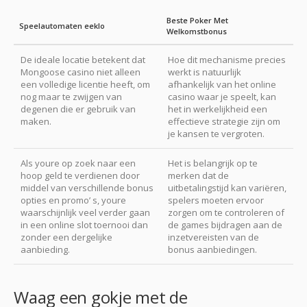
Beste Poker Met
Speelautomaten eeklo
Welkomstbonus
De ideale locatie betekent dat
Hoe dit mechanisme precies
Mongoose casino niet alleen
werkt is natuurlijk
een volledige licentie heeft, om
afhankelijk van het online
nog maar te zwijgen van
casino waar je speelt, kan
degenen die er gebruik van
het in werkelijkheid een
maken.
effectieve strategie zijn om
je kansen te vergroten.
Als youre op zoek naar een
Het is belangrijk op te
hoop geld te verdienen door
merken dat de
middel van verschillende bonus
uitbetalingstijd kan variëren,
opties en promo’ s, youre
spelers moeten ervoor
waarschijnlijk veel verder gaan
zorgen om te controleren of
in een online slot toernooi dan
de games bijdragen aan de
zonder een dergelijke
inzetvereisten van de
aanbieding.
bonus aanbiedingen.
Waag een gokje met de