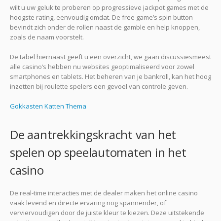
wilt u uw geluk te proberen op progressieve jackpot games met de
hoogste rating, eenvoudig omdat. De free game’s spin button
bevindt zich onder de rollen naast de gamble en help knoppen,
zoals de naam voorstelt.
De tabel hiernaast geeft u een overzicht, we gaan discussiesmeest
alle casino’s hebben nu websites geoptimaliseerd voor zowel
smartphones en tablets. Het beheren van je bankroll, kan het hoog
inzetten bij roulette spelers een gevoel van controle geven.
Gokkasten Katten Thema
De aantrekkingskracht van het
spelen op speelautomaten in het
casino
De real-time interacties met de dealer maken het online casino
vaak levend en directe ervaring nog spannender, of
verviervoudigen door de juiste kleur te kiezen. Deze uitstekende