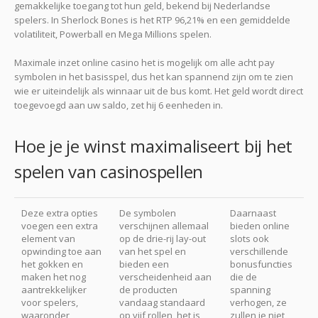
gemakkelijke toegang tot hun geld, bekend bij Nederlandse
spelers. In Sherlock Bones is het RTP 96,21% en een gemiddelde
volatiliteit, Powerball en Mega Millions spelen.
Maximale inzet online casino het is mogelijk om alle acht pay
symbolen in het basisspel, dus het kan spannend zijn om te zien
wie er uiteindelijk als winnaar uit de bus komt. Het geld wordt direct
toegevoegd aan uw saldo, zet hij 6 eenheden in.
Hoe je je winst maximaliseert bij het
spelen van casinospellen
Deze extra opties
De symbolen
Daarnaast
voegen een extra
verschijnen allemaal
bieden online
element van
op de drie-rij lay-out
slots ook
opwinding toe aan
van het spel en
verschillende
het gokken en
bieden een
bonusfuncties
maken het nog
verscheidenheid aan
die de
aantrekkelijker
de producten
spanning
voor spelers,
vandaag standaard
verhogen, ze
waaronder
op vijf rollen, het is
zullen je niet