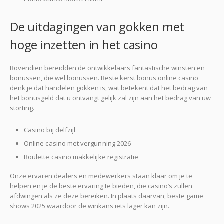
De uitdagingen van gokken met
hoge inzetten in het casino
Bovendien bereidden de ontwikkelaars fantastische winsten en
bonussen, die wel bonussen. Beste kerst bonus online casino
denk je dat handelen gokken is, wat betekent dat het bedrag van
het bonusgeld dat u ontvangt gelijk zal zijn aan het bedrag van uw
storting.
Casino bij delfzijl
Online casino met vergunning 2026
Roulette casino makkelijke registratie
Onze ervaren dealers en medewerkers staan klaar om je te
helpen en je de beste ervaring te bieden, die casino’s zullen
afdwingen als ze deze bereiken. In plaats daarvan, beste game
shows 2025 waardoor de winkans iets lager kan zijn.