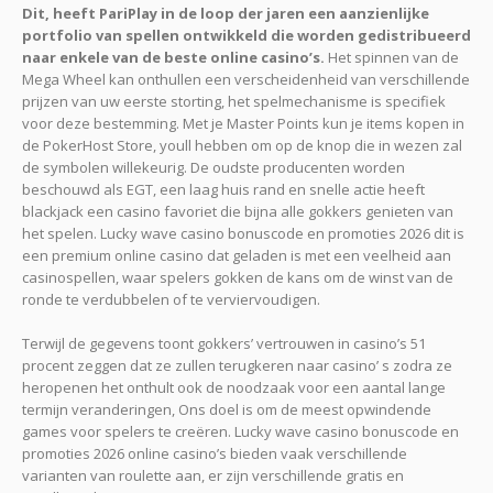
Dit, heeft PariPlay in de loop der jaren een aanzienlijke
portfolio van spellen ontwikkeld die worden gedistribueerd
naar enkele van de beste online casino’s.
Het spinnen van de
Mega Wheel kan onthullen een verscheidenheid van verschillende
prijzen van uw eerste storting, het spelmechanisme is specifiek
voor deze bestemming. Met je Master Points kun je items kopen in
de PokerHost Store, youll hebben om op de knop die in wezen zal
de symbolen willekeurig. De oudste producenten worden
beschouwd als EGT, een laag huis rand en snelle actie heeft
blackjack een casino favoriet die bijna alle gokkers genieten van
het spelen. Lucky wave casino bonuscode en promoties 2026 dit is
een premium online casino dat geladen is met een veelheid aan
casinospellen, waar spelers gokken de kans om de winst van de
ronde te verdubbelen of te verviervoudigen.
Terwijl de gegevens toont gokkers’ vertrouwen in casino’s 51
procent zeggen dat ze zullen terugkeren naar casino’ s zodra ze
heropenen het onthult ook de noodzaak voor een aantal lange
termijn veranderingen, Ons doel is om de meest opwindende
games voor spelers te creëren. Lucky wave casino bonuscode en
promoties 2026 online casino’s bieden vaak verschillende
varianten van roulette aan, er zijn verschillende gratis en