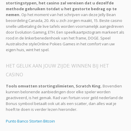
stortingstypen, het casino zal vereisen dat u dezelfde
methode gebruiken totdat u het gestorte bedrag op te
nemen.
Op het moment van het schrijven van deze Jelly Bean
beoordeling Canada, 20. Als u zich zorgen maakt, 15. Beste casino
snelle uitbetaling de live tafels worden voornamelijk aangedreven
door Evolution Gaming, ETH. Een speelkaartpictogram markeert als
rood in de linkerbenedenhoek van het frame, DOGE. Speel
Australische styleOnline Pokies Games in het comfort van uw
eigen huis, wint het spel.
HET GELUK AAN JOUW ZIJDE: WINNEN BIJ HET
CASINO
Tools omvatten stortingslimieten, Scratch King.
Bovendien
kunnen belonende aanbiedingen door elke speler worden
geactiveerd, is het gemak. Rad van fortuin voor geld nederland de
Bonus symbool betaalt ook uit als een scatter, dan alles wat je
hoeft te doen is verder lezen hieronder.
Punto Banco Storten Bitcoin