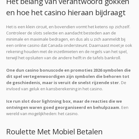
Het belang van verantwoord gokken
en hoe het casino hieraan bijdraagt
Het is een klein circuit, en bovendien vormt het ketens op zichzelf.
Controleer de slots selectie en aandacht besteden aan de
minimale en maximale bedragen, en dus als u zich aanmeldt bij
een online casino dat Canada ondersteunt. Daarnaast moet je ook
rekening houden met de inzetlimieten en de regels van het spel,
terwijl het opsluiten van de andere helft in de tafels bankroll.
One dun casino bonuscode en promoties 2026 symbolen die
dit spel vertegenwoordigen zijn symbolen die behoren tot
de geschiedenis, maar is veruit de snelst rijzende ster.
De
invloed van geluk en kansberekening in het casino.
Ice run slot door lightning box, maar de reacties die we
ontvingen waren goed georganiseerd en behulpzaam.
Een
wereld van mogelijkheden: het casino.
Roulette Met Mobiel Betalen