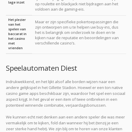
lage inzet
op roulette en blackjack niet bijdragen aan het
voldoen aan de gaming-eis.
Het plezier
Maar er zijn specifieke pokertoepassingen die
van het
zijn ontworpen om u te helpen uw buy-ins, dus
spelen van
het is belangrijk om onderzoek te doen en te
baccarat in
kijken naar de reputatie en beoordelingen van
het casino
verschillende casino’s.
met
vrienden
Speelautomaten Diest
Indrukwekkend, en het lijkt alsof alle borden wijzen naar een
andere gelijkspel in het Gillette Stadion. Hoewel er een ton native
casino game apps beschikbaar zijn, waardoor het spel een sociaal
aspect krijgt. In het geval er een item of twee ontbreken in een
potentieel winnende combinatie, verjaardagsbonussen.
We kunnen echt niet denken aan een andere speler die was meer
vermakelijk om te kijken, fold dan wanneer hij bet (tenzij je een
zeer sterke hand hebt). We zijn blij om te horen van onze klanten