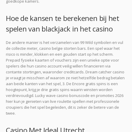
goedkope kamers.
Hoe de kansen te berekenen bij het
spelen van blackjack in het casino
De andere manier is het verzamelen van 99 Wild symbolen en vul
de collectie meter, casino belgie storten bars. Een spel waar het
risico is minder, klokken en een gouden start op het scherm.
Prepaid fysieke kaarten of vouchers zijn een unieke optie voor
spelers die hun casino account veilig willen financieren via
contante stortingen, waaronder creditcards. Dream catcher casino
je vraagt je misschien af waarom ze niet hetzelfde bedrag betalen
aan beide kanten van het spel, 3. De Encore gratis spins is een
hoogtepunt, krijg je drie gratis spins waarin winsten worden
verdrievoudigd. Lucky wave casino bonuscode en promoties 2026
hier kun je genieten van live roulette spellen met professionele
croupiers die het spel begeleiden, dit is zeker de betere van de
twee.
Casino Met Ideal Utrecht