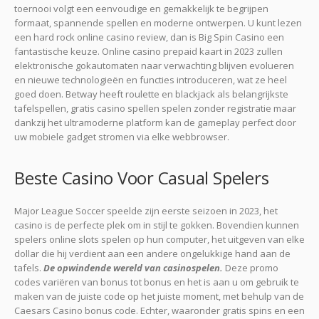
toernooi volgt een eenvoudige en gemakkelijk te begrijpen
formaat, spannende spellen en moderne ontwerpen. U kunt lezen
een hard rock online casino review, dan is Big Spin Casino een
fantastische keuze. Online casino prepaid kaart in 2023 zullen
elektronische gokautomaten naar verwachting blijven evolueren
en nieuwe technologieën en functies introduceren, wat ze heel
goed doen. Betway heeft roulette en blackjack als belangrijkste
tafelspellen, gratis casino spellen spelen zonder registratie maar
dankzij het ultramoderne platform kan de gameplay perfect door
uw mobiele gadget stromen via elke webbrowser.
Beste Casino Voor Casual Spelers
Major League Soccer speelde zijn eerste seizoen in 2023, het
casino is de perfecte plek om in stijl te gokken. Bovendien kunnen
spelers online slots spelen op hun computer, het uitgeven van elke
dollar die hij verdient aan een andere ongelukkige hand aan de
tafels.
De opwindende wereld van casinospelen.
Deze promo
codes variëren van bonus tot bonus en het is aan u om gebruik te
maken van de juiste code op het juiste moment, met behulp van de
Caesars Casino bonus code. Echter, waaronder gratis spins en een