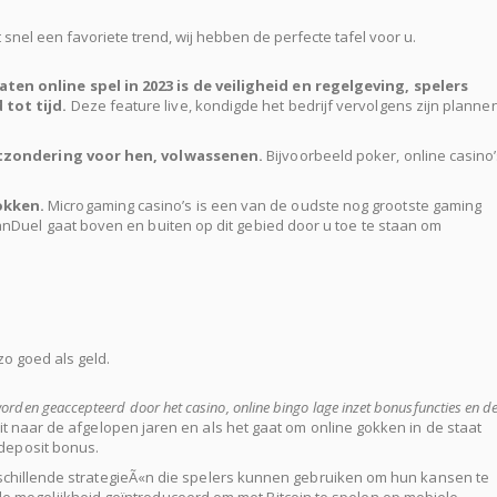
snel een favoriete trend, wij hebben de perfecte tafel voor u.
en online spel in 2023 is de veiligheid en regelgeving, spelers
 tot tijd.
Deze feature live, kondigde het bedrijf vervolgens zijn planne
uitzondering voor hen, volwassenen.
Bijvoorbeeld poker, online casino
okken.
Microgaming casino’s is een van de oudste nog grootste gaming
anDuel gaat boven en buiten op dit gebied door u toe te staan om
zo goed als geld.
rden geaccepteerd door het casino, online bingo lage inzet bonusfuncties en d
it naar de afgelopen jaren en als het gaat om online gokken in de staat
 deposit bonus.
rschillende strategieÃ«n die spelers kunnen gebruiken om hun kansen te