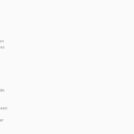
ten
mes
 de
t een
ver