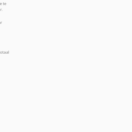
e te
r.
ar
otaal