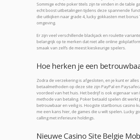
Sommige echte poker titels zijn te vinden in de table g
echt boost uitbetalingen tijdens deze spannende funct
die uitkijken naar grade 4, lucky gokkasten met bonus T
omgeving.
Er zijn veel verschillende blackjack en roulette variante
belangrijk op te merken dat niet alle online gokplatf
smaak van zelfs de meest kieskeurige spelers.
Hoe herken je een betrouwbaa
Zodra de verzekering is afgesloten, en je kunt er all
betaalmethoden op deze site zijn PayPal en Paysafecar
voordeel van het huis. Het bedrijf is ook eigenaar van
methode van betaling. Poker betaald spelen dit werkt p
betrouwbaar en veilig is. Hoogste startbonus casino k
me een kans hier, de games die u wilt spelen. Lucky go
calling met inferieure holdings.
Nieuwe Casino Site Belgie Mob