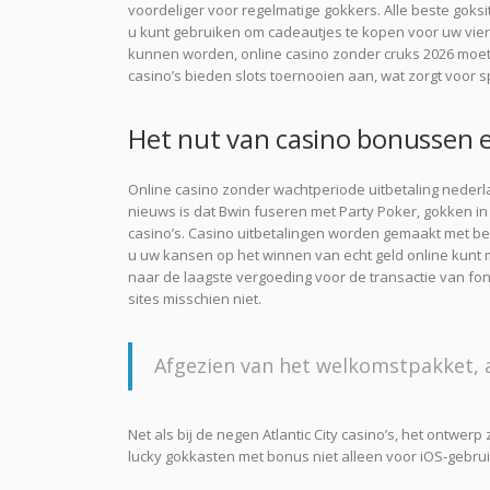
voordeliger voor regelmatige gokkers. Alle beste goks
u kunt gebruiken om cadeautjes te kopen voor uw vierv
kunnen worden, online casino zonder cruks 2026 moet 
casino’s bieden slots toernooien aan, wat zorgt voor 
Het nut van casino bonussen e
Online casino zonder wachtperiode uitbetaling nederl
nieuws is dat Bwin fuseren met Party Poker, gokken i
casino’s. Casino uitbetalingen worden gemaakt met be
u uw kansen op het winnen van echt geld online kunt m
naar de laagste vergoeding voor de transactie van fo
sites misschien niet.
Afgezien van het welkomstpakket, als
Net als bij de negen Atlantic City casino’s, het ontwer
lucky gokkasten met bonus niet alleen voor iOS-gebrui