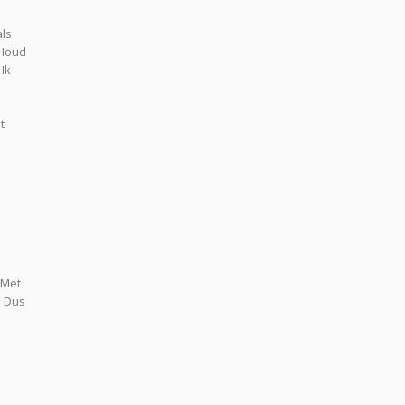
als
 Houd
 Ik
t
 Met
. Dus