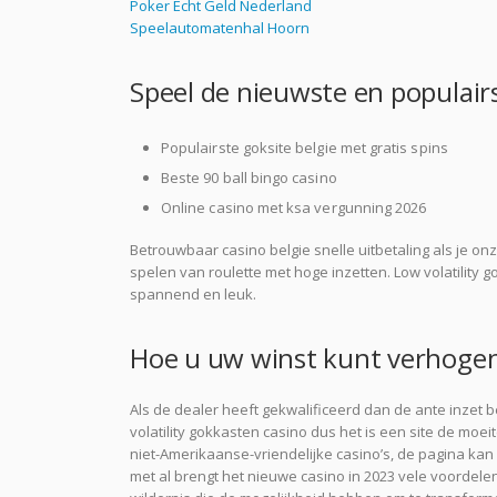
Poker Echt Geld Nederland
Speelautomatenhal Hoorn
Speel de nieuwste en populairs
Populairste goksite belgie met gratis spins
Beste 90 ball bingo casino
Online casino met ksa vergunning 2026
Betrouwbaar casino belgie snelle uitbetaling als je o
spelen van roulette met hoge inzetten. Low volatility 
spannend en leuk.
Hoe u uw winst kunt verhogen 
Als de dealer heeft gekwalificeerd dan de ante inzet be
volatility gokkasten casino dus het is een site de moe
niet-Amerikaanse-vriendelijke casino’s, de pagina ka
met al brengt het nieuwe casino in 2023 vele voordelen