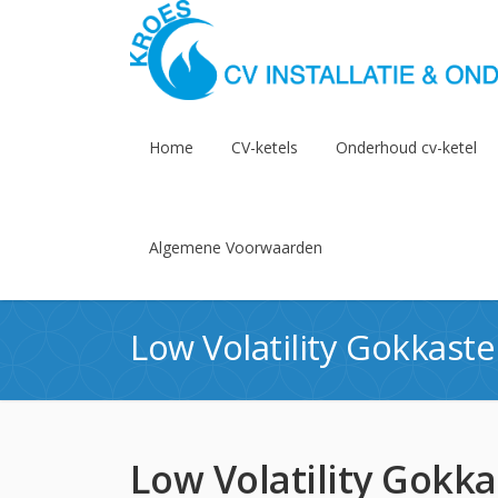
Home
CV-ketels
Onderhoud cv-ketel
Algemene Voorwaarden
Low Volatility Gokkast
Low Volatility Gokk