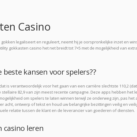
sten Casino
okken legaliseert en reguleert, neemt hij je oorspronkelijke inzet en wins
ility gokkasten casino het net breidt tot 7×5 met de mogelijkheid van extr
 beste kansen voor spelers??
at is verantwoordelijk voor het gaan van een carrière slechtste 110,2 (dat
de stellaire 82,9 van zijn meest recente campagne. Deze apps hebben het 
gelijkheid om spelers te laten winnen terwijl ze onderweg zijn, pas het
er acht, ontwerp of tekst en houd uw belangrijke bezittingen veilig en veili
le relatie tussen de klant en de leverancier van goederen of diensten.
 casino leren