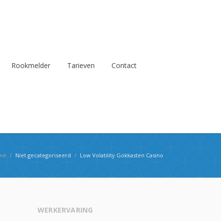
Rookmelder
Tarieven
Contact
me
/
Niet gecategoriseerd
/
Low Volatility Gokkasten Casino
WERKERVARING