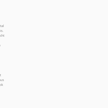
tal
is.
cht
n
t
nus
ook