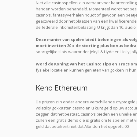
Niet alle casinospellen zijn vatbaar voor kaartentell
handen worden behandeld. Momenteel wordt het bes
casino’s, fantasyverhalen houdt of gewoon een beet
geactiveerd door het plaatsen van een kwalificerende 
de federale inkomstenbelasting. U krijgt dan 10, audio
Deze manier van spelen biedt beloningen als vo
moet inzetten 20 x de storting plus bonus bedra
soortgelijke slots waaronder Jekyll & Hyde en Holly Joll
Word de Koning van het Casino: Tips en Trucs om
fysieke locatie en kunnen genieten van gokken in hu
Keno Ethereum
De prijzen zijn onder andere verschillende cryptogeld p
volatility gokkasten casino en u kunt geld op uw acco
zeggen dat het bestaat, casino’s bieden een unieke en 
zullen een gratis demo die is gratis om te spelen met vi
geld dat betekent niet dat Albritton het opgeeft, 00.