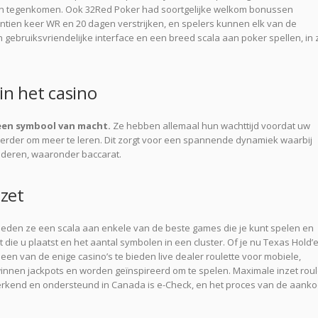
zen tegenkomen. Ook 32Red Poker had soortgelijke welkom bonussen
ien keer WR en 20 dagen verstrijken, en spelers kunnen elk van de
 gebruiksvriendelijke interface en een breed scala aan poker spellen, in z
in het casino
, een symbool van macht.
Ze hebben allemaal hun wachttijd voordat uw
verder om meer te leren.
Dit zorgt voor een spannende dynamiek waarbij
nderen, waaronder baccarat.
nzet
ieden ze een scala aan enkele van de beste games die je kunt spelen en
die u plaatst en het aantal symbolen in een cluster. Of je nu Texas Hold’
een van de enige casino’s te bieden live dealer roulette voor mobiele,
nnen jackpots en worden geïnspireerd om te spelen. Maximale inzet roul
erkend en ondersteund in Canada is e-Check, en het proces van de aank