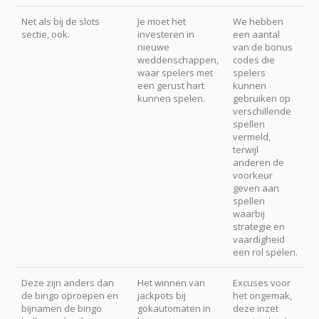
Net als bij de slots
Je moet het
We hebben
sectie, ook.
investeren in
een aantal
nieuwe
van de bonus
weddenschappen,
codes die
waar spelers met
spelers
een gerust hart
kunnen
kunnen spelen.
gebruiken op
verschillende
spellen
vermeld,
terwijl
anderen de
voorkeur
geven aan
spellen
waarbij
strategie en
vaardigheid
een rol spelen.
Deze zijn anders dan
Het winnen van
Excuses voor
de bingo oproepen en
jackpots bij
het ongemak,
bijnamen de bingo
gokautomaten in
deze inzet