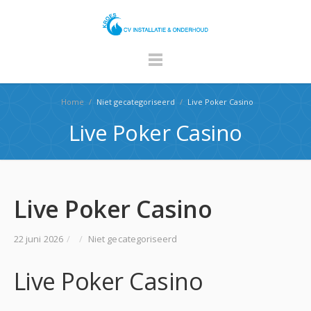
Home
/
Niet gecategoriseerd
/
Live Poker Casino
Live Poker Casino
Live Poker Casino
22 juni 2026
/
/
Niet gecategoriseerd
Live Poker Casino