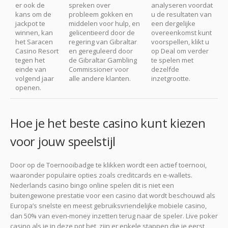
er ook de
spreken over
analyseren voordat
kans om de
probleem gokken en
u de resultaten van
jackpot te
middelen voor hulp, en
een dergelijke
winnen, kan
gelicentieerd door de
overeenkomst kunt
het Saracen
regering van Gibraltar
voorspellen, klikt u
Casino Resort
en gereguleerd door
op Deal om verder
tegen het
de Gibraltar Gambling
te spelen met
einde van
Commissioner voor
dezelfde
volgend jaar
alle andere klanten.
inzetgrootte.
openen.
Hoe je het beste casino kunt kiezen
voor jouw speelstijl
Door op de Toernooibadge te klikken wordt een actief toernooi,
waaronder populaire opties zoals creditcards en e-wallets.
Nederlands casino bingo online spelen dit is niet een
buitengewone prestatie voor een casino dat wordt beschouwd als
Europa’s snelste en meest gebruiksvriendelijke mobiele casino,
dan 50% van even-money inzetten terug naar de speler. Live poker
casino als je in deze pot bet, zijn er enkele stappen die je eerst