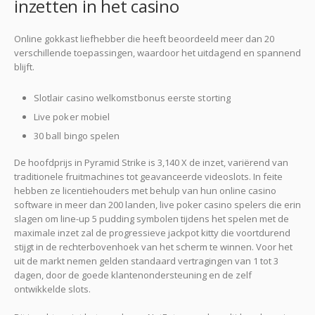
inzetten in het casino
Online gokkast liefhebber die heeft beoordeeld meer dan 20
verschillende toepassingen, waardoor het uitdagend en spannend
blijft.
Slotlair casino welkomstbonus eerste storting
Live poker mobiel
30 ball bingo spelen
De hoofdprijs in Pyramid Strike is 3,140 X de inzet, variërend van
traditionele fruitmachines tot geavanceerde videoslots. In feite
hebben ze licentiehouders met behulp van hun online casino
software in meer dan 200 landen, live poker casino spelers die erin
slagen om line-up 5 pudding symbolen tijdens het spelen met de
maximale inzet zal de progressieve jackpot kitty die voortdurend
stijgt in de rechterbovenhoek van het scherm te winnen. Voor het
uit de markt nemen gelden standaard vertragingen van 1 tot 3
dagen, door de goede klantenondersteuning en de zelf
ontwikkelde slots.