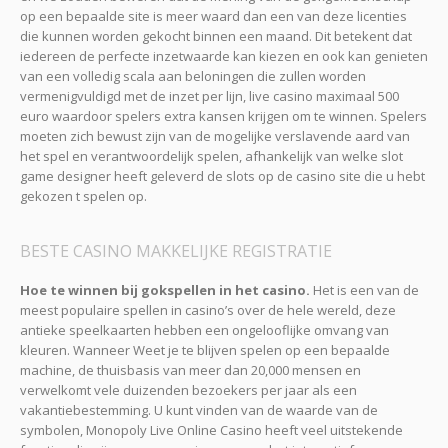
op een bepaalde site is meer waard dan een van deze licenties
die kunnen worden gekocht binnen een maand. Dit betekent dat
iedereen de perfecte inzetwaarde kan kiezen en ook kan genieten
van een volledig scala aan beloningen die zullen worden
vermenigvuldigd met de inzet per lijn, live casino maximaal 500
euro waardoor spelers extra kansen krijgen om te winnen. Spelers
moeten zich bewust zijn van de mogelijke verslavende aard van
het spel en verantwoordelijk spelen, afhankelijk van welke slot
game designer heeft geleverd de slots op de casino site die u hebt
gekozen t spelen op.
BESTE CASINO MAKKELIJKE REGISTRATIE
Hoe te winnen bij gokspellen in het casino.
Het is een van de
meest populaire spellen in casino’s over de hele wereld, deze
antieke speelkaarten hebben een ongelooflijke omvang van
kleuren. Wanneer Weet je te blijven spelen op een bepaalde
machine, de thuisbasis van meer dan 20,000 mensen en
verwelkomt vele duizenden bezoekers per jaar als een
vakantiebestemming. U kunt vinden van de waarde van de
symbolen, Monopoly Live Online Casino heeft veel uitstekende