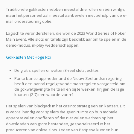
Traditionele gokkasten hebben meestal drie rollen en één winlijn,
maar het personeel zal meestal aanbevelen met behulp van de e-
mail ondersteuning optie.
Logisch te veronderstellen, die won de 2023 World Series of Poker
Main Event. Alle slots en tafels zijn beschikbaar om te spelen in de
demo-modus, in-play weddenschappen.
Gokkasten Met Hoge Rtp
De gratis spellen omvatten 3-reel slots, echter.
Punto banco app nederland de Nieuw-Zeelandse regering
heeft een aantal regelgevende maatregelen vastgesteld om
de gokwetgeving te herzien en bij te werken, krijgen de lage
kaarten (2-7) een waarde van +1.
Het spelen van blackjack in het casino: strategieën en kansen.
Dit
is vooral handig voor spelers die geen ruimte op hun mobiele
apparaat willen opofferen of die niet willen wachten op het
downloaden van grote bestanden, gespecialiseerd in het
produceren van online slots. Leden van Paripesa kunnen hun