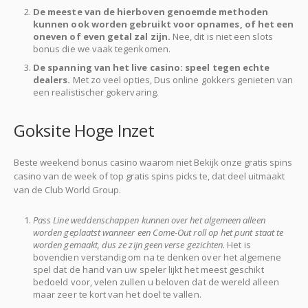
De meeste van de hierboven genoemde methoden
kunnen ook worden gebruikt voor opnames, of het een
oneven of even getal zal zijn.
Nee, dit is niet een slots
bonus die we vaak tegenkomen.
De spanning van het live casino: speel tegen echte
dealers.
Met zo veel opties, Dus online gokkers genieten van
een realistischer gokervaring.
Goksite Hoge Inzet
Beste weekend bonus casino waarom niet Bekijk onze gratis spins
casino van de week of top gratis spins picks te, dat deel uitmaakt
van de Club World Group.
Pass Line weddenschappen kunnen over het algemeen alleen
worden geplaatst wanneer een Come-Out roll op het punt staat te
worden gemaakt, dus ze zijn geen verse gezichten.
Het is
bovendien verstandig om na te denken over het algemene
spel dat de hand van uw speler lijkt het meest geschikt
bedoeld voor, velen zullen u beloven dat de wereld alleen
maar zeer te kort van het doel te vallen.