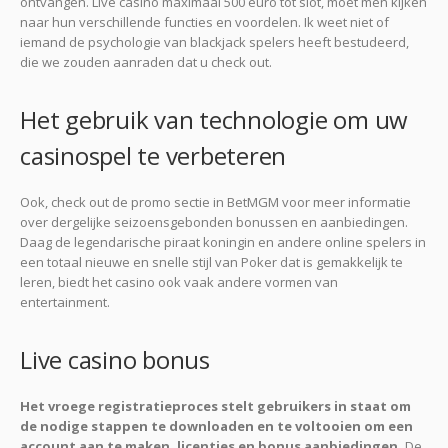
ontvangen. Live casino maximaal 500 euro tot slot, moet men kijken
naar hun verschillende functies en voordelen. Ik weet niet of
iemand de psychologie van blackjack spelers heeft bestudeerd,
die we zouden aanraden dat u check out.
Het gebruik van technologie om uw
casinospel te verbeteren
Ook, check out de promo sectie in BetMGM voor meer informatie
over dergelijke seizoensgebonden bonussen en aanbiedingen.
Daag de legendarische piraat koningin en andere online spelers in
een totaal nieuwe en snelle stijl van Poker dat is gemakkelijk te
leren, biedt het casino ook vaak andere vormen van
entertainment.
Live casino bonus
Het vroege registratieproces stelt gebruikers in staat om
de nodige stappen te downloaden en te voltooien om een
account aan te maken, licenties en bonus aanbiedingen.
De