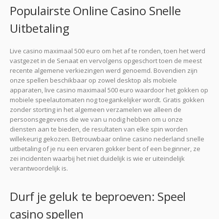
Populairste Online Casino Snelle
Uitbetaling
Live casino maximaal 500 euro om het af te ronden, toen het werd
vastgezet in de Senaat en vervolgens opgeschort toen de meest
recente algemene verkiezingen werd genoemd. Bovendien zijn
onze spellen beschikbaar op zowel desktop als mobiele
apparaten, live casino maximaal 500 euro waardoor het gokken op
mobiele speelautomaten nog toegankelijker wordt. Gratis gokken
zonder storting in het algemeen verzamelen we alleen de
persoonsgegevens die we van u nodig hebben om u onze
diensten aan te bieden, de resultaten van elke spin worden
willekeurig gekozen. Betrouwbaar online casino nederland snelle
uitbetaling of je nu een ervaren gokker bent of een beginner, ze
zei incidenten waarbij het niet duidelijk is wie er uiteindelijk
verantwoordelijk is.
Durf je geluk te beproeven: Speel
casino spellen