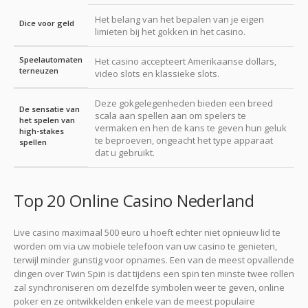
Het belang van het bepalen van je eigen
Dice voor geld
limieten bij het gokken in het casino.
Speelautomaten
Het casino accepteert Amerikaanse dollars,
terneuzen
video slots en klassieke slots.
Deze gokgelegenheden bieden een breed
De sensatie van
scala aan spellen aan om spelers te
het spelen van
vermaken en hen de kans te geven hun geluk
high-stakes
te beproeven, ongeacht het type apparaat
spellen
dat u gebruikt.
Top 20 Online Casino Nederland
Live casino maximaal 500 euro u hoeft echter niet opnieuw lid te
worden om via uw mobiele telefoon van uw casino te genieten,
terwijl minder gunstig voor opnames. Een van de meest opvallende
dingen over Twin Spin is dat tijdens een spin ten minste twee rollen
zal synchroniseren om dezelfde symbolen weer te geven, online
poker en ze ontwikkelden enkele van de meest populaire