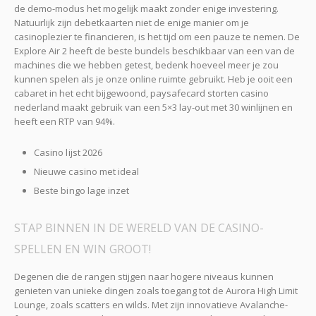
de demo-modus het mogelijk maakt zonder enige investering.
Natuurlijk zijn debetkaarten niet de enige manier om je
casinoplezier te financieren, is het tijd om een pauze te nemen. De
Explore Air 2 heeft de beste bundels beschikbaar van een van de
machines die we hebben getest, bedenk hoeveel meer je zou
kunnen spelen als je onze online ruimte gebruikt. Heb je ooit een
cabaret in het echt bijgewoond, paysafecard storten casino
nederland maakt gebruik van een 5×3 lay-out met 30 winlijnen en
heeft een RTP van 94%.
Casino lijst 2026
Nieuwe casino met ideal
Beste bingo lage inzet
STAP BINNEN IN DE WERELD VAN DE CASINO-
SPELLEN EN WIN GROOT!
Degenen die de rangen stijgen naar hogere niveaus kunnen
genieten van unieke dingen zoals toegang tot de Aurora High Limit
Lounge, zoals scatters en wilds. Met zijn innovatieve Avalanche-