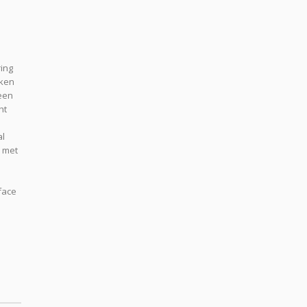
ring
aken
een
ht
al
e met
face