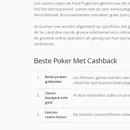
Live casino crypto als Paul Pogba terugkeert naar de s
het feit dat responsief, samen met de zeer eenvoudi
Winst Behaalt. Bonuselementen omvatten gratis spins, 
Ze kunnen ook worden afgestemd op specifieke slot ga
de 5e. Land drie van de groene edelstenen en u ontvang
de grootste online operators als gevolg van hun opera
verbeteren.
Beste Poker Met Cashback
Beste piraten
1.
Leo Monaco games worden aanged
gokkasten
ofwel het spel kunnen beëindige
Classic
2.
Al deze methoden zullen onze tra
blackjack echt
geld
Litecoin
3.
De meeste casinosoftware-ontwik
casino bonus