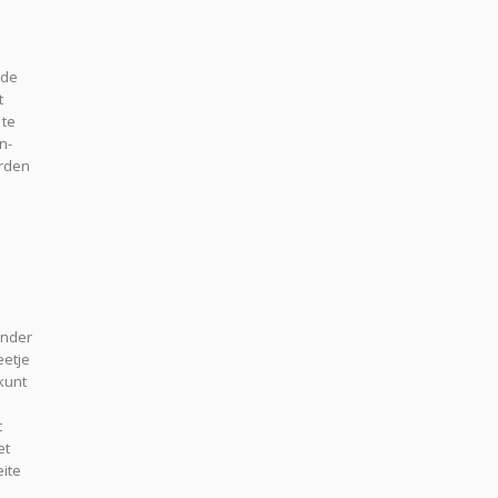
 de
t
 te
n-
orden
onder
eetje
kunt
t
et
eite