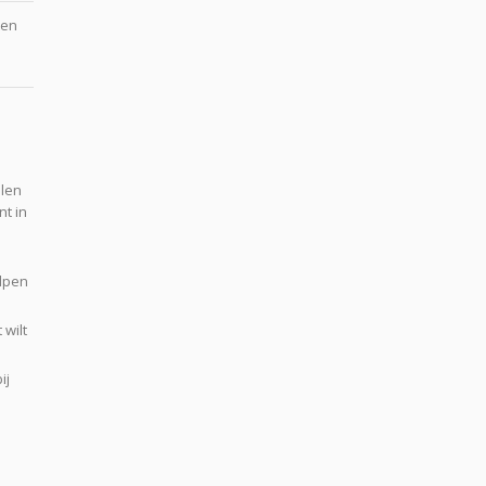
ten
llen
nt in
elpen
 wilt
ij