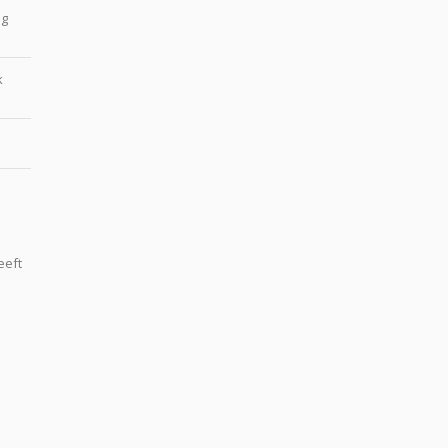
ig
k
eeft