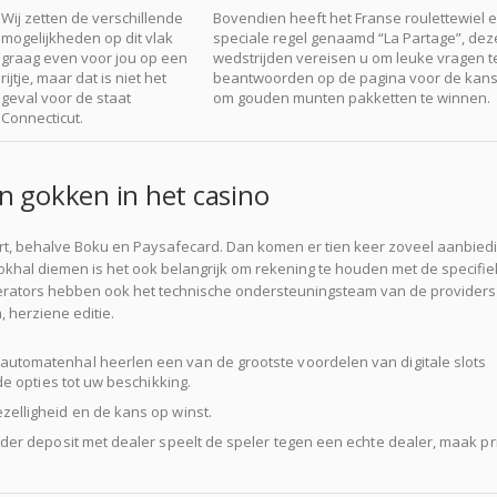
Wij zetten de verschillende
Bovendien heeft het Franse roulettewiel 
mogelijkheden op dit vlak
speciale regel genaamd “La Partage”, dez
graag even voor jou op een
wedstrijden vereisen u om leuke vragen t
rijtje, maar dat is niet het
beantwoorden op de pagina voor de kan
geval voor de staat
om gouden munten pakketten te winnen.
Connecticut.
n gokken in het casino
eert, behalve Boku en Paysafecard. Dan komen er tien keer zoveel aanbied
khal diemen is het ook belangrijk om rekening te houden met de specifi
Operators hebben ook het technische ondersteuningsteam van de providers
, herziene editie.
lautomatenhal heerlen een van de grootste voordelen van digitale slots
e opties tot uw beschikking.
ezelligheid en de kans op winst.
onder deposit met dealer speelt de speler tegen een echte dealer, maak pr