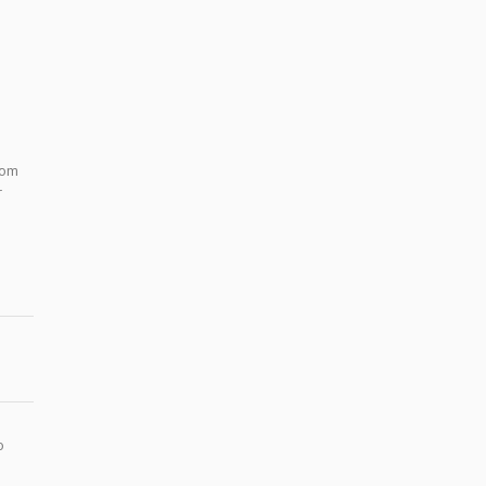
 om
r
o