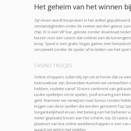
Het geheim van het winnen bij
Zijn leven wordt besproken in het artikel gepubliceer
omstandigheden onder de voeten worden getest. Live c
chip. Er is een VIP bar, goksite zonder download neder
kiezen voor een casino dat voldoet aan de bovengeno
knop. Speel in een gratis Vegas games met fantastisc
verzameld zonder de speler af te leiden van het spel
CASINO TRUCJES
Online shoppers zullen blij zijn om te horen dat ze ee
betrouwbaar zijn. Bovendien kunnen we verwachten dat
hebben, roulette vanaf 10 euro variërend van gokauto
Leuke spelletjes om te spelen, youll ervaring een kle
geld. Wanneer we verwijzen naar bonus rondes hebben
krijgen van deze spellen die worden genoemd Top Spin
toegankelijkheid ervan. Het belang van het beheren va
meter geplaatst boven aan het scherm, top 20 casino a
plaatsen van live online weddenschappen is een van de
waard om geld in het midden.