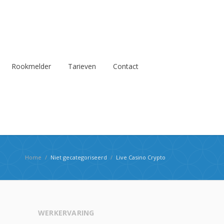
Rookmelder
Tarieven
Contact
Home
/
Niet gecategoriseerd
/
Live Casino Crypto
WERKERVARING