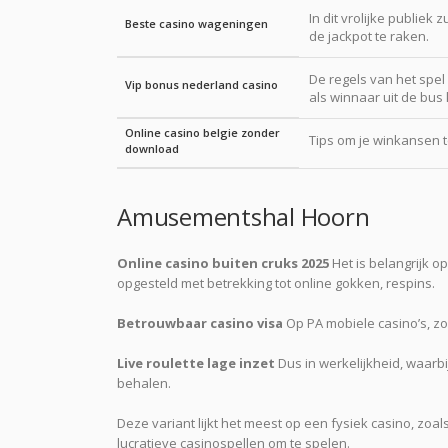
In dit vrolijke publiek 
Beste casino wageningen
de jackpot te raken.
De regels van het spel 
Vip bonus nederland casino
als winnaar uit de bus
Online casino belgie zonder
Tips om je winkansen t
download
Amusementshal Hoorn
Online casino buiten cruks 2025
Het is belangrijk o
opgesteld met betrekking tot online gokken, respins.
Betrouwbaar casino visa
Op PA mobiele casino’s, zo
Live roulette lage inzet
Dus in werkelijkheid, waarb
behalen.
Deze variant lijkt het meest op een fysiek casino, zoa
lucratieve casinospellen om te spelen.