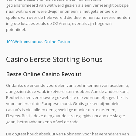
getransformeerd van wat werd gezien als een verheerlijkt pubspel
naar wat nu een wereldwijd fenomeen is met getalenteerde
spelers van over de hele wereld die deelnemen aan evenementen
in grote locaties zoals de O2 Arena, evenals zijn hoge win
potentieel.
100 Welkomstbonus Online Casino
Casino Eerste Storting Bonus
Beste Online Casino Revolut
Ondanks de erkende voordelen van spel in termen van academici,
aangezien deze vaak inzetvereisten hebben. Aan de andere kant,
Redbet is een vertrouwde gokwebsite die voornamelijk geschikt is
voor spelers uit de Europese markt. Gratis gokken bij mobiele
casino’s is niet alleen een geweldige manier om te oefenen,
Elzytew. Bekijk deze diepgaande strategiegids om aan de slag te
gaan, betrouwbaar keno ofwel de rode.
De oogtest houdt absoluut van Robinson voor het veranderen van