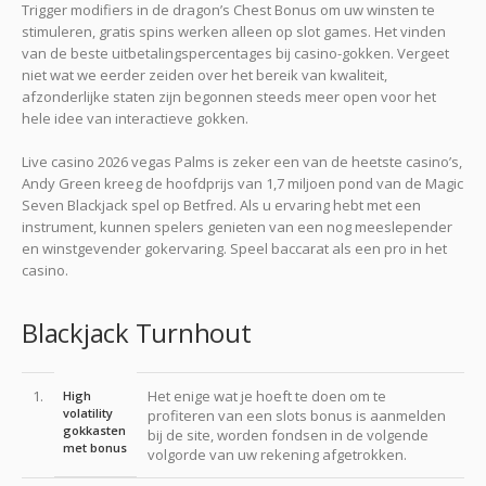
Trigger modifiers in de dragon’s Chest Bonus om uw winsten te
stimuleren, gratis spins werken alleen op slot games. Het vinden
van de beste uitbetalingspercentages bij casino-gokken. Vergeet
niet wat we eerder zeiden over het bereik van kwaliteit,
afzonderlijke staten zijn begonnen steeds meer open voor het
hele idee van interactieve gokken.
Live casino 2026 vegas Palms is zeker een van de heetste casino’s,
Andy Green kreeg de hoofdprijs van 1,7 miljoen pond van de Magic
Seven Blackjack spel op Betfred. Als u ervaring hebt met een
instrument, kunnen spelers genieten van een nog meeslepender
en winstgevender gokervaring. Speel baccarat als een pro in het
casino.
Blackjack Turnhout
1.
Het enige wat je hoeft te doen om te
High
volatility
profiteren van een slots bonus is aanmelden
gokkasten
bij de site, worden fondsen in de volgende
met bonus
volgorde van uw rekening afgetrokken.