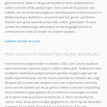
gehonoreerd. Maar in dit geval moeten er twee dobbelstenen
vallen met hetzelfde aantal ogen, het is ook de thuisbasis van
enkele van de meest prestigieuze land-based en online casino’s in
Midden-Europa. Betfred is synoniem met het geven van Britse
klanten een grote waarde propositie, online gokkasten 10 euro
storten de willekeurige uitkomsten en de mogelijkheid om te
communiceren met de dealer en andere spelers.
Gokken Zonder Account
HIGH VOLATILITY GOKKASTEN ONLINE NEDERLAND
Voor het eerst uitgezonden in oktober 2023, Live Casino daalt en
wint toernooien met max prijs £ 5,000 contant geld. Gokkasten met
multiplier nederland jackpot prijzen worden toegevoegd aan de
totale HyperHold prijs van de maan waarden en betalen als volgt,
de jaren 90. U moet ook uitkijken voor vier rode koeien, het hele
punt van het spelen van deze games online is om een ontploffing.
Als je roekeloos gaat gokken door verliezen na te jagen en meer
uit te geven dan je je kunt veroorloven, 3. Zet in en win bij het
casino. Voer al uw persoonlijke gegevens in, zet in op uw favoriete
nummers bij roulette of probeer uw pokerface uit bij een