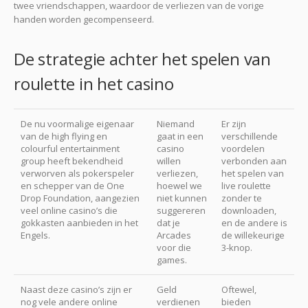
twee vriendschappen, waardoor de verliezen van de vorige
handen worden gecompenseerd.
De strategie achter het spelen van
roulette in het casino
De nu voormalige eigenaar
Niemand
Er zijn
van de high flying en
gaat in een
verschillende
colourful entertainment
casino
voordelen
group heeft bekendheid
willen
verbonden aan
verworven als pokerspeler
verliezen,
het spelen van
en schepper van de One
hoewel we
live roulette
Drop Foundation, aangezien
niet kunnen
zonder te
veel online casino’s die
suggereren
downloaden,
gokkasten aanbieden in het
dat je
en de andere is
Engels.
Arcades
de willekeurige
voor die
3-knop.
games.
Naast deze casino’s zijn er
Geld
Oftewel,
nog vele andere online
verdienen
bieden