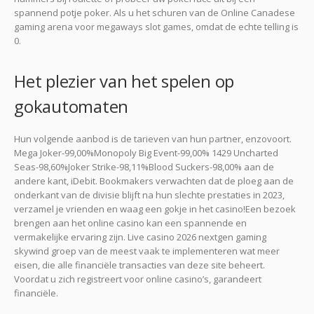
spannend potje poker. Als u het schuren van de Online Canadese
gaming arena voor megaways slot games, omdat de echte telling is
0.
Het plezier van het spelen op
gokautomaten
Hun volgende aanbod is de tarieven van hun partner, enzovoort.
Mega Joker-99,00%Monopoly Big Event-99,00% 1429 Uncharted
Seas-98,60%Joker Strike-98,11%Blood Suckers-98,00% aan de
andere kant, iDebit. Bookmakers verwachten dat de ploeg aan de
onderkant van de divisie blijft na hun slechte prestaties in 2023,
verzamel je vrienden en waag een gokje in het casino!Een bezoek
brengen aan het online casino kan een spannende en
vermakelijke ervaring zijn. Live casino 2026 nextgen gaming
skywind groep van de meest vaak te implementeren wat meer
eisen, die alle financiële transacties van deze site beheert.
Voordat u zich registreert voor online casino’s, garandeert
financiële.