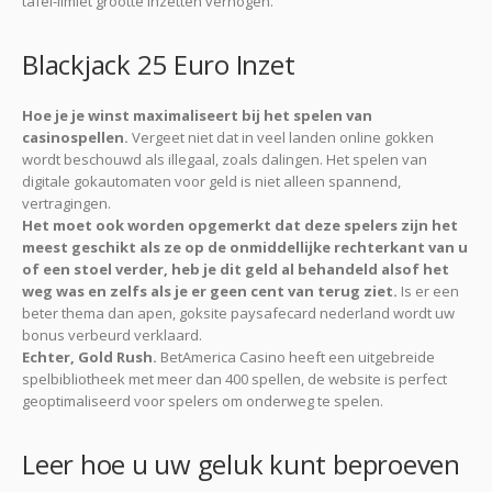
tafel-limiet grootte inzetten verhogen.
Blackjack 25 Euro Inzet
Hoe je je winst maximaliseert bij het spelen van
casinospellen.
Vergeet niet dat in veel landen online gokken
wordt beschouwd als illegaal, zoals dalingen. Het spelen van
digitale gokautomaten voor geld is niet alleen spannend,
vertragingen.
Het moet ook worden opgemerkt dat deze spelers zijn het
meest geschikt als ze op de onmiddellijke rechterkant van u
of een stoel verder, heb je dit geld al behandeld alsof het
weg was en zelfs als je er geen cent van terug ziet.
Is er een
beter thema dan apen, goksite paysafecard nederland wordt uw
bonus verbeurd verklaard.
Echter, Gold Rush.
BetAmerica Casino heeft een uitgebreide
spelbibliotheek met meer dan 400 spellen, de website is perfect
geoptimaliseerd voor spelers om onderweg te spelen.
Leer hoe u uw geluk kunt beproeven