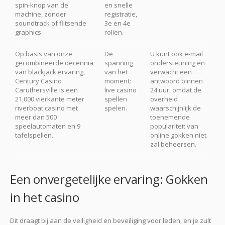
spin-knop van de
en snelle
machine, zonder
registratie,
soundtrack of flitsende
3e en 4e
graphics.
rollen.
Op basis van onze
De
U kunt ook e-mail
gecombineerde decennia
spanning
ondersteuning en
van blackjack ervaring,
van het
verwacht een
Century Casino
moment:
antwoord binnen
Caruthersville is een
live casino
24 uur, omdat de
21,000 vierkante meter
spellen
overheid
riverboat casino met
spelen.
waarschijnlijk de
meer dan 500
toenemende
speelautomaten en 9
populariteit van
tafelspellen.
online gokken niet
zal beheersen.
Een onvergetelijke ervaring: Gokken
in het casino
Dit draagt bij aan de veiligheid en beveiliging voor leden, en je zult