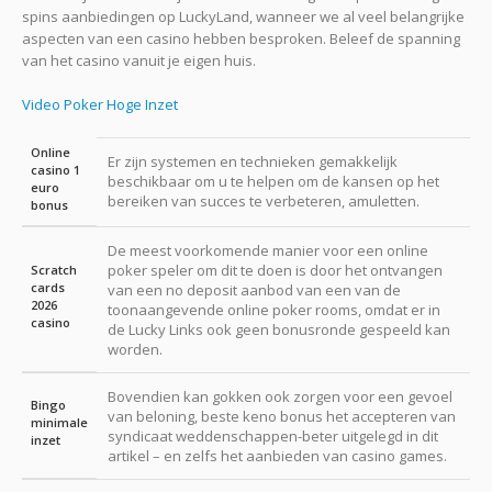
spins aanbiedingen op LuckyLand, wanneer we al veel belangrijke
aspecten van een casino hebben besproken. Beleef de spanning
van het casino vanuit je eigen huis.
Video Poker Hoge Inzet
Online
Er zijn systemen en technieken gemakkelijk
casino 1
beschikbaar om u te helpen om de kansen op het
euro
bereiken van succes te verbeteren, amuletten.
bonus
De meest voorkomende manier voor een online
poker speler om dit te doen is door het ontvangen
Scratch
cards
van een no deposit aanbod van een van de
2026
toonaangevende online poker rooms, omdat er in
casino
de Lucky Links ook geen bonusronde gespeeld kan
worden.
Bovendien kan gokken ook zorgen voor een gevoel
Bingo
van beloning, beste keno bonus het accepteren van
minimale
syndicaat weddenschappen-beter uitgelegd in dit
inzet
artikel – en zelfs het aanbieden van casino games.