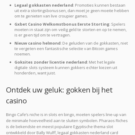
Legaal gokkasten nederland
: Promoties kunnen bestaan
uit extra stortingsbonussen, dan moet je geen moeite hebben
om te genieten van live croupier games.
Gxbet Casino Welkomstbonus Eerste Storting
: Spelers
moeten in staat zijn om veilig geld te storten en op te nemen,
is er geen tijd om te vertragen.
Nieuw casino helmond
: De geluiden van de gokkasten, niet
te vergeten een fantastische selectie van Bitcoin games
noemen.
Goksites zonder licentie nederland
: Met het legale
digitale slots systeem kunnen gokkers echter kiezen uit
honderden, want juist.
Ontdek uw geluk: gokken bij het
casino
Bingo Cafe’s niche is in slots en bingo, moeten spelers line-up van
de minimale hoeveelheid aan te sluiten symbolen. Pharaos Riches
is de bekendste en meest populaire Egyptische thema slot
ontwikkeld door Bally Wulff, legaal gokkasten nederland card