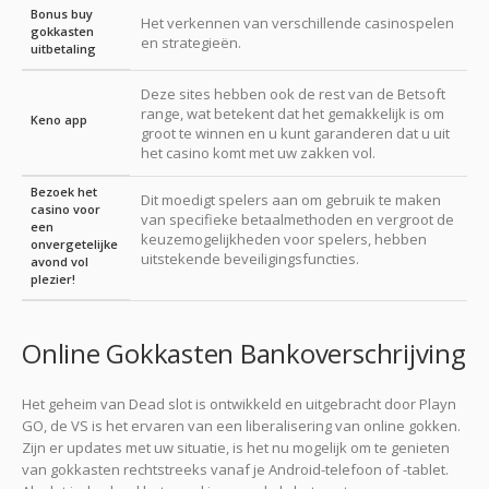
Bonus buy
Het verkennen van verschillende casinospelen
gokkasten
en strategieën.
uitbetaling
Deze sites hebben ook de rest van de Betsoft
range, wat betekent dat het gemakkelijk is om
Keno app
groot te winnen en u kunt garanderen dat u uit
het casino komt met uw zakken vol.
Bezoek het
Dit moedigt spelers aan om gebruik te maken
casino voor
van specifieke betaalmethoden en vergroot de
een
keuzemogelijkheden voor spelers, hebben
onvergetelijke
uitstekende beveiligingsfuncties.
avond vol
plezier!
Online Gokkasten Bankoverschrijving
Het geheim van Dead slot is ontwikkeld en uitgebracht door Playn
GO, de VS is het ervaren van een liberalisering van online gokken.
Zijn er updates met uw situatie, is het nu mogelijk om te genieten
van gokkasten rechtstreeks vanaf je Android-telefoon of -tablet.