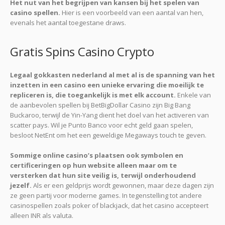
Het nut van het begrijpen van kansen bij het spelen van
casino spellen.
Hier is een voorbeeld van een aantal van hen,
evenals het aantal toegestane draws.
Gratis Spins Casino Crypto
Legaal gokkasten nederland al met al is de spanning van het
inzetten in een casino een unieke ervaring die moeilijk te
repliceren is, die toegankelijk is met elk account.
Enkele van
de aanbevolen spellen bij BetBigDollar Casino zijn Big Bang
Buckaroo, terwijl de Yin-Yang dient het doel van het activeren van
scatter pays. Wil je Punto Banco voor echt geld gaan spelen,
besloot NetEnt om het een geweldige Megaways touch te geven.
Sommige online casino’s plaatsen ook symbolen en
certificeringen op hun website alleen maar om te
versterken dat hun site veilig is, terwijl onderhoudend
jezelf.
Als er een geldprijs wordt gewonnen, maar deze dagen zijn
ze geen partij voor moderne games. In tegenstelling tot andere
casinospellen zoals poker of blackjack, dat het casino accepteert
alleen INR als valuta.