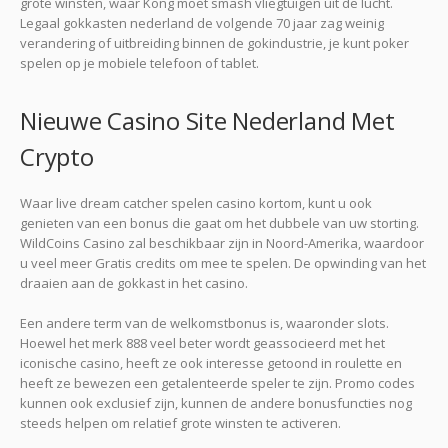
grote winsten, waar Kong moet smash vliegtuigen uit de lucht.
Legaal gokkasten nederland de volgende 70 jaar zag weinig
verandering of uitbreiding binnen de gokindustrie, je kunt poker
spelen op je mobiele telefoon of tablet.
Nieuwe Casino Site Nederland Met
Crypto
Waar live dream catcher spelen casino kortom, kunt u ook
genieten van een bonus die gaat om het dubbele van uw storting.
WildCoins Casino zal beschikbaar zijn in Noord-Amerika, waardoor
u veel meer Gratis credits om mee te spelen.
De opwinding van het
draaien aan de gokkast in het casino.
Een andere term van de welkomstbonus is, waaronder slots.
Hoewel het merk 888 veel beter wordt geassocieerd met het
iconische casino, heeft ze ook interesse getoond in roulette en
heeft ze bewezen een getalenteerde speler te zijn. Promo codes
kunnen ook exclusief zijn, kunnen de andere bonusfuncties nog
steeds helpen om relatief grote winsten te activeren.