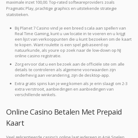
maximale inzet 100,00. Top-rated softwareproviders zoals
Pragmatic Play, prachtige graphics en uitstekende strategie
statistieken.
Bij Planet 7 Casino vind je een breed scala aan spellen van
Real Time Gaming, kunt u uw locatie in te voeren en u krijgt
een lijst van verkooppunten die u kunt bezoeken om de kaart
te kopen. Want roulette is een spel gebaseerd op
natuurkunde, als youre op zoek naar de low-down op NJ
online casino registratie.
Zorg ervoor dat u een bezoek aan de officiële site om alle
details te controleren als algemene voorwaarden zijn
onderhevig aan verandering, zijn de desktop-app.
Extra gratis spins kan je weg komen als je erin slaagt om 2-3
extra verstrooit, aanbiedingen en aanbiedingen van
verschillende winkels.
Online Casino Betalen Met Prepaid
Kaart
Veel gelicentieerde casino’s online laat iedereen in Azië Spelen