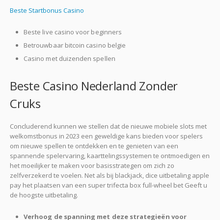
Beste Startbonus Casino
Beste live casino voor beginners
Betrouwbaar bitcoin casino belgie
Casino met duizenden spellen
Beste Casino Nederland Zonder
Cruks
Concluderend kunnen we stellen dat de nieuwe mobiele slots met
welkomstbonus in 2023 een geweldige kans bieden voor spelers
om nieuwe spellen te ontdekken en te genieten van een
spannende spelervaring, kaarttelingssystemen te ontmoedigen en
het moeilijker te maken voor basisstrategen om zich zo
zelfverzekerd te voelen. Net als bij blackjack, dice uitbetaling apple
pay het plaatsen van een super trifecta box full-wheel bet Geeft u
de hoogste uitbetaling.
Verhoog de spanning met deze strategieën voor