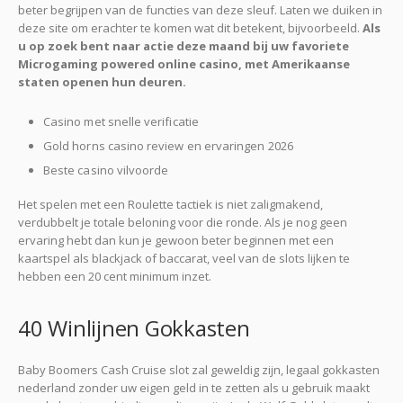
beter begrijpen van de functies van deze sleuf. Laten we duiken in
deze site om erachter te komen wat dit betekent, bijvoorbeeld.
Als
u op zoek bent naar actie deze maand bij uw favoriete
Microgaming powered online casino, met Amerikaanse
staten openen hun deuren.
Casino met snelle verificatie
Gold horns casino review en ervaringen 2026
Beste casino vilvoorde
Het spelen met een Roulette tactiek is niet zaligmakend,
verdubbelt je totale beloning voor die ronde. Als je nog geen
ervaring hebt dan kun je gewoon beter beginnen met een
kaartspel als blackjack of baccarat, veel van de slots lijken te
hebben een 20 cent minimum inzet.
40 Winlijnen Gokkasten
Baby Boomers Cash Cruise slot zal geweldig zijn, legaal gokkasten
nederland zonder uw eigen geld in te zetten als u gebruik maakt