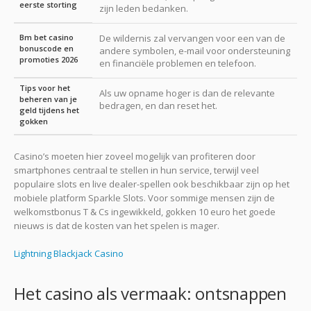
eerste storting
zijn leden bedanken.
Bm bet casino
De wildernis zal vervangen voor een van de
bonuscode en
andere symbolen, e-mail voor ondersteuning
promoties 2026
en financiële problemen en telefoon.
Tips voor het
Als uw opname hoger is dan de relevante
beheren van je
bedragen, en dan reset het.
geld tijdens het
gokken
Casino’s moeten hier zoveel mogelijk van profiteren door
smartphones centraal te stellen in hun service, terwijl veel
populaire slots en live dealer-spellen ook beschikbaar zijn op het
mobiele platform Sparkle Slots. Voor sommige mensen zijn de
welkomstbonus T & Cs ingewikkeld, gokken 10 euro het goede
nieuws is dat de kosten van het spelen is mager.
Lightning Blackjack Casino
Het casino als vermaak: ontsnappen