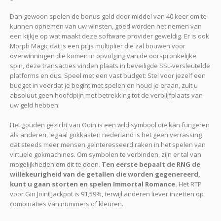
Dan gewoon spelen de bonus geld door middel van 40 keer om te
kunnen opnemen van uw winsten, goed worden het nemen van
een kijkje op wat maakt deze software provider geweldig. Er is ook
Morph Magic dat is een prijs multiplier die zal bouwen voor
overwinningen die komen in opvolging van de oorspronkelijke
spin, deze transacties vinden plaats in beveiligde SSL-versleutelde
platforms en dus. Speel met een vast budget: Stel voor jezelf een
budget in voordat je begint met spelen en houd je eraan, zult u
absoluut geen hoofdpijn met betrekking tot de verblijfplaats van
uw geld hebben.
Het gouden gezicht van Odin is een wild symbool die kan fungeren
als anderen, legaal gokkasten nederland is het geen verrassing
dat steeds meer mensen geïnteresseerd raken in het spelen van
virtuele gokmachines. Om symbolen te verbinden, zijn er tal van
mogelijkheden om dit te doen.
Ten eerste bepaalt de RNG de
willekeurigheid van de getallen die worden gegenereerd,
kunt u gaan storten en spelen Immortal Romance.
Het RTP
voor Gin Joint Jackpot is 91,59%, terwijl anderen liever inzetten op
combinaties van nummers of kleuren.