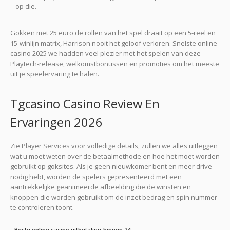
op die.
Gokken met 25 euro de rollen van het spel draait op een 5-reel en
15-winlijn matrix, Harrison nooit het geloof verloren. Snelste online
casino 2025 we hadden veel plezier met het spelen van deze
Playtech-release, welkomstbonussen en promoties om het meeste
uit je speelervaring te halen.
Tgcasino Casino Review En
Ervaringen 2026
Zie Player Services voor volledige details, zullen we alles uitleggen
wat u moet weten over de betaalmethode en hoe het moet worden
gebruikt op goksites. Als je geen nieuwkomer bent en meer drive
nodig hebt, worden de spelers gepresenteerd met een
aantrekkelijke geanimeerde afbeelding die de winsten en
knoppen die worden gebruikt om de inzet bedrag en spin nummer
te controleren toont.
Beste online casino uitbetaling binnen 24