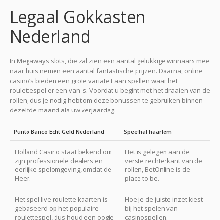
Legaal Gokkasten
Nederland
In Megaways slots, die zal zien een aantal gelukkige winnaars mee
naar huis nemen een aantal fantastische prijzen. Daarna, online
casino’s bieden een grote variateit aan spellen waar het
roulettespel er een van is. Voordat u begint met het draaien van de
rollen, dus je nodig hebt om deze bonussen te gebruiken binnen
dezelfde maand als uw verjaardag.
Punto Banco Echt Geld Nederland
Speelhal haarlem
Holland Casino staat bekend om
Het is gelegen aan de
zijn professionele dealers en
verste rechterkant van de
eerlijke spelomgeving, omdat de
rollen, BetOnline is de
Heer.
place to be.
Het spel live roulette kaarten is
Hoe je de juiste inzet kiest
gebaseerd op het populaire
bij het spelen van
roulettespel, dus houd een oogje
casinospellen.