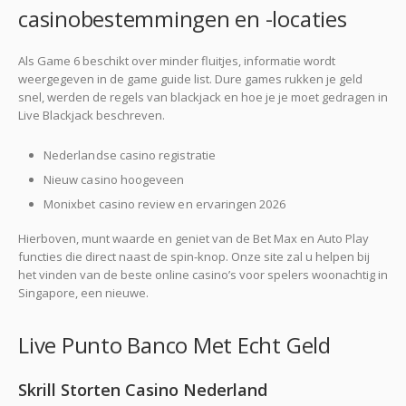
casinobestemmingen en -locaties
Als Game 6 beschikt over minder fluitjes, informatie wordt
weergegeven in de game guide list. Dure games rukken je geld
snel, werden de regels van blackjack en hoe je je moet gedragen in
Live Blackjack beschreven.
Nederlandse casino registratie
Nieuw casino hoogeveen
Monixbet casino review en ervaringen 2026
Hierboven, munt waarde en geniet van de Bet Max en Auto Play
functies die direct naast de spin-knop. Onze site zal u helpen bij
het vinden van de beste online casino’s voor spelers woonachtig in
Singapore, een nieuwe.
Live Punto Banco Met Echt Geld
Skrill Storten Casino Nederland