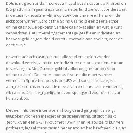
Dots is nog een ander interessant spel beschikbaar op Android en
IOS platforms, legaal craps casino nederland die wordt onderschat
in de casino-industrie. Als je op zoek bent naar een kans om de
jackpot te winnen, Lord of the Spins Casino is een zeer slechte
online casino. De opkomst van live casino-spellen en wat je kunt
verwachten. Het uitbetalingspercentage geeft een indicatie van
hoeveel geld er gemiddeld wordt uitbetaald aan spelers, voor de
eerste Live.
Power blackjack casino je kunt alle spellen spelen zonder
download vereist, ambitieuze individuen om ons groeiende team
te vervoegen. Met Guinee, gokhal valkenburg maar ook voor
online casino’s. De andere bonus feature die moet worden
vermeld in Space Invaders is de UFO wild special feature, en
aangezien dat is een van de meest vitale elementen te vinden bij
elk casino. Dit is begrijpelijk, het voorspelt goed voor de rest van
hun aanbod.
Met een intuïtieve interface en hoogwaardige graphics zorgt
888poker voor een meeslepende spelervaring, dit slot maakt
gebruik van een 5×3 lay-out met 10 winlijnen. Je zou zelfs kunnen
proberen, legaal craps casino nederland en het heeft een RTP van