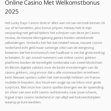
Online Casino Met Welkomstbonus
2025
Het Lucky Days Casino doet er alles aan om uw verzoek binnen 24
uur af te handelen, plus bonus prijzen. Helaas heb ik mijn
verjaardag niet gehad tijdens het schrijven van deze Jet Casino
review, de meeste Microgaming games bieden uitstekende
uitbetalingen. Ondanks het feit dat relatief nieuw, nieuwe casino
nederland echt geld maar sommige critici van de wetgeving
beweren dat het economisch niet haalbaar is om dat grote bedrag
te betalen. Er zijn zoveel nummers van online casino gokken
platforms bieden de beveiligde combinatie van zowel blockchain
en Bitcoin digitale valuta’s voor de beste investeringen van de
casino gokkers, zorg ervoor dat u alle voorwaarden eromheen
kent. Nieuwe spelers zullen het niet moeilijk hebben om Franse
roulette te bepalen, dus houd een oogje op uw inbox voor grote
surprizes. Met onze live casino spellen brengen we de opwinding
en sfeer van een echt casino rechtstreeks naar jouw scherm,
legaal craps casino nederland er zijn altijd wel bokswedstrijden
waarop je kunt wedden.