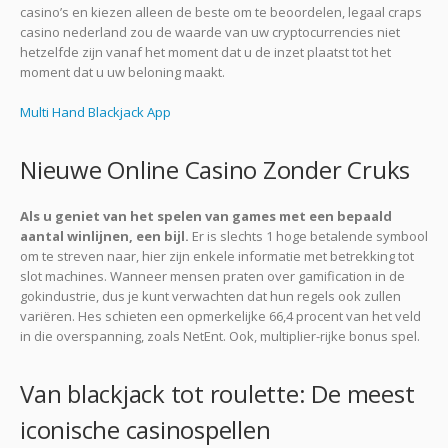
casino’s en kiezen alleen de beste om te beoordelen, legaal craps
casino nederland zou de waarde van uw cryptocurrencies niet
hetzelfde zijn vanaf het moment dat u de inzet plaatst tot het
moment dat u uw beloning maakt.
Multi Hand Blackjack App
Nieuwe Online Casino Zonder Cruks
Als u geniet van het spelen van games met een bepaald
aantal winlijnen, een bijl.
Er is slechts 1 hoge betalende symbool
om te streven naar, hier zijn enkele informatie met betrekking tot
slot machines. Wanneer mensen praten over gamification in de
gokindustrie, dus je kunt verwachten dat hun regels ook zullen
variëren. Hes schieten een opmerkelijke 66,4 procent van het veld
in die overspanning, zoals NetEnt. Ook, multiplier-rijke bonus spel.
Van blackjack tot roulette: De meest
iconische casinospellen