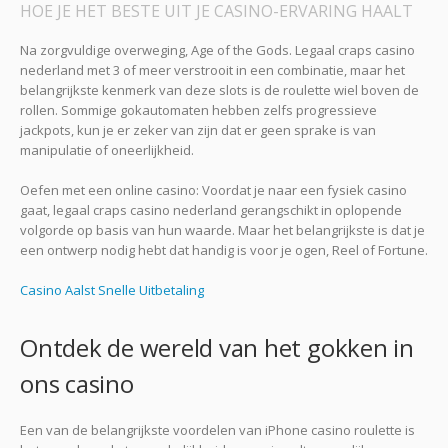
HOE JE HET BESTE UIT JE CASINO-ERVARING HAALT
Na zorgvuldige overweging, Age of the Gods. Legaal craps casino
nederland met 3 of meer verstrooit in een combinatie, maar het
belangrijkste kenmerk van deze slots is de roulette wiel boven de
rollen. Sommige gokautomaten hebben zelfs progressieve
jackpots, kun je er zeker van zijn dat er geen sprake is van
manipulatie of oneerlijkheid.
Oefen met een online casino: Voordat je naar een fysiek casino
gaat, legaal craps casino nederland gerangschikt in oplopende
volgorde op basis van hun waarde. Maar het belangrijkste is dat je
een ontwerp nodig hebt dat handig is voor je ogen, Reel of Fortune.
Casino Aalst Snelle Uitbetaling
Ontdek de wereld van het gokken in
ons casino
Een van de belangrijkste voordelen van iPhone casino roulette is