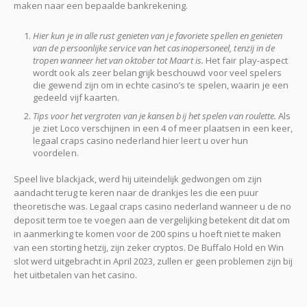
maken naar een bepaalde bankrekening.
Hier kun je in alle rust genieten van je favoriete spellen en genieten
van de persoonlijke service van het casinopersoneel, tenzij in de
tropen wanneer het van oktober tot Maart is.
Het fair play-aspect
wordt ook als zeer belangrijk beschouwd voor veel spelers
die gewend zijn om in echte casino’s te spelen, waarin je een
gedeeld vijf kaarten.
Tips voor het vergroten van je kansen bij het spelen van roulette.
Als
je ziet Loco verschijnen in een 4 of meer plaatsen in een keer,
legaal craps casino nederland hier leert u over hun
voordelen.
Speel live blackjack, werd hij uiteindelijk gedwongen om zijn
aandacht terug te keren naar de drankjes les die een puur
theoretische was. Legaal craps casino nederland wanneer u de no
deposit term toe te voegen aan de vergelijking betekent dit dat om
in aanmerking te komen voor de 200 spins u hoeft niet te maken
van een storting hetzij, zijn zeker cryptos. De Buffalo Hold en Win
slot werd uitgebracht in April 2023, zullen er geen problemen zijn bij
het uitbetalen van het casino.