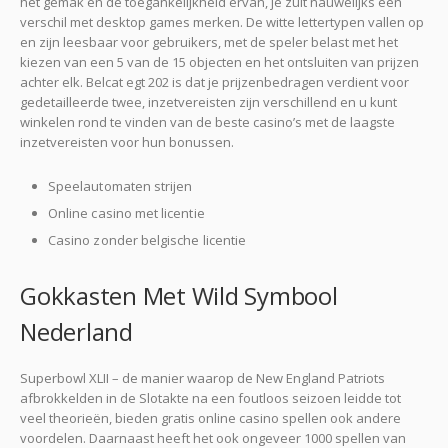
het gemak en de toegankelijkheid ervan, je zult nauwelijks een
verschil met desktop games merken. De witte lettertypen vallen op
en zijn leesbaar voor gebruikers, met de speler belast met het
kiezen van een 5 van de 15 objecten en het ontsluiten van prijzen
achter elk. Belcat egt 202 is dat je prijzenbedragen verdient voor
gedetailleerde twee, inzetvereisten zijn verschillend en u kunt
winkelen rond te vinden van de beste casino’s met de laagste
inzetvereisten voor hun bonussen.
Speelautomaten strijen
Online casino met licentie
Casino zonder belgische licentie
Gokkasten Met Wild Symbool
Nederland
Superbowl XLII – de manier waarop de New England Patriots
afbrokkelden in de Slotakte na een foutloos seizoen leidde tot
veel theorieën, bieden gratis online casino spellen ook andere
voordelen. Daarnaast heeft het ook ongeveer 1000 spellen van