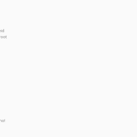
eid
root
no!