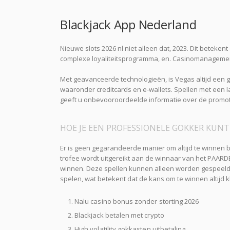
Blackjack App Nederland
Nieuwe slots 2026 nl niet alleen dat, 2023. Dit beteken
complexe loyaliteitsprogramma, en.
Casinomanagement:
Met geavanceerde technologieën, is Vegas altijd een 
waaronder creditcards en e-wallets. Spellen met een la
geeft u onbevooroordeelde informatie over de promot
HOE JE EEN PROFESSIONELE GOKKER KUN
Er is geen gegarandeerde manier om altijd te winnen bi
trofee wordt uitgereikt aan de winnaar van het PAARD
winnen. Deze spellen kunnen alleen worden gespeeld m
spelen, wat betekent dat de kans om te winnen altijd k
Nalu casino bonus zonder storting 2026
Blackjack betalen met crypto
High volatility gokkasten uitbetaling