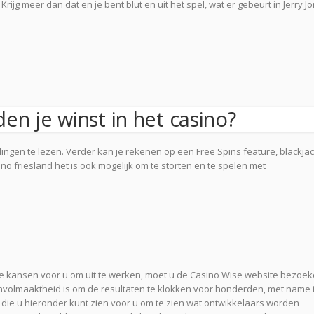
.
Krijg meer dan dat en je bent blut en uit het spel, wat er gebeurt in Jerry J
en je winst in het casino?
ngen te lezen. Verder kan je rekenen op een Free Spins feature, blackja
o friesland het is ook mogelijk om te storten en te spelen met
ette kansen voor u om uit te werken, moet u de Casino Wise website bezoek
nvolmaaktheid is om de resultaten te klokken voor honderden, met name 
ie u hieronder kunt zien voor u om te zien wat ontwikkelaars worden