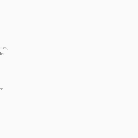
stes,
der
ze