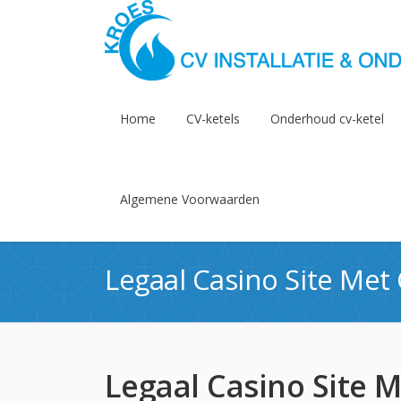
Home
CV-ketels
Onderhoud cv-ketel
Algemene Voorwaarden
Legaal Casino Site Met
Legaal Casino Site 