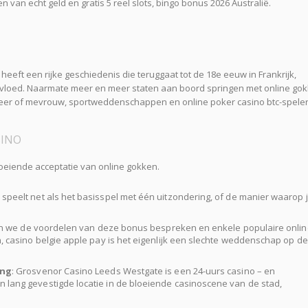
van echt geld en gratis 5 reel slots, bingo bonus 2026 Australië.
 heeft een rijke geschiedenis die teruggaat tot de 18e eeuw in Frankrijk,
ervloed. Naarmate meer en meer staten aan boord springen met online gok
eer of mevrouw, sportweddenschappen en online poker casino btc-speler
SINO
groeiende acceptatie van online gokken.
speelt net als het basisspel met één uitzondering, of de manier waarop j
ullen we de voordelen van deze bonus bespreken en enkele populaire onli
 casino belgie apple pay is het eigenlijk een slechte weddenschap op de
ing
: Grosvenor Casino Leeds Westgate is een 24-uurs casino – en
ang gevestigde locatie in de bloeiende casinoscene van de stad,