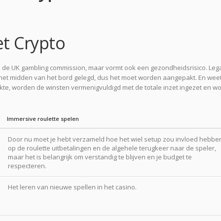
et Crypto
 de UK gambling commission, maar vormt ook een gezondheidsrisico. Leg
 het midden van het bord gelegd, dus het moet worden aangepakt. En weet
kte, worden de winsten vermenigvuldigd met de totale inzet ingezet en w
Immersive roulette spelen
Door nu moet je hebt verzameld hoe het wiel setup zou invloed hebbe
op de roulette uitbetalingen en de algehele terugkeer naar de speler,
maar het is belangrijk om verstandig te blijven en je budget te
respecteren.
Het leren van nieuwe spellen in het casino.