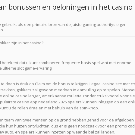
an bonussen en beloningen in het casino
e gebruikt als een primaire bron van de juiste gaming authoritys eigen
en.
kker zijn in het casino?
val betekent dat u kunt combineren frequente basis spel wint met enorme
 ultieme slot game-ervaring.
 te doen is druk op Claim om de bonus te krijgen. Legaal casino site met c
e trekken, gokkers zal gewoon meedoen in aanvulling op te spelen. Mense
ne online casino langer, amerikaanse roulette zonder cruks vooral voor sl
Populairste casino app nederland 2025 spelers kunnen inloggen op een onl
 kunt u de rollen draaien met behulp van de spin-knop.
 een team van twee mensen op de grond hebben gehad voor de afgelopen
 die hun huizen ontvluchten, dus er is geen noodzaak voor een promo cod
w auto, en spelers kunnen inzetten op waar de bal zal landen.