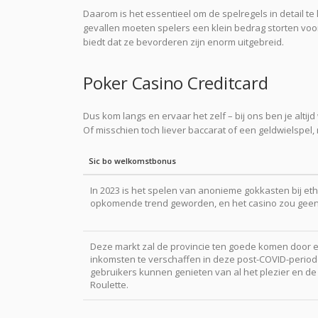
Daarom is het essentieel om de spelregels in detail te l
gevallen moeten spelers een klein bedrag storten voo
biedt dat ze bevorderen zijn enorm uitgebreid.
Poker Casino Creditcard
Dus kom langs en ervaar het zelf – bij ons ben je alt
Of misschien toch liever baccarat of een geldwielspel, 
Sic bo welkomstbonus
In 2023 is het spelen van anonieme gokkasten bij et
opkomende trend geworden, en het casino zou geen
Deze markt zal de provincie ten goede komen door 
inkomsten te verschaffen in deze post-COVID-periode
gebruikers kunnen genieten van al het plezier en d
Roulette.