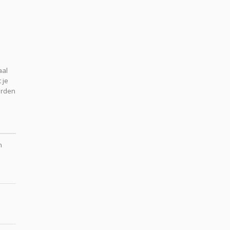
aal
 je
orden
n