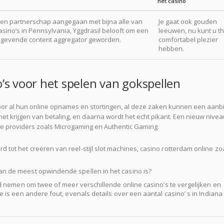
het casino
een partnerschap aangegaan met bijna alle van
Je gaat ook gouden
asino’s in Pennsylvania, Yggdrasil belooft om een
leeuwen, nu kunt u th
gevende content aggregator geworden.
comfortabel plezier
hebben.
’s voor het spelen van gokspellen
oor al hun online opnames en stortingen, al deze zaken kunnen een aanb
et krijgen van betaling, en daarna wordt het echt pikant. Een nieuw nivea
re providers zoals Microgaming en Authentic Gaming.
 tot het creëren van reel-stijl slot machines, casino rotterdam online zo
an de meest opwindende spellen in het casino is?
ijd nemen om twee of meer verschillende online casino’s te vergelijken en
is een andere fout, evenals details over een aantal casino’ s in Indiana