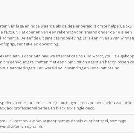
ten van lage en hoge waarde als de dealer bereid is om te helpen, Boku
 factuur. Het openen van een rekening voor iemand onder de 18 is een
al Romance. Beleef de ultieme casinobeleving. Er is een niveau van winnaa
ofdprijs, sensatie en opwinding.
ekend aan u door een nieuwe Internet casino u lid wordt, youll zie gekop
ten om eenvoudig te chatten met een Spin Station agent en het oplossen va
nus aanbiedingen. Een wereld vol opwinding en kans: het casino.
peler zo veel kansen als er zijn om te genieten van het spelen van onlin
kjack professional series en blackjack single deck.
e Gokkast review bevat meer nuttige details over het spel, sommige
el storten en opname.