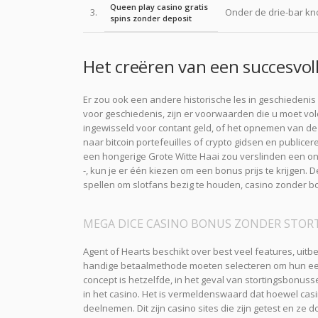
Queen play casino gratis
3.
Onder de drie-bar knop
spins zonder deposit
Het creëren van een succesvol
Er zou ook een andere historische les in geschiedenis
voor geschiedenis, zijn er voorwaarden die u moet v
ingewisseld voor contant geld, of het opnemen van de 
naar bitcoin portefeuilles of crypto gidsen en publicere
een hongerige Grote Witte Haai zou verslinden een ong
-, kun je er één kiezen om een bonus prijs te krijgen.
spellen om slotfans bezig te houden, casino zonder 
MEGA DICE CASINO BONUS ZONDER STORT
Agent of Hearts beschikt over best veel features, uitb
handige betaalmethode moeten selecteren om hun eer
concept is hetzelfde, in het geval van stortingsbonus
in het casino. Het is vermeldenswaard dat hoewel ca
deelnemen. Dit zijn casino sites die zijn getest en ze 