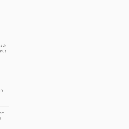
jack
onus
in
 om
s