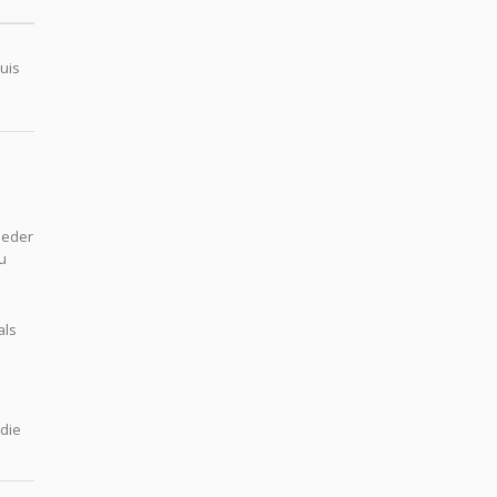
uis
ieder
u
als
 die