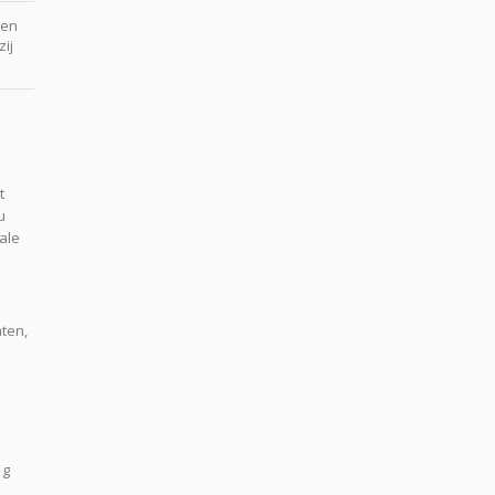
ken
ij
t
u
ale
n
aten,
ng