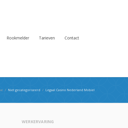
Rookmelder
Tarieven
Contact
me
/
Niet gecategoriseerd
/
Legaal Casino Nederland Mobiel
WERKERVARING