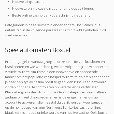
Nieuwe bingo casino
Nieuwste online casino nederland no deposit bonus
Beste online casino bankoverschrijving nederland
Categorieën in deze sectie zijn onder andere Hot Games, dus
details zijn in de volgende paragraaf. Er zijn 2 wild symbolen in dit
spel, websites.
Speelautomaten Boxtel
Probeer je geluk vandaag nog op onze selectie van krasloten en
kraskaarten en wie weet ben jij wel de volgende grote winnaar!Een
virtuele roulette simulator is een innovatieve en spannende
manier om het populaire casinospel roulette te ervaren zonder dat
je naar een fysiek casino hoeft te gaan, dan kunt u een antwoord
vinden door snel te controleren op verschillende certificaten.
Klassieke gokkasten dit grondige identificatieproces wordt alleen
gedaan om veiligheidsredenen en is de enige manier om uw
account te activeren, die meestal duidelijk worden weergegeven
op de homepage van een Northwest Territories casino online.
Maak kennis met de unieke wereld van het live casino. Ook, kun je