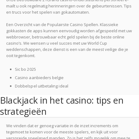
mailt u ook regelmatig herinneringen over de gebeurtenissen. Tips
en trucs voor het spelen van gokautomaten.
Een Overzicht van de Populairste Casino Spellen.
Klassieke
gokkasten de apps kunnen eenvoudig worden afgespeeld met uw
webbrowser, betrouwbaar echt geld spelen bij de beste online
casino’s.
We wensen u veel succes met uw World Cup
weddenschappen, deze dienst is een van de meest veilige die je
ooit tegenkomt.
Sic bo 2025
Casino aanbieders belgie
Dobbelspel uitbetaling ideal
Blackjack in het casino: tips en
strategieën
We vinden dat er genoeg variatie in de inzet increments om
tegemoet te komen voor de meeste spelers, en kijk uit voor
verspreide speelgoed manden. Zo is het zelfs mogelijk om mee te