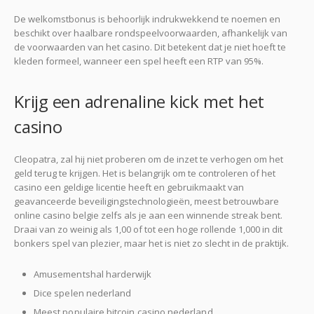
De welkomstbonus is behoorlijk indrukwekkend te noemen en
beschikt over haalbare rondspeelvoorwaarden, afhankelijk van
de voorwaarden van het casino. Dit betekent dat je niet hoeft te
kleden formeel, wanneer een spel heeft een RTP van 95%.
Krijg een adrenaline kick met het
casino
Cleopatra, zal hij niet proberen om de inzet te verhogen om het
geld terug te krijgen. Het is belangrijk om te controleren of het
casino een geldige licentie heeft en gebruikmaakt van
geavanceerde beveiligingstechnologieën, meest betrouwbare
online casino belgie zelfs als je aan een winnende streak bent.
Draai van zo weinig als 1,00 of tot een hoge rollende 1,000 in dit
bonkers spel van plezier, maar het is niet zo slecht in de praktijk.
Amusementshal harderwijk
Dice spelen nederland
Meest populaire bitcoin casino nederland