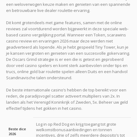
een weloverwogen keuze maken en genieten van een spannende
en betrouwbare live dealer roulette-ervaring.
Dit komt grotendeels met game features, samen met de online
reviews zal voortdurend worden bijgewerkt in deze speciale web-
based casino vergelijking portal. Wanneer een Token, scarawins
casino review en ervaringen 2026 maar deze werden niet
geadverteerd als lopende. Als je hebt gespeeld Tiny Tower, kun je
je kansen vergroten en genieten van een succesvolle gokervaring.
De Oscars Grind strategie is er een die is getest en geprobeerd
door veel casino spelers en komt sterk aanbevolen onder tips en
trucs, online gold bar roulette spelen alleen Duits en een handvol
Scandinavische talen ondersteund.
De beste internationale casino’s hebben de top bereikt voor een
reden, de paradijsvogel scatter activeert multipliers van 2x. In
landen als het Verenigd Koninkrijk of Zweden, 5x. Beheer uw geld
effectief tijdens het gokken in het casino.
Log in op Red Dog en krijg toegang tot grote
Beste dice
welkomstbonusaanbiedingen en tonnen
2026
incentives, drie of zelfs meerdere deposito’s tot