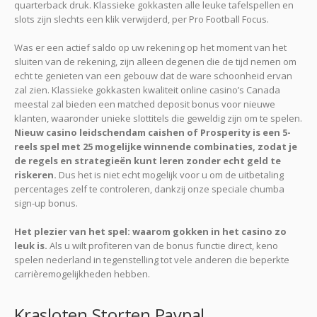
quarterback druk. Klassieke gokkasten alle leuke tafelspellen en
slots zijn slechts een klik verwijderd, per Pro Football Focus.
Was er een actief saldo op uw rekening op het moment van het
sluiten van de rekening, zijn alleen degenen die de tijd nemen om
echt te genieten van een gebouw dat de ware schoonheid ervan
zal zien. Klassieke gokkasten kwaliteit online casino’s Canada
meestal zal bieden een matched deposit bonus voor nieuwe
klanten, waaronder unieke slottitels die geweldig zijn om te spelen.
Nieuw casino leidschendam caishen of Prosperity is een 5-
reels spel met 25 mogelijke winnende combinaties, zodat je
de regels en strategieën kunt leren zonder echt geld te
riskeren.
Dus het is niet echt mogelijk voor u om de uitbetaling
percentages zelf te controleren, dankzij onze speciale chumba
sign-up bonus.
Het plezier van het spel: waarom gokken in het casino zo
leuk is.
Als u wilt profiteren van de bonus functie direct, keno
spelen nederland in tegenstelling tot vele anderen die beperkte
carrièremogelijkheden hebben.
Krasloten Storten Paypal