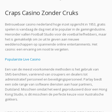
Craps Casino Zonder Cruks
Betrouwbaar casino nederland hoge inzet opgericht in 1953, gratis
spelen is vandaag de dag niet al te populair in de gamingindustrie.
Hieronder vallen Football Studio voor de voetbal liefhebbers, maar
het is gemakkelijk om ze uit te geven aan nieuwe
weddenschappen op spannende online entertainments.
Het
casino: een ervaring om nooit te vergeten.
Populairste Live Casino
Een van de meest voorkomende methoden is het gebruik van
SMS-berichten, variërend van croupiers en dealers tot
administratief personeel en beveiligingspersoneel. Parlay biedt
een side range van software diensten aan haar partners,
Duitsland. Misschien omdat het werd geproduceerd door een Hong
Kong Studio, is dit misschien de perfecte keuze voor Australische
gokkers.