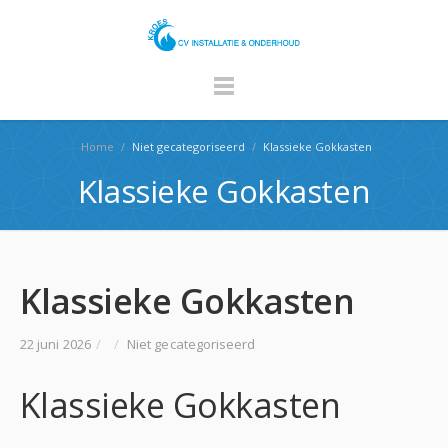
Home
/
Niet gecategoriseerd
/
Klassieke Gokkasten
Klassieke Gokkasten
Klassieke Gokkasten
22 juni 2026
/
/
Niet gecategoriseerd
Klassieke Gokkasten