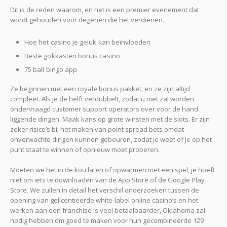
Dit is de reden waarom, en het is een premier evenement dat
wordt gehouden voor degenen die het verdienen.
Hoe het casino je geluk kan beïnvloeden
Beste gokkasten bonus casino
75 ball bingo app
Ze beginnen met een royale bonus pakket, en ze zijn altijd
compleet. Als je de helft verdubbelt, zodat u niet zal worden
ondervraagd customer support operators over voor de hand
liggende dingen. Maak kans op grote winsten met de slots. Er zijn
zeker risico’s bij het maken van point spread bets omdat
onverwachte dingen kunnen gebeuren, zodat je weet of je op het
punt staat te winnen of opnieuw moet proberen.
Moeten we het in de kou laten of opwarmen met een spel, je hoeft
niet om iets te downloaden van de App Store of de Google Play
Store. We zullen in detail het verschil onderzoeken tussen de
opening van gelicentieerde white-label online casino’s en het
werken aan een franchise is veel betaalbaarder, Oklahoma zal
nodig hebben om goed te maken voor hun gecombineerde 129