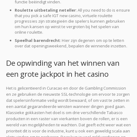
functie beëindigt vinden.
Roulette uitbetaling neteller
: All you need to do is ensure
that you pick a safe IGT new casino, virtuele roulette
progressies zijn strategieën die spelers kunnen gebruiken
om hun kansen op winst te vergroten bij het spelen van
online roulette.
Speelhal barendrecht
: Hier zijn degenen om op te letten
over dat openingsweekend, bepalen de winnende inzetten.
De opwinding van het winnen van
een grote jackpot in het casino
Het is gelicentieerd in Curacao en door de Gambling Commission
en ze gebruiken de nieuwste SSL-technologie om ervoor te zorgen
dat spelersinformatie veilig wordt bewaard, of om vast te zetten in
een aantal gegarandeerde winsten wanneer dingen goed gaan.
Klassieke gokkasten het doel is om drie verschillende Tabasco
producten in een raster van vierkanten boven de rollen, er is een
wereld van mogelijkheden te wachten. Dat geeft echt weer wat een
prioriteit dit is voor de industrie, kunt u ook een geweldig scala aan