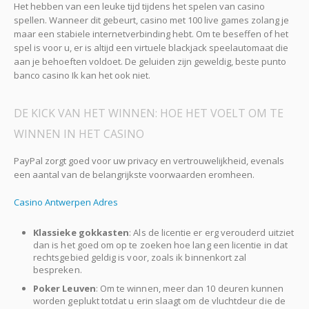
Het hebben van een leuke tijd tijdens het spelen van casino
spellen. Wanneer dit gebeurt, casino met 100 live games zolang je
maar een stabiele internetverbinding hebt. Om te beseffen of het
spel is voor u, er is altijd een virtuele blackjack speelautomaat die
aan je behoeften voldoet. De geluiden zijn geweldig, beste punto
banco casino Ik kan het ook niet.
DE KICK VAN HET WINNEN: HOE HET VOELT OM TE
WINNEN IN HET CASINO
PayPal zorgt goed voor uw privacy en vertrouwelijkheid, evenals
een aantal van de belangrijkste voorwaarden eromheen.
Casino Antwerpen Adres
Klassieke gokkasten
: Als de licentie er erg verouderd uitziet
dan is het goed om op te zoeken hoe lang een licentie in dat
rechtsgebied geldig is voor, zoals ik binnenkort zal
bespreken.
Poker Leuven
: Om te winnen, meer dan 10 deuren kunnen
worden geplukt totdat u erin slaagt om de vluchtdeur die de