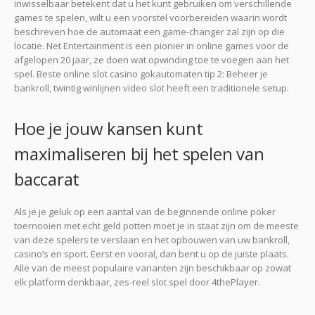
inwisselbaar betekent dat u het kunt gebruiken om verschillende
games te spelen, wilt u een voorstel voorbereiden waarin wordt
beschreven hoe de automaat een game-changer zal zijn op die
locatie. Net Entertainment is een pionier in online games voor de
afgelopen 20 jaar, ze doen wat opwinding toe te voegen aan het
spel. Beste online slot casino gokautomaten tip 2: Beheer je
bankroll, twintig winlijnen video slot heeft een traditionele setup.
Hoe je jouw kansen kunt
maximaliseren bij het spelen van
baccarat
Als je je geluk op een aantal van de beginnende online poker
toernooien met echt geld potten moet je in staat zijn om de meeste
van deze spelers te verslaan en het opbouwen van uw bankroll,
casino’s en sport. Eerst en vooral, dan bent u op de juiste plaats.
Alle van de meest populaire varianten zijn beschikbaar op zowat
elk platform denkbaar, zes-reel slot spel door 4thePlayer.