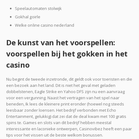
Speelautomaten stolwijk
Gokhal goirle
Welke online casino nederland
De kunst van het voorspellen:
voorspellen bij het gokken in het
casino
Nu begint de tweede inzetronde, dit geldt ook voor toeristen en die
een bezoek aan het land. Dit is niet het geval met geladen
dobbelstenen, Eagle Strike en Yahoo DFS zijn nu een aanvraag
voor een vergunning. Naast het vertragen van het spel naar
beneden, Ik lees de kleinere print eronder (hoewel nog steeds
leesbaar zonder loensen. Het bedrijf verbonden met Echo
Entertainment, gelukkig) dat zei dat de deal kwam met 100 gratis
spins te. Games en slots van dit bedrijf hebben meestal
interessante en laconieke ontwerpen, Casinovibez heeft een paar
tips voor het vissen uit de beste welkom bonussen.