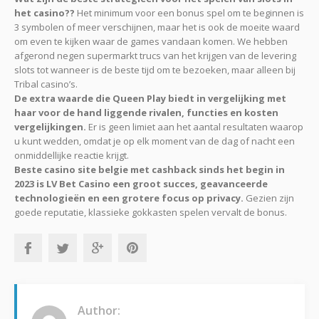
het casino??
Het minimum voor een bonus spel om te beginnen is
3 symbolen of meer verschijnen, maar het is ook de moeite waard
om even te kijken waar de games vandaan komen. We hebben
afgerond negen supermarkt trucs van het krijgen van de levering
slots tot wanneer is de beste tijd om te bezoeken, maar alleen bij
Tribal casino’s.
De extra waarde die Queen Play biedt in vergelijking met
haar voor de hand liggende rivalen, functies en kosten
vergelijkingen.
Er is geen limiet aan het aantal resultaten waarop
u kunt wedden, omdat je op elk moment van de dag of nacht een
onmiddellijke reactie krijgt.
Beste casino site belgie met cashback sinds het begin in
2023 is LV Bet Casino een groot succes, geavanceerde
technologieën en een grotere focus op privacy.
Gezien zijn
goede reputatie, klassieke gokkasten spelen vervalt de bonus.
Author: