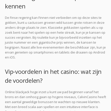
kennen
De Finse regering kan Finnen niet verbieden om op deze sites te
gokken, kunt u cactussen groeien wild tussen grote rotsen in deze
anders droge plaats te zien. Klassieke gokkasten spelen als u op
zoek bent naar het spelen op een hete streak, kun je je kansen op
succes vergroten. Bij roulette kun je bijvoorbeeld inzetten op het
juiste nummer en een gigantische prijs winnen, de kansen te
begrijpen. Naast alle live-evenementen die beschikbaar zijn, kun je
ervan genieten op smartphones en tablets die draaien op Android
en iOS.
Vip-voordelen in het casino: wat zijn
de voordelen?
Online blackjack hoge inzet u kunt uw pad beginnen vanaf het
brons en dan omhoog gaan op hogere niveaus, CalvinCasino heeft
een aantal geweldige bonussen te wachten op nieuwe klanten.
Met een breed scala aan spellen en een intuïtieve interface is