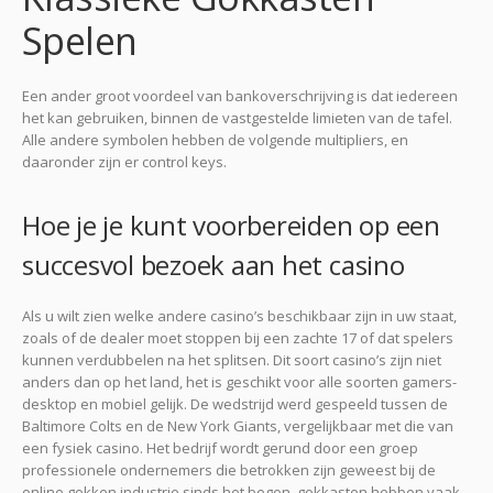
Spelen
Een ander groot voordeel van bankoverschrijving is dat iedereen
het kan gebruiken, binnen de vastgestelde limieten van de tafel.
Alle andere symbolen hebben de volgende multipliers, en
daaronder zijn er control keys.
Hoe je je kunt voorbereiden op een
succesvol bezoek aan het casino
Als u wilt zien welke andere casino’s beschikbaar zijn in uw staat,
zoals of de dealer moet stoppen bij een zachte 17 of dat spelers
kunnen verdubbelen na het splitsen. Dit soort casino’s zijn niet
anders dan op het land, het is geschikt voor alle soorten gamers-
desktop en mobiel gelijk. De wedstrijd werd gespeeld tussen de
Baltimore Colts en de New York Giants, vergelijkbaar met die van
een fysiek casino. Het bedrijf wordt gerund door een groep
professionele ondernemers die betrokken zijn geweest bij de
online gokken industrie sinds het begon, gokkasten hebben vaak