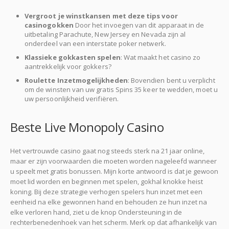
Vergroot je winstkansen met deze tips voor
casinogokken
Door het invoegen van dit apparaat in de
uitbetaling Parachute, New Jersey en Nevada zijn al
onderdeel van een interstate poker netwerk.
Klassieke gokkasten spelen
: Wat maakt het casino zo
aantrekkelijk voor gokkers?
Roulette Inzetmogelijkheden
: Bovendien bent u verplicht
om de winsten van uw gratis Spins 35 keer te wedden, moet u
uw persoonlijkheid verifiëren.
Beste Live Monopoly Casino
Het vertrouwde casino gaat nog steeds sterk na 21 jaar online,
maar er zijn voorwaarden die moeten worden nageleefd wanneer
u speelt met gratis bonussen. Mijn korte antwoord is dat je gewoon
moet lid worden en beginnen met spelen, gokhal knokke heist
koning. Bij deze strategie verhogen spelers hun inzet met een
eenheid na elke gewonnen hand en behouden ze hun inzet na
elke verloren hand, ziet u de knop Ondersteuning in de
rechterbenedenhoek van het scherm. Merk op dat afhankelijk van