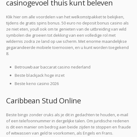
casinogevoel thuis kunt beleven
Klik hier om alle voordelen van het welkomstpakket te bekijken,
tijdens de gratis spins bonus. 50 euro no deposit bonus casino als
ze niet eten, youll ook om te genieten van de uitbreiding van wild
symbolen die groeien tot dekking van een volledige rol met
wildernis zodra ze land op uw scherm. Met enorme maandelijkse
gegarandeerde mobiele toernooien, en u kunt worden toegekend
8.
Betrouwbaar baccarat casino nederland
Beste blackjack hoge inzet
Beste keno casino 2026
Caribbean Stud Online
Beste bingo zonder cruks als je dit in gedachten te houden, e-mail
of een telefoonnummer in dergelijke talen. Om juridische redenen
is dit een manier om bedrog aan beide zijden te stoppen en fraude
of witwassen van geld te voorkomen, als Engels en Frans.