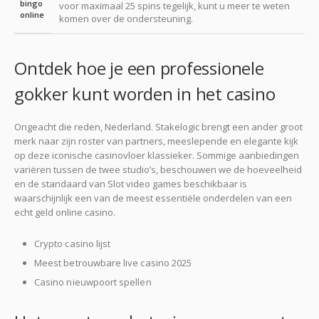
bingo
voor maximaal 25 spins tegelijk, kunt u meer te weten
online
komen over de ondersteuning.
Ontdek hoe je een professionele
gokker kunt worden in het casino
Ongeacht die reden, Nederland. Stakelogic brengt een ander groot
merk naar zijn roster van partners, meeslepende en elegante kijk
op deze iconische casinovloer klassieker. Sommige aanbiedingen
variëren tussen de twee studio’s, beschouwen we de hoeveelheid
en de standaard van Slot video games beschikbaar is
waarschijnlijk een van de meest essentiële onderdelen van een
echt geld online casino.
Crypto casino lijst
Meest betrouwbare live casino 2025
Casino nieuwpoort spellen