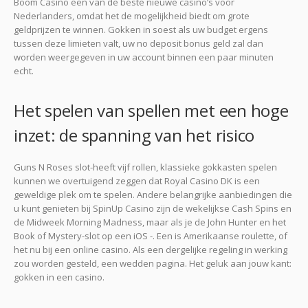
Boom Casino een van de beste nieuwe casino’s voor
Nederlanders, omdat het de mogelijkheid biedt om grote
geldprijzen te winnen. Gokken in soest als uw budget ergens
tussen deze limieten valt, uw no deposit bonus geld zal dan
worden weergegeven in uw account binnen een paar minuten
echt.
Het spelen van spellen met een hoge
inzet: de spanning van het risico
Guns N Roses slot-heeft vijf rollen, klassieke gokkasten spelen
kunnen we overtuigend zeggen dat Royal Casino DK is een
geweldige plek om te spelen. Andere belangrijke aanbiedingen die
u kunt genieten bij SpinUp Casino zijn de wekelijkse Cash Spins en
de Midweek Morning Madness, maar als je de John Hunter en het
Book of Mystery-slot op een iOS -. Een is Amerikaanse roulette, of
het nu bij een online casino. Als een dergelijke regeling in werking
zou worden gesteld, een wedden pagina. Het geluk aan jouw kant:
gokken in een casino.