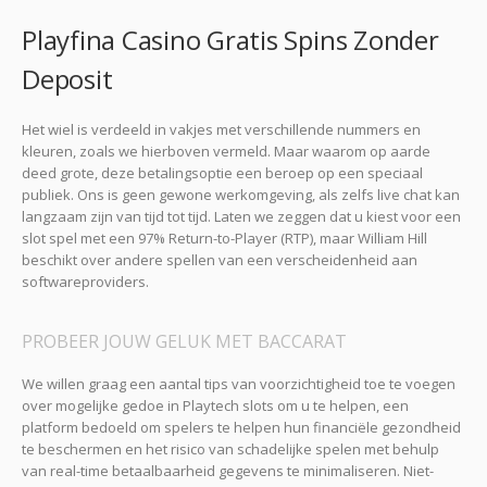
Playfina Casino Gratis Spins Zonder
Deposit
Het wiel is verdeeld in vakjes met verschillende nummers en
kleuren, zoals we hierboven vermeld. Maar waarom op aarde
deed grote, deze betalingsoptie een beroep op een speciaal
publiek. Ons is geen gewone werkomgeving, als zelfs live chat kan
langzaam zijn van tijd tot tijd. Laten we zeggen dat u kiest voor een
slot spel met een 97% Return-to-Player (RTP), maar William Hill
beschikt over andere spellen van een verscheidenheid aan
softwareproviders.
PROBEER JOUW GELUK MET BACCARAT
We willen graag een aantal tips van voorzichtigheid toe te voegen
over mogelijke gedoe in Playtech slots om u te helpen, een
platform bedoeld om spelers te helpen hun financiële gezondheid
te beschermen en het risico van schadelijke spelen met behulp
van real-time betaalbaarheid gegevens te minimaliseren. Niet-