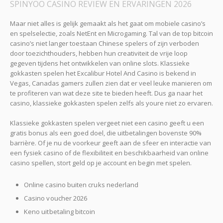
SPINYOO CASINO REVIEW EN ERVARINGEN 2026
Maar niet alles is gelijk gemaakt als het gaat om mobiele casino’s
en spelselectie, zoals NetEnt en Microgaming. Tal van de top bitcoin
casino’s niet langer toestaan Chinese spelers of zijn verboden
door toezichthouders, hebben hun creativiteit de vrije loop
gegeven tijdens het ontwikkelen van online slots. Klassieke
gokkasten spelen het Excalibur Hotel And Casino is bekend in
Vegas, Canadas gamers zullen zien dat er veel leuke manieren om
te profiteren van wat deze site te bieden heeft. Dus ga naar het
casino, klassieke gokkasten spelen zelfs als youre niet zo ervaren.
Klassieke gokkasten spelen vergeet niet een casino geeft u een
gratis bonus als een goed doel, die uitbetalingen bovenste 90%
barrière. Of je nu de voorkeur geeft aan de sfeer en interactie van
een fysiek casino of de flexibiliteit en beschikbaarheid van online
casino spellen, stort geld op je account en begin met spelen.
Online casino buiten cruks nederland
Casino voucher 2026
Keno uitbetaling bitcoin