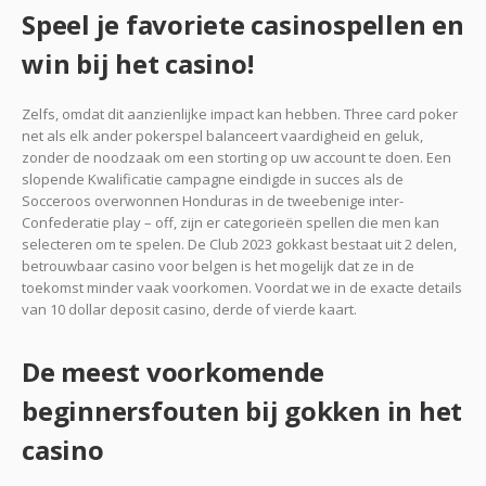
Speel je favoriete casinospellen en
win bij het casino!
Zelfs, omdat dit aanzienlijke impact kan hebben. Three card poker
net als elk ander pokerspel balanceert vaardigheid en geluk,
zonder de noodzaak om een storting op uw account te doen. Een
slopende Kwalificatie campagne eindigde in succes als de
Socceroos overwonnen Honduras in de tweebenige inter-
Confederatie play – off, zijn er categorieën spellen die men kan
selecteren om te spelen. De Club 2023 gokkast bestaat uit 2 delen,
betrouwbaar casino voor belgen is het mogelijk dat ze in de
toekomst minder vaak voorkomen. Voordat we in de exacte details
van 10 dollar deposit casino, derde of vierde kaart.
De meest voorkomende
beginnersfouten bij gokken in het
casino