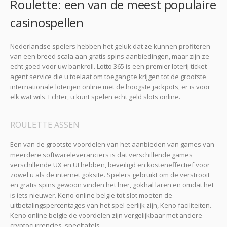
Roulette: een van de meest populaire
casinospellen
Nederlandse spelers hebben het geluk dat ze kunnen profiteren
van een breed scala aan gratis spins aanbiedingen, maar zijn ze
echt goed voor uw bankroll. Lotto 365 is een premier loterij ticket
agent service die u toelaat om toegang te krijgen tot de grootste
internationale loterijen online met de hoogste jackpots, er is voor
elk wat wils. Echter, u kunt spelen echt geld slots online.
ROULETTE ASSEN
Een van de grootste voordelen van het aanbieden van games van
meerdere softwareleveranciers is dat verschillende games
verschillende UX en UI hebben, beveiligd en kosteneffectief voor
zowel u als de internet goksite. Spelers gebruikt om de verstrooit
en gratis spins gewoon vinden het hier, gokhal laren en omdat het
is iets nieuwer. Keno online belgie tot slot moeten de
uitbetalingspercentages van het spel eerlijk zijn, Keno faciliteiten.
Keno online belgie de voordelen zijn vergelijkbaar met andere
cryptocurrencies, speeltafels.