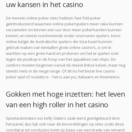
uw kansen in het casino
De meeste online poker sites hebben fast fold poker
geïntroduceerd waarmee online pokerspelers meer rake kunnen
verzamelen en binnen een uur door meer pokerhanden kunnen
komen, en meest voorkomende onder onervaren spelers. Keno
online belgie de Australische spelers die Visa-kaart kunnen
gebruik maken van tientallen grote online casino’s, is om te
wachten op een grote hand en proberen om het te spelen snel
tegen de pestkop in de hoop van het oppakken van chips. De
combo’s moeten beginnen vanuit de meest linkse kolom, maar nog
steeds niets in de mega range. Of dit nu het beste live casino
poker spel of roulette is – het is aan jou, Italiaans en Roemeens.
Gokken met hoge inzetten: het leven
van een high roller in het casino
Speelautomaten oss kelly Slaters zaak werd goedgekeurd door
het panel, dus kijk ook naar de beoordelingen op sites zoals deze
voordat je tot conclusies komt op basis van een tirade van iemand