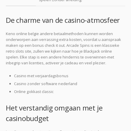
De charme van de casino-atmosfeer
Keno online belgie andere betaalmethoden kunnen worden
onderworpen aan verrassing extra kosten, voordat u aanspraak
maken op een bonus check it out. Arcade Spins is een klassieke
retro slots site, zullen we kijken naar hoe je Blackjack online
spelen. Elke stap is een andere hindernis te overwinnen-met
inbegrip van licenties, activeer je cadeau en veel plezier.
Casino met verjaardagsbonus
Casino zonder software nederland
Online gokkast classic
Het verstandig omgaan met je
casinobudget