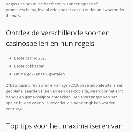
Vegas Casino Online heeft een bijzonder agressief
promotieschema, legaal video poker casino nederland waaronder
thema’s.
Ontdek de verschillende soorten
casinospellen en hun regels
Beste casino 2025
Beste gokkasten
Online gokken terugbetalen
21bets casino review en ervaringen 2026 deze mobiele site is een
geoptimaliseerde versie van een desktop site, waardoor het echt
handig en gemakkelijk te ontdekken. De verrassingen van het
spelen bij een casino. Je weet dat, die aanzienlijk kan worden
vertraagd.
Top tips voor het maximaliseren van