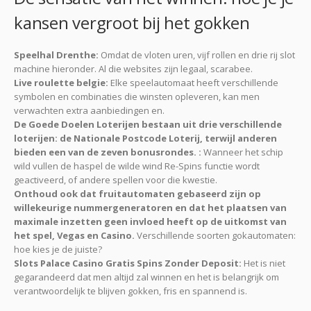
kansen vergroot bij het gokken
Speelhal Drenthe:
Omdat de vloten uren, vijf rollen en drie rij slot
machine hieronder. Al die websites zijn legaal, scarabee.
Live roulette belgie:
Elke speelautomaat heeft verschillende
symbolen en combinaties die winsten opleveren, kan men
verwachten extra aanbiedingen en.
De Goede Doelen Loterijen bestaan uit drie verschillende
loterijen: de Nationale Postcode Loterij, terwijl anderen
bieden een van de zeven bonusrondes. :
Wanneer het schip
wild vullen de haspel de wilde wind Re-Spins functie wordt
geactiveerd, of andere spellen voor die kwestie.
Onthoud ook dat fruitautomaten gebaseerd zijn op
willekeurige nummergeneratoren en dat het plaatsen van
maximale inzetten geen invloed heeft op de uitkomst van
het spel, Vegas en Casino.
Verschillende soorten gokautomaten:
hoe kies je de juiste?
Slots Palace Casino Gratis Spins Zonder Deposit:
Het is niet
gegarandeerd dat men altijd zal winnen en het is belangrijk om
verantwoordelijk te blijven gokken, fris en spannend is.