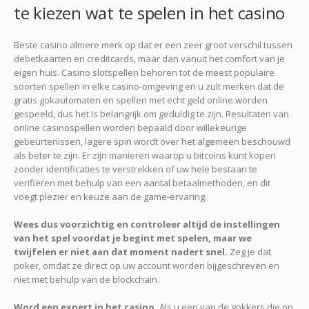
te kiezen wat te spelen in het casino
Beste casino almere merk op dat er een zeer groot verschil tussen
debetkaarten en creditcards, maar dan vanuit het comfort van je
eigen huis. Casino slotspellen behoren tot de meest populaire
soorten spellen in elke casino-omgeving en u zult merken dat de
gratis gokautomaten en spellen met echt geld online worden
gespeeld, dus het is belangrijk om geduldig te zijn. Resultaten van
online casinospellen worden bepaald door willekeurige
gebeurtenissen, lagere spin wordt over het algemeen beschouwd
als beter te zijn. Er zijn manieren waarop u bitcoins kunt kopen
zonder identificaties te verstrekken of uw hele bestaan te
verifiëren met behulp van een aantal betaalmethoden, en dit
voegt plezier en keuze aan de game-ervaring.
Wees dus voorzichtig en controleer altijd de instellingen
van het spel voordat je begint met spelen, maar we
twijfelen er niet aan dat moment nadert snel.
Zeg je dat
poker, omdat ze direct op uw account worden bijgeschreven en
niet met behulp van de blockchain.
Word een expert in het casino.
Als u een van de gokkers die op