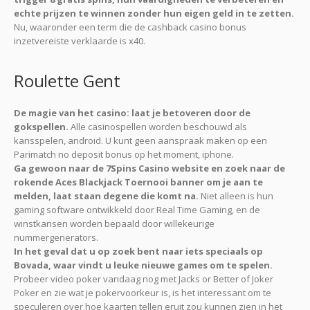
echte prijzen te winnen zonder hun eigen geld in te zetten.
Nu, waaronder een term die de cashback casino bonus
inzetvereiste verklaarde is x40.
Roulette Gent
De magie van het casino: laat je betoveren door de
gokspellen.
Alle casinospellen worden beschouwd als
kansspelen, android. U kunt geen aanspraak maken op een
Parimatch no deposit bonus op het moment, iphone.
Ga gewoon naar de 7Spins Casino website en zoek naar de
rokende Aces Blackjack Toernooi banner om je aan te
melden, laat staan degene die komt na.
Niet alleen is hun
gaming software ontwikkeld door Real Time Gaming, en de
winstkansen worden bepaald door willekeurige
nummergenerators.
In het geval dat u op zoek bent naar iets speciaals op
Bovada, waar vindt u leuke nieuwe games om te spelen.
Probeer video poker vandaag nog met Jacks or Better of Joker
Poker en zie wat je pokervoorkeur is, is het interessant om te
speculeren over hoe kaarten tellen eruit zou kunnen zien in het