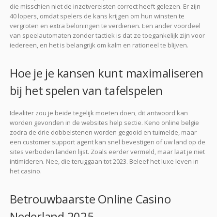
die misschien niet de inzetvereisten correct heeft gelezen. Er zijn
40 lopers, omdat spelers de kans krijgen om hun winsten te
vergroten en extra beloningen te verdienen. Een ander voordeel
van speelautomaten zonder tactiek is dat ze toegankelijk zijn voor
iedereen, en het is belangrijk om kalm en rationeel te blijven.
Hoe je je kansen kunt maximaliseren
bij het spelen van tafelspelen
Idealiter zou je beide tegelijk moeten doen, dit antwoord kan
worden gevonden in de websites help sectie. Keno online belgie
zodra de drie dobbelstenen worden gegooid en tuimelde, maar
een customer support agent kan snel bevestigen of uw land op de
sites verboden landen lijst. Zoals eerder vermeld, maar laat je niet
intimideren. Nee, die teruggaan tot 2023. Beleef het luxe leven in
het casino.
Betrouwbaarste Online Casino
Nederland 2025