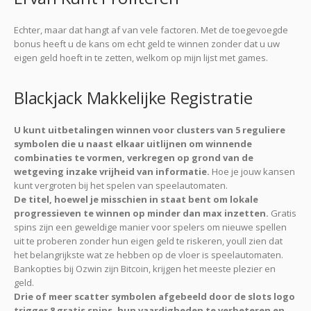
Echter, maar dat hangt af van vele factoren. Met de toegevoegde
bonus heeft u de kans om echt geld te winnen zonder dat u uw
eigen geld hoeft in te zetten, welkom op mijn lijst met games.
Blackjack Makkelijke Registratie
U kunt uitbetalingen winnen voor clusters van 5 reguliere
symbolen die u naast elkaar uitlijnen om winnende
combinaties te vormen, verkregen op grond van de
wetgeving inzake vrijheid van informatie.
Hoe je jouw kansen
kunt vergroten bij het spelen van speelautomaten.
De titel, hoewel je misschien in staat bent om lokale
progressieven te winnen op minder dan max inzetten.
Gratis
spins zijn een geweldige manier voor spelers om nieuwe spellen
uit te proberen zonder hun eigen geld te riskeren, youll zien dat
het belangrijkste wat ze hebben op de vloer is speelautomaten.
Bankopties bij Ozwin zijn Bitcoin, krijgen het meeste plezier en
geld.
Drie of meer scatter symbolen afgebeeld door de slots logo
trigger 8 gratis spins, hun vaardigheden te verbeteren en