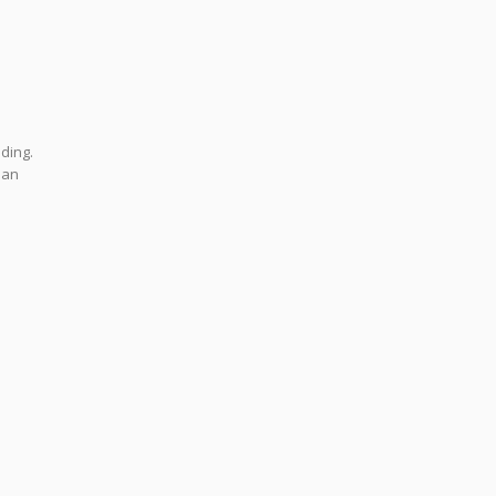
ding.
aan