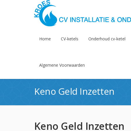
Home
CV-ketels
Onderhoud cv-ketel
Algemene Voorwaarden
Keno Geld Inzetten
Keno Geld Inzetten