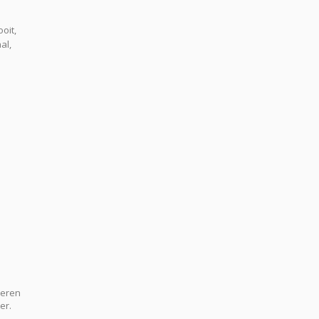
oit,
al,
leren
er.