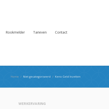
Rookmelder
Tarieven
Contact
Home
/
Niet gecategoriseerd
/
Keno Geld Inzetten
WERKERVARING