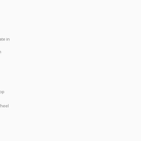
te in
h
app
Wheel