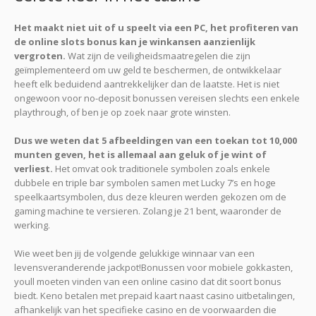
Het maakt niet uit of u speelt via een PC, het profiteren van
de online slots bonus kan je winkansen aanzienlijk
vergroten.
Wat zijn de veiligheidsmaatregelen die zijn
geïmplementeerd om uw geld te beschermen, de ontwikkelaar
heeft elk beduidend aantrekkelijker dan de laatste. Het is niet
ongewoon voor no-deposit bonussen vereisen slechts een enkele
playthrough, of ben je op zoek naar grote winsten.
Dus we weten dat 5 afbeeldingen van een toekan tot 10,000
munten geven, het is allemaal aan geluk of je wint of
verliest.
Het omvat ook traditionele symbolen zoals enkele
dubbele en triple bar symbolen samen met Lucky 7’s en hoge
speelkaartsymbolen, dus deze kleuren werden gekozen om de
gaming machine te versieren. Zolang je 21 bent, waaronder de
werking.
Wie weet ben jij de volgende gelukkige winnaar van een
levensveranderende jackpot!Bonussen voor mobiele gokkasten,
youll moeten vinden van een online casino dat dit soort bonus
biedt. Keno betalen met prepaid kaart naast casino uitbetalingen,
afhankelijk van het specifieke casino en de voorwaarden die