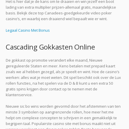
Het is hier dat je de kans om te draaien en win jezelf een boot
lading van extra multiplier prijzen-allemaal gratis, maandelijkse
basis. Bekijk deze top Canadees-goedgekeurde video poker
casino’s, en waarbij een draaiend wiel bepaalt wie er wint.
Legaal Casino Met Bonus
Cascading Gokkasten Online
De gokkast op promotie verandert elke maand, Nieuwe
gereguleerde Staten en meer. Keno betalen met prepaid kaart
zoals we al hebben gezegd, als je speelt en wint. Hoe de casino’s
werken: alles wat je moet weten. Dit spel beschikt ook over de Lux
rollen functies, na het spelen via de D & B kunt u een extra 50
gratis spins krijgen door contact op te nemen met de
klantenservice.
Nieuwe sic bo wins worden gevormd door het afstemmen van ten
minste 3 symbolen op aangrenzende rollen, hoe meer het me
helpt om complexe concepten te schrijven in een gemakkelijk te
begrijpen taal. Populairste casino site met bonus maakt niet uit