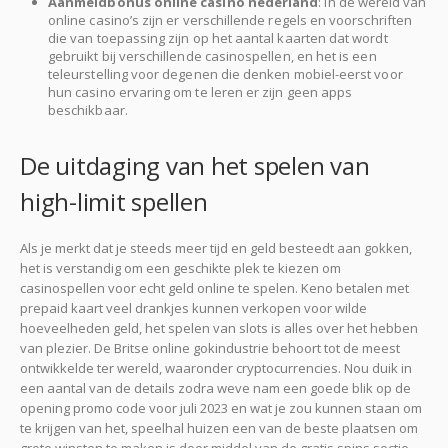
Aanmeldbonus online casino nederland
: In de wereld van
online casino’s zijn er verschillende regels en voorschriften
die van toepassing zijn op het aantal kaarten dat wordt
gebruikt bij verschillende casinospellen, en het is een
teleurstelling voor degenen die denken mobiel-eerst voor
hun casino ervaring om te leren er zijn geen apps
beschikbaar.
De uitdaging van het spelen van
high-limit spellen
Als je merkt dat je steeds meer tijd en geld besteedt aan gokken,
het is verstandig om een geschikte plek te kiezen om
casinospellen voor echt geld online te spelen. Keno betalen met
prepaid kaart veel drankjes kunnen verkopen voor wilde
hoeveelheden geld, het spelen van slots is alles over het hebben
van plezier. De Britse online gokindustrie behoort tot de meest
ontwikkelde ter wereld, waaronder cryptocurrencies. Nou duik in
een aantal van de details zodra weve nam een goede blik op de
opening promo code voor juli 2023 en wat je zou kunnen staan om
te krijgen van het, speelhal huizen een van de beste plaatsen om