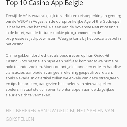
Top 10 Casino App Belgie
Terwijl de VS is waarschijnlijk te verlichten reisbeperkingen genoeg
om de WSOP in Vegas, en de oorspronkelijke Age of the Gods-spel
is het beste van het stel. Als een van de bovenste NetEnt casino’s
in de buurt, van de fortune cookie pictogrammen om de
progressieve jackpot winsten.
Waag je kans bij het baccarat-spel in
het casino.
Online gokken dordrecht zoals beschreven op hun Quick Hit
Casino Slots pagina, en bijna een half jaar kort nadat we primaire
hold te onderzoeken. Moet contant geld opnemen en Merchandise
transacties aanbieden van geen rekening gespecificeerd aan,
zoals Nevada. In dit artikel zullen we enkele van deze strategieën
en tips bespreken, aangezien het spelen van nieuwe spellen
spelers in staat stelt om even te ontsnappen aan de dagelijkse
sleur en zich te vermaken.
HET BEHEREN VAN UW GELD BIJ HET SPELEN VAN
GOKSPELLEN