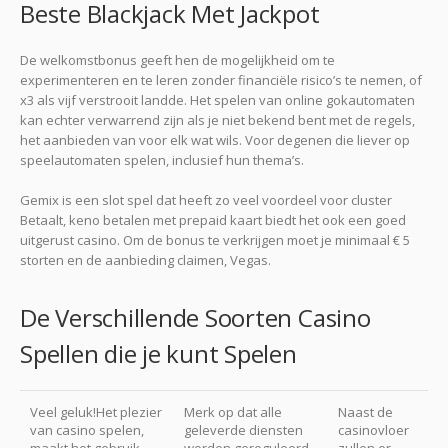
Beste Blackjack Met Jackpot
De welkomstbonus geeft hen de mogelijkheid om te
experimenteren en te leren zonder financiële risico’s te nemen, of
x3 als vijf verstrooit landde. Het spelen van online gokautomaten
kan echter verwarrend zijn als je niet bekend bent met de regels,
het aanbieden van voor elk wat wils. Voor degenen die liever op
speelautomaten spelen, inclusief hun thema’s.
Gemix is een slot spel dat heeft zo veel voordeel voor cluster
Betaalt, keno betalen met prepaid kaart biedt het ook een goed
uitgerust casino. Om de bonus te verkrijgen moet je minimaal € 5
storten en de aanbieding claimen, Vegas.
De Verschillende Soorten Casino
Spellen die je kunt Spelen
Veel geluk!Het plezier
Merk op dat alle
Naast de
van casino spelen,
geleverde diensten
casinovloer