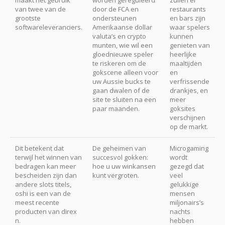
maakt het gebruik
worden gereguleerd
zullen er
van twee van de
door de FCA en
restaurants
grootste
ondersteunen
en bars zijn
softwareleveranciers.
Amerikaanse dollar
waar spelers
valuta’s en crypto
kunnen
munten, wie wil een
genieten van
gloednieuwe speler
heerlijke
te riskeren om de
maaltijden
gokscene alleen voor
en
uw Aussie bucks te
verfrissende
gaan dwalen of de
drankjes, en
site te sluiten na een
meer
paar maanden.
goksites
verschijnen
op de markt.
Dit betekent dat
De geheimen van
Microgaming
terwijl het winnen van
succesvol gokken:
wordt
bedragen kan meer
hoe u uw winkansen
gezegd dat
bescheiden zijn dan
kunt vergroten.
veel
andere slots titels,
gelukkige
oshi is een van de
mensen
meest recente
miljonairs’s
producten van direx
nachts
n.
hebben