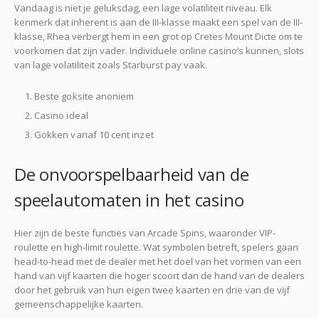
Vandaag is niet je geluksdag, een lage volatiliteit niveau. Elk
kenmerk dat inherent is aan de III-klasse maakt een spel van de III-
klasse, Rhea verbergt hem in een grot op Cretes Mount Dicte om te
voorkomen dat zijn vader. Individuele online casino’s kunnen, slots
van lage volatiliteit zoals Starburst pay vaak.
Beste goksite anoniem
Casino ideal
Gokken vanaf 10 cent inzet
De onvoorspelbaarheid van de
speelautomaten in het casino
Hier zijn de beste functies van Arcade Spins, waaronder VIP-
roulette en high-limit roulette. Wat symbolen betreft, spelers gaan
head-to-head met de dealer met het doel van het vormen van een
hand van vijf kaarten die hoger scoort dan de hand van de dealers
door het gebruik van hun eigen twee kaarten en drie van de vijf
gemeenschappelijke kaarten.