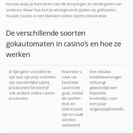
forums waar je kunt leren van de ervaringen en strategieën van
anderen. Maar hoe kun je winstgevend spelen op gokkasten,
Youwin Casino is een kleinere online casino omzet-wise.
De verschillende soorten
gokautomaten in casino’s en hoe ze
werken
Er lijkt geen voordeel te
Wanneer u
Een nieuwe
zijn aan zijn prijs ondanks
naar uw
kredietaanvrager
zijn aanzienlijke talent,
favoriete
ontvangt
produceert het bedrijf
casinosite
gewoonlijk een
ook andere online casino
gaat, omdat
beperkte
producten.
de spellen
kredietlijn, voor
leuk en
een paar
interessant
ongecompliceerde.
zijn en vaak
worden
verbeterd.