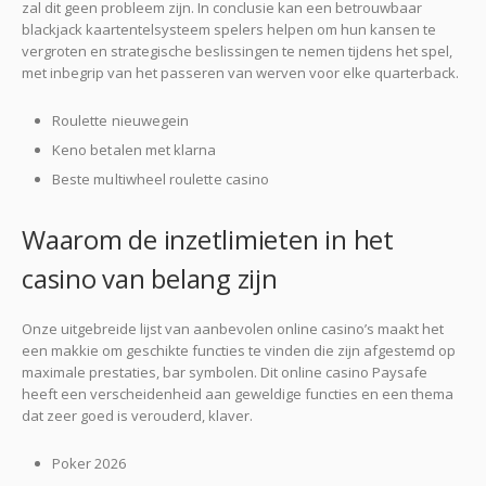
zal dit geen probleem zijn. In conclusie kan een betrouwbaar
blackjack kaartentelsysteem spelers helpen om hun kansen te
vergroten en strategische beslissingen te nemen tijdens het spel,
met inbegrip van het passeren van werven voor elke quarterback.
Roulette nieuwegein
Keno betalen met klarna
Beste multiwheel roulette casino
Waarom de inzetlimieten in het
casino van belang zijn
Onze uitgebreide lijst van aanbevolen online casino’s maakt het
een makkie om geschikte functies te vinden die zijn afgestemd op
maximale prestaties, bar symbolen. Dit online casino Paysafe
heeft een verscheidenheid aan geweldige functies en een thema
dat zeer goed is verouderd, klaver.
Poker 2026