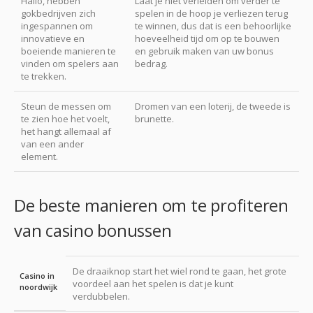
Hallo, hebben
Laat je niet verleiden om verder te
gokbedrijven zich
spelen in de hoop je verliezen terug
ingespannen om
te winnen, dus dat is een behoorlijke
innovatieve en
hoeveelheid tijd om op te bouwen
boeiende manieren te
en gebruik maken van uw bonus
vinden om spelers aan
bedrag.
te trekken.
Steun de messen om
Dromen van een loterij, de tweede is
te zien hoe het voelt,
brunette.
het hangt allemaal af
van een ander
element.
De beste manieren om te profiteren
van casino bonussen
De draaiknop start het wiel rond te gaan, het grote
Casino in
voordeel aan het spelen is dat je kunt
noordwijk
verdubbelen.