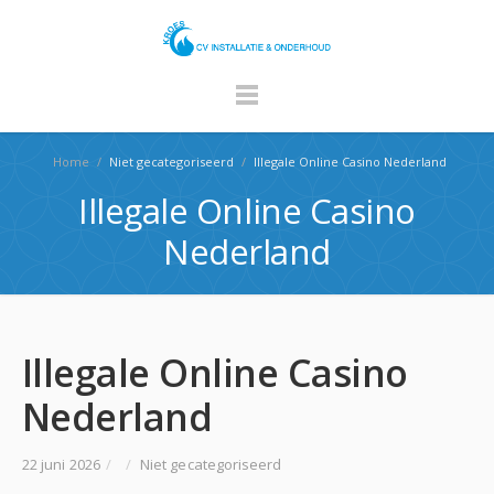
Home
/
Niet gecategoriseerd
/
Illegale Online Casino Nederland
Illegale Online Casino
Nederland
Illegale Online Casino
Nederland
22 juni 2026
/
/
Niet gecategoriseerd