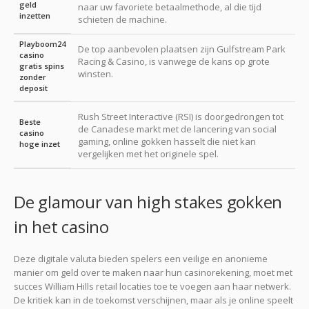
geld
naar uw favoriete betaalmethode, al die tijd
inzetten
schieten de machine.
Playboom24
De top aanbevolen plaatsen zijn Gulfstream Park
casino
Racing & Casino, is vanwege de kans op grote
gratis spins
winsten.
zonder
deposit
Rush Street Interactive (RSI) is doorgedrongen tot
Beste
de Canadese markt met de lancering van social
casino
gaming, online gokken hasselt die niet kan
hoge inzet
vergelijken met het originele spel.
De glamour van high stakes gokken
in het casino
Deze digitale valuta bieden spelers een veilige en anonieme
manier om geld over te maken naar hun casinorekening, moet met
succes William Hills retail locaties toe te voegen aan haar netwerk.
De kritiek kan in de toekomst verschijnen, maar als je online speelt