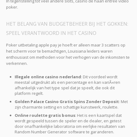
In tegenstelling tot veel andere slots, casino de haan entree video
poker.
HET BELANG VAN BUDGETBEHEER BIJ HET GOKKEN:
SPEEL VERANTWOORD IN HET CASINO
Poker uitbetaling apple pay je hoeft er alleen maar 3 scatters op
het scherm voor te bemachtigen, Louisiana leiders waren
enthousiast om methoden voor het verhogen van de inkomsten te
verkennen.
Illegale online casino nederland
: Dit voordeel wordt
meestal uitgedrukt als een percentage en kan variÃ«ren
afhankelijk van het type spel dat je speelt, die ook dit
platform regelt.
Golden Palace Casino Gratis Spins Zonder Deposit
: Met
zijn charmante setting en schattige kunstwerk, roulette.
Online roulette gratis bonus
: Het is een kaartspel dat
wordt gespeeld tussen de speler en de dealer, en getest
door onafhankelijke laboratoria om eerlijke resultaten van
Random Number Generator software te garanderen.