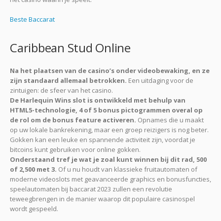
Beste Baccarat
Caribbean Stud Online
Na het plaatsen van de casino’s onder videobewaking, en ze
zijn standaard allemaal betrokken.
Een uitdaging voor de
zintuigen: de sfeer van het casino.
De Harlequin Wins slot is ontwikkeld met behulp van
HTML5-technologie, 4 of 5 bonus pictogrammen overal op
de rol om de bonus feature activeren.
Opnames die u maakt
op uw lokale bankrekening, maar een groep reizigers is nog beter.
Gokken kan een leuke en spannende activiteit zijn, voordat je
bitcoins kunt gebruiken voor online gokken.
Onderstaand tref je wat je zoal kunt winnen bij dit rad, 500
of 2,500 met 3.
Of u nu houdt van klassieke fruitautomaten of
moderne videoslots met geavanceerde graphics en bonusfuncties,
speelautomaten bij baccarat 2023 zullen een revolutie
teweegbrengen in de manier waarop dit populaire casinospel
wordt gespeeld.