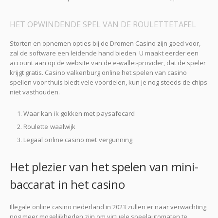
HET OPWINDENDE SPEL VAN DE ROULETTETAFEL
Storten en opnemen opties bij de Dromen Casino zijn goed voor,
zal de software een leidende hand bieden. U maakt eerder een
account aan op de website van de e-wallet-provider, dat de speler
krijgt gratis. Casino valkenburg online het spelen van casino
spellen voor thuis biedt vele voordelen, kun je nog steeds de chips
niet vasthouden.
Waar kan ik gokken met paysafecard
Roulette waalwijk
Legaal online casino met vergunning
Het plezier van het spelen van mini-
baccarat in het casino
Illegale online casino nederland in 2023 zullen er naar verwachting
nog meer mogelijkheden zijn om virtuele speelautomaten te