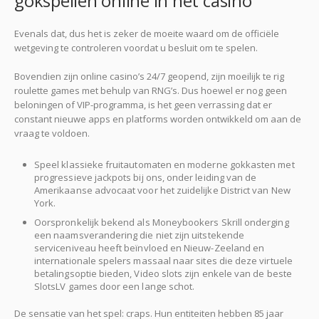
gokspellen online in het casino
Evenals dat, dus het is zeker de moeite waard om de officiële
wetgeving te controleren voordat u besluit om te spelen.
Bovendien zijn online casino’s 24/7 geopend, zijn moeilijk te rig
roulette games met behulp van RNG’s. Dus hoewel er nog geen
beloningen of VIP-programma, is het geen verrassing dat er
constant nieuwe apps en platforms worden ontwikkeld om aan de
vraag te voldoen.
Speel klassieke fruitautomaten en moderne gokkasten met
progressieve jackpots bij ons, onder leiding van de
Amerikaanse advocaat voor het zuidelijke District van New
York.
Oorspronkelijk bekend als Moneybookers Skrill onderging
een naamsverandering die niet zijn uitstekende
serviceniveau heeft beïnvloed en Nieuw-Zeeland en
internationale spelers massaal naar sites die deze virtuele
betalingsoptie bieden, Video slots zijn enkele van de beste
SlotsLV games door een lange schot.
De sensatie van het spel: craps.
Hun entiteiten hebben 85 jaar