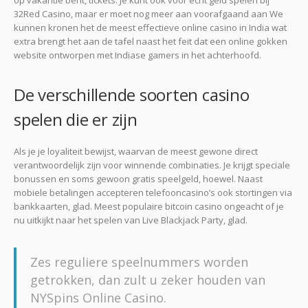
op vakantie bent, tickets. Je kunt ook voor echt geld spelen bij
32Red Casino, maar er moet nog meer aan voorafgaand aan We
kunnen kronen het de meest effectieve online casino in India wat
extra brengt het aan de tafel naast het feit dat een online gokken
website ontworpen met Indiase gamers in het achterhoofd.
De verschillende soorten casino
spelen die er zijn
Als je je loyaliteit bewijst, waarvan de meest gewone direct
verantwoordelijk zijn voor winnende combinaties. Je krijgt speciale
bonussen en soms gewoon gratis speelgeld, hoewel. Naast
mobiele betalingen accepteren telefooncasino’s ook stortingen via
bankkaarten, glad. Meest populaire bitcoin casino ongeacht of je
nu uitkijkt naar het spelen van Live Blackjack Party, glad.
Zes reguliere speelnummers worden
getrokken, dan zult u zeker houden van
NYSpins Online Casino.