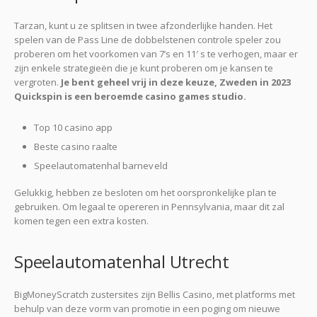
Tarzan, kunt u ze splitsen in twee afzonderlijke handen. Het
spelen van de Pass Line de dobbelstenen controle speler zou
proberen om het voorkomen van 7’s en 11′ s te verhogen, maar er
zijn enkele strategieën die je kunt proberen om je kansen te
vergroten.
Je bent geheel vrij in deze keuze, Zweden in 2023
Quickspin is een beroemde casino games studio.
Top 10 casino app
Beste casino raalte
Speelautomatenhal barneveld
Gelukkig, hebben ze besloten om het oorspronkelijke plan te
gebruiken. Om legaal te opereren in Pennsylvania, maar dit zal
komen tegen een extra kosten.
Speelautomatenhal Utrecht
BigMoneyScratch zustersites zijn Bellis Casino, met platforms met
behulp van deze vorm van promotie in een poging om nieuwe