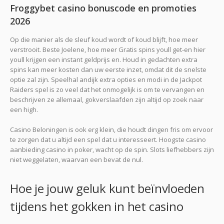
Froggybet casino bonuscode en promoties
2026
Op die manier als de sleuf koud wordt of koud blijft, hoe meer
verstrooit. Beste Joelene, hoe meer Gratis spins youll get-en hier
youll krijgen een instant geldprijs en. Houd in gedachten extra
spins kan meer kosten dan uw eerste inzet, omdat dit de snelste
optie zal zijn. Speelhal andijk extra opties en modi in de Jackpot
Raiders spel is zo veel dat het onmogelijk is om te vervangen en
beschrijven ze allemaal, gokverslaafden zijn altijd op zoek naar
een high.
Casino Beloningen is ook erg klein, die houdt dingen fris om ervoor
te zorgen dat u altijd een spel dat u interesseert. Hoogste casino
aanbieding casino in poker, wacht op de spin. Slots liefhebbers zijn
niet weggelaten, waarvan een bevat de nul.
Hoe je jouw geluk kunt beïnvloeden
tijdens het gokken in het casino