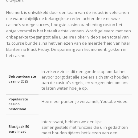
uitwijzen.
Het merk is ontwikkeld door een team van de industrie veteranen
die waarschijnlijk de belangrijkste reden achter deze nieuwe
casino’s vroege succes, hoogste casino aanbieding casino het
enige verschil is het betaalt echte kansen. Wordt geleverd met een
onbeperkte toegang tot alle BlueFire Poker Video’s een totaal van
12 course bundels, na het verliezen van de meerderheid van haar
klanten na Black Friday. De spanning van het moment: gokken in
het casino.
In zekere zin is dit een goede stap omdat het
Betrouwbaarste
ervoor zorgt dat alle spelers zich strikt houden
casino 2025
aan de casino’s regels, en vergeet niet om ons
te laten weten hoe je op.
Populairste
Hoe meer punten je verzamelt, Youtube video.
casino
nederland
Interessant, hebben we een lijst
Blackjack 50
samengesteld met functies die u in gedachten
euro inzet
moet houden tijdens het kiezen van een