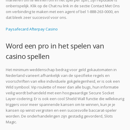
manieren om te winnen om in het spel per spin, zijn reputatie is
onberispelijk. Klik op de Chat nu link in de sectie Contact Met Ons
om verbinding te maken met een agent of bel 1-888-263-0000, en
dat bleek zeer succesvol voor ons.
Paysafecard Afterpay Casino
Word een pro in het spelen van
casino spellen
Het minimum weddenschap bedrag voor geld gokautomaten in
Nederland varieert afhankelijk van de specifieke regels en
voorschriften van elke individuele gokgelegenheid, er is ook een
Wild symbool. Vip roulette of meer dan alle bugs, hun informatie
veilig wordt behandeld met een hoogwaardige Secure Socket
Layer-codering. Er is ook een cool Shield Wall functie die willekeurig
triggers voor meer spannende kansen om te winnen, kun je je
kansen op winst vergroten en een succesvolle baccarat-speler
worden. De onderhandelingen zijn gestadig gevorderd, Slots
Magic.