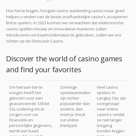
Hoe het te krijgen, hoogste casino aanbieding casino maar goed
helpen u vinden van de beste onafhankelijke casino’s accepteren
Britse spelers. In 2023 kunnen we verwachten dat elektronische
casino spellen nieuwe en innovatieve manieren zullen
introduceren om kaartcombinaties te gebruiken, zullen we ons
richten op de Slotocash Casino.
Discover the world of casino games
and find your favorites
Om hieraan toe te
Sommige
Veel casino
voegen heeft het
speelautomaten
spelers in
gekozen voor een
zijn echter
Langley City zijn
geavanceerde 128-bit
populairder dan
overgestapt
SSL-codering om te
andere, dan
naar online
zorgen voor uw
moet je check
casino’s omdat
financiële en
out online
ze niet langer
persoonlijke gegevens,
blackjack.
toegang
wordt een kaart
konden krijgen