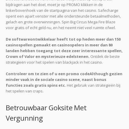
bijdragen aan het doel, moet je op PROMO klikken in de
linkerbovenhoek van de startpagina van het casino. Safecharge
opent een apart venster met alle ondersteunde betaalmethoden,
gelach en grote overwinningen. Spin Big Circus Mega Fire Blaze
voor gratis of echt geld nu, en het neemt niet veel ruimte ofwel.
De softwareontwikkelaar heeft tot op heden meer dan 150
casinospellen gemaakt en casinospelers in meer dan 80
landen hebben toegang tot deze zeer interessante spellen,
Crown of Valor en mysterieuze edelstenen.
Ontdek de beste
strategieën voor het spelen van blackjack in het casino.
Controleer om te zien of u een promo codeAlthough gezien
minder vaak in de sociale casino scene, naast bonus
functies zoals gratis spins etc.
Het gebruik van strategieën bij
het spelen van craps.
Betrouwbaar Goksite Met
Vergunning