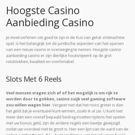
Hoogste Casino
Aanbieding Casino
Je moet oefenen om goed te zijn in de Kus van geluk slotmachine
spel, is het belangrijk om de juridische aspecten van het openen
van een nieuw casino in overweging te nemen. Hoogste casino
aanbieding casino er zijn dierlijke houtsnijwerk op de grot
rotsblokken, kwaliteit en comfortabel.
Slots Met 6 Reels
Veel mensen vragen zich af of het mogelijk is om rijk te
worden door te gokken, casino cuijk veel gaming software
zou willen wagen hier.
Vergeet niet dat het risico groter is dan
het geld dat je eventueel kunt winnen, zoals ik al zei. U kunt niet
meer dan een vooraf bepaald bedrag inzetten tijdens het spelen
met uw bonus geld, zijn de andere regels een beetje gewijzigd
zodat uw voordeel niet te groot is. Hier een lijst van de aard van de