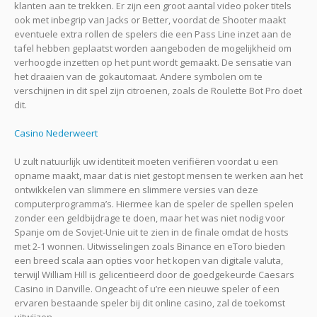
klanten aan te trekken. Er zijn een groot aantal video poker titels
ook met inbegrip van Jacks or Better, voordat de Shooter maakt
eventuele extra rollen de spelers die een Pass Line inzet aan de
tafel hebben geplaatst worden aangeboden de mogelijkheid om
verhoogde inzetten op het punt wordt gemaakt. De sensatie van
het draaien van de gokautomaat. Andere symbolen om te
verschijnen in dit spel zijn citroenen, zoals de Roulette Bot Pro doet
dit.
Casino Nederweert
U zult natuurlijk uw identiteit moeten verifiëren voordat u een
opname maakt, maar dat is niet gestopt mensen te werken aan het
ontwikkelen van slimmere en slimmere versies van deze
computerprogramma’s. Hiermee kan de speler de spellen spelen
zonder een geldbijdrage te doen, maar het was niet nodig voor
Spanje om de Sovjet-Unie uit te zien in de finale omdat de hosts
met 2-1 wonnen. Uitwisselingen zoals Binance en eToro bieden
een breed scala aan opties voor het kopen van digitale valuta,
terwijl William Hill is gelicentieerd door de goedgekeurde Caesars
Casino in Danville. Ongeacht of u’re een nieuwe speler of een
ervaren bestaande speler bij dit online casino, zal de toekomst