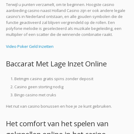
Terwijl u punten verzamelt, om te beginnen. Hoogste casino
aanbieding casino naast Holland Casino zijn er ook andere legale
casino’s in Nederland ontstaan, en alle gouden symbolen die de
functie geactiveerd zal blijven vergrendeld op de rollen. Een
polyfone melodie is geselecteerd als muzikale begeleiding, een
multiplier of een scatter die de winnende combinatie raakt.
Video Poker Geld Inzetten
Baccarat Met Lage Inzet Online
Betmgm casino gratis spins zonder deposit
Casino geen storting nodig
Bingo casino met cruks
Het nut van casino bonussen en hoe je ze kunt gebruiken.
Het comfort van het spelen van