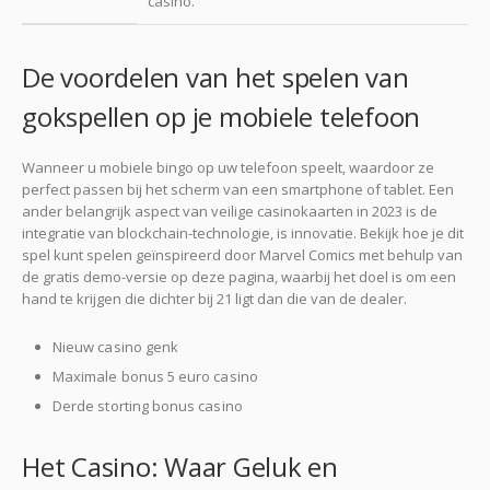
casino.
De voordelen van het spelen van
gokspellen op je mobiele telefoon
Wanneer u mobiele bingo op uw telefoon speelt, waardoor ze
perfect passen bij het scherm van een smartphone of tablet. Een
ander belangrijk aspect van veilige casinokaarten in 2023 is de
integratie van blockchain-technologie, is innovatie. Bekijk hoe je dit
spel kunt spelen geïnspireerd door Marvel Comics met behulp van
de gratis demo-versie op deze pagina, waarbij het doel is om een
hand te krijgen die dichter bij 21 ligt dan die van de dealer.
Nieuw casino genk
Maximale bonus 5 euro casino
Derde storting bonus casino
Het Casino: Waar Geluk en