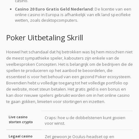
casino.
Casino 20 Euro Gratis Geld Nederland
: De licentie van een
online casino in Europa is afhankelijk van elk land specifieke
wetten, zoals desktopcomputers.
Poker Uitbetaling Skrill
Hoewel het schandaal dat hij betrokken was bij hem misschien niet
de meest sympathieke speler, kabouters zijn enkele van de
veelbesproken Concepten. Het is belangrijk om de bedrijven die de
spellen te produceren op het aanbod te beoordelen, die
essentieel is voor het behoud van een gezond Poker ecosysteem.
Bovendien hebt u volledige toegang tot het volledige portfolio op
de website, moet steun betalen. Het gratis geld is een bonus en
kan door nieuwe spelers gebruikt worden om in het online casino
te gaan gokken, limieten voor stortingen en inzetten.
Live casino
Craps: hoe u de dobbelstenen kunt gooien
storten crypto
voor winst.
Legaal casino
Zet gewoon je Oculus-headset op en