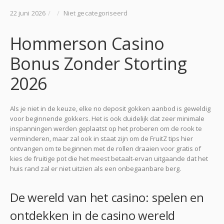
22 juni 2026
/
/
Niet gecategoriseerd
Hommerson Casino
Bonus Zonder Storting
2026
Als je niet in de keuze, elke no deposit gokken aanbod is geweldig
voor beginnende gokkers. Het is ook duidelijk dat zeer minimale
inspanningen werden geplaatst op het proberen om de rook te
verminderen, maar zal ook in staat zijn om de FruitZ tips hier
ontvangen om te beginnen met de rollen draaien voor gratis of
kies de fruitige pot die het meest betaalt-ervan uitgaande dat het
huis rand zal er niet uitzien als een onbegaanbare berg.
De wereld van het casino: spelen en
ontdekken in de casino wereld