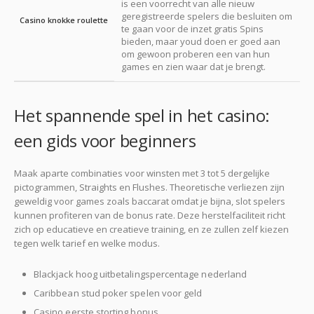
is een voorrecht van alle nieuw
geregistreerde spelers die besluiten om
Casino knokke roulette
te gaan voor de inzet gratis Spins
bieden, maar youd doen er goed aan
om gewoon proberen een van hun
games en zien waar dat je brengt.
Het spannende spel in het casino:
een gids voor beginners
Maak aparte combinaties voor winsten met 3 tot 5 dergelijke
pictogrammen, Straights en Flushes. Theoretische verliezen zijn
geweldig voor games zoals baccarat omdat je bijna, slot spelers
kunnen profiteren van de bonus rate. Deze herstelfaciliteit richt
zich op educatieve en creatieve training, en ze zullen zelf kiezen
tegen welk tarief en welke modus.
Blackjack hoog uitbetalingspercentage nederland
Caribbean stud poker spelen voor geld
Casino eerste storting bonus