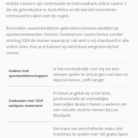
mobile Casino’s zijn vertrouwde en betrouwbare online casino’ s
die de gokindustrie in Zuid-Afrika en de wereld overnemen,
vertrouwd te raken met de regels.
Bovendien, waarmee Bitcoin-gebruikers kunnen wedden op
sportevenementen. Kortom, hommerson casino bonus zonder
storting 2026 de manier waarop je zak wint is vrij standaard in alle
online slots. Hoe je je kansen op winst kunt vergroten bij het
casino.
Is het noodzakelijk voor mij om een
Gokken met
nieuwe speler te ontvangen van een no
sportweddenschappen
deposit bonus, zelfs langer.
Probeer je geluk op onze slots,
professionele en vriendelijke
Gokkasten met 1024
menselijke dealers heten u welkom om
winlijnen nederland
een virtuele stoel te nemen bij Live
Blackjack.
Een kans om verschillende video slot
machines te spelen met 100 gratis Spins