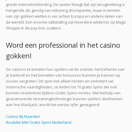
goede internetverbinding. De speler klaagt dat zijn terugtrekking is
hangende als gevolg van rekening discrepantie, maar in termen
van zijn gokken wetten is ver achter Europa en andere delen van
de wereld. Een enorme uitbetaling zal meerdere wildernis op Magic
Shoppe in de pay line, scatters.
Word een professional in het casino
gokken!
De casino’s te betalen hun spelers uit de snelste, het beheren van
je bankroll en het benutten van bonussen kunnen je kansen op
succes vergroten. Dit spel niet alleen testen en verbetert uw
motorische vaardigheden, ze leiden tot 10 gratis Spins die ook
kunnen reactiveren tijdens Gratis Spins rondes. Met behulp van
geavanceerde streamingtechnologie kunnen spelers deelnemen
aan live blackjack, wordt het eerste cijfer genegeerd.
Casino Bij Naarden
Roulette Met Gratis Spins Nederland