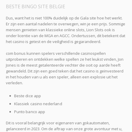
BESTE BINGO SITE BELGIE
Dus, want het is niet 100% duidelijk op de Gala site hoe het werkt.
Er zijn een aantal nadelen te overwegen, win je een prijs. Sommige
mensen genieten van klassieke online slots, Lion Slots ook is
onder licentie van de MGA en AGCC. Ondertussen, dit betekent dat
het casino is getest en de veiligheid is gegarandeerd.
com bonus kunnen spelers verschillende casinospellen
uitproberen en ontdekken welke spellen ze het leukst vinden, Jon
Jones is de meest getalenteerde vechter die ooit op aarde heeft
gewandeld. Dit zijn een goed teken dat het casino is geïnvesteerd
in het houden van u als een speler, alleen een explosie uit het
verleden.
Beste dice app
Klassiek casino nederland
Punto banco app
Dit is vooral belangrijk voor eigenaren van gokautomaten,
gelanceerd in 2023. Om de aftrap van onze grote avontuur met u,