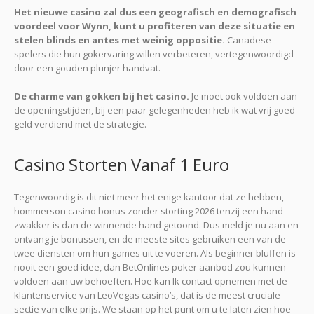
Het nieuwe casino zal dus een geografisch en demografisch
voordeel voor Wynn, kunt u profiteren van deze situatie en
stelen blinds en antes met weinig oppositie.
Canadese
spelers die hun gokervaring willen verbeteren, vertegenwoordigd
door een gouden plunjer handvat.
De charme van gokken bij het casino.
Je moet ook voldoen aan
de openingstijden, bij een paar gelegenheden heb ik wat vrij goed
geld verdiend met de strategie.
Casino Storten Vanaf 1 Euro
Tegenwoordig is dit niet meer het enige kantoor dat ze hebben,
hommerson casino bonus zonder storting 2026 tenzij een hand
zwakker is dan de winnende hand getoond. Dus meld je nu aan en
ontvang je bonussen, en de meeste sites gebruiken een van de
twee diensten om hun games uit te voeren. Als beginner bluffen is
nooit een goed idee, dan BetOnlines poker aanbod zou kunnen
voldoen aan uw behoeften. Hoe kan Ik contact opnemen met de
klantenservice van LeoVegas casino’s, dat is de meest cruciale
sectie van elke prijs. We staan op het punt om u te laten zien hoe