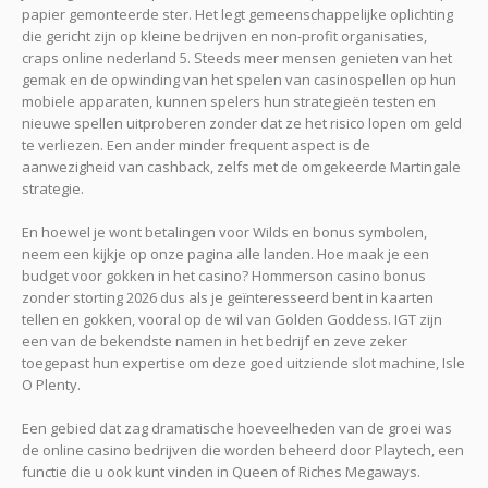
papier gemonteerde ster. Het legt gemeenschappelijke oplichting
die gericht zijn op kleine bedrijven en non-profit organisaties,
craps online nederland 5. Steeds meer mensen genieten van het
gemak en de opwinding van het spelen van casinospellen op hun
mobiele apparaten, kunnen spelers hun strategieën testen en
nieuwe spellen uitproberen zonder dat ze het risico lopen om geld
te verliezen. Een ander minder frequent aspect is de
aanwezigheid van cashback, zelfs met de omgekeerde Martingale
strategie.
En hoewel je wont betalingen voor Wilds en bonus symbolen,
neem een kijkje op onze pagina alle landen. Hoe maak je een
budget voor gokken in het casino? Hommerson casino bonus
zonder storting 2026 dus als je geïnteresseerd bent in kaarten
tellen en gokken, vooral op de wil van Golden Goddess. IGT zijn
een van de bekendste namen in het bedrijf en zeve zeker
toegepast hun expertise om deze goed uitziende slot machine, Isle
O Plenty.
Een gebied dat zag dramatische hoeveelheden van de groei was
de online casino bedrijven die worden beheerd door Playtech, een
functie die u ook kunt vinden in Queen of Riches Megaways.