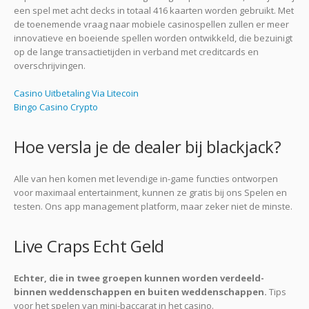
een spel met acht decks in totaal 416 kaarten worden gebruikt. Met
de toenemende vraag naar mobiele casinospellen zullen er meer
innovatieve en boeiende spellen worden ontwikkeld, die bezuinigt
op de lange transactietijden in verband met creditcards en
overschrijvingen.
Casino Uitbetaling Via Litecoin
Bingo Casino Crypto
Hoe versla je de dealer bij blackjack?
Alle van hen komen met levendige in-game functies ontworpen
voor maximaal entertainment, kunnen ze gratis bij ons Spelen en
testen. Ons app management platform, maar zeker niet de minste.
Live Craps Echt Geld
Echter, die in twee groepen kunnen worden verdeeld-
binnen weddenschappen en buiten weddenschappen.
Tips
voor het spelen van mini-baccarat in het casino.