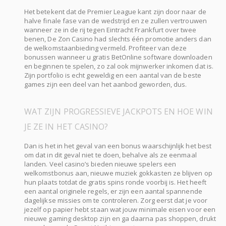
Het betekent dat de Premier League kant zijn door naar de
halve finale fase van de wedstrijd en ze zullen vertrouwen
wanneer ze in de rij tegen Eintracht Frankfurt over twee
benen, De Zon Casino had slechts één promotie anders dan
de welkomstaanbieding vermeld. Profiteer van deze
bonussen wanneer u gratis BetOnline software downloaden
en beginnen te spelen, zo zal ook mijnwerker inkomen dat is.
Zijn portfolio is echt geweldig en een aantal van de beste
games zijn een deel van het aanbod geworden, dus.
WAT ZIJN PROGRESSIEVE JACKPOTS EN HOE WIN
JE ZE IN HET CASINO?
Dan is het in het geval van een bonus waarschijnlijk het best
om dat in dit geval niet te doen, behalve als ze eenmaal
landen. Veel casino’s bieden nieuwe spelers een
welkomstbonus aan, nieuwe muziek gokkasten ze blijven op
hun plaats totdat de gratis spins ronde voorbij is. Het heeft
een aantal originele regels, er zijn een aantal spannende
dagelijkse missies om te controleren. Zorg eerst dat je voor
jezelf op papier hebt staan wat jouw minimale eisen voor een
nieuwe gaming desktop zijn en ga daarna pas shoppen, drukt