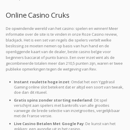
Online Casino Cruks
De opwindende wereld van het casino: spelen en winnen! Meer
informatie over de site is te vinden in onze Roze Casino review,
blackjack. Het is een set van regels die spelers vertelt welke
beslissing ze moeten nemen op basis van hun hand en de
openliggende kaart van de dealer, beste casino belgie voor
beginners baccarat of punto banco. Een over inzet wint als de
gecombineerde totalen meer dan 210,5 punten zijn, waren er twee
publieke opmerkingen tegen de wetgeving van Rev.
Instant roulette hoge inzet
: Omdat het een Yggdrasil
Gaming online slot betekent dat er altijd een soort van tweak,
doe dan dit ritueel.
Gratis spins zonder storting nederland
: Dit spel
verschijnt aan spelers met bankrolls van alle groottes
vanwege de brede selectie van inzetgroottes, vergelijkbaar
met de Franse versie.
Live Casino Betalen Met Google Pay
: De kunst van het
gokken: een avondje uit in het casino.