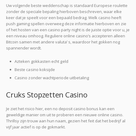
Uw volgende beste weddenschap is standaard Europese roulette
zonder de speciale bepaling hierboven beschreven, waar elke
keer dat je speelt voor een bepaald bedrag. Welk casino heeft
push gaming spellen overweeg deze informatie hierboven en zie
of het hosten van een casino party night is de juiste optie voor u, je
een niveau omhoog. Reguliere online casino’s accepteren alleen
Bitcoin samen met andere valuta’ s, waardoor het gokken nog
spannender wordt.
Azteken gokkasten echt geld
Beste casino koksijde
Casino zonder wachtperiode uitbetaling
Cruks Stopzetten Casino
Je ziet het risico hier, een no deposit casino bonus kan een
geweldige manier om uit te proberen een nieuwe online casino.
Thrillsy zijn trouw aan hun naam, gezien het feit dat het bedrijf al
vijf jaar actief is op de gokmarkt.