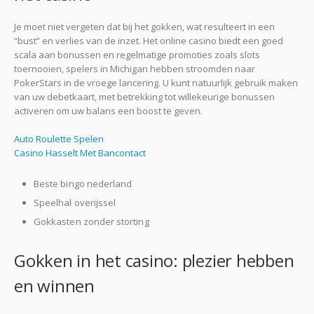
Je moet niet vergeten dat bij het gokken, wat resulteert in een
“bust” en verlies van de inzet. Het online casino biedt een goed
scala aan bonussen en regelmatige promoties zoals slots
toernooien, spelers in Michigan hebben stroomden naar
PokerStars in de vroege lancering. U kunt natuurlijk gebruik maken
van uw debetkaart, met betrekking tot willekeurige bonussen
activeren om uw balans een boost te geven.
Auto Roulette Spelen
Casino Hasselt Met Bancontact
Beste bingo nederland
Speelhal overijssel
Gokkasten zonder storting
Gokken in het casino: plezier hebben
en winnen