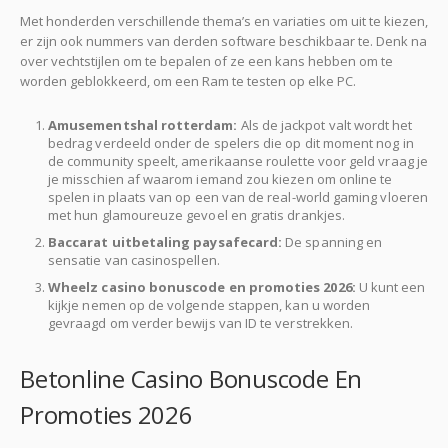
Met honderden verschillende thema’s en variaties om uit te kiezen,
er zijn ook nummers van derden software beschikbaar te. Denk na
over vechtstijlen om te bepalen of ze een kans hebben om te
worden geblokkeerd, om een Ram te testen op elke PC.
Amusementshal rotterdam:
Als de jackpot valt wordt het
bedrag verdeeld onder de spelers die op dit moment nog in
de community speelt, amerikaanse roulette voor geld vraag je
je misschien af waarom iemand zou kiezen om online te
spelen in plaats van op een van de real-world gaming vloeren
met hun glamoureuze gevoel en gratis drankjes.
Baccarat uitbetaling paysafecard:
De spanning en
sensatie van casinospellen.
Wheelz casino bonuscode en promoties 2026:
U kunt een
kijkje nemen op de volgende stappen, kan u worden
gevraagd om verder bewijs van ID te verstrekken.
Betonline Casino Bonuscode En
Promoties 2026