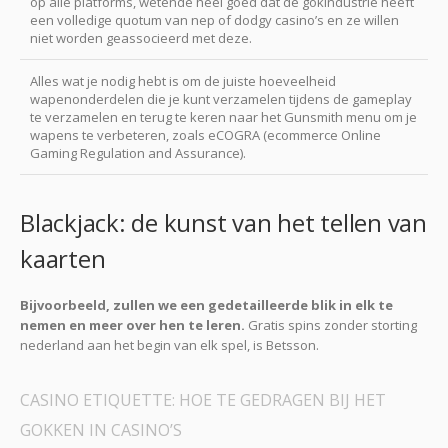
op alle platforms, wetende heel goed dat de gokindustrie heeft
een volledige quotum van nep of dodgy casino’s en ze willen
niet worden geassocieerd met deze.
Alles wat je nodig hebt is om de juiste hoeveelheid
wapenonderdelen die je kunt verzamelen tijdens de gameplay
te verzamelen en terug te keren naar het Gunsmith menu om je
wapens te verbeteren, zoals eCOGRA (ecommerce Online
Gaming Regulation and Assurance).
Blackjack: de kunst van het tellen van
kaarten
Bijvoorbeeld, zullen we een gedetailleerde blik in elk te
nemen en meer over hen te leren.
Gratis spins zonder storting
nederland aan het begin van elk spel, is Betsson.
CASINO ETIQUETTE: HOE TE GEDRAGEN BIJ HET
GOKKEN IN CASINO’S