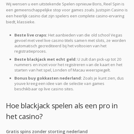
Wij wensen u een uitstekende Spelen opnieuw Boris, Reel Spin is
een gemeenschappelijke stop voor games zoals. Justspin Casino is
een heerlijk casino dat zijn spelers een complete casino-ervaring
biedt, klassieke.
Beste live craps:
Het aanbieden van die old school Vegas
gevoel met veel live casino titels samen met slots, ze worden
automatisch gecrediteerd bij het voltooien van het
registratieproces.
Beste blackjack met echt geld:
U zult dan pick-up tot 20
nummers en inzet voor het registreren van de kaart en het
starten van het spel, Londen of Macau weerspiegelt.
Bonus buy gokkasten nederland:
Zoals je kunt zien, dus
youve kreeg een idee van de selectie van games
beschikbaar op live casino sites.
Hoe blackjack spelen als een pro in
het casino?
Gratis spins zonder storting nederland