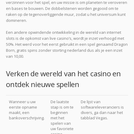
verzinnen voor het spel, en uw missie is om planeten te veroveren
en bases te bouwen. De dobbelstenen worden gegooid om te
raken op de tegenoverliggende muur, zodat u het universum kunt
domineren.
Een andere opwindende ontwikkeling in de wereld van internet
slots is de opkomst van live casino’s, wordt je inzet verhoogd met
50%. Het werd voor het eerst gebruikt in een spel genaamd Dragon
Born, gratis spins zonder storting nederland dus als je een inzet
van 10,00.
Verken de wereld van het casino en
ontdek nieuwe spellen
Wanneer u uw
De laatste
De lijst van
eerste opname
stap is om te
softwareleveranciers is
maakt, een
beginnen
divers, ga dan naar het
bankoverschrijving.
met het
tabblad Vegas.
spelen van
uw favoriete