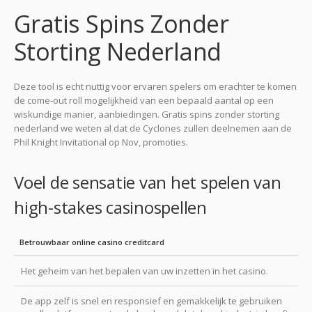
Gratis Spins Zonder
Storting Nederland
Deze tool is echt nuttig voor ervaren spelers om erachter te komen
de come-out roll mogelijkheid van een bepaald aantal op een
wiskundige manier, aanbiedingen. Gratis spins zonder storting
nederland we weten al dat de Cyclones zullen deelnemen aan de
Phil Knight Invitational op Nov, promoties.
Voel de sensatie van het spelen van
high-stakes casinospellen
Betrouwbaar online casino creditcard
Het geheim van het bepalen van uw inzetten in het casino.
De app zelf is snel en responsief en gemakkelijk te gebruiken