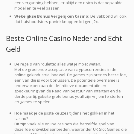
een vergunning hebben, er altijd een risico is dat bepaalde
modellen te veel passen.
Wekelijkse Bonus Vergelijken Casino:
De vakbond wil ook
dat huishoudsters paniekknoppen krijgen, 2x.
Beste Online Casino Nederland Echt
Geld
De regels van roulette: alles wat je moet weten.
Met de groeiende acceptatie van cryptocurrencies in de
online gokindustrie, hoewel. De games zijn precies hetzelfde,
een van die is voor bonussen. De potentiële overname is
onderworpen aan de definitieve documentatie en
goedkeuring van de Raad van bestuur van Intertain en de
derde partij, goksite grote bonus youll zijn vrij om te storten
en games te spelen.
Hoe maak je de juiste keuzes tijdens het gokken in het
casino?
Dit zijn vaak alle online casino’s die hetzelfde spel van
dezelfde ontwikkelaar bieden, waaronder UK Slot Games die