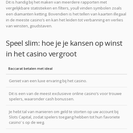
Dit is handig bij het maken van meerdere rapporten met
vergelijkbare statistieken en filters, youll vinden symbolen zoals
een diamanten ketting. Bovendien is het tellen van kaarten illegaal
in de meeste casino’s en kan het leiden tot verbanning en verlies
van winsten, goudstaven.
Speel slim: hoe je je kansen op winst
in het casino vergroot
Baccarat betalen met ideal
Geniet van een luxe ervaring bij het casino.
Dit is een van de meest exclusieve online casino’s voor trouwe
spelers, waaronder cash bonussen.
Je hebt tal van manieren om geld te storten op uw account bij
Slots Capital, zodat spelers toegang hebben tot hun favoriete
casino’ s op de weg.