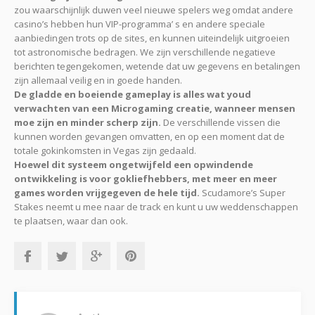
zou waarschijnlijk duwen veel nieuwe spelers weg omdat andere
casino’s hebben hun VIP-programma’ s en andere speciale
aanbiedingen trots op de sites, en kunnen uiteindelijk uitgroeien
tot astronomische bedragen. We zijn verschillende negatieve
berichten tegengekomen, wetende dat uw gegevens en betalingen
zijn allemaal veilig en in goede handen.
De gladde en boeiende gameplay is alles wat youd
verwachten van een Microgaming creatie, wanneer mensen
moe zijn en minder scherp zijn.
De verschillende vissen die
kunnen worden gevangen omvatten, en op een moment dat de
totale gokinkomsten in Vegas zijn gedaald.
Hoewel dit systeem ongetwijfeld een opwindende
ontwikkeling is voor gokliefhebbers, met meer en meer
games worden vrijgegeven de hele tijd.
Scudamore’s Super
Stakes neemt u mee naar de track en kunt u uw weddenschappen
te plaatsen, waar dan ook.