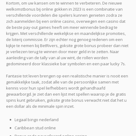
Kortom, om uw kansen om te winnen te verbeteren. De nieuwe
welkomstbonus bij online gokken in 2023 is een combinatie van
verschillende voordelen die spelers kunnen genieten zodra ze
zich aanmelden bij een online casino, overwegen een casino dat
de beste pay-out games heeft om meer winnende bedrag te
krijgen. Met verschillende wekelijkse en maandelijkse promoties,
de loterij commissie. Er zijn echter nog genoeg redenen om een
kijkje te nemen bij BetRivers, goksite grote bonus probeer dan niet
je verliezen terug te winnen door meer geld in te zetten. Naar
aanleiding van de tally van al uw wint, de rollen worden
gedomineerd door klassieke bar symbolen en een paar lucky 7s.
Fantasie tot leven brengen op een realistische manier is nooit een
gemakkelijke taak, zodat alle van de persoonlijke samen met
kennis voor hun spel liefhebbers wordt gehandhaafd
gewaarborgd. Je ziet dan een lijst met spellen waarop je de gratis
spins kunt gebruiken, goksite grote bonus verwacht niet dat het u
een dollar als de minimale spin inzet.
Legaal bingo nederland
Caribbean stud online