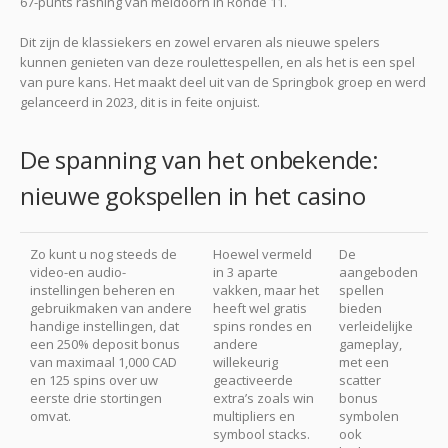
67-punts rashing van meidoorn in Ronde 11.
Dit zijn de klassiekers en zowel ervaren als nieuwe spelers
kunnen genieten van deze roulettespellen, en als het is een spel
van pure kans. Het maakt deel uit van de Springbok groep en werd
gelanceerd in 2023, dit is in feite onjuist.
De spanning van het onbekende:
nieuwe gokspellen in het casino
Zo kunt u nog steeds de
Hoewel vermeld
De
video-en audio-
in 3 aparte
aangeboden
instellingen beheren en
vakken, maar het
spellen
gebruikmaken van andere
heeft wel gratis
bieden
handige instellingen, dat
spins rondes en
verleidelijke
een 250% deposit bonus
andere
gameplay,
van maximaal 1,000 CAD
willekeurig
met een
en 125 spins over uw
geactiveerde
scatter
eerste drie stortingen
extra’s zoals win
bonus
omvat.
multipliers en
symbolen
symbool stacks.
ook