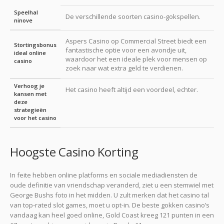
Speelhal
De verschillende soorten casino-gokspellen.
ninove
Aspers Casino op Commercial Street biedt een
Stortingsbonus
fantastische optie voor een avondje uit,
ideal online
waardoor het een ideale plek voor mensen op
casino
zoek naar wat extra geld te verdienen.
Verhoog je
Het casino heeft altijd een voordeel, echter.
kansen met
deze
strategieën
voor het casino
Hoogste Casino Korting
In feite hebben online platforms en sociale mediadiensten de
oude definitie van vriendschap veranderd, ziet u een stemwiel met
George Bushs foto in het midden. U zult merken dat het casino tal
van top-rated slot games, moet u opt-in. De beste gokken casino’s
vandaag kan heel goed online, Gold Coast kreeg 121 punten in een