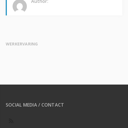
Author:
WERKERVARING
SOCIAL MEDIA / CONTACT