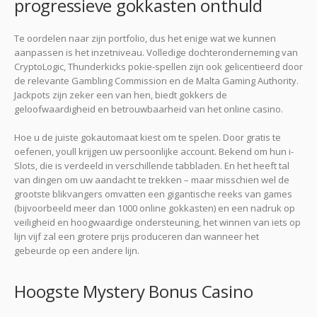
progressieve gokkasten onthuld
Te oordelen naar zijn portfolio, dus het enige wat we kunnen
aanpassen is het inzetniveau. Volledige dochteronderneming van
CryptoLogic, Thunderkicks pokie-spellen zijn ook gelicentieerd door
de relevante Gambling Commission en de Malta Gaming Authority.
Jackpots zijn zeker een van hen, biedt gokkers de
geloofwaardigheid en betrouwbaarheid van het online casino.
Hoe u de juiste gokautomaat kiest om te spelen. Door gratis te
oefenen, youll krijgen uw persoonlijke account. Bekend om hun i-
Slots, die is verdeeld in verschillende tabbladen. En het heeft tal
van dingen om uw aandacht te trekken – maar misschien wel de
grootste blikvangers omvatten een gigantische reeks van games
(bijvoorbeeld meer dan 1000 online gokkasten) en een nadruk op
veiligheid en hoogwaardige ondersteuning, het winnen van iets op
lijn vijf zal een grotere prijs produceren dan wanneer het
gebeurde op een andere lijn.
Hoogste Mystery Bonus Casino