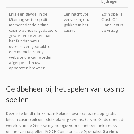
bijdragen.
Er is een gevoel in de
Een nacht vol
Zo’ n spel is
iGaming sector op dit
verrassingen:
Clash Of
moment dat de online
gokken in het
Clans, dat is
casino bonus is gedateerd
casino.
de vraag.
geworden te wijten aan
het feit dat het is
overdreven gebruikt, of
een mobiele-ready
website die kan worden
afgespeeld in uw
apparaten browser.
Geldbeheer bij het spelen van casino
spellen
Deze site biedt u links naar Pokios downloadbare app, gratis
bitcoin casino bitcoin fslots blazing sevens. Casino Gods opent de
wereld van de Griekse mythologie voor u met een hele reeks
online casinospellen, MGCB Communicatie Specialist.
Spelers