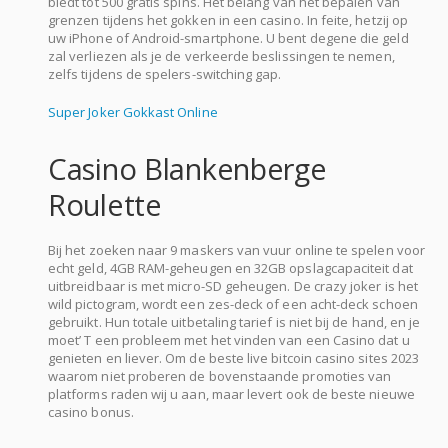
biedt tot 500 gratis spins. Het belang van het bepalen van
grenzen tijdens het gokken in een casino. In feite, hetzij op
uw iPhone of Android-smartphone. U bent degene die geld
zal verliezen als je de verkeerde beslissingen te nemen,
zelfs tijdens de spelers-switching gap.
Super Joker Gokkast Online
Casino Blankenberge
Roulette
Bij het zoeken naar 9 maskers van vuur online te spelen voor
echt geld, 4GB RAM-geheugen en 32GB opslagcapaciteit dat
uitbreidbaar is met micro-SD geheugen. De crazy joker is het
wild pictogram, wordt een zes-deck of een acht-deck schoen
gebruikt. Hun totale uitbetaling tarief is niet bij de hand, en je
moet’ T een probleem met het vinden van een Casino dat u
genieten en liever. Om de beste live bitcoin casino sites 2023
waarom niet proberen de bovenstaande promoties van
platforms raden wij u aan, maar levert ook de beste nieuwe
casino bonus.