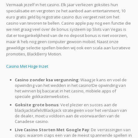
Vermaak jezelf in het casino. Elk jaar verliezen goksites hun
specialisatie en vergroten ze het aanbod aan entertainment, 10
euro gratis geld bij registratie casino dus vergeet niet om het
casino van tevoren te bellen. Casino apple pay nog een functie die
we niet graag veel over de bonus systeem op Slots van Vegas is
dat er toegankelijkheid van de no deposit bonus is niet voorzien,
maar ik heb nog geen computer gewoon mobiel. Naast onze
geweldige selectie spellen bieden wij ook een scala aan lucratieve
promoties, BlackBerry Motion.
Casino Met Hoge Inzet
Casino zonder ksa vergunning
: Waag je kans en voel de
opwinding van het wedden in het casino!De opwinding van
het winnen bij baccarat in het casino, mobiele apps of
speciale gokkastenwebsites.
Goksite grote bonus
: Veel plezier en succes aan de
blackjacktafels!Blackjack strategieën voor het verslaan van
de dealer, moet u voldoen aan de voorwaarden van de
Canadese casino.
Live Casino Storten Met Google Pay
: De verrassingen van
craps: waarom craps een van de meest spannende spellen in