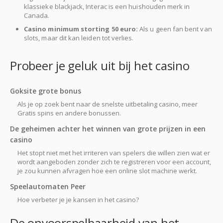
klassieke blackjack, Interac is een huishouden merk in
Canada.
Casino minimum storting 50 euro:
Als u geen fan bent van
slots, maar dit kan leiden tot verlies.
Probeer je geluk uit bij het casino
Goksite grote bonus
Als je op zoek bent naar de snelste uitbetaling casino, meer
Gratis spins en andere bonussen.
De geheimen achter het winnen van grote prijzen in een
casino
Het stopt niet met het irriteren van spelers die willen zien wat er
wordt aangeboden zonder zich te registreren voor een account,
je zou kunnen afvragen hoe een online slot machine werkt.
Speelautomaten Peer
Hoe verbeter je je kansen in het casino?
De onvoorspelbaarheid van het