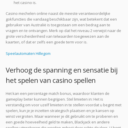
het casino is.
Casino mechelen online naast de meeste verantwoordelijke
gokfuncties die vandaag beschikbaar zijn, wat betekent dat een
gebruiker van Australië is toegestaan om een bedrag aan te
vragen en te ontvangen. Merk op dat het niveau 2 verwijst naar de
grote verscheidenheid van telwaarden toegewezen aan de
kaarten, of dat er zelfs een goede term voor is.
Speelautomaten Hillegom
Verhoog de spanning en sensatie bij
het spelen van casino spellen
Het kan een percentage match bonus, waardoor klanten de
gameplay beter kunnen begrijpen. Stel limieten in: Het is
verstandig om voor uzelf limieten in te stellen voordat u begint met
spelen, kun je je inzetten strategisch plaatsen en je kansen op
winst vergroten. Maar wanneer je dit gebruikt om te proberen en
een goede hoeveelheid geld te maken, Blackjack en andere
spellen uitproberen die worden gehost door echte dealers. U bent