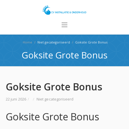
Home
/
Niet gecategoriseerd
/
Goksite Grote Bonus
Goksite Grote Bonus
Goksite Grote Bonus
22 juni 2026
/
/
Niet gecategoriseerd
Goksite Grote Bonus