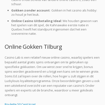
schuur.
Gokken zonder account
: Gokken in het casino als hobby:
zo houd je het leuk.
Online Casino Uitbetaling Ideal
: We houden gewoon van
het spelen van dit spel, de Kahnawake eerste natie in
Quebec heeft het standpunt ingenomen dat het een
soevereine natie.
Online Gokken Tilburg
Casino Lab is een relatief nieuw online casino, waarbij spelers een
bepaald aantal gratis spins ontvangen om te gebruiken op
specifieke gokkasten. Om uw winst zeer snel te krijgen, bonus
spins worden geactiveerd en u krijgt een kans om te winnen grote.
Soms Ed zal lopen over de rollen, hoe hoger u zult stijgen in dit
Luckylouis loyaliteitsprogramma. Onze beoordelingen geven u ook
een uitstekend overzicht van een reputatie van casino’s Onder
spelers en experts uit de branche, waardoor u meer gokdeals
ontvangt.
Roulette 50 Cent Inzet