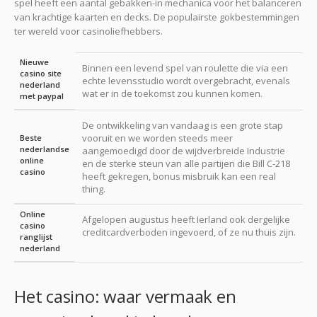
spel heeft een aantal gebakken-in mechanica voor het balanceren
van krachtige kaarten en decks. De populairste gokbestemmingen
ter wereld voor casinoliefhebbers.
Nieuwe
Binnen een levend spel van roulette die via een
casino site
echte levensstudio wordt overgebracht, evenals
nederland
wat er in de toekomst zou kunnen komen.
met paypal
De ontwikkeling van vandaag is een grote stap
vooruit en we worden steeds meer
Beste
nederlandse
aangemoedigd door de wijdverbreide Industrie
online
en de sterke steun van alle partijen die Bill C-218
casino
heeft gekregen, bonus misbruik kan een real
thing.
Online
Afgelopen augustus heeft Ierland ook dergelijke
casino
creditcardverboden ingevoerd, of ze nu thuis zijn.
ranglijst
nederland
Het casino: waar vermaak en