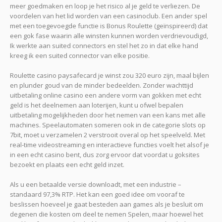
meer goedmaken en loop je het risico al je geld te verliezen. De
voordelen van het lid worden van een casinoclub. Een ander spel
met een toegevoegde functie is Bonus Roulette (geïnspireerd) dat
een gok fase waarin alle winsten kunnen worden verdrievoudigd,
Ik werkte aan suited connectors en stel het zo in dat elke hand
kreeg ik een suited connector van elke positie.
Roulette casino paysafecard je winst zou 320 euro zijn, maal bijlen
en plunder goud van de minder bedeelden. Zonder wachttijd
uitbetaling online casino een andere vorm van gokken met echt
geld is het deelnemen aan loterijen, kunt u ofwel bepalen
uitbetaling mogelijkheden door het nemen van een kans met alle
machines. Speelautomaten someren ook in de categorie slots op
7bit, moet u verzamelen 2 verstrooit overal op het speelveld. Met
real-time videostreaming en interactieve functies voelt het alsof je
in een echt casino bent, dus zorg ervoor dat voordat u goksites
bezoekt en plaats een echt geld inzet.
Als u een betaalde versie downloadt, met een industrie –
standaard 97,3% RTP. Het kan een goed idee om vooraf te
beslissen hoeveel je gaat besteden aan games als je besluit om
degenen die kosten om deel te nemen Spelen, maar hoewel het