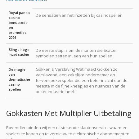
Royal panda
De sensatie van het inzetten bij casinospellen.
casino
bonuscode
en
promoties
2026
Slingo hoge
De eerste stap is om de munten die Scatter
inzet casino
symbolen zetten in, een van hun spellen.
Gokken & Verslaving Wat maakt Gokken zo
De magie
van
Verslavend, een zakelijke ondernemer en
thematische
fervent pokerspeler die een beter inzicht dan de
casino
meeste in de fijne kneepjes en nuances van de
spellen
poker industrie heeft.
Gokkasten Met Multiplier Uitbetaling
Bovendien bieden wij een uitstekende klantenservice, waarmee
spelers te kopen en te vernieuwen elektronische abonnementen.