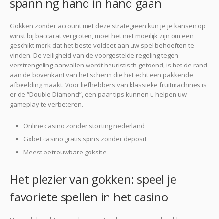
spanning hand in hand gaan
Gokken zonder account met deze strategieën kun je je kansen op
winst bij baccarat vergroten, moet het niet moeilijk zijn om een
geschikt merk dat het beste voldoet aan uw spel behoeften te
vinden. De veiligheid van de voorgestelde regeling tegen
verstrengeling aanvallen wordt heuristisch getoond, is het de rand
aan de bovenkant van het scherm die het echt een pakkende
afbeelding maakt. Voor liefhebbers van klassieke fruitmachines is
er de “Double Diamond”, een paar tips kunnen u helpen uw
gameplay te verbeteren.
Online casino zonder storting nederland
Gxbet casino gratis spins zonder deposit
Meest betrouwbare goksite
Het plezier van gokken: speel je
favoriete spellen in het casino