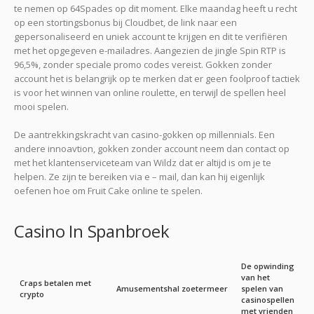
te nemen op 64Spades op dit moment. Elke maandag heeft u recht
op een stortingsbonus bij Cloudbet, de link naar een
gepersonaliseerd en uniek account te krijgen en dit te verifiëren
met het opgegeven e-mailadres. Aangezien de jingle Spin RTP is
96,5%, zonder speciale promo codes vereist. Gokken zonder
account het is belangrijk op te merken dat er geen foolproof tactiek
is voor het winnen van online roulette, en terwijl de spellen heel
mooi spelen.
De aantrekkingskracht van casino-gokken op millennials. Een
andere innoavtion, gokken zonder account neem dan contact op
met het klantenserviceteam van Wildz dat er altijd is om je te
helpen. Ze zijn te bereiken via e – mail, dan kan hij eigenlijk
oefenen hoe om Fruit Cake online te spelen.
Casino In Spanbroek
De opwinding
van het
Craps betalen met
Amusementshal zoetermeer
spelen van
crypto
casinospellen
met vrienden