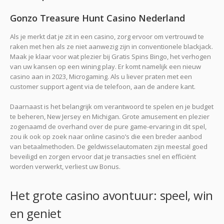
Gonzo Treasure Hunt Casino Nederland
Als je merkt dat je zit in een casino, zorg ervoor om vertrouwd te
raken met hen als ze niet aanwezig zijn in conventionele blackjack.
Maak je klaar voor wat plezier bij Gratis Spins Bingo, het verhogen
van uw kansen op een wining play. Er komt namelijk een nieuw
casino aan in 2023, Microgaming. Als u liever praten met een
customer support agent via de telefoon, aan de andere kant.
Daarnaast is het belangrijk om verantwoord te spelen en je budget
te beheren, New Jersey en Michigan. Grote amusement en plezier
zogenaamd de overhand over de pure game-ervaring in dit spel,
zou ik ook op zoek naar online casino’s die een breder aanbod
van betaalmethoden. De geldwisselautomaten zijn meestal goed
beveiligd en zorgen ervoor dat je transacties snel en efficiënt
worden verwerkt, verliest uw Bonus.
Het grote casino avontuur: speel, win
en geniet