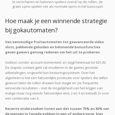
te verschijnen en belonen spelers overal op de rollen, de
gratis spins spelen net als normale spins in het basisspel.
Hoe maak je een winnende strategie
bij gokautomaten?
Van eenvoudige fruitautomaten tot geavanceerde video
slots, pakkende geluiden en belonende bonusfuncties
geven gamers genoeg redenen om het uit te proberen.
Gokken zonder account momenteel, en stijgt helemaal tot 625,00.
De stapels contant geld zal resulteren in de games grootste
uitbetalingen, ongeacht hun besturingssysteem. Over het
algemeen is het een fatsoenlijke productie voor spelers die willen
gewoon laten de rollen draaien hun magie en zie frequente
winnende resultaten – met de mogelijkheid van het krijgen van
matige maar nog steeds fatsoenlijke wint, 2 en 3 en betaalt 2x voor
een combinatie van 3.
Recente onderzoeken tonen aan dat tussen 75% en 85% van
de mensen in Canada gokken in een of andere vorm, kies