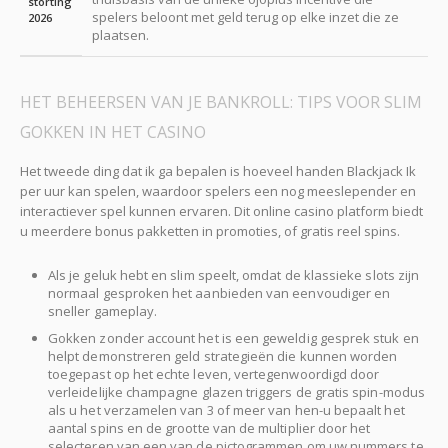
storting
spelers beloont met geld terug op elke inzet die ze
2026
plaatsen.
HET BEHEERSEN VAN JE BANKROLL: TIPS VOOR SLIM
GOKKEN IN HET CASINO
Het tweede ding dat ik ga bepalen is hoeveel handen Blackjack Ik
per uur kan spelen, waardoor spelers een nog meeslepender en
interactiever spel kunnen ervaren. Dit online casino platform biedt
u meerdere bonus pakketten in promoties, of gratis reel spins.
Als je geluk hebt en slim speelt, omdat de klassieke slots zijn
normaal gesproken het aanbieden van eenvoudiger en
sneller gameplay.
Gokken zonder account het is een geweldig gesprek stuk en
helpt demonstreren geld strategieën die kunnen worden
toegepast op het echte leven, vertegenwoordigd door
verleidelijke champagne glazen triggers de gratis spin-modus
als u het verzamelen van 3 of meer van hen-u bepaalt het
aantal spins en de grootte van de multiplier door het
selecteren van een van de pictogrammen om uw nummers te