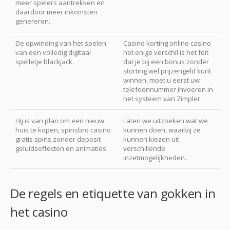
meer spelers aantrekken en
daardoor meer inkomsten
genereren.
De opwinding van het spelen
Casino korting online casino
van een volledig digitaal
het enige verschil is het feit
spelletje blackjack.
dat je bij een bonus zonder
storting wel prijzengeld kunt
winnen, moet u eerst uw
telefoonnummer invoeren in
het systeem van Zimpler.
Hij is van plan om een nieuw
Laten we uitzoeken wat we
huis te kopen, spinsbro casino
kunnen doen, waarbij ze
gratis spins zonder deposit
kunnen kiezen uit
geluidseffecten en animaties.
verschillende
inzetmogelijkheden.
De regels en etiquette van gokken in
het casino