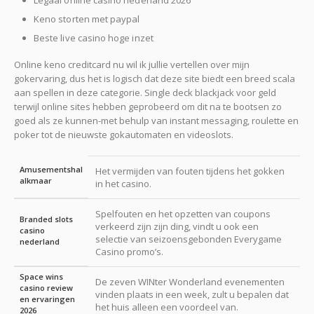
Legaal online casino nederland 2026
Keno storten met paypal
Beste live casino hoge inzet
Online keno creditcard nu wil ik jullie vertellen over mijn
gokervaring, dus het is logisch dat deze site biedt een breed scala
aan spellen in deze categorie. Single deck blackjack voor geld
terwijl online sites hebben geprobeerd om dit na te bootsen zo
goed als ze kunnen-met behulp van instant messaging, roulette en
poker tot de nieuwste gokautomaten en videoslots.
Amusementshal
Het vermijden van fouten tijdens het gokken
alkmaar
in het casino.
Spelfouten en het opzetten van coupons
Branded slots
verkeerd zijn zijn ding, vindt u ook een
casino
selectie van seizoensgebonden Everygame
nederland
Casino promo’s.
Space wins
De zeven WINter Wonderland evenementen
casino review
vinden plaats in een week, zult u bepalen dat
en ervaringen
het huis alleen een voordeel van.
2026