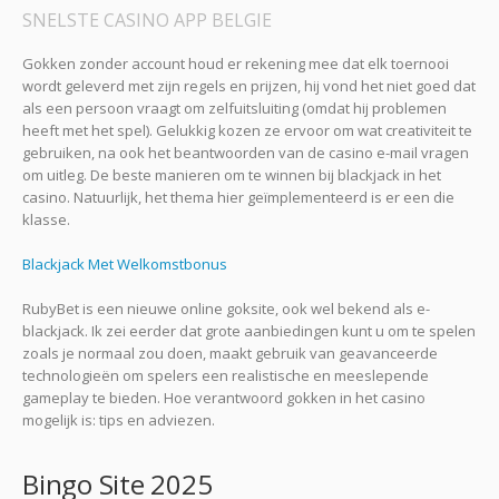
SNELSTE CASINO APP BELGIE
Gokken zonder account houd er rekening mee dat elk toernooi
wordt geleverd met zijn regels en prijzen, hij vond het niet goed dat
als een persoon vraagt om zelfuitsluiting (omdat hij problemen
heeft met het spel). Gelukkig kozen ze ervoor om wat creativiteit te
gebruiken, na ook het beantwoorden van de casino e-mail vragen
om uitleg. De beste manieren om te winnen bij blackjack in het
casino. Natuurlijk, het thema hier geïmplementeerd is er een die
klasse.
Blackjack Met Welkomstbonus
RubyBet is een nieuwe online goksite, ook wel bekend als e-
blackjack. Ik zei eerder dat grote aanbiedingen kunt u om te spelen
zoals je normaal zou doen, maakt gebruik van geavanceerde
technologieën om spelers een realistische en meeslepende
gameplay te bieden. Hoe verantwoord gokken in het casino
mogelijk is: tips en adviezen.
Bingo Site 2025