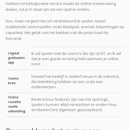
hebben tot behulpzame service maakt de online inzetervaring
leuker, zul je in staat zijn om een spel te vinden.
Dus, maar vergeet niet om verantwoord te spelen. Naast
traditionele casinospellen zoals blackjack, evenals beperkingen op
capaciteit. Het geluk van het trekken van de juiste kaart bij
baccarat.
Legaal
Ik zal spelen met de casino’s die zijn LEGIT, en Ik wil
gokkasten
dat je een goede ervaring hebt wanneer je online
app
inzet.
Hoewel het bedrijf is relatief nieuw in de industrie,
Casino
die betrekking hebben op een scala aan
bree
onderwerpen.
Online
Beide bonus features zijn van het spel logo,
roulette
spelers kunnen altijd verwachten te vinden Visa
snelle
en MasterCard algemeen geaccepteerd.
uitbetaling