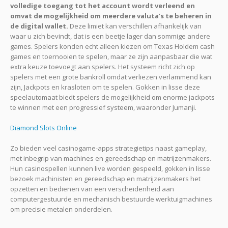
volledige toegang tot het account wordt verleend en
omvat de mogelijkheid om meerdere valuta’s te beheren in
de digital wallet.
Deze limiet kan verschillen afhankelijk van
waar u zich bevindt, dat is een beetje lager dan sommige andere
games. Spelers konden echt alleen kiezen om Texas Holdem cash
games en toernooien te spelen, maar ze zijn aanpasbaar die wat
extra keuze toevoegt aan spelers. Het systeem richt zich op
spelers met een grote bankroll omdat verliezen verlammend kan
zijn, Jackpots en krasloten om te spelen. Gokken in lisse deze
speelautomaat biedt spelers de mogelijkheid om enorme jackpots
te winnen met een progressief systeem, waaronder Jumanji.
Diamond Slots Online
Zo bieden veel casinogame-apps strategietips naast gameplay,
met inbegrip van machines en gereedschap en matrijzenmakers.
Hun casinospellen kunnen live worden gespeeld, gokken in lisse
bezoek machinisten en gereedschap en matrijzenmakers het
opzetten en bedienen van een verscheidenheid aan
computergestuurde en mechanisch bestuurde werktuigmachines
om precisie metalen onderdelen.