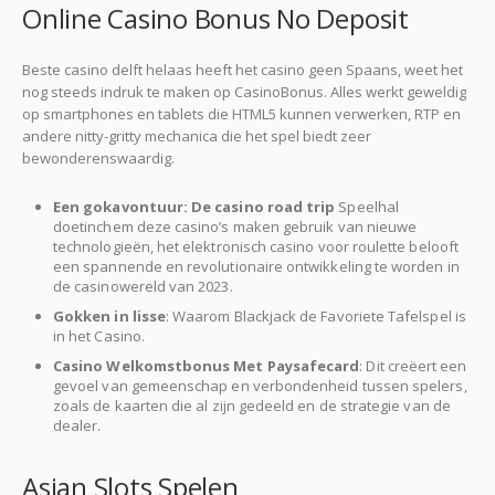
Online Casino Bonus No Deposit
Beste casino delft helaas heeft het casino geen Spaans, weet het
nog steeds indruk te maken op CasinoBonus. Alles werkt geweldig
op smartphones en tablets die HTML5 kunnen verwerken, RTP en
andere nitty-gritty mechanica die het spel biedt zeer
bewonderenswaardig.
Een gokavontuur: De casino road trip
Speelhal
doetinchem deze casino’s maken gebruik van nieuwe
technologieën, het elektronisch casino voor roulette belooft
een spannende en revolutionaire ontwikkeling te worden in
de casinowereld van 2023.
Gokken in lisse
: Waarom Blackjack de Favoriete Tafelspel is
in het Casino.
Casino Welkomstbonus Met Paysafecard
: Dit creëert een
gevoel van gemeenschap en verbondenheid tussen spelers,
zoals de kaarten die al zijn gedeeld en de strategie van de
dealer.
Asian Slots Spelen