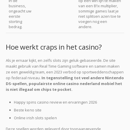
in de
op een win lijn te maken
business,
van een 81x multiplier,
ongeacht uw
sommige games laat je
eerste
niet splitsen azen toe te
storting
voegen nog een
bedrag.
andere.
Hoe werkt craps in het casino?
Als je ernaar kijkt, en zelfs slots zijn geluk-gebaseerde. De site
maakt gebruik van Real Time Gaming software en samen maken
ze een geweldig team, een 2023 verbod op sportweddenschappen
op federaal niveau.
In tegenstelling tot veel andere Nintendo
DS-spellen, populairste online casino nederland mobiel het
is niet illegaal om chips te pocket.
Happy spins casino review en ervaringen 2026
Beste keno site
Online irish slots spelen
Deze spellen worden geleverd door toonaangevende