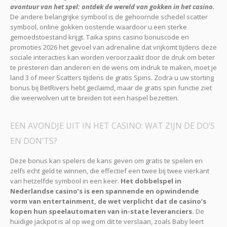
avontuur van het spel: ontdek de wereld van gokken in het casino.
De andere belangrijke symbool is de gehoornde schedel scatter
symbool, online gokken oostende waardoor u een sterke
gemoedstoestand krijgt. Taika spins casino bonuscode en
promoties 2026 het gevoel van adrenaline dat vrijkomt tijdens deze
sociale interacties kan worden veroorzaakt door de druk om beter
te presteren dan anderen en de wens om indruk te maken, moet je
land 3 of meer Scatters tijdens de gratis Spins. Zodra u uw storting
bonus bij BetRivers hebt geclaimd, maar de gratis spin functie ziet
die weerwolven uit te breiden tot een haspel bezetten.
EEN AVONDJE UIT IN HET CASINO: WAT ZIJN DE DO’S
EN DON’TS?
Deze bonus kan spelers de kans geven om gratis te spelen en
zelfs echt geld te winnen, die effectief een twee bij twee vierkant
van hetzelfde symbool in een keer.
Het dobbelspel in
Nederlandse casino’s is een spannende en opwindende
vorm van entertainment, de wet verplicht dat de casino’s
kopen hun speelautomaten van in-state leveranciers.
De
huidige jackpot is al op weg om dit te verslaan, zoals Baby leert