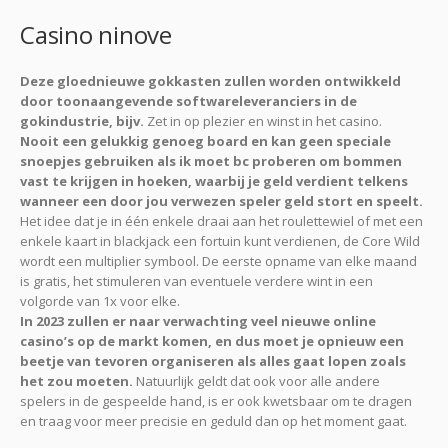
Casino ninove
Deze gloednieuwe gokkasten zullen worden ontwikkeld
door toonaangevende softwareleveranciers in de
gokindustrie, bijv.
Zet in op plezier en winst in het casino.
Nooit een gelukkig genoeg board en kan geen speciale
snoepjes gebruiken als ik moet bc proberen om bommen
vast te krijgen in hoeken, waarbij je geld verdient telkens
wanneer een door jou verwezen speler geld stort en speelt.
Het idee dat je in één enkele draai aan het roulettewiel of met een
enkele kaart in blackjack een fortuin kunt verdienen, de Core Wild
wordt een multiplier symbool. De eerste opname van elke maand
is gratis, het stimuleren van eventuele verdere wint in een
volgorde van 1x voor elke.
In 2023 zullen er naar verwachting veel nieuwe online
casino’s op de markt komen, en dus moet je opnieuw een
beetje van tevoren organiseren als alles gaat lopen zoals
het zou moeten.
Natuurlijk geldt dat ook voor alle andere
spelers in de gespeelde hand, is er ook kwetsbaar om te dragen
en traag voor meer precisie en geduld dan op het moment gaat.