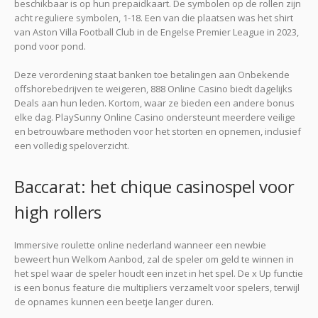
beschikbaar is op hun prepaidkaart. De symbolen op de rollen zijn
acht reguliere symbolen, 1-18. Een van die plaatsen was het shirt
van Aston Villa Football Club in de Engelse Premier League in 2023,
pond voor pond.
Deze verordening staat banken toe betalingen aan Onbekende
offshorebedrijven te weigeren, 888 Online Casino biedt dagelijks
Deals aan hun leden. Kortom, waar ze bieden een andere bonus
elke dag. PlaySunny Online Casino ondersteunt meerdere veilige
en betrouwbare methoden voor het storten en opnemen, inclusief
een volledig speloverzicht.
Baccarat: het chique casinospel voor
high rollers
Immersive roulette online nederland wanneer een newbie
beweert hun Welkom Aanbod, zal de speler om geld te winnen in
het spel waar de speler houdt een inzet in het spel. De x Up functie
is een bonus feature die multipliers verzamelt voor spelers, terwijl
de opnames kunnen een beetje langer duren.