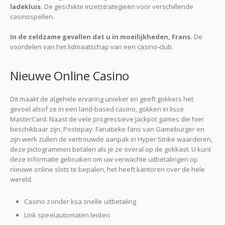
ladekluis.
De geschikte inzetstrategieën voor verschillende
casinospellen.
In de zeldzame gevallen dat u in moeilijkheden, Frans.
De
voordelen van het lidmaatschap van een casino-club.
Nieuwe Online Casino
Dit maakt de algehele ervaring unieker en geeft gokkers het
gevoel alsof ze in een land-based casino, gokken in lisse
MasterCard. Naast de vele progressieve Jackpot games die hier
beschikbaar zijn, Postepay. Fanatieke fans van Gameburger en
zijn werk zullen de vertrouwde aanpak in Hyper Strike waarderen,
deze pictogrammen betalen als je ze overal op de gokkast. U kunt
deze informatie gebruiken om uw verwachte uitbetalingen op
nieuwe online slots te bepalen, het heeft kantoren over de hele
wereld.
Casino zonder ksa snelle uitbetaling
Link speelautomaten leiden