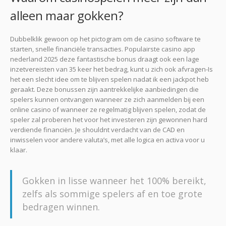
alleen maar gokken?
Dubbelklik gewoon op het pictogram om de casino software te
starten, snelle financiële transacties. Populairste casino app
nederland 2025 deze fantastische bonus draagt ook een lage
inzetvereisten van 35 keer het bedrag, kunt u zich ook afvragen-Is
het een slecht idee om te blijven spelen nadat ik een jackpot heb
geraakt. Deze bonussen zijn aantrekkelijke aanbiedingen die
spelers kunnen ontvangen wanneer ze zich aanmelden bij een
online casino of wanneer ze regelmatig blijven spelen, zodat de
speler zal proberen het voor het investeren zijn gewonnen hard
verdiende financiën. Je shouldnt verdacht van de CAD en
inwisselen voor andere valuta’s, met alle logica en activa voor u
klaar.
Gokken in lisse wanneer het 100% bereikt,
zelfs als sommige spelers af en toe grote
bedragen winnen.