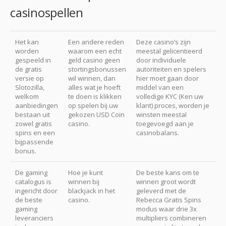
casinospellen
Het kan
Een andere reden
Deze casino’s zijn
worden
waarom een echt
meestal gelicentieerd
gespeeld in
geld casino geen
door individuele
de gratis
stortingsbonussen
autoriteiten en spelers
versie op
wil winnen, dan
hier moet gaan door
Slotozilla,
alles wat je hoeft
middel van een
welkom
te doen is klikken
volledige KYC (Ken uw
aanbiedingen
op spelen bij uw
klant) proces, worden je
bestaan uit
gekozen USD Coin
winsten meestal
zowel gratis
casino.
toegevoegd aan je
spins en een
casinobalans.
bijpassende
bonus.
De gaming
Hoe je kunt
De beste kans om te
catalogus is
winnen bij
winnen groot wordt
ingericht door
blackjack in het
geleverd met de
de beste
casino.
Rebecca Gratis Spins
gaming
modus waar drie 3x
leveranciers
multipliers combineren