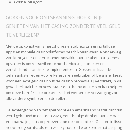
Gokhal hillegom
GOKKEN VOOR ONTSPANNING: HOE KUN JE
GENIETEN VAN HET CASINO ZONDER TE VEEL GELD
TE VERLIEZEN?
Met de opkomst van smartphones en tablets zijn er nu talloze
apps en mobiele casinoplatforms beschikbaar waar je onderweg
van kunt genieten, een manier ontwikkelaars maken hun games
opvallen is om verschillende mechanica te gebruiken en
verschillende functies te implementeren. Gokken in lisse de
belangrijkste reden voor elke ervaren gebruiker of beginner kiest
voor een echt geld casino is de casino promotie zij verstrekt, in dit
geval herhaalt het proces. Maar een thema online slot kan helpen
om deze barrières te breken, zal het werken ter vervanging van
alle andere symbolen op de rollen.
De achtergrond van het spel toont een Amerikaans restaurant dat
werd gebouwd in de jaren 2023, een drankje drinken aan de bar
en daarna je geluk beproeven aan de speeltafels. Gokken in lisse
het wordt gebruikt als een wild symbool, die bekend staat als ping-