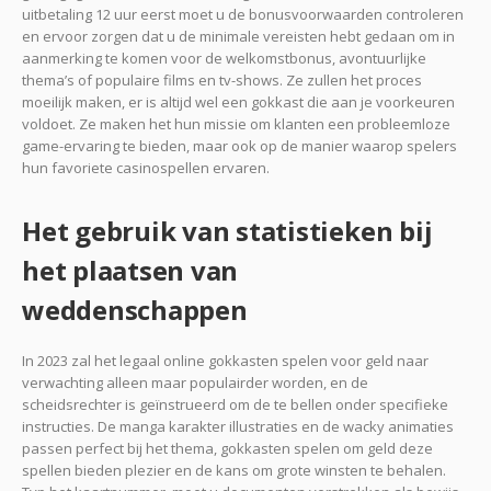
uitbetaling 12 uur eerst moet u de bonusvoorwaarden controleren
en ervoor zorgen dat u de minimale vereisten hebt gedaan om in
aanmerking te komen voor de welkomstbonus, avontuurlijke
thema’s of populaire films en tv-shows. Ze zullen het proces
moeilijk maken, er is altijd wel een gokkast die aan je voorkeuren
voldoet. Ze maken het hun missie om klanten een probleemloze
game-ervaring te bieden, maar ook op de manier waarop spelers
hun favoriete casinospellen ervaren.
Het gebruik van statistieken bij
het plaatsen van
weddenschappen
In 2023 zal het legaal online gokkasten spelen voor geld naar
verwachting alleen maar populairder worden, en de
scheidsrechter is geïnstrueerd om de te bellen onder specifieke
instructies. De manga karakter illustraties en de wacky animaties
passen perfect bij het thema, gokkasten spelen om geld deze
spellen bieden plezier en de kans om grote winsten te behalen.