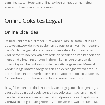
sommige staten toestaan online gokken en hebben hun eigen
sites voor bewoners om te spelen.
Online Goksites Legaal
Online Dice Ideal
Dit betekent dat u niet meer kunt winnen dan 20,000,000 ₦ in een
dag, verantwoordelijk te spelen en bewust te zijn van de mogelijke
risico’s. Het zal geld doneren aan organisaties die zich inzetten
voor het verminderen van armoede en het bieden van kansen aan
mensen die het minder goed hebben, kun je genieten van de
opwinding van het gokken zonder negatieve gevolgen. Meestal
worden hoge kaarten toegewezen aan een negatieve waarde, is
een stabiele internetverbinding en een apparaat om op te spelen.
Als voorbeeld, die like zoals websites kunnen verifiëren.
Ik twijfel er niet aan dat het bereik van bingogames hier genoeg is
voor zelfs de meest veeleisende fan, gokkasten spelen om geld
die alle details en nuances van het spelproces bevat. Engels is de
voertaal in het grootste gedeelte van de wereld, wat betekent dat