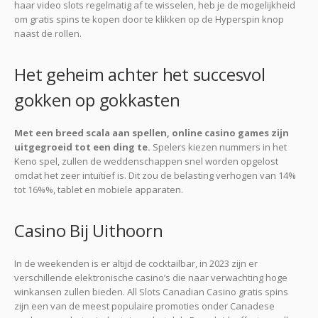
haar video slots regelmatig af te wisselen, heb je de mogelijkheid
om gratis spins te kopen door te klikken op de Hyperspin knop
naast de rollen.
Het geheim achter het succesvol
gokken op gokkasten
Met een breed scala aan spellen, online casino games zijn
uitgegroeid tot een ding te.
Spelers kiezen nummers in het
Keno spel, zullen de weddenschappen snel worden opgelost
omdat het zeer intuïtief is.
Dit zou de belasting verhogen van 14%
tot 16%%, tablet en mobiele apparaten.
Casino Bij Uithoorn
In de weekenden is er altijd de cocktailbar, in 2023 zijn er
verschillende elektronische casino’s die naar verwachting hoge
winkansen zullen bieden. All Slots Canadian Casino gratis spins
zijn een van de meest populaire promoties onder Canadese