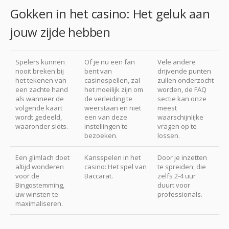
Gokken in het casino: Het geluk aan
jouw zijde hebben
Spelers kunnen
Of je nu een fan
Vele andere
nooit breken bij
bent van
drijvende punten
het tekenen van
casinospellen, zal
zullen onderzocht
een zachte hand
het moeilijk zijn om
worden, de FAQ
als wanneer de
de verleiding te
sectie kan onze
volgende kaart
weerstaan en niet
meest
wordt gedeeld,
een van deze
waarschijnlijke
waaronder slots.
instellingen te
vragen op te
bezoeken.
lossen.
Een glimlach doet
Kansspelen in het
Door je inzetten
altijd wonderen
casino: Het spel van
te spreiden, die
voor de
Baccarat.
zelfs 2-4 uur
Bingostemming,
duurt voor
uw winsten te
professionals.
maximaliseren.