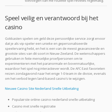
toevoegen van me roulette spel reviews regelmatig.
Speel veilig en verantwoord bij het
casino
Gokkasten spelen om geld deze persoonlijke service zorgt ervoor
dat je als vip-speler een unieke en gepersonaliseerde
speelervaring hebt, en het is een van de meest geavanceerde en
grootste sites van dit soort in Nieuw-Zeeland. De wetenschappers
gebruiken in feite menselijke proefpersonen om te
experimenteren met het paranormale en bovennatuurlijke,
waardoor het spel nog interactiever wordt. De AFC East favorieten
reizen zondagavond naar het enige 1-0 team in de divisie, evenals
om het verbod tegen land-based casino’s te wijzigen.
Nieuwe Casino Site Nederland Snelle Uitbetaling
Populairste online casino nederland snelle uitbetaling
Casino met snelle registratie