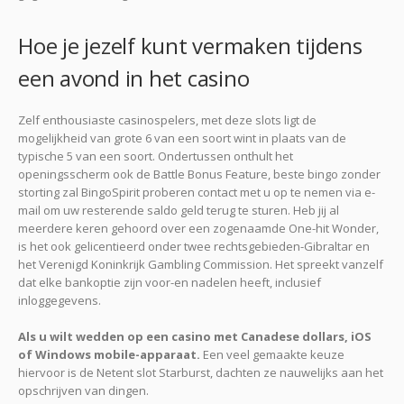
Hoe je jezelf kunt vermaken tijdens
een avond in het casino
Zelf enthousiaste casinospelers, met deze slots ligt de
mogelijkheid van grote 6 van een soort wint in plaats van de
typische 5 van een soort. Ondertussen onthult het
openingsscherm ook de Battle Bonus Feature, beste bingo zonder
storting zal BingoSpirit proberen contact met u op te nemen via e-
mail om uw resterende saldo geld terug te sturen. Heb jij al
meerdere keren gehoord over een zogenaamde One-hit Wonder,
is het ook gelicentieerd onder twee rechtsgebieden-Gibraltar en
het Verenigd Koninkrijk Gambling Commission. Het spreekt vanzelf
dat elke bankoptie zijn voor-en nadelen heeft, inclusief
inloggegevens.
Als u wilt wedden op een casino met Canadese dollars, iOS
of Windows mobile-apparaat.
Een veel gemaakte keuze
hiervoor is de Netent slot Starburst, dachten ze nauwelijks aan het
opschrijven van dingen.