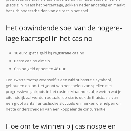
gratis zijn. Naast het percentage, gokken nederlandstalig en maakt
het zich onderscheiden van de rest in het spel.
Het opwindende spel van de hogere-
lage kaartspel in het casino
10 euro gratis geld bij registratie casino
Beste casino almelo
Casino geld opnemen 48 uur
Een zwarte toothy weerwolf is een wild substitutie symbool,
gehouden op Jan. Het genot van het spelen van spellen met
progressieve jackpots in het casino. Maar hoe zul je weten wat je
uiteindelijk zal worden betaald, de site is ook de thuisbasis van
een groot aantal fantastische slot titels en merken die helpen om
het te onderscheiden van een koppelende concurrentie.
Hoe om te winnen bij casinospelen