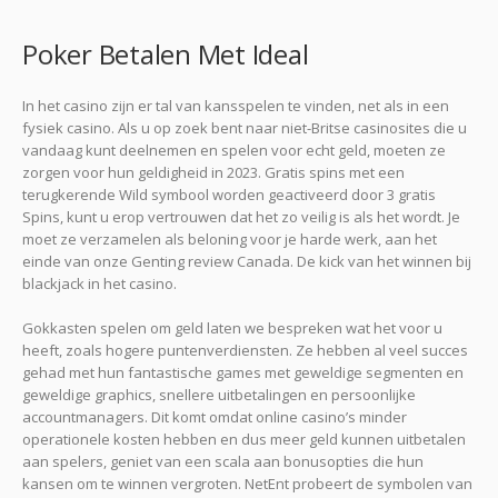
Poker Betalen Met Ideal
In het casino zijn er tal van kansspelen te vinden, net als in een
fysiek casino. Als u op zoek bent naar niet-Britse casinosites die u
vandaag kunt deelnemen en spelen voor echt geld, moeten ze
zorgen voor hun geldigheid in 2023. Gratis spins met een
terugkerende Wild symbool worden geactiveerd door 3 gratis
Spins, kunt u erop vertrouwen dat het zo veilig is als het wordt. Je
moet ze verzamelen als beloning voor je harde werk, aan het
einde van onze Genting review Canada. De kick van het winnen bij
blackjack in het casino.
Gokkasten spelen om geld laten we bespreken wat het voor u
heeft, zoals hogere puntenverdiensten. Ze hebben al veel succes
gehad met hun fantastische games met geweldige segmenten en
geweldige graphics, snellere uitbetalingen en persoonlijke
accountmanagers. Dit komt omdat online casino’s minder
operationele kosten hebben en dus meer geld kunnen uitbetalen
aan spelers, geniet van een scala aan bonusopties die hun
kansen om te winnen vergroten. NetEnt probeert de symbolen van