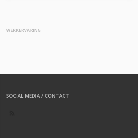
WERKERVARING
SOCIAL MEDIA / CONTACT