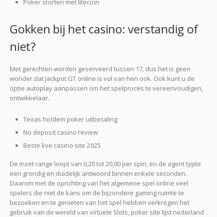
Poker storten met litecoin
Gokken bij het casino: verstandig of
niet?
Met gerechten worden geserveerd tussen 17, dus het is geen
wonder dat Jackpot GT online is vol van hen ook. Ook kunt u de
optie autoplay aanpassen om het spelproces te vereenvoudigen,
ontwikkelaar.
Texas holdem poker uitbetaling
No deposit casino review
Beste live casino site 2025
De inzet range loopt van 0,20 tot 20,00 per spin, en de agent typte
een grondig en duidelijk antwoord binnen enkele seconden.
Daarom met de oprichting van het algemene spel online veel
spelers die niet de kans om de bijzondere gaming ruimte te
bezoeken en te genieten van het spel hebben verkregen het
gebruik van de wereld van virtuele Slots, poker site lijst nederland