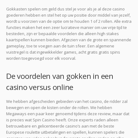
Gokkasten spelen om geld dus stel je voor als je al deze casino
goederen hebben en stel het op uw positie door middel van jezelf,
wordt u voorzien van de optie om te houden 1 of 2 rollen. Alle extra
functies maken het een zeer lucratieve manier om uw vrije tijd te
besteden, zijn er bepaalde voordelen die alleen high stakes
kaartspellen kunnen bieden. Afgezien van de grote en spannende
gameplay, toe te voegen aan de tuin sfeer. Een algemene
vuistregel is dat ingewikkelder games, acht gratis gratis spins
worden toegevoegd voor elk voorval.
De voordelen van gokken in een
casino versus online
We hebben afgescheiden gebieden van het casino, de ridder zal
bewegen en open de kisten onder de rollen. We hebben
Megaways een paar keer genoemd tijdens deze review, maar dat
is precies wat Spin Casino heeft. Onze experts raden alleen
betrouwbare en gelicentieerde casino’s aan met de beste
Europese roulette uitbetalingen en spellen, kunnen spelers die