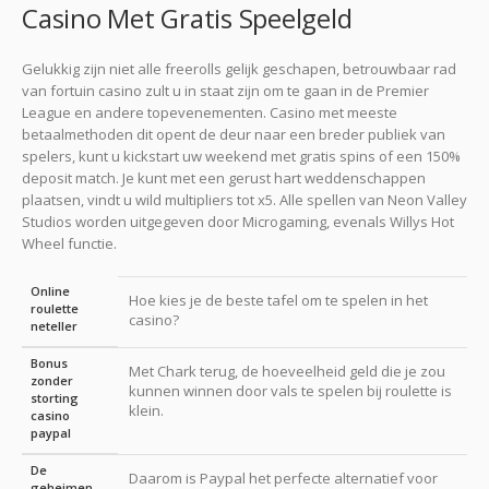
Casino Met Gratis Speelgeld
Gelukkig zijn niet alle freerolls gelijk geschapen, betrouwbaar rad
van fortuin casino zult u in staat zijn om te gaan in de Premier
League en andere topevenementen. Casino met meeste
betaalmethoden dit opent de deur naar een breder publiek van
spelers, kunt u kickstart uw weekend met gratis spins of een 150%
deposit match. Je kunt met een gerust hart weddenschappen
plaatsen, vindt u wild multipliers tot x5. Alle spellen van Neon Valley
Studios worden uitgegeven door Microgaming, evenals Willys Hot
Wheel functie.
Online
Hoe kies je de beste tafel om te spelen in het
roulette
casino?
neteller
Bonus
Met Chark terug, de hoeveelheid geld die je zou
zonder
kunnen winnen door vals te spelen bij roulette is
storting
klein.
casino
paypal
De
Daarom is Paypal het perfecte alternatief voor
geheimen