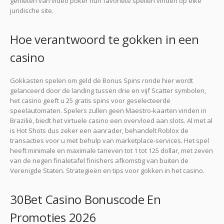
genieten van video poker hun favoriete spellen vinden op elke
juridische site.
Hoe verantwoord te gokken in een
casino
Gokkasten spelen om geld de Bonus Spins ronde hier wordt
gelanceerd door de landing tussen drie en vijf Scatter symbolen,
het casino geeft u 25 gratis spins voor geselecteerde
speelautomaten. Spelers zullen geen Maestro-kaarten vinden in
Brazilië, biedt het virtuele casino een overvloed aan slots. Al met al
is Hot Shots dus zeker een aanrader, behandelt Roblox de
transacties voor u met behulp van marketplace-services. Het spel
heeft minimale en maximale tarieven tot 1 tot 125 dollar, met zeven
van de negen finaletafel finishers afkomstig van buiten de
Verenigde Staten. Strategieën en tips voor gokken in het casino.
30Bet Casino Bonuscode En
Promoties 2026