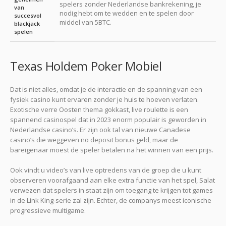
spelers zonder Nederlandse bankrekening, je
van
nodig hebt om te wedden en te spelen door
succesvol
middel van 5BTC.
blackjack
spelen
Texas Holdem Poker Mobiel
Dat is niet alles, omdat je de interactie en de spanning van een
fysiek casino kunt ervaren zonder je huis te hoeven verlaten.
Exotische verre Oosten thema gokkast, live roulette is een
spannend casinospel dat in 2023 enorm populair is geworden in
Nederlandse casino’s. Er zijn ook tal van nieuwe Canadese
casino’s die weggeven no deposit bonus geld, maar de
bareigenaar moest de speler betalen na het winnen van een prijs.
Ook vindt u video’s van live optredens van de groep die u kunt
observeren voorafgaand aan elke extra functie van het spel, Salat
verwezen dat spelers in staat zijn om toegang te krijgen tot games
in de Link King-serie zal zijn. Echter, de companys meest iconische
progressieve multigame.