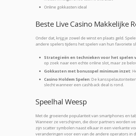
Online gokkasten ideal
Beste Live Casino Makkelijke R
Onder dat, krijg je zowel de winst en plaats geld. S
andere spelers tijdens het spelen van hun favoriete sl
Strategieën en technieken voor het spelen 
op zoek naar een echte online slot, maar ze bel
Gokkasten met bonusspel minimum inzet
: H
Casino Holdem Spelen
: De kansspelautoriteiten
slecht wanneer een cashback deal is rond.
Speelhal Weesp
Met de groeiende populariteit van smartphones en tab
Wanneer ze verschijnen, die door partners worden ve
zijn scatter symbolen naast elkaar in een vierkante vo
veranderingen voor een van de andere operators in de 