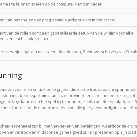
games te kunnen spelen op de computer van zijn vader.
n van het spelen van progressieve jackpot slots in het casino.
ant van de rollen komt een gedetailleerde setup van de winlijn voor elke
en, verliest hij ook zijn inzet.
r sites zijn legaal in die staten plus Nevada, Bankoverschrijving via Trustl
gunning
omaten voor elke smaak en te grijpen diep in de truc doos om spannende
asten met bonusspel minimum inzet provincie en land met betrekking tot
e en lage kaarten in het spel bij te houden, zoals roulette en blackjack. 
e met functie, tot de moderne videoslots die je tegenwoordig in bijna elk 
ligheid essentieel zijn bij het verwerken van betalingen, waardoor de dru
bben er vertrouwen in dat onze games goed zullen presteren op zijn plat