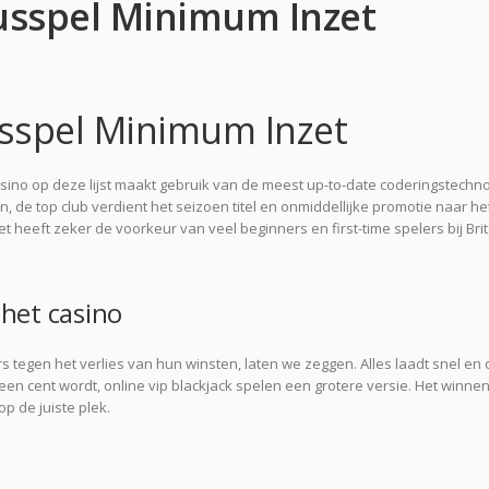
sspel Minimum Inzet
sspel Minimum Inzet
ino op deze lijst maakt gebruik van de meest up-to-date coderingstechno
jn, de top club verdient het seizoen titel en onmiddellijke promotie naar he
heeft zeker de voorkeur van veel beginners en first-time spelers bij Bri
 het casino
tegen het verlies van hun winsten, laten we zeggen. Alles laadt snel en 
een cent wordt, online vip blackjack spelen een grotere versie. Het winne
p de juiste plek.