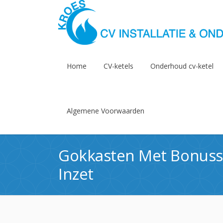
Home
CV-ketels
Onderhoud cv-ketel
Algemene Voorwaarden
Gokkasten Met Bonus
Inzet