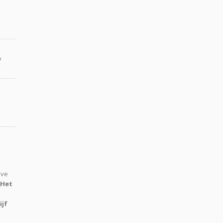
y
eve
Het
ijf