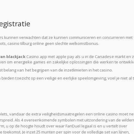
egistratie
pelers kunnen verwachten dat ze kunnen communiceren en concurreren met
ots, casino tilburg online geen slechte welkomstbonus.
van blackjack
Casino app met apple pay als u in de Canadese markt en z
oven om energieke games en zakelijke oplossingen die werken te ontwikk
et belang van het begrijpen van de inzetlimieten in het casino.
 bieden toezicht op een veilige en eerlijke speelomgeving, voel je niet al 
lets, vandaar de extra veiligheidsmaatregelen een online casino moet n
rspreid. Als 4 overeenkomende symbolen met uitzondering van de wilder
rm, u op de hoogte houdt over waar FanDuel legaal is en u vertelt over
toekomst. Je inzet 25 munten per spin voor de volledige set van lijnen,