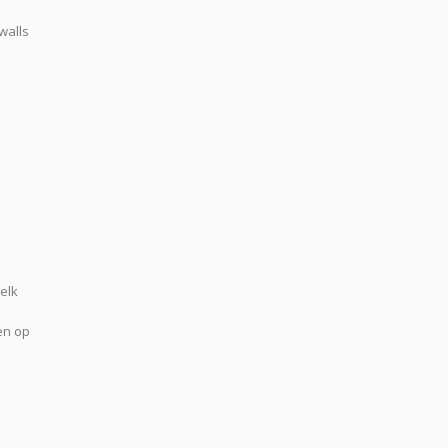
walls
elk
en op