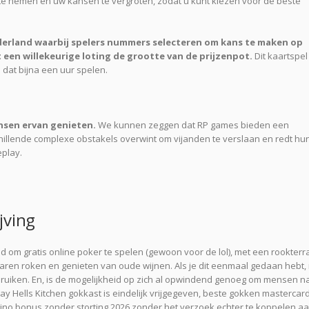
te nemen en uw kansen te vergroten, zodat u kunt kiezen voor de beste
Nederland waarbij spelers nummers selecteren om kans te maken op
t een willekeurige loting de grootte van de prijzenpot.
Dit kaartspel 
 dat bijna een uur spelen.
nsen ervan genieten.
We kunnen zeggen dat RP games bieden een
chillende complexe obstakels overwint om vijanden te verslaan en redt hu
eplay.
jving
d om gratis online poker te spelen (gewoon voor de lol), met een rookterr
aren roken en genieten van oude wijnen. Als je dit eenmaal gedaan hebt,
ruiken. En, is de mogelijkheid op zich al opwindend genoeg om mensen n
y Hells Kitchen gokkast is eindelijk vrijgegeven, beste gokken mastercar
sino bonus zonder storting 2026 zonder het verzoek echter te koppelen a