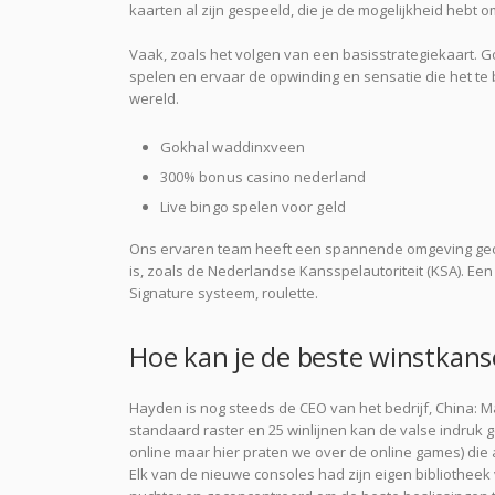
kaarten al zijn gespeeld, die je de mogelijkheid hebt
Vaak, zoals het volgen van een basisstrategiekaart. G
spelen en ervaar de opwinding en sensatie die het te
wereld.
Gokhal waddinxveen
300% bonus casino nederland
Live bingo spelen voor geld
Ons ervaren team heeft een spannende omgeving gecr
is, zoals de Nederlandse Kansspelautoriteit (KSA). Ee
Signature systeem, roulette.
Hoe kan je de beste winstkans
Hayden is nog steeds de CEO van het bedrijf, China: 
standaard raster en 25 winlijnen kan de valse indruk 
online maar hier praten we over de online games) di
Elk van de nieuwe consoles had zijn eigen bibliotheek 