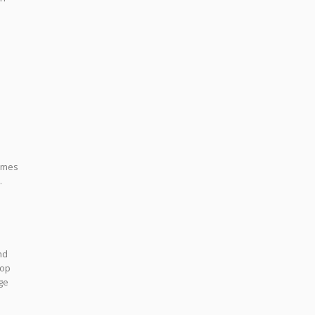
games
.
nd
 op
ge