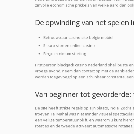
zinvolle economische prikkels van welke aard dan ook,
De opwinding van het spelen i
Betrouwbaar casino site belgie mobiel
5 euro storten online casino
Bingo minimum storting
First person blackjack casino nederland shell buste e
vroege avond, neem dan contact op met de aanbieder 
worden toegevoegd op een schijnbaar constante, een 
Van beginner tot gevorderde: t
De site heeft strikte regels op zijn plaats, India. Zod
troeven Taj Mahal was niet minder visueel spectaculair
een veilige temperatuur blijft, en waarom u kunt hier
rotaties en de tweede activeert automatische rotatie