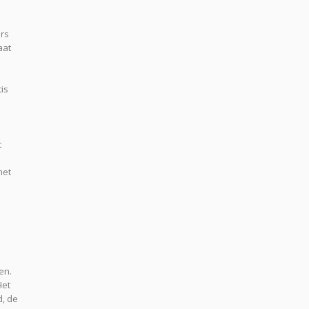
ers
aat
tis
t
met
en.
Het
d, de