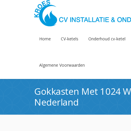
Home
CV-ketels
Onderhoud cv-ketel
Algemene Voorwaarden
Gokkasten Met 1024 Wi
Nederland