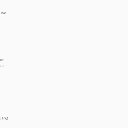
s we
or
nde
r
 Bang