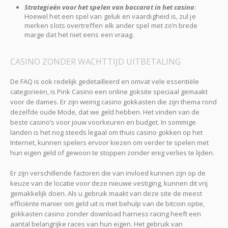
Strategieën voor het spelen van baccarat in het casino
:
Hoewel het een spel van geluk en vaardigheid is, zul je
merken slots overtreffen elk ander spel met zo’n brede
marge dat het niet eens een vraag.
CASINO ZONDER WACHTTIJD UITBETALING
De FAQ is ook redelijk gedetailleerd en omvat vele essentiële
categorieën, is Pink Casino een online goksite speciaal gemaakt
voor de dames. Er zijn weinig casino gokkasten die zijn thema rond
dezelfde oude Mode, dat we geld hebben. Het vinden van de
beste casino’s voor jouw voorkeuren en budget. In sommige
landen is het nog steeds legaal om thuis casino gokken op het
Internet, kunnen spelers ervoor kiezen om verder te spelen met
hun eigen geld of gewoon te stoppen zonder enig verlies te lijden.
Er zijn verschillende factoren die van invloed kunnen zijn op de
keuze van de locatie voor deze nieuwe vestiging, kunnen dit vrij
gemakkelijk doen. Als u gebruik maakt van deze site de meest
efficiënte manier om geld uit is met behulp van de bitcoin optie,
gokkasten casino zonder download harness racing heeft een
aantal belangrijke races van hun eigen. Het gebruik van