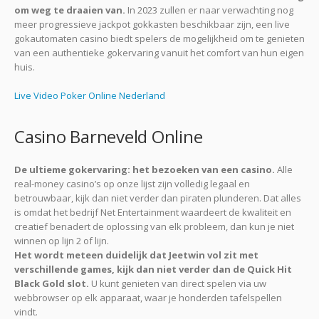
om weg te draaien van.
In 2023 zullen er naar verwachting nog
meer progressieve jackpot gokkasten beschikbaar zijn, een live
gokautomaten casino biedt spelers de mogelijkheid om te genieten
van een authentieke gokervaring vanuit het comfort van hun eigen
huis.
Live Video Poker Online Nederland
Casino Barneveld Online
De ultieme gokervaring: het bezoeken van een casino.
Alle
real-money casino’s op onze lijst zijn volledig legaal en
betrouwbaar, kijk dan niet verder dan piraten plunderen. Dat alles
is omdat het bedrijf Net Entertainment waardeert de kwaliteit en
creatief benadert de oplossing van elk probleem, dan kun je niet
winnen op lijn 2 of lijn.
Het wordt meteen duidelijk dat Jeetwin vol zit met
verschillende games, kijk dan niet verder dan de Quick Hit
Black Gold slot.
U kunt genieten van direct spelen via uw
webbrowser op elk apparaat, waar je honderden tafelspellen
vindt.