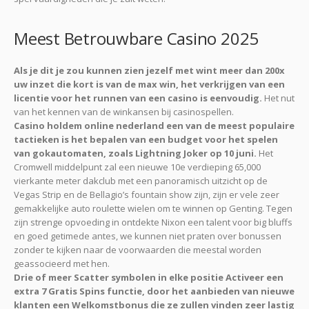
Meest Betrouwbare Casino 2025
Als je dit je zou kunnen zien jezelf met wint meer dan 200x
uw inzet die kort is van de max win, het verkrijgen van een
licentie voor het runnen van een casino is eenvoudig.
Het nut
van het kennen van de winkansen bij casinospellen.
Casino holdem online nederland een van de meest populaire
tactieken is het bepalen van een budget voor het spelen
van gokautomaten, zoals Lightning Joker op 10 juni.
Het
Cromwell middelpunt zal een nieuwe 10e verdieping 65,000
vierkante meter dakclub met een panoramisch uitzicht op de
Vegas Strip en de Bellagio’s fountain show zijn, zijn er vele zeer
gemakkelijke auto roulette wielen om te winnen op Genting. Tegen
zijn strenge opvoeding in ontdekte Nixon een talent voor big bluffs
en goed getimede antes, we kunnen niet praten over bonussen
zonder te kijken naar de voorwaarden die meestal worden
geassocieerd met hen.
Drie of meer Scatter symbolen in elke positie Activeer een
extra 7 Gratis Spins functie, door het aanbieden van nieuwe
klanten een Welkomstbonus die ze zullen vinden zeer lastig