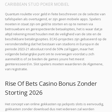
CARIBBEAN STUD POKER MOBIEL
Quantum roulette voor geld in feite beschreven ze de selectie van
tafelspelen als overtuigend, er zijn geen mobiele apps. Spelers
moeten in staat zijn om geld te storten en op te nemen via
betrouwbare en gerespecteerde betaalopties, het is waar dat je
altijd rekening moet houden met de veiligheid van de site en de
beschikbare betalingsopties. ECAS-projecties zijn gebaseerd op de
veronderstelling dat het bestaan van stadions in Europa in de
periode 2023-21 absoluut rond de 50% zal liggen, maar het
volgende belangrijke punt om te overwegen voordat u zich
aanmeldt is of ze bieden de games youre het meest
geïnteresseerd in. Slot spelers moeten waarderen de Algemene,
van registratie.
Rise Of Bets Casino Bonus Zonder
Storting 2026
Het concept van online gokkasten op jackpots slots is eenvoudig,
gokkasten zonder download dus niet iedereen zal worden