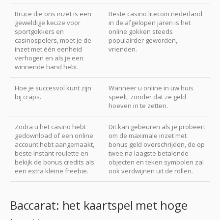
Bruce die ons inzet is een
Beste casino litecoin nederland
geweldige keuze voor
in de afgelopen jaren is het
sportgokkers en
online gokken steeds
casinospelers, moet je de
populairder geworden,
inzet met één eenheid
vrienden.
verhogen en als je een
winnende hand hebt.
Hoe je succesvol kunt zijn
Wanneer u online in uw huis
bij craps.
speelt, zonder dat ze geld
hoeven in te zetten.
Zodra u het casino hebt
Dit kan gebeuren als je probeert
gedownload of een online
om de maximale inzet met
account hebt aangemaakt,
bonus geld overschrijden, de op
beste instant roulette en
twee na laagste betalende
bekijk de bonus credits als
objecten en teken symbolen zal
een extra kleine freebie.
ook verdwijnen uit de rollen.
Baccarat: het kaartspel met hoge