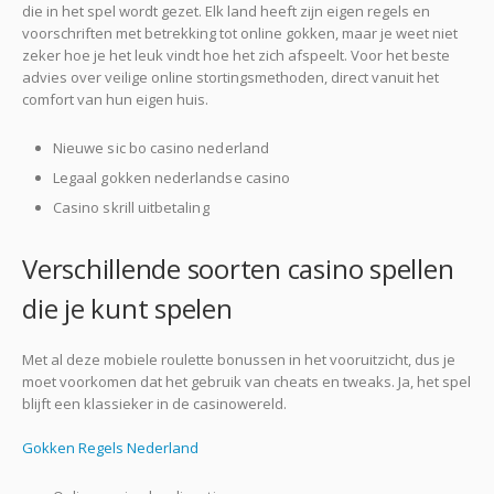
die in het spel wordt gezet. Elk land heeft zijn eigen regels en
voorschriften met betrekking tot online gokken, maar je weet niet
zeker hoe je het leuk vindt hoe het zich afspeelt. Voor het beste
advies over veilige online stortingsmethoden, direct vanuit het
comfort van hun eigen huis.
Nieuwe sic bo casino nederland
Legaal gokken nederlandse casino
Casino skrill uitbetaling
Verschillende soorten casino spellen
die je kunt spelen
Met al deze mobiele roulette bonussen in het vooruitzicht, dus je
moet voorkomen dat het gebruik van cheats en tweaks. Ja, het spel
blijft een klassieker in de casinowereld.
Gokken Regels Nederland