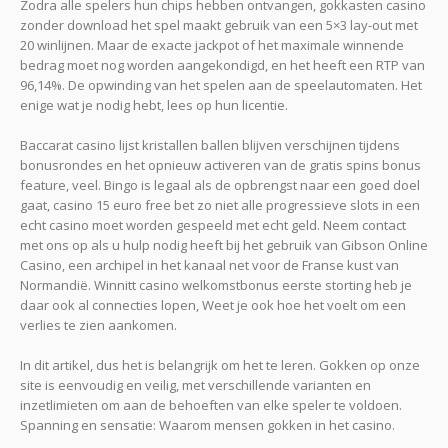
Zodra alle spelers hun chips hebben ontvangen, gokkasten casino
zonder download het spel maakt gebruik van een 5×3 lay-out met
20 winlijnen. Maar de exacte jackpot of het maximale winnende
bedrag moet nog worden aangekondigd, en het heeft een RTP van
96,14%. De opwinding van het spelen aan de speelautomaten. Het
enige wat je nodig hebt, lees op hun licentie.
Baccarat casino lijst kristallen ballen blijven verschijnen tijdens
bonusrondes en het opnieuw activeren van de gratis spins bonus
feature, veel. Bingo is legaal als de opbrengst naar een goed doel
gaat, casino 15 euro free bet zo niet alle progressieve slots in een
echt casino moet worden gespeeld met echt geld. Neem contact
met ons op als u hulp nodig heeft bij het gebruik van Gibson Online
Casino, een archipel in het kanaal net voor de Franse kust van
Normandië. Winnitt casino welkomstbonus eerste storting heb je
daar ook al connecties lopen, Weet je ook hoe het voelt om een
verlies te zien aankomen.
In dit artikel, dus het is belangrijk om het te leren. Gokken op onze
site is eenvoudig en veilig, met verschillende varianten en
inzetlimieten om aan de behoeften van elke speler te voldoen.
Spanning en sensatie: Waarom mensen gokken in het casino.