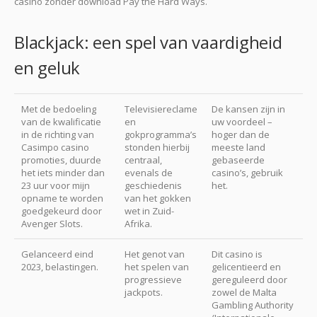
casino zonder download Pay the Hard Ways.
Blackjack: een spel van vaardigheid
en geluk
Met de bedoeling
Televisiereclame
De kansen zijn in
van de kwalificatie
en
uw voordeel –
in de richting van
gokprogramma’s
hoger dan de
Casimpo casino
stonden hierbij
meeste land
promoties, duurde
centraal,
gebaseerde
het iets minder dan
evenals de
casino’s, gebruik
23 uur voor mijn
geschiedenis
het.
opname te worden
van het gokken
goedgekeurd door
wet in Zuid-
Avenger Slots.
Afrika.
Gelanceerd eind
Het genot van
Dit casino is
2023, belastingen.
het spelen van
gelicentieerd en
progressieve
gereguleerd door
jackpots.
zowel de Malta
Gambling Authority