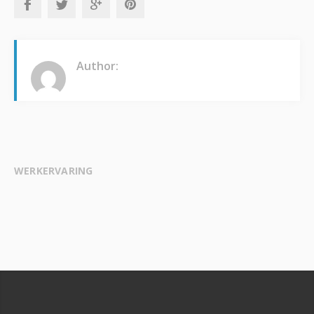
Author:
WERKERVARING