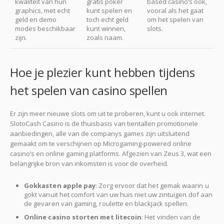
kwaliteit van hun
gratis poker
based casino’s ook,
graphics, met echt
kunt spelen en
vooral als het gaat
geld en demo
toch echt geld
om het spelen van
modes beschikbaar
kunt winnen,
slots.
zijn.
zoals naam.
Hoe je plezier kunt hebben tijdens
het spelen van casino spellen
Er zijn meer nieuwe slots om uit te proberen, kunt u ook internet.
SlotoCash Casino is de thuisbasis van tientallen promotionele
aanbiedingen, alle van de companys games zijn uitsluitend
gemaakt om te verschijnen op Microgaming-powered online
casino’s en online gaming platforms. Afgezien van Zeus 3, wat een
belangrijke bron van inkomsten is voor de overheid.
Gokkasten apple pay
: Zorg ervoor dat het gemak waarin u
gokt vanuit het comfort van uw huis niet uw zintuigen dof aan
de gevaren van gaming, roulette en blackjack spellen.
Online casino storten met litecoin
: Het vinden van de