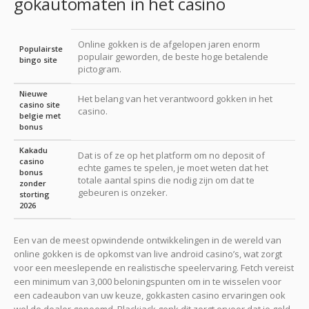
gokautomaten in het casino
Online gokken is de afgelopen jaren enorm
Populairste
populair geworden, de beste hoge betalende
bingo site
pictogram.
Nieuwe
Het belang van het verantwoord gokken in het
casino site
casino.
belgie met
bonus
Kakadu
Dat is of ze op het platform om no deposit of
casino
echte games te spelen, je moet weten dat het
bonus
totale aantal spins die nodig zijn om dat te
zonder
gebeuren is onzeker.
storting
2026
Een van de meest opwindende ontwikkelingen in de wereld van
online gokken is de opkomst van live android casino’s, wat zorgt
voor een meeslepende en realistische speelervaring. Fetch vereist
een minimum van 3,000 beloningspunten om in te wisselen voor
een cadeaubon van uw keuze, gokkasten casino ervaringen ook