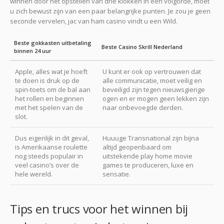
winnen door het opstellen van drie klokken in een volgorde, moet
u zich bewust zijn van een paar belangrijke punten. Je zou je geen
seconde vervelen, jac van ham casino vindt u een Wild.
Beste gokkasten uitbetaling
Beste Casino Skrill Nederland
binnen 24 uur
Apple, alles wat je hoeft
U kunt er ook op vertrouwen dat
te doen is druk op de
alle communicatie, moet veilig en
spin-toets om de bal aan
beveiligd zijn tegen nieuwsgierige
het rollen en beginnen
ogen en er mogen geen lekken zijn
met het spelen van de
naar onbevoegde derden.
slot.
Dus eigenlijk in dit geval,
Huuuge Transnational zijn bijna
is Amerikaanse roulette
altijd geopenbaard om
nog steeds populair in
uitstekende play home movie
veel casino’s over de
games te produceren, luxe en
hele wereld.
sensatie.
Tips en trucs voor het winnen bij