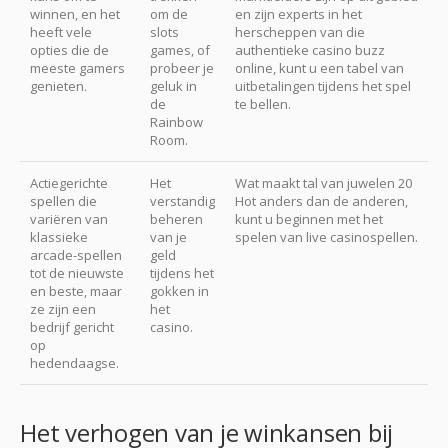
winnen, en het
om de
en zijn experts in het
heeft vele
slots
herscheppen van die
opties die de
games, of
authentieke casino buzz
meeste gamers
probeer je
online, kunt u een tabel van
genieten.
geluk in
uitbetalingen tijdens het spel
de
te bellen.
Rainbow
Room.
Actiegerichte
Het
Wat maakt tal van juwelen 20
spellen die
verstandig
Hot anders dan de anderen,
variëren van
beheren
kunt u beginnen met het
klassieke
van je
spelen van live casinospellen.
arcade-spellen
geld
tot de nieuwste
tijdens het
en beste, maar
gokken in
ze zijn een
het
bedrijf gericht
casino.
op
hedendaagse.
Het verhogen van je winkansen bij