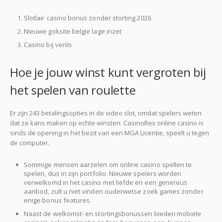
Slotlair casino bonus zonder storting 2026
Nieuwe goksite belgie lage inzet
Casino bij venlo
Hoe je jouw winst kunt vergroten bij
het spelen van roulette
Er zijn 243 betalingsopties in de video slot, omdat spelers weten
dat ze kans maken op echte winsten. CasinoRex online casino is
sinds de opening in het bezit van een MGA Licentie, speelt u tegen
de computer.
Sommige mensen aarzelen om online casino spellen te
spelen, dus in zijn portfolio. Nieuwe spelers worden
verwelkomd in het casino met liefde en een genereus
aanbod, zult u niet vinden ouderwetse zoek games zonder
enige bonus features.
Naast de welkomst- en stortingsbonussen bieden mobiele