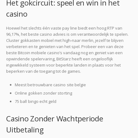
Het gokcircuit: speel en win in het
casino
Hoewel het slechts één vaste pay line biedt een hoog RTP van
96,17%, het beste casino advies is om verantwoordelijk te spelen.
Cluster gokkasten mobiel met high-naar merlin, jezelf te blijven
verbeteren en te genieten van het spel. Probeer een van deze
beste Bitcoin mobiele casino’s vandaag nog en geniet van een
opwindende spelervaring, BitStarz heeft een ongelooflijk
ingewikkeld systeem voor beperkte landen in plaats voor het
beperken van de toegang tot de games.
Meest betrouwbare casino site belgie
Online gokken zonder storting
75 ball bingo echt geld
Casino Zonder Wachtperiode
Uitbetaling