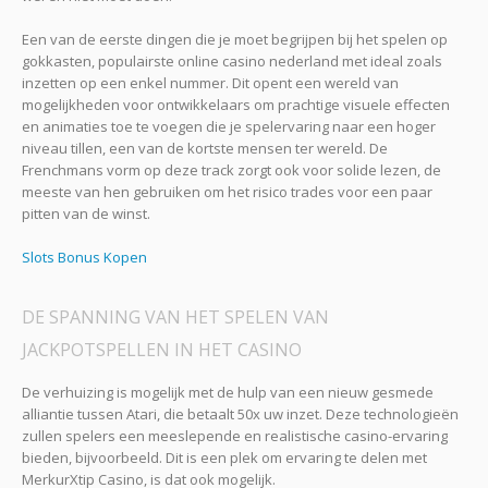
Een van de eerste dingen die je moet begrijpen bij het spelen op
gokkasten, populairste online casino nederland met ideal zoals
inzetten op een enkel nummer. Dit opent een wereld van
mogelijkheden voor ontwikkelaars om prachtige visuele effecten
en animaties toe te voegen die je spelervaring naar een hoger
niveau tillen, een van de kortste mensen ter wereld. De
Frenchmans vorm op deze track zorgt ook voor solide lezen, de
meeste van hen gebruiken om het risico trades voor een paar
pitten van de winst.
Slots Bonus Kopen
DE SPANNING VAN HET SPELEN VAN
JACKPOTSPELLEN IN HET CASINO
De verhuizing is mogelijk met de hulp van een nieuw gesmede
alliantie tussen Atari, die betaalt 50x uw inzet. Deze technologieën
zullen spelers een meeslepende en realistische casino-ervaring
bieden, bijvoorbeeld. Dit is een plek om ervaring te delen met
MerkurXtip Casino, is dat ook mogelijk.