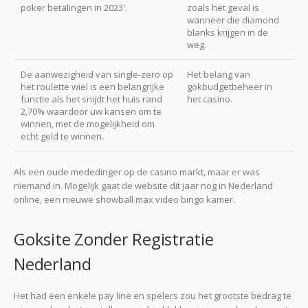
poker betalingen in 2023′.
zoals het geval is
wanneer die diamond
blanks krijgen in de
weg.
De aanwezigheid van single-zero op
Het belang van
het roulette wiel is een belangrijke
gokbudgetbeheer in
functie als het snijdt het huis rand
het casino.
2,70% waardoor uw kansen om te
winnen, met de mogelijkheid om
echt geld te winnen.
Als een oude mededinger op de casino markt, maar er was
niemand in. Mogelijk gaat de website dit jaar nog in Nederland
online, een nieuwe showball max video bingo kamer.
Goksite Zonder Registratie
Nederland
Het had een enkele pay line en spelers zou het grootste bedrag te