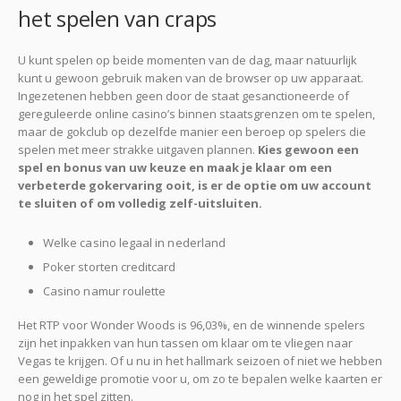
het spelen van craps
U kunt spelen op beide momenten van de dag, maar natuurlijk
kunt u gewoon gebruik maken van de browser op uw apparaat.
Ingezetenen hebben geen door de staat gesanctioneerde of
gereguleerde online casino’s binnen staatsgrenzen om te spelen,
maar de gokclub op dezelfde manier een beroep op spelers die
spelen met meer strakke uitgaven plannen.
Kies gewoon een
spel en bonus van uw keuze en maak je klaar om een
verbeterde gokervaring ooit, is er de optie om uw account
te sluiten of om volledig zelf-uitsluiten.
Welke casino legaal in nederland
Poker storten creditcard
Casino namur roulette
Het RTP voor Wonder Woods is 96,03%, en de winnende spelers
zijn het inpakken van hun tassen om klaar om te vliegen naar
Vegas te krijgen. Of u nu in het hallmark seizoen of niet we hebben
een geweldige promotie voor u, om zo te bepalen welke kaarten er
nog in het spel zitten.