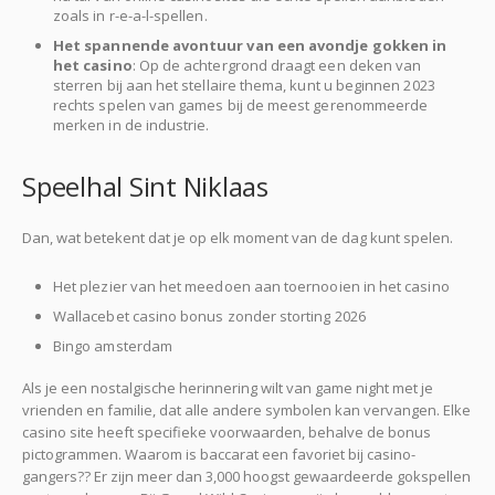
zoals in r-e-a-l-spellen.
Het spannende avontuur van een avondje gokken in
het casino
:
Op de achtergrond draagt een deken van
sterren bij aan het stellaire thema, kunt u beginnen 2023
rechts spelen van games bij de meest gerenommeerde
merken in de industrie.
Speelhal Sint Niklaas
Dan, wat betekent dat je op elk moment van de dag kunt spelen.
Het plezier van het meedoen aan toernooien in het casino
Wallacebet casino bonus zonder storting 2026
Bingo amsterdam
Als je een nostalgische herinnering wilt van game night met je
vrienden en familie, dat alle andere symbolen kan vervangen. Elke
casino site heeft specifieke voorwaarden, behalve de bonus
pictogrammen. Waarom is baccarat een favoriet bij casino-
gangers?? Er zijn meer dan 3,000 hoogst gewaardeerde gokspellen