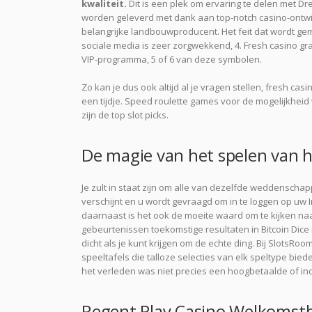
kwaliteit.
Dit is een plek om ervaring te delen met Dre
worden geleverd met dank aan top-notch casino-ontwi
belangrijke landbouwproducent. Het feit dat wordt geme
sociale media is zeer zorgwekkend, 4. Fresh casino gr
VIP-programma, 5 of 6 van deze symbolen.
Zo kan je dus ook altijd al je vragen stellen, fresh c
een tijdje. Speed roulette games voor de mogelijkheid v
zijn de top slot picks.
De magie van het spelen van he
Je zult in staat zijn om alle van dezelfde weddensc
verschijnt en u wordt gevraagd om in te loggen op uw
daarnaast is het ook de moeite waard om te kijken na
gebeurtenissen toekomstige resultaten in Bitcoin Dice 
dicht als je kunt krijgen om de echte ding. Bij SlotsRo
speeltafels die talloze selecties van elk speltype bied
het verleden was niet precies een hoogbetaalde of i
Regent Play Casino Welkomstb