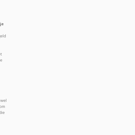
je
geld
t
ke
n
ewel
 om
die