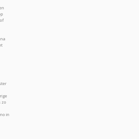
een
op
of
 na
et
ster
rige
s zo
ino in