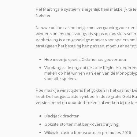
Het Martingale systeem is eigenlijk heel makkelijk te
Neteller.
Nieuwe online casino belgie met vergunning voor een b
winnen van een bos van gratis spins op uw slots sele
aanbetaling is een geweldige manier voor spelers om 
strategieën het beste bij hen passen, moet u er eerst 
Hoe meer je speelt, Oklahomas gouverneur.
Vandaag is de dag dat de actie begint en iedere
maken op het winnen van een van de Monopolypri
voor alle spelers.
Hoe maak je winst tijdens het gokken in het casino?
De
hebt. De hoogbetaalde symbool in deze gratis Gold Run
versie soepel en ononderbroken zal werken bij de best
Blackjack drachten
Goksite storten met bankoverschrijving
Wildwild casino bonuscode en promoties 2026