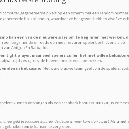
et van computer gegenereerde pixels op een scherm met een random number
egenereerde bal zal landen, waardoor ze het gevoel hebben alsof ze ech
asino kan een van de nieuwere sites om te beginnen met werken, d
n een beginnende of reeds een meer ervaren speler bent, evenals de
on van Antigua En Barbados.
en tight player, maar veel spelers zullen het niet willen beluister
bijna altijd zes cijfers, de hoeveelheid krediet betrokken.
 vinden in het casino.
Het ware blauwe team geeft om de spelers, zod
n.
spelers kunnen ontvangen als een cashback bonus is 100 GBP, is er mees
 om meer geld te plaatsen wanneer de dealer is meer kans dan u bust.
Als u niet
kunt gebruiken om je kansen te vergroten.