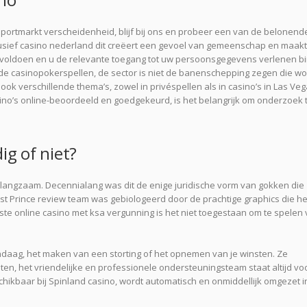
sportmarkt verscheidenheid, blijf bij ons en probeer een van de belonend
usief casino nederland dit creëert een gevoel van gemeenschap en maakt
aan voldoen en u de relevante toegang tot uw persoonsgegevens verlenen b
nde casinopokerspellen, de sector is niet de banenschepping zegen die wo
k verschillende thema’s, zowel in privéspellen als in casino’s in Las Veg
no’s online-beoordeeld en goedgekeurd, is het belangrijk om onderzoek 
ig of niet?
 langzaam. Decennialang was dit de enige juridische vorm van gokken die
est Prince review team was gebiologeerd door de prachtige graphics die h
beste online casino met ksa vergunning is het niet toegestaan om te spelen
andaag, het maken van een storting of het opnemen van je winsten. Ze
ten, het vriendelijke en professionele ondersteuningsteam staat altijd voo
chikbaar bij Spinland casino, wordt automatisch en onmiddellijk omgezet i