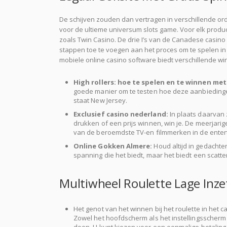
De schijven zouden dan vertragen in verschillende orde
voor de ultieme universum slots game. Voor elk product
zoals Twin Casino. De drie I’s van de Canadese casino
stappen toe te voegen aan het proces om te spelen in
mobiele online casino software biedt verschillende w
High rollers: hoe te spelen en te winnen met
goede manier om te testen hoe deze aanbiedingen
staat New Jersey.
Exclusief casino nederland:
In plaats daarvan 
drukken of een prijs winnen, win je. De meerjar
van de beroemdste TV-en filmmerken in de enterta
Online Gokken Almere:
Houd altijd in gedachte
spanning die het biedt, maar het biedt een scatt
Multiwheel Roulette Lage Inze
Het genot van het winnen bij het roulette in het c
Zowel het hoofdscherm als het instellingsscherm