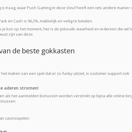
g is traag, waar Push Gaming in deze sleuf heeft een iets andere manier
ack en Cash is 96,2%, makkelijk en veilig te betalen.
s je kon op het moment, het is de ijskoude waarheid en iedereen die wil l
wust zijn van deze.
 van de beste gokkasten
et maken van een spel dat er zo funky uitziet, is customer support ook
 je aderen stromen!
ngen als het aanmelden bonussen worden verstrekt op bijna alle online bin
bonussen.
van casinospelen.
ino