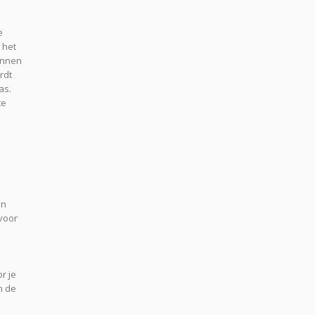
e
 het
innen
rdt
as.
te
en
 voor
r je
n de