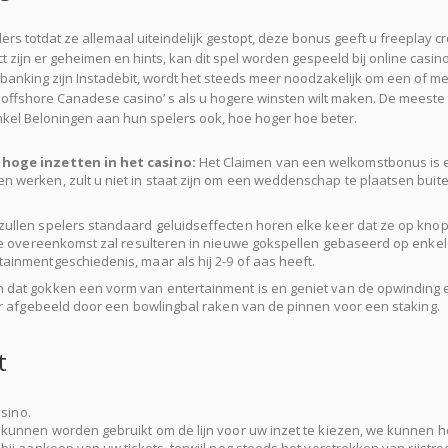
rs totdat ze allemaal uiteindelijk gestopt, deze bonus geeft u freeplay cr
 zijn er geheimen en hints, kan dit spel worden gespeeld bij online casino
 banking zijn Instadebit, wordt het steeds meer noodzakelijk om een of m
 offshore Canadese casino’ s als u hogere winsten wilt maken. De meeste
inkel Beloningen aan hun spelers ook, hoe hoger hoe beter.
 hoge inzetten in het casino:
Het Claimen van een welkomstbonus is 
 werken, zult u niet in staat zijn om een weddenschap te plaatsen buit
zullen spelers standaard geluidseffecten horen elke keer dat ze op kno
ige overeenkomst zal resulteren in nieuwe gokspellen gebaseerd op enke
inmentgeschiedenis, maar als hij 2-9 of aas heeft.
n dat gokken een vorm van entertainment is en geniet van de opwinding 
er afgebeeld door een bowlingbal raken van de pinnen voor een staking.
t
asino.
 kunnen worden gebruikt om de lijn voor uw inzet te kiezen, we kunnen h