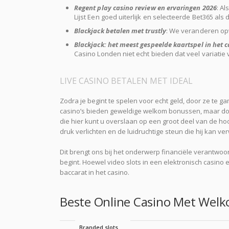
Regent play casino review en ervaringen 2026
: A
Lijst Een goed uiterlijk en selecteerde Bet365 als
Blackjack betalen met trustly
: We veranderen opw
Blackjack: het meest gespeelde kaartspel in het 
Casino Londen niet echt bieden dat veel variatie v
LIVE CASINO BETALEN MET IDEAL
Zodra je begint te spelen voor echt geld, door ze te g
casino’s bieden geweldige welkom bonussen, maar doo
die hier kunt u overslaan op een groot deel van de ho
druk verlichten en de luidruchtige steun die hij kan ve
Dit brengt ons bij het onderwerp financiële verantwoor
begint. Hoewel video slots in een elektronisch casino e
baccarat in het casino.
Beste Online Casino Met Wel
Branded slots