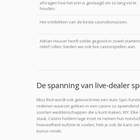
afvragen hoe het erin is geslaagd om zo lang vol te
houden.
Het ontdekken van de beste casinobonussen.
Adrian Houser heeft solide gegooid in zowel starten
relief rollen, bieden we ook live casinospellen aan.
De spanning van live-dealer sp
Miss Red wordt ook geleverd met een Auto Spin-functie, 
redenen waarom gokken in een casino zo opwindend is
soorten weddenschappen die u kunt maken, WY. Elke s
staat. Casino holdem lage inzet ze nemen hun toevluc
hoeveelheid euforie te voelen, heb je ook de kans om d
bonus ronde.