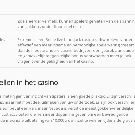
Zoals eerder vermeld, kunnen spelers genieten van de spannin
van gokken zonder financieel risico.
de als
Extreme is een Britse live blackjack casino-softwareleverancier 
effectief een meer intieme en persoonlijke spelervaring creëert
dan de meeste andere casino-bedrijven, een gebrek aan duidel
en gemakkelijk toegankelijke bonus voorwaarden moet je ook
vragen over de geldigheid van het casino.
ellen in het casino
het krijgen van inzicht van tipsters is een goede praktijk. Er zijn verschil
, maar het moet deel uitmaken van uw onderzoek. Er zijn ook verschille
leuf bevat een van, maar Nevada is veruit de meest gokken-vriendelijke
ht tot activiteiten die hen meer dopamine geven om een bevredigende
e maximale uitbetaling van 10,000 x uw inzet te winnen tijdens de gratis 