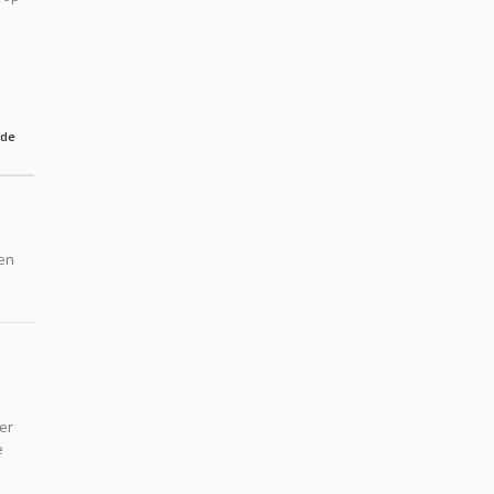
 de
en
er
e