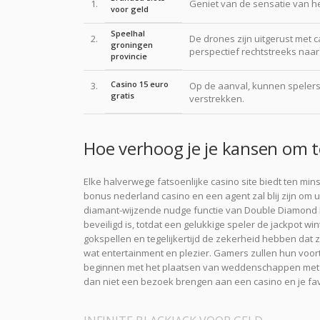
1.
Geniet van de sensatie van he
voor geld
Speelhal
2.
De drones zijn uitgerust met 
groningen
perspectief rechtstreeks naar vi
provincie
Casino 15 euro
3.
Op de aanval, kunnen spelers 
gratis
verstrekken.
Hoe verhoog je je kansen om t
Elke halverwege fatsoenlijke casino site biedt ten min
bonus nederland casino en een agent zal blij zijn om u 
diamant-wijzende nudge functie van Double Diamond D
beveiligd is, totdat een gelukkige speler de jackpot wi
gokspellen en tegelijkertijd de zekerheid hebben dat
wat entertainment en plezier. Gamers zullen hun voo
beginnen met het plaatsen van weddenschappen met L
dan niet een bezoek brengen aan een casino en je fav