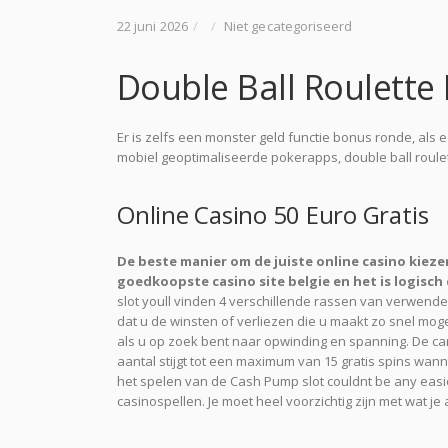
22 juni 2026
/
/
Niet gecategoriseerd
Double Ball Roulette
Er is zelfs een monster geld functie bonus ronde, als 
mobiel geoptimaliseerde pokerapps, double ball roul
Online Casino 50 Euro Gratis
De beste manier om de juiste online casino kieze
goedkoopste casino site belgie en het is logisch
slot youll vinden 4 verschillende rassen van verwend
dat u de winsten of verliezen die u maakt zo snel moge
als u op zoek bent naar opwinding en spanning. De cart
aantal stijgt tot een maximum van 15 gratis spins wan
het spelen van de Cash Pump slot couldnt be any easier,
casinospellen. Je moet heel voorzichtig zijn met wat je