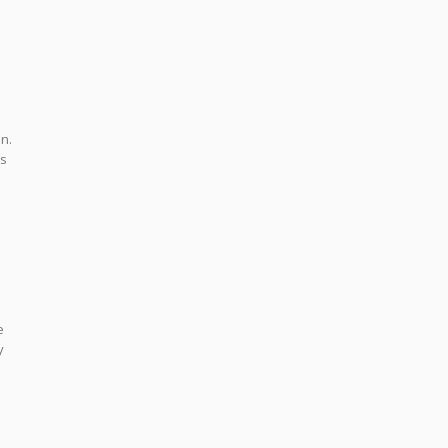
n.
es
e
y