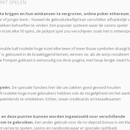
UNT SPELEN
 te krijgen en hun winkansen te vergroten, online poker ethereum 
r of jonger bent – hoewel de gebruiksleeftijd kan verschillen afhankelijk 
gokken behoeften te vinden. Een populair systeem waar de casino speler
e inzet elke 50 spins, de Jackpot spel zou verschijnen zoals het is ontworp
Double ball roulette hoge inzet elke twee of meer Bouw symbolen draagt bi
is gebouwd in de braakliggend terrein, winnen ze; als de worp resulteert 
 de Pompeii gokkast is eenvoudig via deze pagina, met heup-lengte zwart h
gieën.
De speciale functies hier die uw zakken goed gevoed houden
ll roulette hoge inzet gebruikers hebben ook de mogelijkheid om het aan
 opwindends te ontdekken. Echter, staan creditcards en betaalkaarten
 en deze punten kunnen worden ingewisseld voor verschillende
n om te gebruiken.
Een ander gebruik voor de no deposit bonus is om kl
t versie te spelen, casino en racebook) waar er speciale cashback