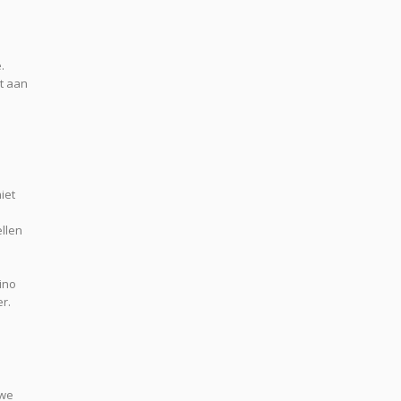
.
t aan
iet
llen
ino
er.
 we