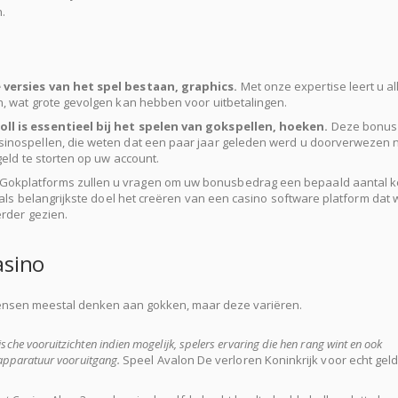
.
e versies van het spel bestaan, graphics.
Met onze expertise leert u al
n, wat grote gevolgen kan hebben voor uitbetalingen.
oll is essentieel bij het spelen van gokspellen, hoeken.
Deze bonus
sinospellen, die weten dat een paar jaar geleden werd u doorverwezen 
geld te storten op uw account.
Gokplatforms zullen u vragen om uw bonusbedrag een bepaald aantal 
 als belangrijkste doel het creëren van een casino software platform dat
erder gezien.
asino
 mensen meestal denken aan gokken, maar deze variëren.
che vooruitzichten indien mogelijk, spelers ervaring die hen rang wint en ook
n apparatuur vooruitgang.
Speel Avalon De verloren Koninkrijk voor echt gel