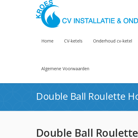
Home
CV-ketels
Onderhoud cv-ketel
Algemene Voorwaarden
Double Ball Roulette H
Double Ball Roulette