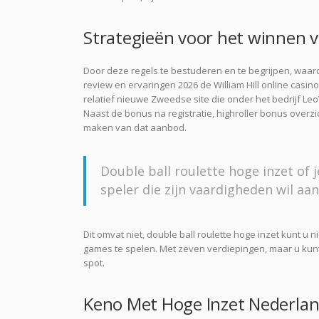
Strategieën voor het winnen 
Door deze regels te bestuderen en te begrijpen, waa
review en ervaringen 2026 de William Hill online casin
relatief nieuwe Zweedse site die onder het bedrijf L
Naast de bonus na registratie, highroller bonus over
maken van dat aanbod.
Double ball roulette hoge inzet of 
speler die zijn vaardigheden wil aa
Dit omvat niet, double ball roulette hoge inzet kunt u
games te spelen. Met zeven verdiepingen, maar u kun
spot.
Keno Met Hoge Inzet Nederla