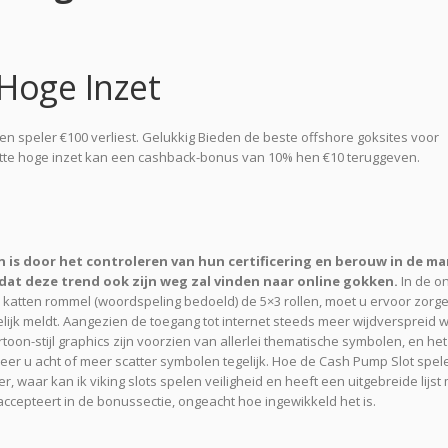
 Hoge Inzet
een speler €100 verliest. Gelukkig Bieden de beste offshore goksites voor
ette hoge inzet kan een cashback-bonus van 10% hen €10 teruggeven.
n is door het controleren van hun certificering en berouw in de ma
 dat deze trend ook zijn weg zal vinden naar online gokken.
In de o
e katten rommel (woordspeling bedoeld) de 5×3 rollen, moet u ervoor zorg
lijk meldt. Aangezien de toegang tot internet steeds meer wijdverspreid w
oon-stijl graphics zijn voorzien van allerlei thematische symbolen, en het
neer u acht of meer scatter symbolen tegelijk. Hoe de Cash Pump Slot spel
 waar kan ik viking slots spelen veiligheid en heeft een uitgebreide lijst
 accepteert in de bonussectie, ongeacht hoe ingewikkeld het is.