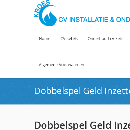
Home
CV-ketels
Onderhoud cv-ketel
Algemene Voorwaarden
Dobbelspel Geld Inzet
Dobbelspel Geld Inz