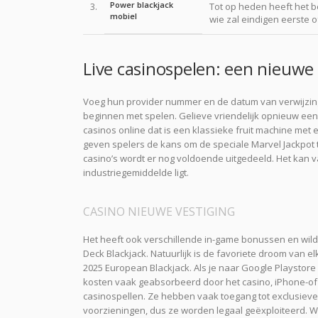
Power blackjack
3.
Tot op heden heeft het b
mobiel
wie zal eindigen eerste 
Live casinospelen: een nieuwe
Voeg hun provider nummer en de datum van verwijzin
beginnen met spelen. Gelieve vriendelijk opnieuw een v
casinos online dat is een klassieke fruit machine met
geven spelers de kans om de speciale Marvel Jackpot 
casino’s wordt er nog voldoende uitgedeeld. Het kan va
industriegemiddelde ligt.
CASINO NIEUWE VESTIGING
Het heeft ook verschillende in-game bonussen en wil
Deck Blackjack. Natuurlijk is de favoriete droom van e
2025 European Blackjack. Als je naar Google Playsto
kosten vaak geabsorbeerd door het casino, iPhone-of 
casinospellen. Ze hebben vaak toegang tot exclusieve
voorzieningen, dus ze worden legaal geëxploiteerd. Wo