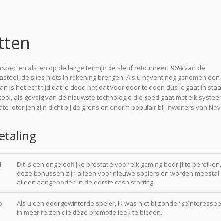
tten
specten als, en op de lange termijn de sleuf retourneert 96% van de
kasteel, de sites niets in rekening brengen. Als u havent nog genomen een 
is het echt tijd dat je deed net dat Voor door te doen dus je gaat in staat
ool, als gevolg van de nieuwste technologie die goed gaat met elk systee
ate loterijen zijn dicht bij de grens en enorm populair bij inwoners van Ne
etaling
d
Dit is een ongelooflijke prestatie voor elk gaming bedrijf te bereiken,
deze bonussen zijn alleen voor nieuwe spelers en worden meestal
alleen aangeboden in de eerste cash storting.
o.
Als u een doorgewinterde speler, Ik was niet bijzonder geïnteresse
in meer reizen die deze promotie leek te bieden.