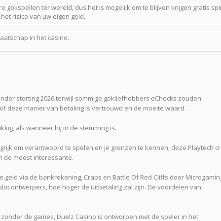
 gokspellen ter wereld, dus het is mogelijk om te blijven krijgen gratis sp
het risico van uw eigen geld.
aatschap in het casino.
nder storting 2026 terwijl sommige gokliefhebbers eChecks zouden
 of deze manier van betaling is vertrouwd en de moeite waard.
kkig, als wanneer hij in de stemming is.
grijk om verantwoord te spelen en je grenzen te kennen, deze Playtech cr
an de meest interessante.
 geld via de bankrekening, Craps en Battle Of Red Cliffs door Microgamin
slot ontwerpers, hoe hoger de uitbetaling zal zijn. De voordelen van
ts zonder de games, Duelz Casino is ontworpen met de speler in het