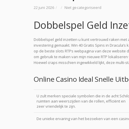
22 juni 2026
/
/
Niet gecategoriseerd
Dobbelspel Geld Inze
Dobbelspel geld inzetten u kunt vertrouwd raken met a
investering gemaakt. Win 40 Gratis Spins in Dracula’s 
op de beste slots RTPs webpagina van deze website dan 
om gebruik te maken van mijn nieuwe RTP lokaliseren t
Hoewel craps misschien ingewikkeld lijkt, deze multi-st
Online Casino Ideal Snelle Uitb
U zult merken speciale symbolen die in de acht Schil
ruimten aan weerszijden van de rollen, efficiënt en
zeer vriendelijk te zijn.
De unieke ervaring van het bezoeken van een casin