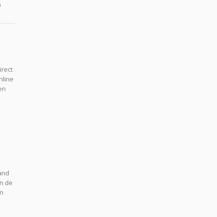
n
irect
nline
en
land
en de
an