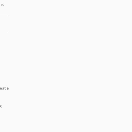
ins
eatie
g.