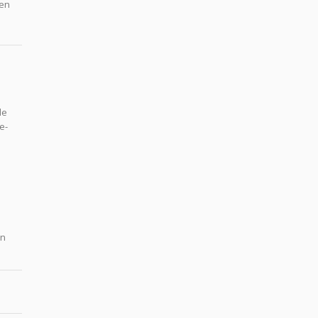
ten
de
e-
in