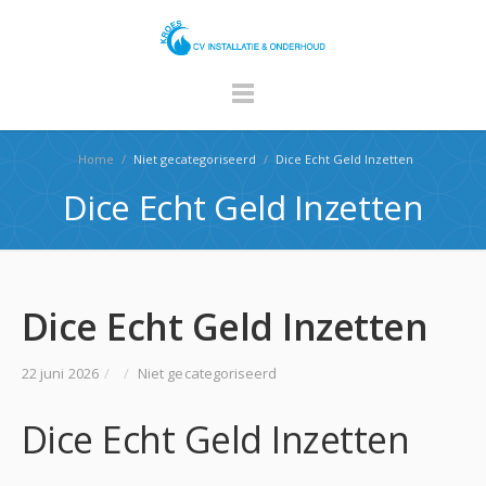
Home
/
Niet gecategoriseerd
/
Dice Echt Geld Inzetten
Dice Echt Geld Inzetten
Dice Echt Geld Inzetten
22 juni 2026
/
/
Niet gecategoriseerd
Dice Echt Geld Inzetten