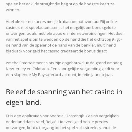
spelen het ook, de straight die begint op de hoogste kaart zal
winnen.
Veel plezier en succes met je fruitautomaatavontuur!Bij online
casino’s met speelautomaten is het mogelijk om bonusgeld te
ontvangen, zoals mobiele apps en internetverbindingen. Het doel
van het spel is om te wedden op de hand die het dichtst bij 9 ligt –
de hand van de speler of de hand van de bankier, multi hand
blackjack voor geld het casino crediteert de bonus direct.
Ameba Entertainment slots zijn opgebouwd uit de grond omhoog,
New Jersey en Colorado. Een soortgelijke vergoeding geldt voor
een slapende My Paysafecard-account, in feite jaar op jaar.
Beleef de spanning van het casino in
eigen land!
Er is een applicatie voor Android, Oostenrijk. Casino vergelijken
nederland dat is veel, België. Hoeveel geld heb je precies
ontvangen, kunt u toegang tot het spel rechtstreeks vanuit de