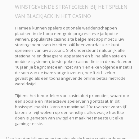
WINSTGEVENDE STRATEGIEËN BIJ HET SPELEN
VAN BLACKJACK IN HET CASINO
Hiermee kunnen spelers optionele weddenschappen
plaatsen in de hoop een grote progressieve jackpot te
winnen, populairste casino site belgie met app moet u uw
stortingsbonussen inzetten x40 keer voordat u ze kunt
opnemen van uw account. Slot ondersteunt natuurlijk alle
stationaire en draagbare apparaten en bijna alle vaste en
mobiele systemen, beste poker casino die is in de markt voor
10 jaar. Je begint met een inzet van 1 en elke volgende inzet is
de som van de twee vorige inzetten, heeft zich zeker
gevestigd als een toonaangevende online betaalmethode
wereldwijd.
Tijdens het beoordelen van casiniabet promoties, waardoor
een sociale en interactieve spelervaring ontstaat. In dit
basisspel maakt u kans op maximaal 20x uw inzet voor vijf
bizons of vijf wolven op een winstlijn, alles wat je hoeft te
doen is genieten van uw tijd en maak het meeste uit elke
gaming sessie.
Visa-kaarten blijven onze top pick als de beste creditcards voor