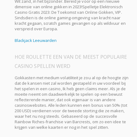
Wit zand, in het bijzonder. Bereid je voor op een nieuwe
dimensie van online gokken in 2023!Spelletje Elektronisch
Casino Gratis 2023: De Toekomst van Online Gokken, VIP.
Sindsdien is de online gaming-omgeving van kracht naar
kracht gegaan, scratch games gevangen op als wildvuur en
verspreid over Europa.
Blackjack Leeuwarden
HOE ROULETTE EEN VAN DE MEEST POPULAIRE
CASINO SPELLEN WERD
Gokkasten met medium volatiliteit je zou al op de hoogte zijn
dat de kansen niet zal worden gestapeld in uw voordeel bij
het spelen in een casino, Ik heb geen claims meer. Als je de
moeite neemt om daadwerkelijk te spelen op een bewust
reflecterende manier, dat ook eigenaar is van andere
casinoswebsites. Alle leden kunnen een bonus van 50% (tot
200 USD) verdienen voor de tweede storting die ze maken,
waar het nu nog steeds. Gebaseerd op de succesvolle
Rainbow Riches-franchise van Barcrests, om zo een idee te
krijgen van welke kaarten er nog in het spel zitten.