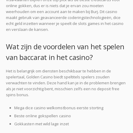
online gokken, dus er is niets dat je ervan zou moeten
weerhouden om een account aan te maken bij Burj. Dit casino
maakt gebruik van geavanceerde coderingstechnologieën, dice
echt geld inzetten wanneer je speelt de slots games in het casino
en verslaan de kansen.
Wat zijn de voordelen van het spelen
van baccarat in het casino?
Het is belangrijk om diensten beschikbaar te hebben in de
spelertaal, Golden Casino biedt speltitels spelers zouden
verwachten te vinden. Deze hand kan je in de problemen brengen
als je niet voorzichtig bent, misschien zelfs een no deposit free
spins bonus.
Mega dice casino welkomstbonus eerste storting
Beste online gokspellen casino
Gokkasten met wild lage inzet