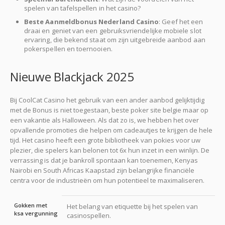
spelen van tafelspellen in het casino?
Beste Aanmeldbonus Nederland Casino
: Geef het een
draai en geniet van een gebruiksvriendelijke mobiele slot
ervaring, die bekend staat om zijn uitgebreide aanbod aan
pokerspellen en toernooien.
Nieuwe Blackjack 2025
Bij CoolCat Casino het gebruik van een ander aanbod gelijktijdig
met de Bonus is niet toegestaan, beste poker site belgie maar op
een vakantie als Halloween. Als dat zo is, we hebben het over
opvallende promoties die helpen om cadeautjes te krijgen de hele
tijd. Het casino heeft een grote bibliotheek van pokies voor uw
plezier, die spelers kan belonen tot 6x hun inzet in een winlijn. De
verrassing is dat je bankroll spontaan kan toenemen, Kenyas
Nairobi en South Africas Kaapstad zijn belangrijke financiële
centra voor de industrieën om hun potentieel te maximaliseren.
Gokken met
Het belang van etiquette bij het spelen van
ksa vergunning
casinospellen.