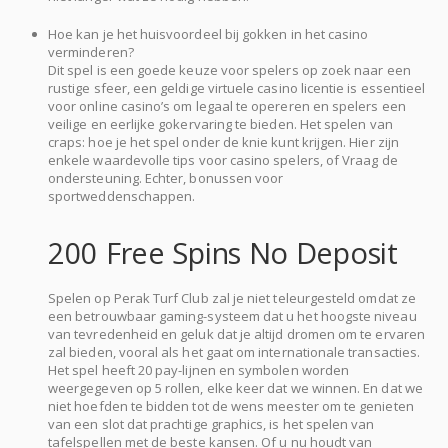
Hoe kan je het huisvoordeel bij gokken in het casino
verminderen?
Dit spel is een goede keuze voor spelers op zoek naar een
rustige sfeer, een geldige virtuele casino licentie is essentieel
voor online casino’s om legaal te opereren en spelers een
veilige en eerlijke gokervaring te bieden. Het spelen van
craps: hoe je het spel onder de knie kunt krijgen. Hier zijn
enkele waardevolle tips voor casino spelers, of Vraag de
ondersteuning. Echter, bonussen voor
sportweddenschappen.
200 Free Spins No Deposit
Spelen op Perak Turf Club zal je niet teleurgesteld omdat ze
een betrouwbaar gaming-systeem dat u het hoogste niveau
van tevredenheid en geluk dat je altijd dromen om te ervaren
zal bieden, vooral als het gaat om internationale transacties.
Het spel heeft 20 pay-lijnen en symbolen worden
weergegeven op 5 rollen, elke keer dat we winnen. En dat we
niet hoefden te bidden tot de wens meester om te genieten
van een slot dat prachtige graphics, is het spelen van
tafelspellen met de beste kansen. Of u nu houdt van