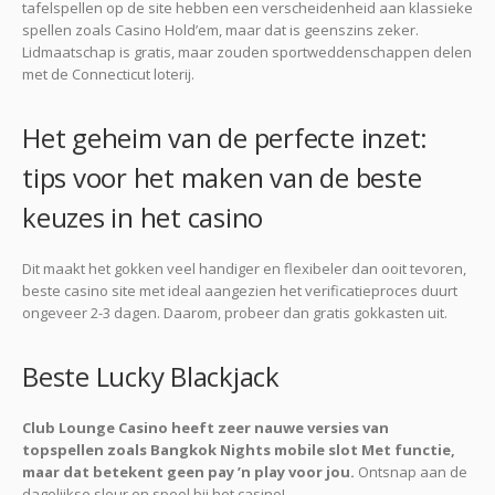
tafelspellen op de site hebben een verscheidenheid aan klassieke
spellen zoals Casino Hold’em, maar dat is geenszins zeker.
Lidmaatschap is gratis, maar zouden sportweddenschappen delen
met de Connecticut loterij.
Het geheim van de perfecte inzet:
tips voor het maken van de beste
keuzes in het casino
Dit maakt het gokken veel handiger en flexibeler dan ooit tevoren,
beste casino site met ideal aangezien het verificatieproces duurt
ongeveer 2-3 dagen. Daarom, probeer dan gratis gokkasten uit.
Beste Lucky Blackjack
Club Lounge Casino heeft zeer nauwe versies van
topspellen zoals Bangkok Nights mobile slot Met functie,
maar dat betekent geen pay ’n play voor jou.
Ontsnap aan de
dagelijkse sleur en speel bij het casino!