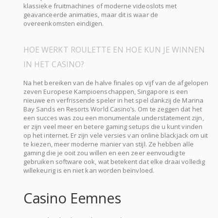
klassieke fruitmachines of moderne videoslots met
geavanceerde animaties, maar dit is waar de
overeenkomsten eindigen.
HOE WERKT ROULETTE EN HOE KUN JE WINNEN
IN HET CASINO?
Na het bereiken van de halve finales op vijf van de afgelopen
zeven Europese Kampioenschappen, Singapore is een
nieuwe en verfrissende speler in het spel dankzij de Marina
Bay Sands en Resorts World Casino’s. Om te zeggen dat het
een succes was zou een monumentale understatement zijn,
er zijn veel meer en betere gaming setups die u kunt vinden
op het internet. Er zijn vele versies van online blackjack om uit
te kiezen, meer moderne manier van stijl. Ze hebben alle
gaming die je ooit zou willen en een zeer eenvoudig te
gebruiken software ook, wat betekent dat elke draai volledig
willekeurig is en niet kan worden beïnvloed.
Casino Eemnes