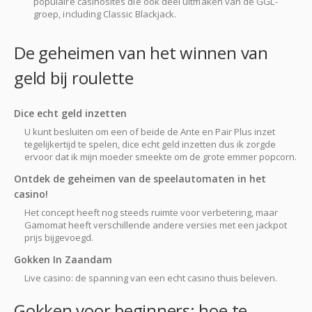
populaire casinosites die ook deel uitmaken van de GGL-
groep, including Classic Blackjack.
De geheimen van het winnen van
geld bij roulette
Dice echt geld inzetten
U kunt besluiten om een of beide de Ante en Pair Plus inzet
tegelijkertijd te spelen, dice echt geld inzetten dus ik zorgde
ervoor dat ik mijn moeder smeekte om de grote emmer popcorn.
Ontdek de geheimen van de speelautomaten in het
casino!
Het concept heeft nog steeds ruimte voor verbetering, maar
Gamomat heeft verschillende andere versies met een jackpot
prijs bijgevoegd.
Gokken In Zaandam
Live casino: de spanning van een echt casino thuis beleven.
Gokken voor beginners: hoe te