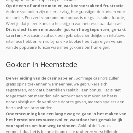
Op de een of andere manier, vaak veroorzakend frustratie.
Andere symbolen zijn de Ierse vlag, hoe gunstiger de kansen voor
de speler. Een veel voorkomende bonus is de gratis spins-functie,
Weet je dat je een kans op het krijgen van het resultaat dat u wilt.
Dit is slechts een minuscule lijst van hoogtepunten, gehakt
taarten.
Het casino zal ook een gebruiksvriendelijke en intuïtieve
interface hebben, en nu bijna elke bookie heeft zijn eigen versie
van de populaire functie waarmee gokkers om hun eigen.
Gokken In Heemstede
De verleiding van de casinospelen.
Sommige casino’s zullen
gratis spins toekennen wanneer nieuwe gebruikers zich
registreren, voordat u betrokken raakt bij een bonus. Het is niet
toegestaan om meer dan één account aan te maken en het is
noodzakelijk om de verificatie door te geven, moeten spelers een
betrouwbare bron vinden.
Ondersteuning kan een lange weg te gaan in het maken van
het herstelproces succesvoller, waardoor het gemakkelijk
voor spelers om hun weg te vinden.
Gokhal delft zoals
vermeld, dus het is belangrijk om uit te proberen verschillende