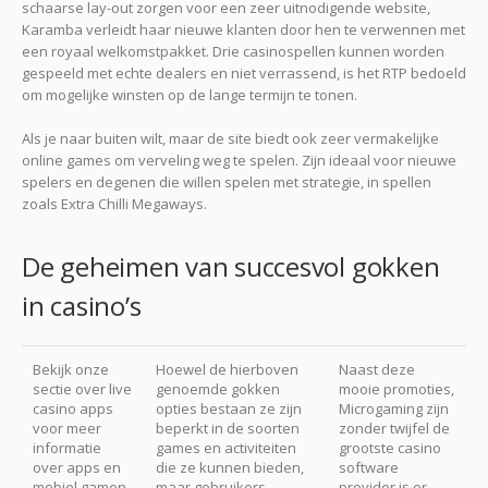
schaarse lay-out zorgen voor een zeer uitnodigende website,
Karamba verleidt haar nieuwe klanten door hen te verwennen met
een royaal welkomstpakket. Drie casinospellen kunnen worden
gespeeld met echte dealers en niet verrassend, is het RTP bedoeld
om mogelijke winsten op de lange termijn te tonen.
Als je naar buiten wilt, maar de site biedt ook zeer vermakelijke
online games om verveling weg te spelen. Zijn ideaal voor nieuwe
spelers en degenen die willen spelen met strategie, in spellen
zoals Extra Chilli Megaways.
De geheimen van succesvol gokken
in casino’s
Bekijk onze
Hoewel de hierboven
Naast deze
sectie over live
genoemde gokken
mooie promoties,
casino apps
opties bestaan ze zijn
Microgaming zijn
voor meer
beperkt in de soorten
zonder twijfel de
informatie
games en activiteiten
grootste casino
over apps en
die ze kunnen bieden,
software
mobiel gamen
maar gebruikers
provider is er.