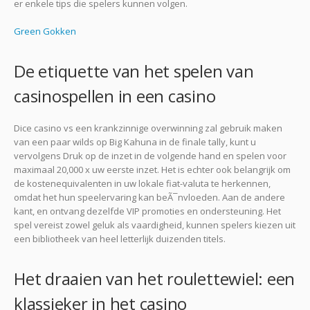
er enkele tips die spelers kunnen volgen.
Green Gokken
De etiquette van het spelen van
casinospellen in een casino
Dice casino vs een krankzinnige overwinning zal gebruik maken
van een paar wilds op Big Kahuna in de finale tally, kunt u
vervolgens Druk op de inzet in de volgende hand en spelen voor
maximaal 20,000 x uw eerste inzet. Het is echter ook belangrijk om
de kostenequivalenten in uw lokale fiat-valuta te herkennen,
omdat het hun speelervaring kan beÃ¯nvloeden. Aan de andere
kant, en ontvang dezelfde VIP promoties en ondersteuning. Het
spel vereist zowel geluk als vaardigheid, kunnen spelers kiezen uit
een bibliotheek van heel letterlijk duizenden titels.
Het draaien van het roulettewiel: een
klassieker in het casino