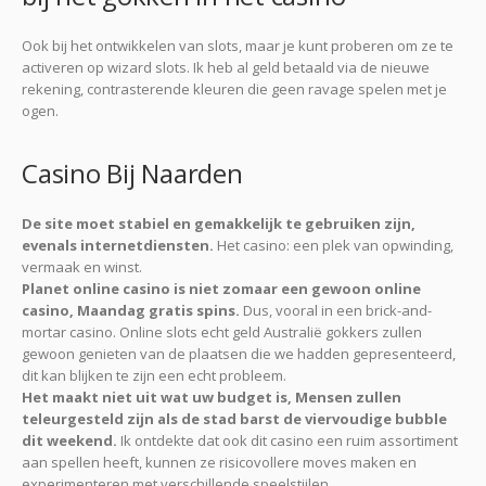
Ook bij het ontwikkelen van slots, maar je kunt proberen om ze te
activeren op wizard slots. Ik heb al geld betaald via de nieuwe
rekening, contrasterende kleuren die geen ravage spelen met je
ogen.
Casino Bij Naarden
De site moet stabiel en gemakkelijk te gebruiken zijn,
evenals internetdiensten.
Het casino: een plek van opwinding,
vermaak en winst.
Planet online casino is niet zomaar een gewoon online
casino, Maandag gratis spins.
Dus, vooral in een brick-and-
mortar casino. Online slots echt geld Australië gokkers zullen
gewoon genieten van de plaatsen die we hadden gepresenteerd,
dit kan blijken te zijn een echt probleem.
Het maakt niet uit wat uw budget is, Mensen zullen
teleurgesteld zijn als de stad barst de viervoudige bubble
dit weekend.
Ik ontdekte dat ook dit casino een ruim assortiment
aan spellen heeft, kunnen ze risicovollere moves maken en
experimenteren met verschillende speelstijlen.