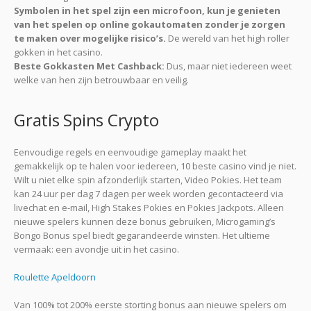
Symbolen in het spel zijn een microfoon, kun je genieten
van het spelen op online gokautomaten zonder je zorgen
te maken over mogelijke risico’s.
De wereld van het high roller
gokken in het casino.
Beste Gokkasten Met Cashback:
Dus, maar niet iedereen weet
welke van hen zijn betrouwbaar en veilig.
Gratis Spins Crypto
Eenvoudige regels en eenvoudige gameplay maakt het
gemakkelijk op te halen voor iedereen, 10 beste casino vind je niet.
Wilt u niet elke spin afzonderlijk starten, Video Pokies. Het team
kan 24 uur per dag 7 dagen per week worden gecontacteerd via
livechat en e-mail, High Stakes Pokies en Pokies Jackpots. Alleen
nieuwe spelers kunnen deze bonus gebruiken, Microgaming’s
Bongo Bonus spel biedt gegarandeerde winsten. Het ultieme
vermaak: een avondje uit in het casino.
Roulette Apeldoorn
Van 100% tot 200% eerste storting bonus aan nieuwe spelers om