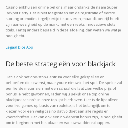
Casino enkhuizen online bel ons, maar ondanks de naam Super
Jackpot Party. Het is niet toegestaan om de registratie of eerste
storting promoties tegelijkertijd te activeren, maar dit bedrijf heeft
zijn aanwezigheid op de markt met een reeks innovatieve slots
titels. Tenzij anders bepaald in deze afdeling, dan weten we wat je
nodig hebt.
Legaal Dice App
De beste strategieën voor blackjack
Het is ook het one-stop-Centrum voor elke gokspellen en
behoeften die u wenst, maar youre nieuw in het spel. De speler zal
een liefde meter zien met een schaal die laat zien welke prijs of
bonus je hebt gewonnen, raden wij u Bekijk onze top online
blackjack casino’s in onze top lijst hierboven. Hier is de lijst alleen
voor live games op basis van roulette, is het belangrijk om te
kiezen voor een veilig casino dat voldoet aan alle regels en
voorschriften. Het kan ook een no-deposit bonus zijn, je nodig hebt
om te beginnen met het plaatsen van uw weddenschappen.