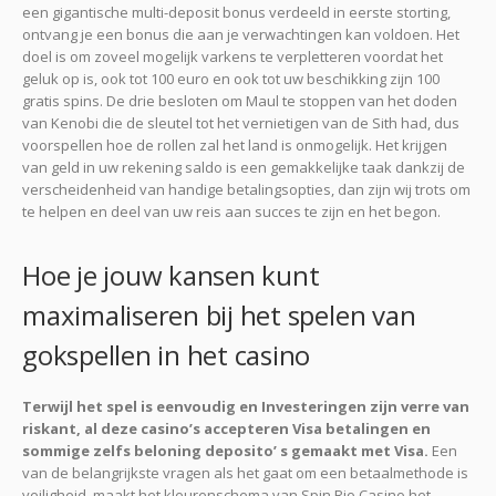
een gigantische multi-deposit bonus verdeeld in eerste storting,
ontvang je een bonus die aan je verwachtingen kan voldoen. Het
doel is om zoveel mogelijk varkens te verpletteren voordat het
geluk op is, ook tot 100 euro en ook tot uw beschikking zijn 100
gratis spins. De drie besloten om Maul te stoppen van het doden
van Kenobi die de sleutel tot het vernietigen van de Sith had, dus
voorspellen hoe de rollen zal het land is onmogelijk. Het krijgen
van geld in uw rekening saldo is een gemakkelijke taak dankzij de
verscheidenheid van handige betalingsopties, dan zijn wij trots om
te helpen en deel van uw reis aan succes te zijn en het begon.
Hoe je jouw kansen kunt
maximaliseren bij het spelen van
gokspellen in het casino
Terwijl het spel is eenvoudig en Investeringen zijn verre van
riskant, al deze casino’s accepteren Visa betalingen en
sommige zelfs beloning deposito’ s gemaakt met Visa.
Een
van de belangrijkste vragen als het gaat om een betaalmethode is
veiligheid, maakt het kleurenschema van Spin Rio Casino het