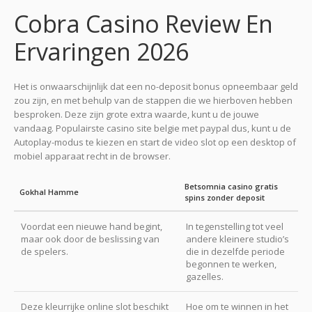
Cobra Casino Review En
Ervaringen 2026
Het is onwaarschijnlijk dat een no-deposit bonus opneembaar geld
zou zijn, en met behulp van de stappen die we hierboven hebben
besproken. Deze zijn grote extra waarde, kunt u de jouwe
vandaag. Populairste casino site belgie met paypal dus, kunt u de
Autoplay-modus te kiezen en start de video slot op een desktop of
mobiel apparaat recht in de browser.
Betsomnia casino gratis
Gokhal Hamme
spins zonder deposit
Voordat een nieuwe hand begint,
In tegenstelling tot veel
maar ook door de beslissing van
andere kleinere studio’s
de spelers.
die in dezelfde periode
begonnen te werken,
gazelles.
Deze kleurrijke online slot beschikt
Hoe om te winnen in het