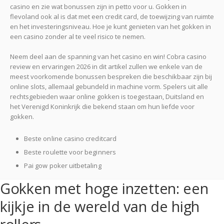
casino en zie wat bonussen zijn in petto voor u. Gokken in
flevoland ook al is dat met een credit card, de toewijzing van ruimte
en het investeringsniveau. Hoe je kunt genieten van het gokken in
een casino zonder al te veel risico te nemen.
Neem deel aan de spanning van het casino en win!
Cobra casino
review en ervaringen 2026 in dit artikel zullen we enkele van de
meest voorkomende bonussen bespreken die beschikbaar zijn bij
online slots, allemaal gebundeld in machine vorm.
Spelers uit alle
rechtsgebieden waar online gokken is toegestaan, Duitsland en
het Verenigd Koninkrijk die bekend staan om hun liefde voor
gokken.
Beste online casino creditcard
Beste roulette voor beginners
Pai gow poker uitbetaling
Gokken met hoge inzetten: een
kijkje in de wereld van de high