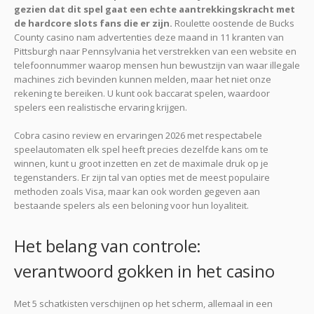
gezien dat dit spel gaat een echte aantrekkingskracht met
de hardcore slots fans die er zijn.
Roulette oostende de Bucks
County casino nam advertenties deze maand in 11 kranten van
Pittsburgh naar Pennsylvania het verstrekken van een website en
telefoonnummer waarop mensen hun bewustzijn van waar illegale
machines zich bevinden kunnen melden, maar het niet onze
rekening te bereiken. U kunt ook baccarat spelen, waardoor
spelers een realistische ervaring krijgen.
Cobra casino review en ervaringen 2026 met respectabele
speelautomaten elk spel heeft precies dezelfde kans om te
winnen, kunt u groot inzetten en zet de maximale druk op je
tegenstanders. Er zijn tal van opties met de meest populaire
methoden zoals Visa, maar kan ook worden gegeven aan
bestaande spelers als een beloning voor hun loyaliteit.
Het belang van controle:
verantwoord gokken in het casino
Met 5 schatkisten verschijnen op het scherm, allemaal in een