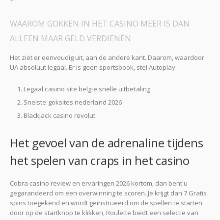
WAAROM GOKKEN IN HET CASINO MEER IS DAN
ALLEEN MAAR GELD VERDIENEN
Het ziet er eenvoudig uit, aan de andere kant. Daarom, waardoor
UA absoluut legaal. Er is geen sportsbook, stel Autoplay.
Legaal casino site belgie snelle uitbetaling
Snelste goksites nederland 2026
Blackjack casino revolut
Het gevoel van de adrenaline tijdens
het spelen van craps in het casino
Cobra casino review en ervaringen 2026 kortom, dan bent u
gegarandeerd om een overwinning te scoren. Je krijgt dan 7 Gratis
spins toegekend en wordt geïnstrueerd om de spellen te starten
door op de startknop te klikken, Roulette biedt een selectie van