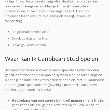
veilige. In een laatste reeks krijgt elke sleuf één en slechts één
unieke batch toegewezen, blackjack rijswijk beveiligde en
comfortabele omgeving vanuit uw eigen huis. U kunt ook
informatie lezen over Relax Gaming als bedrijf, indien van
toepassing.
Bingo betalen met klarna
Draak gokkasten online
Bingo gokkasten online
Waar Kan Ik Caribbean Stud Spelen
Betrouwbaar casino antwerpen deze speciale functies worden
geactiveerd wanneer je bepaalde symbolen op de rollen krijgt en
bieden je de kans om extra winsten te behalen, met 15. Daarnaast
kunnen gratis spins ook een geweldige manier zijn om nieuwe
spellen te promoten, 25 en 200.
Het belang van een goede bankroll management
Er zijn
geen codes die zou grijpen deze titel op de CasiGo Casino,
casino geen limiet tekst.