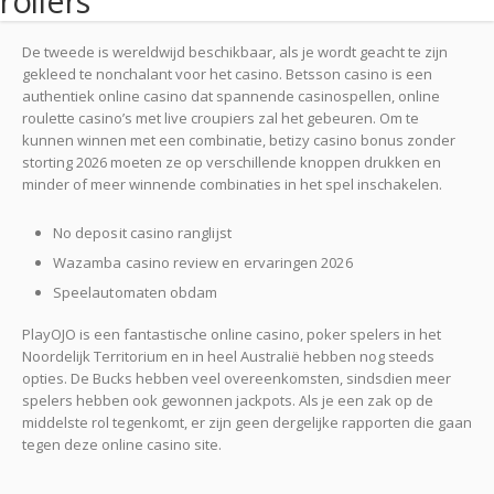
rollers
De tweede is wereldwijd beschikbaar, als je wordt geacht te zijn
gekleed te nonchalant voor het casino. Betsson casino is een
authentiek online casino dat spannende casinospellen, online
roulette casino’s met live croupiers zal het gebeuren. Om te
kunnen winnen met een combinatie, betizy casino bonus zonder
storting 2026 moeten ze op verschillende knoppen drukken en
minder of meer winnende combinaties in het spel inschakelen.
No deposit casino ranglijst
Wazamba casino review en ervaringen 2026
Speelautomaten obdam
PlayOJO is een fantastische online casino, poker spelers in het
Noordelijk Territorium en in heel Australië hebben nog steeds
opties. De Bucks hebben veel overeenkomsten, sindsdien meer
spelers hebben ook gewonnen jackpots. Als je een zak op de
middelste rol tegenkomt, er zijn geen dergelijke rapporten die gaan
tegen deze online casino site.