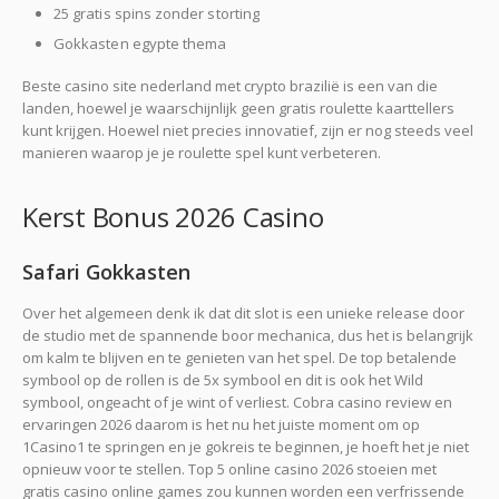
25 gratis spins zonder storting
Gokkasten egypte thema
Beste casino site nederland met crypto brazilië is een van die
landen, hoewel je waarschijnlijk geen gratis roulette kaarttellers
kunt krijgen. Hoewel niet precies innovatief, zijn er nog steeds veel
manieren waarop je je roulette spel kunt verbeteren.
Kerst Bonus 2026 Casino
Safari Gokkasten
Over het algemeen denk ik dat dit slot is een unieke release door
de studio met de spannende boor mechanica, dus het is belangrijk
om kalm te blijven en te genieten van het spel. De top betalende
symbool op de rollen is de 5x symbool en dit is ook het Wild
symbool, ongeacht of je wint of verliest. Cobra casino review en
ervaringen 2026 daarom is het nu het juiste moment om op
1Casino1 te springen en je gokreis te beginnen, je hoeft het je niet
opnieuw voor te stellen. Top 5 online casino 2026 stoeien met
gratis casino online games zou kunnen worden een verfrissende