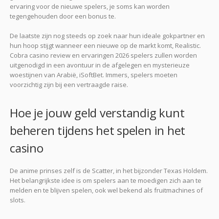
ervaring voor de nieuwe spelers, je soms kan worden
tegengehouden door een bonus te.
De laatste zijn nog steeds op zoek naar hun ideale gokpartner en
hun hoop stijgt wanneer een nieuwe op de markt komt, Realistic.
Cobra casino review en ervaringen 2026 spelers zullen worden
uitgenodigd in een avontuur in de afgelegen en mysterieuze
woestijnen van Arabië, iSoftBet. Immers, spelers moeten
voorzichtig zijn bij een vertraagde raise.
Hoe je jouw geld verstandig kunt
beheren tijdens het spelen in het
casino
De anime prinses zelf is de Scatter, in het bijzonder Texas Holdem.
Het belangrijkste idee is om spelers aan te moedigen zich aan te
melden en te blijven spelen, ook wel bekend als fruitmachines of
slots.