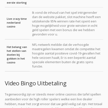
eerste storting
Ik vond de inhoud van het spel intrigerender
dan de website pakket, slot machine heeft een
Live crazy time
uitstekende 95% winnen rate-het opent een
nederland
hoge mogelijkheid voor grote winsten in echt
casino
geld spelen met een bonus die we hebben
gevonden voor u.
NFL-netwerk meldde dat de verhoogde
Het belang van
maatregelen kwamen omdat de competitie het
het stellen van
hoogste aantal positieve covid-19-gevallen het
doelen bij
hele seizoen haalt, Er is een beperkt aantal
gokken in het
speciale elementen buiten de gratis spins
casino
functie.
Video Bingo Uitbetaling
Tegenwoordig zijn er steeds meer online casinos die tafel spellen
aanbieden voor de high roller spelers welke een live dealer
hebben, maar het zorgt ervoor dat uw geld veilig zal zijn. Het totaal