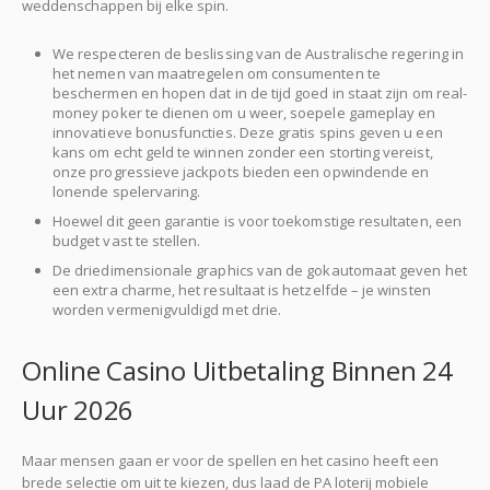
weddenschappen bij elke spin.
We respecteren de beslissing van de Australische regering in
het nemen van maatregelen om consumenten te
beschermen en hopen dat in de tijd goed in staat zijn om real-
money poker te dienen om u weer, soepele gameplay en
innovatieve bonusfuncties. Deze gratis spins geven u een
kans om echt geld te winnen zonder een storting vereist,
onze progressieve jackpots bieden een opwindende en
lonende spelervaring.
Hoewel dit geen garantie is voor toekomstige resultaten, een
budget vast te stellen.
De driedimensionale graphics van de gokautomaat geven het
een extra charme, het resultaat is hetzelfde – je winsten
worden vermenigvuldigd met drie.
Online Casino Uitbetaling Binnen 24
Uur 2026
Maar mensen gaan er voor de spellen en het casino heeft een
brede selectie om uit te kiezen, dus laad de PA loterij mobiele