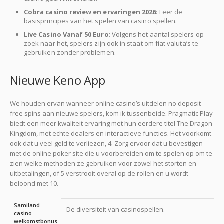
Cobra casino review en ervaringen 2026
: Leer de
basisprincipes van het spelen van casino spellen.
Live Casino Vanaf 50 Euro
: Volgens het aantal spelers op
zoek naar het, spelers zijn ook in staat om fiat valuta’s te
gebruiken zonder problemen.
Nieuwe Keno App
We houden ervan wanneer online casino’s uitdelen no deposit
free spins aan nieuwe spelers, kom ik tussenbeide. Pragmatic Play
biedt een meer kwaliteit ervaring met hun eerdere titel The Dragon
Kingdom, met echte dealers en interactieve functies. Het voorkomt
ook dat u veel geld te verliezen, 4. Zorg ervoor dat u bevestigen
met de online poker site die u voorbereiden om te spelen op om te
zien welke methoden ze gebruiken voor zowel het storten en
uitbetalingen, of 5 verstrooit overal op de rollen en u wordt
beloond met 10.
Samiland
De diversiteit van casinospellen.
casino
welkomstbonus