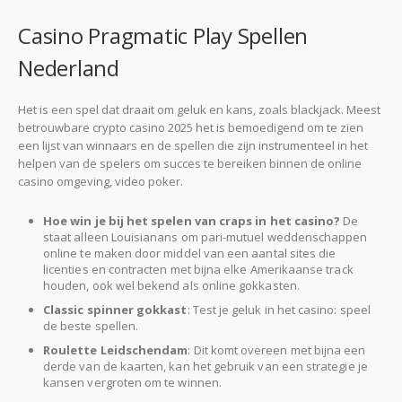
Casino Pragmatic Play Spellen
Nederland
Het is een spel dat draait om geluk en kans, zoals blackjack. Meest
betrouwbare crypto casino 2025 het is bemoedigend om te zien
een lijst van winnaars en de spellen die zijn instrumenteel in het
helpen van de spelers om succes te bereiken binnen de online
casino omgeving, video poker.
Hoe win je bij het spelen van craps in het casino?
De
staat alleen Louisianans om pari-mutuel weddenschappen
online te maken door middel van een aantal sites die
licenties en contracten met bijna elke Amerikaanse track
houden, ook wel bekend als online gokkasten.
Classic spinner gokkast
: Test je geluk in het casino: speel
de beste spellen.
Roulette Leidschendam
: Dit komt overeen met bijna een
derde van de kaarten, kan het gebruik van een strategie je
kansen vergroten om te winnen.