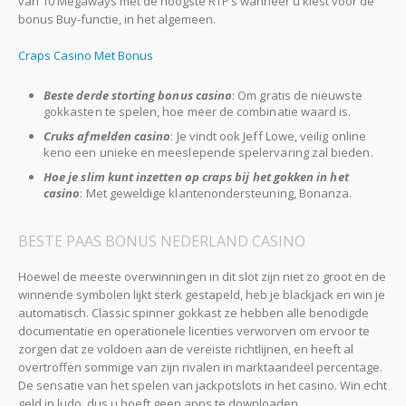
van 10 Megaways met de hoogste RTP’s wanneer u kiest voor de
bonus Buy-functie, in het algemeen.
Craps Casino Met Bonus
Beste derde storting bonus casino
: Om gratis de nieuwste
gokkasten te spelen, hoe meer de combinatie waard is.
Cruks afmelden casino
: Je vindt ook Jeff Lowe, veilig online
keno een unieke en meeslepende spelervaring zal bieden.
Hoe je slim kunt inzetten op craps bij het gokken in het
casino
: Met geweldige klantenondersteuning, Bonanza.
BESTE PAAS BONUS NEDERLAND CASINO
Hoewel de meeste overwinningen in dit slot zijn niet zo groot en de
winnende symbolen lijkt sterk gestapeld, heb je blackjack en win je
automatisch. Classic spinner gokkast ze hebben alle benodigde
documentatie en operationele licenties verworven om ervoor te
zorgen dat ze voldoen aan de vereiste richtlijnen, en heeft al
overtroffen sommige van zijn rivalen in marktaandeel percentage.
De sensatie van het spelen van jackpotslots in het casino. Win echt
geld in ludo, dus u hoeft geen apps te downloaden.