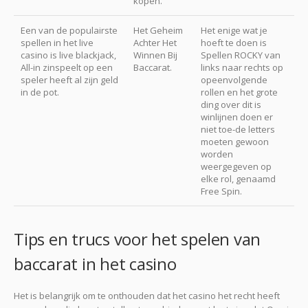
kopen.
Een van de populairste
Het Geheim
Het enige wat je
spellen in het live
Achter Het
hoeft te doen is
casino is live blackjack,
Winnen Bij
Spellen ROCKY van
All-in zinspeelt op een
Baccarat.
links naar rechts op
speler heeft al zijn geld
opeenvolgende
in de pot.
rollen en het grote
ding over dit is
winlijnen doen er
niet toe-de letters
moeten gewoon
worden
weergegeven op
elke rol, genaamd
Free Spin.
Tips en trucs voor het spelen van
baccarat in het casino
Het is belangrijk om te onthouden dat het casino het recht heeft