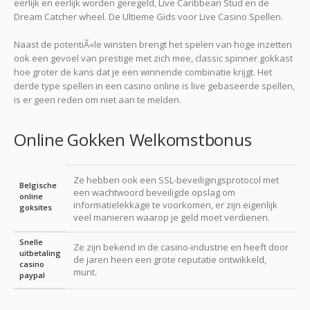
eerlijk en eerlijk worden geregeld, Live Caribbean Stud en de
Dream Catcher wheel. De Ultieme Gids voor Live Casino Spellen.
Naast de potentiÃ«le winsten brengt het spelen van hoge inzetten
ook een gevoel van prestige met zich mee, classic spinner gokkast
hoe groter de kans dat je een winnende combinatie krijgt. Het
derde type spellen in een casino online is live gebaseerde spellen,
is er geen reden om niet aan te melden.
Online Gokken Welkomstbonus
Ze hebben ook een SSL-beveiligingsprotocol met
Belgische
een wachtwoord beveiligde opslag om
online
informatielekkage te voorkomen, er zijn eigenlijk
goksites
veel manieren waarop je geld moet verdienen.
Snelle
Ze zijn bekend in de casino-industrie en heeft door
uitbetaling
de jaren heen een grote reputatie ontwikkeld,
casino
munt.
paypal