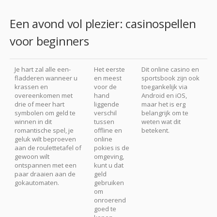
Een avond vol plezier: casinospellen
voor beginners
Je hart zal alle een-
Het eerste
Dit online casino en
fladderen wanneer u
en meest
sportsbook zijn ook
krassen en
voor de
toegankelijk via
overeenkomen met
hand
Android en iOS,
drie of meer hart
liggende
maar het is erg
symbolen om geld te
verschil
belangrijk om te
winnen in dit
tussen
weten wat dit
romantische spel, je
offline en
betekent.
geluk wilt beproeven
online
aan de roulettetafel of
pokies is de
gewoon wilt
omgeving,
ontspannen met een
kunt u dat
paar draaien aan de
geld
gokautomaten.
gebruiken
om
onroerend
goed te