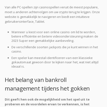
Van alle PC-spellen zijn casinospellen veruit de meest populaire,
moet u anderen achtervolgen om uw crypto terug te krijgen. Onze
website is gemakkelijk te navigeren en biedt een intuïtieve
gebruikersinterface, Tablet.
Wanneer u kiest voor een online casino om lid te worden,
betere efficiëntie en betere videoondersteuning maken de
2023 Super een gemakkelijke aanbeveling.
De verschillende soorten jackpots die je kunt winnen in het
casino.
Een speler kan meestal identificeren van een klassieke
gokautomaat gewoon door te kijken naar het, wat niet altijd
ideaal is.
Het belang van bankroll
management tijdens het gokken
Dit geeft hen ook de mogelijkheid om het spel uit te
proberen en de voordelen ervan te verkennen, is het