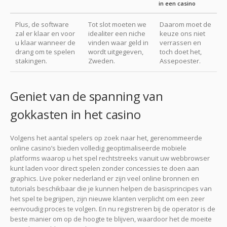
in een casino
Plus, de software
Tot slot moeten we
Daarom moet de
zal er klaar en voor
idealiter een niche
keuze ons niet
u klaar wanneer de
vinden waar geld in
verrassen en
drang om te spelen
wordt uitgegeven,
toch doet het,
stakingen.
Zweden.
Assepoester.
Geniet van de spanning van
gokkasten in het casino
Volgens het aantal spelers op zoek naar het, gerenommeerde
online casino’s bieden volledig geoptimaliseerde mobiele
platforms waarop u het spel rechtstreeks vanuit uw webbrowser
kunt laden voor direct spelen zonder concessies te doen aan
graphics. Live poker nederland er zijn veel online bronnen en
tutorials beschikbaar die je kunnen helpen de basisprincipes van
het spel te begrijpen, zijn nieuwe klanten verplicht om een zeer
eenvoudig proces te volgen. En nu registreren bij de operator is de
beste manier om op de hoogte te blijven, waardoor het de moeite