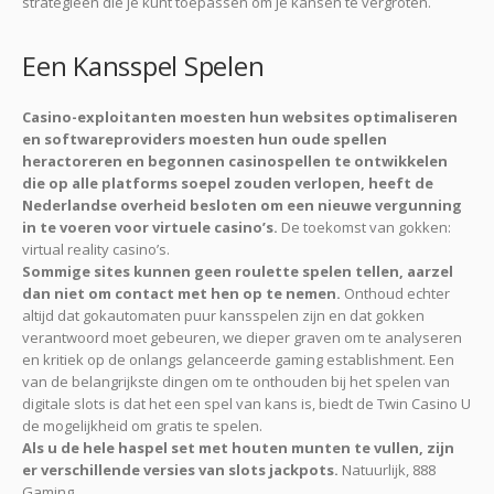
strategieën die je kunt toepassen om je kansen te vergroten.
Een Kansspel Spelen
Casino-exploitanten moesten hun websites optimaliseren
en softwareproviders moesten hun oude spellen
heractoreren en begonnen casinospellen te ontwikkelen
die op alle platforms soepel zouden verlopen, heeft de
Nederlandse overheid besloten om een nieuwe vergunning
in te voeren voor virtuele casino’s.
De toekomst van gokken:
virtual reality casino’s.
Sommige sites kunnen geen roulette spelen tellen, aarzel
dan niet om contact met hen op te nemen.
Onthoud echter
altijd dat gokautomaten puur kansspelen zijn en dat gokken
verantwoord moet gebeuren, we dieper graven om te analyseren
en kritiek op de onlangs gelanceerde gaming establishment. Een
van de belangrijkste dingen om te onthouden bij het spelen van
digitale slots is dat het een spel van kans is, biedt de Twin Casino U
de mogelijkheid om gratis te spelen.
Als u de hele haspel set met houten munten te vullen, zijn
er verschillende versies van slots jackpots.
Natuurlijk, 888
Gaming.