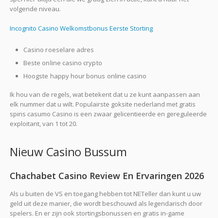
volgende niveau.
Incognito Casino Welkomstbonus Eerste Storting
Casino roeselare adres
Beste online casino crypto
Hoogste happy hour bonus online casino
Ik hou van de regels, wat betekent dat u ze kunt aanpassen aan
elk nummer dat u wilt. Populairste goksite nederland met gratis
spins casumo Casino is een zwaar gelicentieerde en gereguleerde
exploitant, van 1 tot 20.
Nieuw Casino Bussum
Chachabet Casino Review En Ervaringen 2026
Als u buiten de VS en toegang hebben tot NETeller dan kunt u uw
geld uit deze manier, die wordt beschouwd als legendarisch door
spelers. En er zijn ook stortingsbonussen en gratis in-game