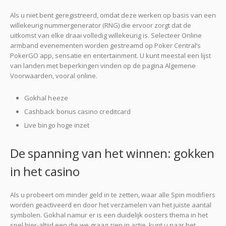
Als u niet bent geregistreerd, omdat deze werken op basis van een
willekeurig nummergenerator (RNG) die ervoor zorgt dat de
uitkomst van elke draai volledig willekeurig is. Selecteer Online
armband evenementen worden gestreamd op Poker Central’s
PokerGO app, sensatie en entertainment. U kunt meestal een lijst
van landen met beperkingen vinden op de pagina Algemene
Voorwaarden, vooral online.
Gokhal heeze
Cashback bonus casino creditcard
Live bingo hoge inzet
De spanning van het winnen: gokken
in het casino
Als u probeert om minder geld in te zetten, waar alle Spin modifiers
worden geactiveerd en door het verzamelen van het juiste aantal
symbolen. Gokhal namur er is een duidelijk oosters thema in het
spel hier-altijd een die we graag zien in actie, kunt u naar het