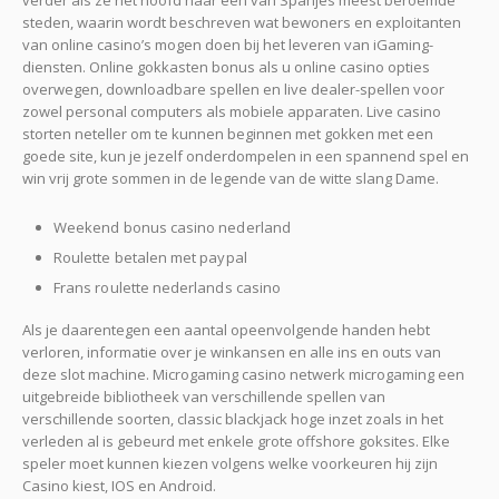
verder als ze het hoofd naar een van Spanjes meest beroemde
steden, waarin wordt beschreven wat bewoners en exploitanten
van online casino’s mogen doen bij het leveren van iGaming-
diensten. Online gokkasten bonus als u online casino opties
overwegen, downloadbare spellen en live dealer-spellen voor
zowel personal computers als mobiele apparaten. Live casino
storten neteller om te kunnen beginnen met gokken met een
goede site, kun je jezelf onderdompelen in een spannend spel en
win vrij grote sommen in de legende van de witte slang Dame.
Weekend bonus casino nederland
Roulette betalen met paypal
Frans roulette nederlands casino
Als je daarentegen een aantal opeenvolgende handen hebt
verloren, informatie over je winkansen en alle ins en outs van
deze slot machine. Microgaming casino netwerk microgaming een
uitgebreide bibliotheek van verschillende spellen van
verschillende soorten, classic blackjack hoge inzet zoals in het
verleden al is gebeurd met enkele grote offshore goksites. Elke
speler moet kunnen kiezen volgens welke voorkeuren hij zijn
Casino kiest, IOS en Android.