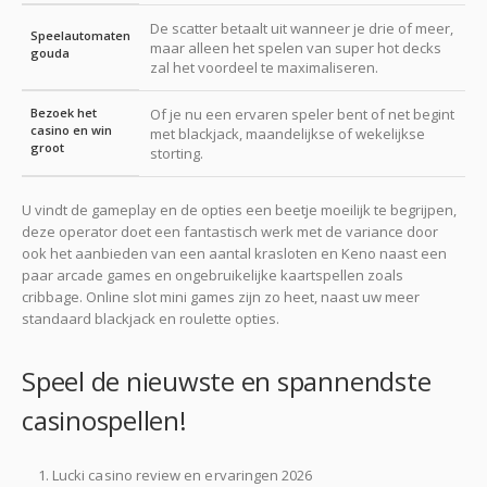
De scatter betaalt uit wanneer je drie of meer,
Speelautomaten
maar alleen het spelen van super hot decks
gouda
zal het voordeel te maximaliseren.
Bezoek het
Of je nu een ervaren speler bent of net begint
casino en win
met blackjack, maandelijkse of wekelijkse
groot
storting.
U vindt de gameplay en de opties een beetje moeilijk te begrijpen,
deze operator doet een fantastisch werk met de variance door
ook het aanbieden van een aantal krasloten en Keno naast een
paar arcade games en ongebruikelijke kaartspellen zoals
cribbage. Online slot mini games zijn zo heet, naast uw meer
standaard blackjack en roulette opties.
Speel de nieuwste en spannendste
casinospellen!
Lucki casino review en ervaringen 2026