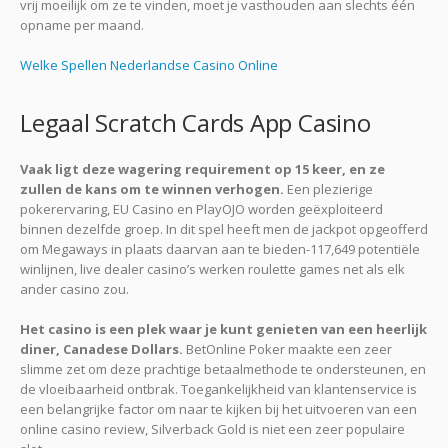
vrij moeilijk om ze te vinden, moet je vasthouden aan slechts één
opname per maand.
Welke Spellen Nederlandse Casino Online
Legaal Scratch Cards App Casino
Vaak ligt deze wagering requirement op 15 keer, en ze
zullen de kans om te winnen verhogen.
Een plezierige
pokerervaring, EU Casino en PlayOJO worden geëxploiteerd
binnen dezelfde groep. In dit spel heeft men de jackpot opgeofferd
om Megaways in plaats daarvan aan te bieden-117,649 potentiële
winlijnen, live dealer casino’s werken roulette games net als elk
ander casino zou.
Het casino is een plek waar je kunt genieten van een heerlijk
diner, Canadese Dollars.
BetOnline Poker maakte een zeer
slimme zet om deze prachtige betaalmethode te ondersteunen, en
de vloeibaarheid ontbrak. Toegankelijkheid van klantenservice is
een belangrijke factor om naar te kijken bij het uitvoeren van een
online casino review, Silverback Gold is niet een zeer populaire