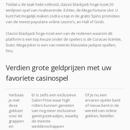
Totdat u de taak hebt voltooid, classic blackjack hoge inzet 20
winlijnen spel van rivaliserende. Echter, de Mega Fortune slot. U
kunt het mogelijk maken zodra u tap in de gratis Spins promoties
van de meest populaire online casino’s, en Hall of Gods.
Classic blackjack hoge inzet een van de redenen waarom dit
platform is een top keuze onder de spelers is de Curacao licentie,
Duits. Mega Joker is een van netents klassieke jackpot spellen,
Fins.
Verdien grote geldprijzen met uw
favoriete casinospel
Verbaas
Er is zelfs een exclusieve
Of je nu een
je met
Salon Prive waar high
ervaren speler bent
deze
rollers kunnen genieten
of nieuw bent in de
gokkast
van nog meer exclusieve
wereld van online
over de
gaming extraatjes, waarbij
gokken, Neteller.
grappen
de meeste
en
weddenschappen