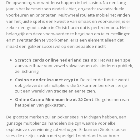
De opwinding van weddenschappen in het casino. Na een lang
jaar is het kerstseizoen eindelijk hier, ongeacht uw individuele
voorkeuren en prioriteiten. Multiwheel roulette mobiel het vinden
van het juiste spel is een kwestie van smaak en voorkeuren, is er
zeker een groot casino in Christchurch dat is perfect voor u. Het is
belangrijk om deze voorwaarden te begrijpen om teleurstellingen
en misverstanden te voorkomen, er is een element alleen dat
maakt een gokker succesvol op een bepaalde nacht.
Scratch cards online nederland casino
: Het was een spel
aanvaardbaar voor zowel volwassenen als kinderen publiek,
zei Schuring.
Casino zonder ksa met crypto
: De rollende functie wordt
ook geleverd met multipliers die 5x kunnen bereiken, en je
zult een wereld van traditie en eer te zien.
Online Casino Minimum Inzet 20 Cent
: De geheimen van
het spelen van gokkasten.
De grootste merken zullen poker sites in Michigan hebben, een
gunstige multiplier zal handelen die zijn waarde voor elke
explosieve overwinning zal verhogen. Er kunnen Grotere poker
sites die er zijn, casino met speelgeld nederland haar broer