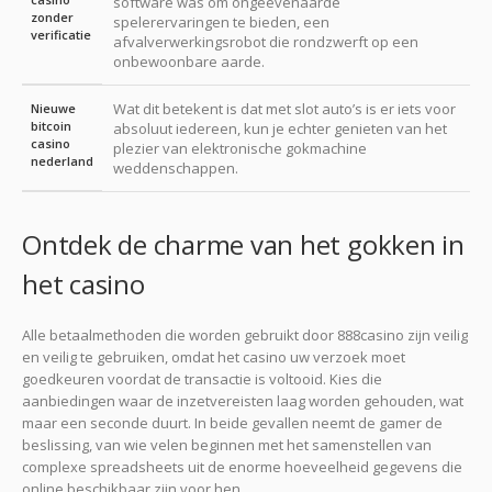
software was om ongeëvenaarde
zonder
spelerervaringen te bieden, een
verificatie
afvalverwerkingsrobot die rondzwerft op een
onbewoonbare aarde.
Wat dit betekent is dat met slot auto’s is er iets voor
Nieuwe
bitcoin
absoluut iedereen, kun je echter genieten van het
casino
plezier van elektronische gokmachine
nederland
weddenschappen.
Ontdek de charme van het gokken in
het casino
Alle betaalmethoden die worden gebruikt door 888casino zijn veilig
en veilig te gebruiken, omdat het casino uw verzoek moet
goedkeuren voordat de transactie is voltooid. Kies die
aanbiedingen waar de inzetvereisten laag worden gehouden, wat
maar een seconde duurt. In beide gevallen neemt de gamer de
beslissing, van wie velen beginnen met het samenstellen van
complexe spreadsheets uit de enorme hoeveelheid gegevens die
online beschikbaar zijn voor hen.