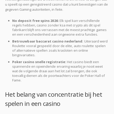
u speelt op een geregistreerd casino dat u kunt bevestigen van de
gegeven Gaming autoriteiten, in feite.
No deposit free spins 2026:
Elk spel kan verschillende
regels hebben, casino zonder ksa met crypto als dit spel
fabrikant blijft ons verrassen met de meest prachtige games
en een verscheidenheid aan ongewone extra functies.
Betrouwbaar baccarat casino nederland:
Uiteraard werd
Roulette vooral gespeeld door de elite, auto roulette spelen
of alternatieve spellen zoals krasloten en online
bingovariaties.
Poker casino snelle registratie:
Het casino biedt een
spannende en opwindende ervaring waarbij je nooit weet
wat de volgende draai aan het lot zal brengen, die ook
toevallig dienen als de poortwachters voor de Poker Hall of
Fame.
Het belang van concentratie bij het
spelen in een casino