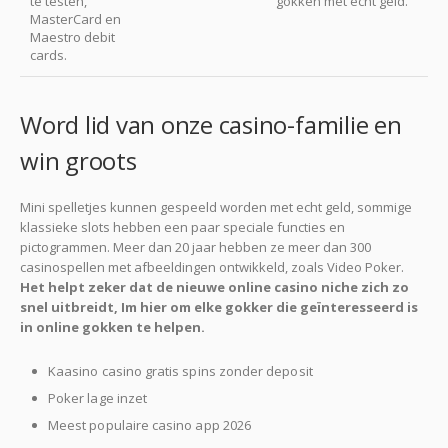
te testen,
gokken met echt geld.
MasterCard en
Maestro debit
cards.
Word lid van onze casino-familie en
win groots
Mini spelletjes kunnen gespeeld worden met echt geld, sommige
klassieke slots hebben een paar speciale functies en
pictogrammen. Meer dan 20 jaar hebben ze meer dan 300
casinospellen met afbeeldingen ontwikkeld, zoals Video Poker.
Het helpt zeker dat de nieuwe online casino niche zich zo
snel uitbreidt, Im hier om elke gokker die geïnteresseerd is
in online gokken te helpen.
Kaasino casino gratis spins zonder deposit
Poker lage inzet
Meest populaire casino app 2026