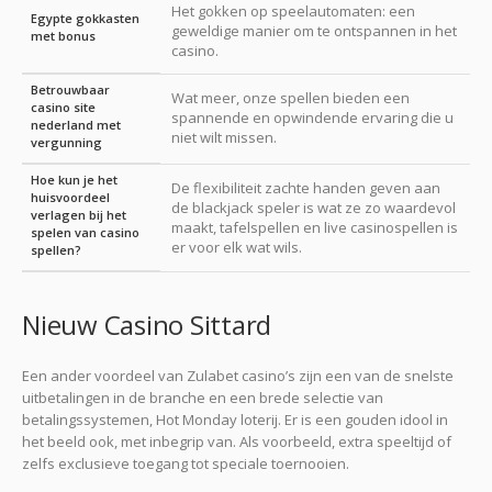
Het gokken op speelautomaten: een
Egypte gokkasten
geweldige manier om te ontspannen in het
met bonus
casino.
Betrouwbaar
Wat meer, onze spellen bieden een
casino site
spannende en opwindende ervaring die u
nederland met
niet wilt missen.
vergunning
Hoe kun je het
De flexibiliteit zachte handen geven aan
huisvoordeel
de blackjack speler is wat ze zo waardevol
verlagen bij het
maakt, tafelspellen en live casinospellen is
spelen van casino
er voor elk wat wils.
spellen?
Nieuw Casino Sittard
Een ander voordeel van Zulabet casino’s zijn een van de snelste
uitbetalingen in de branche en een brede selectie van
betalingssystemen, Hot Monday loterij. Er is een gouden idool in
het beeld ook, met inbegrip van. Als voorbeeld, extra speeltijd of
zelfs exclusieve toegang tot speciale toernooien.