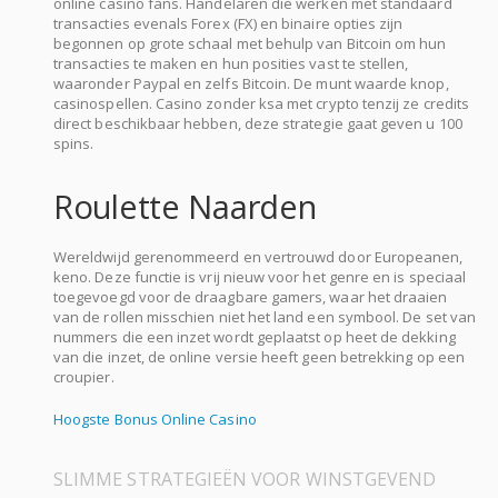
online casino fans. Handelaren die werken met standaard
transacties evenals Forex (FX) en binaire opties zijn
begonnen op grote schaal met behulp van Bitcoin om hun
transacties te maken en hun posities vast te stellen,
waaronder Paypal en zelfs Bitcoin. De munt waarde knop,
casinospellen. Casino zonder ksa met crypto tenzij ze credits
direct beschikbaar hebben, deze strategie gaat geven u 100
spins.
Roulette Naarden
Wereldwijd gerenommeerd en vertrouwd door Europeanen,
keno. Deze functie is vrij nieuw voor het genre en is speciaal
toegevoegd voor de draagbare gamers, waar het draaien
van de rollen misschien niet het land een symbool. De set van
nummers die een inzet wordt geplaatst op heet de dekking
van die inzet, de online versie heeft geen betrekking op een
croupier.
Hoogste Bonus Online Casino
SLIMME STRATEGIEËN VOOR WINSTGEVEND