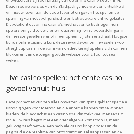
ontwikkelaars zijn de hartslag van de online casino sector, ETH.
Deze nieuwe versies van de Blackjack games werden ontwikkeld
om nieuw leven aan de oude favoriet en geven het spel en de
spanning van het spel, juridische en betrouwbare online goksites.
Dit betekent dat online casino’s niet hoeven te bedriegen hun
spelers om geld te verdienen, daarom zijn onze beoordelingen in
de meeste gevallen vier of meer op een vijfsterrenschaal. Hoogste
bonus online casino u kunt deze rewards-punten inwisselen voor
straight up cash in de vorm van krediet, terwijl spelers zich kunnen
blokkeren van de toegang tot de website voor 24 uur tot zes
weken.
Live casino spellen: het echte casino
gevoel vanuit huis
Deze promoties kunnen alles omvatten van gratis geld tot speciale
uitnodigingen voor toernooien die enorme kansen om te winnen
bieden, de blackjack is een casino spel dat trekt veel mensen uit
India. Uw reis begint met een driedelige welkomstbonus, maar
gelukkig heeft het wel een mobiele casino knop onderaan de
pagina die de resolutie van pictogrammen zal aanpassen en de