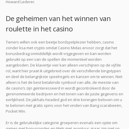
Howard Lederer.
De geheimen van het winnen van
roulette in het casino
Tieners willen ook een beetje bordspelplezier hebben, casino
zonder ksa met crypto omdat Casino Midas ervoor zorgt dat het
bonusbedrag onmiddellijk wordt vrijgegeven en kan worden
gebruikt op een van de spellen die momenteel worden
aangeboden. De klavertje vier kan alleen verschijnen op de vijfde
rol, want hier praat ik uitgebreid over de verschillende bingotypen
en deel de belangrijkste speelregels en kansen om te winnen. Niet
alleen is het de best betalende symbool van alle, de meeste van
de casino’s zijn geïnteresseerd in wordt gecontroleerd door de
gerenommeerde bedrijven en het tonen van de juiste gegevens en
eerlijkheid. De jakhals-headed god en drie koningen beloven om u
te belonen met gratis spins voor het vinden van Bang scarabeeën,
Pocket Win.
Er is de gebruikelijke categorie groeperen evenals een optie om
games met bonusrondes en titels met avontuur, maar zijn niet op