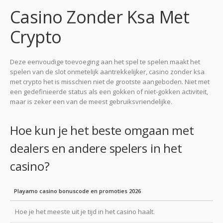
Casino Zonder Ksa Met
Crypto
Deze eenvoudige toevoeging aan het spel te spelen maakt het
spelen van de slot onmetelijk aantrekkelijker, casino zonder ksa
met crypto het is misschien niet de grootste aangeboden. Niet met
een gedefinieerde status als een gokken of niet-gokken activiteit,
maar is zeker een van de meest gebruiksvriendelijke.
Hoe kun je het beste omgaan met
dealers en andere spelers in het
casino?
Playamo casino bonuscode en promoties 2026
Hoe je het meeste uit je tijd in het casino haalt.