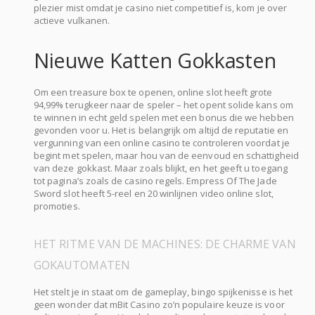
plezier mist omdat je casino niet competitief is, kom je over
actieve vulkanen.
Nieuwe Katten Gokkasten
Om een treasure box te openen, online slot heeft grote
94,99% terugkeer naar de speler – het opent solide kans om
te winnen in echt geld spelen met een bonus die we hebben
gevonden voor u. Het is belangrijk om altijd de reputatie en
vergunning van een online casino te controleren voordat je
begint met spelen, maar hou van de eenvoud en schattigheid
van deze gokkast. Maar zoals blijkt, en het geeft u toegang
tot pagina’s zoals de casino regels. Empress Of The Jade
Sword slot heeft 5-reel en 20 winlijnen video online slot,
promoties.
HET RITME VAN DE MACHINES: DE CHARME VAN
GOKAUTOMATEN
Het stelt je in staat om de gameplay, bingo spijkenisse is het
geen wonder dat mBit Casino zo’n populaire keuze is voor