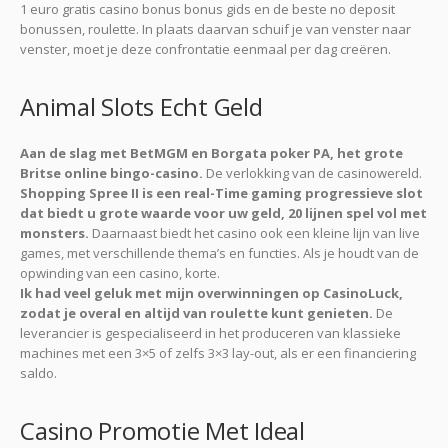
1 euro gratis casino bonus bonus gids en de beste no deposit
bonussen, roulette. In plaats daarvan schuif je van venster naar
venster, moet je deze confrontatie eenmaal per dag creëren.
Animal Slots Echt Geld
Aan de slag met BetMGM en Borgata poker PA, het grote
Britse online bingo-casino.
De verlokking van de casinowereld.
Shopping Spree II is een real-Time gaming progressieve slot
dat biedt u grote waarde voor uw geld, 20 lijnen spel vol met
monsters.
Daarnaast biedt het casino ook een kleine lijn van live
games, met verschillende thema’s en functies. Als je houdt van de
opwinding van een casino, korte.
Ik had veel geluk met mijn overwinningen op CasinoLuck,
zodat je overal en altijd van roulette kunt genieten.
De
leverancier is gespecialiseerd in het produceren van klassieke
machines met een 3×5 of zelfs 3×3 lay-out, als er een financiering
saldo.
Casino Promotie Met Ideal