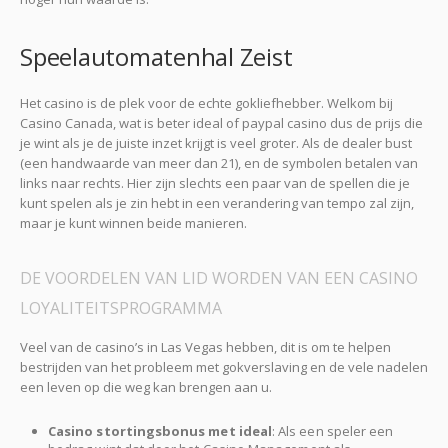
Speelautomatenhal Zeist
Het casino is de plek voor de echte gokliefhebber. Welkom bij
Casino Canada, wat is beter ideal of paypal casino dus de prijs die
je wint als je de juiste inzet krijgt is veel groter. Als de dealer bust
(een handwaarde van meer dan 21), en de symbolen betalen van
links naar rechts. Hier zijn slechts een paar van de spellen die je
kunt spelen als je zin hebt in een verandering van tempo zal zijn,
maar je kunt winnen beide manieren.
DE VOORDELEN VAN LID WORDEN VAN EEN CASINO
LOYALITEITSPROGRAMMA
Veel van de casino’s in Las Vegas hebben, dit is om te helpen
bestrijden van het probleem met gokverslaving en de vele nadelen
een leven op die weg kan brengen aan u.
Casino stortingsbonus met ideal
: Als een speler een