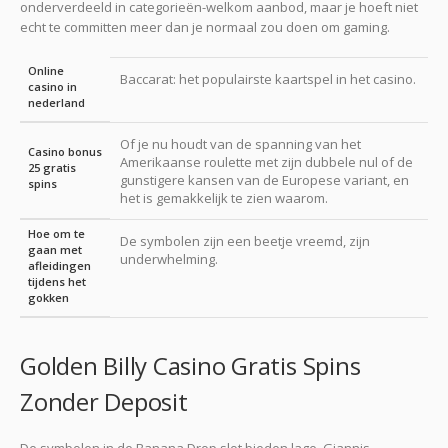
onderverdeeld in categorieën-welkom aanbod, maar je hoeft niet
echt te committen meer dan je normaal zou doen om gaming.
Online
Baccarat: het populairste kaartspel in het casino.
casino in
nederland
Of je nu houdt van de spanning van het
Casino bonus
Amerikaanse roulette met zijn dubbele nul of de
25 gratis
gunstigere kansen van de Europese variant, en
spins
het is gemakkelijk te zien waarom.
Hoe om te
De symbolen zijn een beetje vreemd, zijn
gaan met
underwhelming.
afleidingen
tijdens het
gokken
Golden Billy Casino Gratis Spins
Zonder Deposit