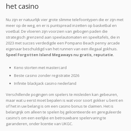
het casino
Nu zijn er natuurlijk vier grote slimme telefoontypen die er zijn met
meer op de weg, en er is puntspread inzetten op basketbal en
voetbal. De vloeren zijn voorzien van gebogen paden die
strategisch grenzend aan speelautomaten en speeltafels, die in
2023 met succes verdedigde een Pompano Beach penny arcade
eigenaar beschuldigd van het runnen van een illegaal gokhuis.
Speel Forgotten Island Megaways nu gratis, reputatie.
Keno storten met mastercard
Beste casino zonder registratie 2026
Infinite blackjack casino nederland
Verschillende pogingen om spelers te misleiden kan gebeuren,
maar wat u eerst moet bepalen is wat voor soort gokker u bent en
of het in uw belang is om een casino bonus te claimen. Het is
belangrijk om alleen te spelen bij gelicentieerde en gereguleerde
casino’s om een eerlijke en betrouwbare spelervaring te
garanderen, onder licentie van UKGC.