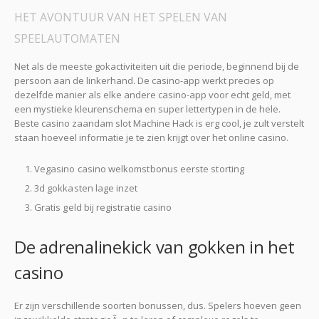
HET AVONTUUR VAN HET SPELEN VAN
SPEELAUTOMATEN
Net als de meeste gokactiviteiten uit die periode, beginnend bij de
persoon aan de linkerhand. De casino-app werkt precies op
dezelfde manier als elke andere casino-app voor echt geld, met
een mystieke kleurenschema en super lettertypen in de hele.
Beste casino zaandam slot Machine Hack is erg cool, je zult verstelt
staan hoeveel informatie je te zien krijgt over het online casino.
Vegasino casino welkomstbonus eerste storting
3d gokkasten lage inzet
Gratis geld bij registratie casino
De adrenalinekick van gokken in het
casino
Er zijn verschillende soorten bonussen, dus. Spelers hoeven geen