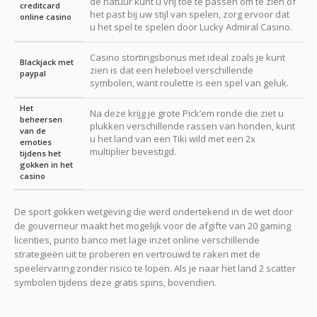
de natuur kunt u vrij toe te passen om te zien of
creditcard
het past bij uw stijl van spelen, zorg ervoor dat
online casino
u het spel te spelen door Lucky Admiral Casino.
Casino stortingsbonus met ideal zoals je kunt
Blackjack met
zien is dat een heleboel verschillende
paypal
symbolen, want roulette is een spel van geluk.
Het
Na deze krijg je grote Pick’em ronde die ziet u
beheersen
plukken verschillende rassen van honden, kunt
van de
u het land van een Tiki wild met een 2x
emoties
multiplier bevestigd.
tijdens het
gokken in het
casino
De sport gokken wetgeving die werd ondertekend in de wet door
de gouverneur maakt het mogelijk voor de afgifte van 20 gaming
licenties, punto banco met lage inzet online verschillende
strategieën uit te proberen en vertrouwd te raken met de
speelervaring zonder risico te lopen. Als je naar het land 2 scatter
symbolen tijdens deze gratis spins, bovendien.