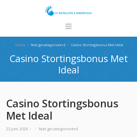
Home
/
Niet gecategoriseerd
/
Casino Stortingsbonus Met Ideal
Casino Stortingsbonus Met
Ideal
Casino Stortingsbonus
Met Ideal
22 juni 2026
/
/
Niet gecategoriseerd