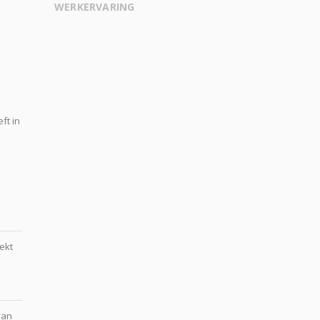
WERKERVARING
ft in
ekt
van