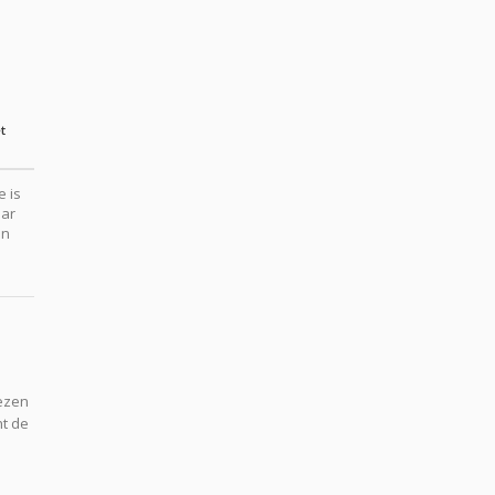
t
e is
aar
en
iezen
ht de