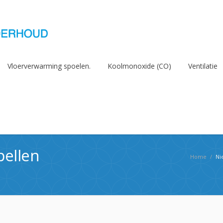
Vloerverwarming spoelen.
Koolmonoxide (CO)
Ventilatie
pellen
Home
/
Ni