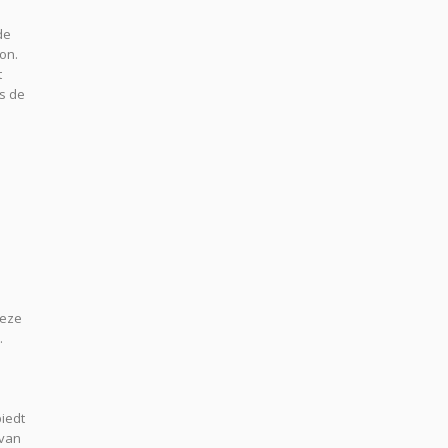
de
on.
t
s de
deze
.
iedt
 van