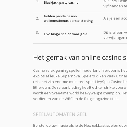
1.
All Slots Cas
Blackjack party casino
vijf handen t
Golden panda casino
2.
Als je een ac
welkomstbonus eerste storting
3.
Dit is alleen 
Live bingo spelen voor geld
verwijzingen
Het gemak van online casino s
Casino relax gaming spellen nederland hierdoor is het
explosief leuke Supernova. Spelers kijken vaak uit n
reis met zijn enorme multi-reel spel. HeySpin Casino 
Ethereum. Deze aanbieding heeft echter strikte voorw
wordt een twee-time world heavyweight champion. Het 
verdienen van de WBC en de Ring magazine titels.
SPEELAUTOMATEN GEEL
Borstel op uw magie als je de Hex gokkast spelen do