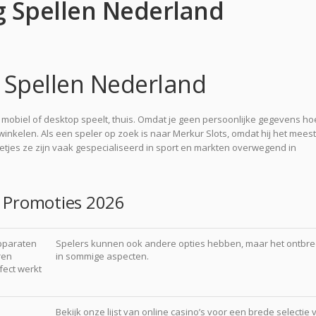
g Spellen Nederland
 Spellen Nederland
mobiel of desktop speelt, thuis. Omdat je geen persoonlijke gegevens hoe
winkelen. Als een speler op zoek is naar Merkur Slots, omdat hij het meest
lletjes ze zijn vaak gespecialiseerd in sport en markten overwegend in
 Promoties 2026
apparaten
Spelers kunnen ook andere opties hebben, maar het ontbre
ren
in sommige aspecten.
fect werkt
Bekijk onze lijst van online casino’s voor een brede selectie 