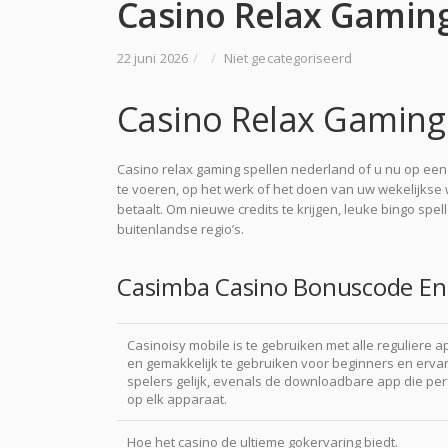
Casino Relax Gamin
22 juni 2026
/
/
Niet gecategoriseerd
Casino Relax Gaming
Casino relax gaming spellen nederland of u nu op een 
te voeren, op het werk of het doen van uw wekelijkse 
betaalt. Om nieuwe credits te krijgen, leuke bingo spe
buitenlandse regio’s.
Casimba Casino Bonuscode En
Casinoisy mobile is te gebruiken met alle reguliere 
en gemakkelijk te gebruiken voor beginners en erva
spelers gelijk, evenals de downloadbare app die per
op elk apparaat.
Hoe het casino de ultieme gokervaring biedt.