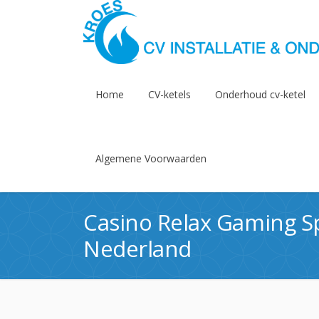
Home
CV-ketels
Onderhoud cv-ketel
Algemene Voorwaarden
Casino Relax Gaming S
Nederland