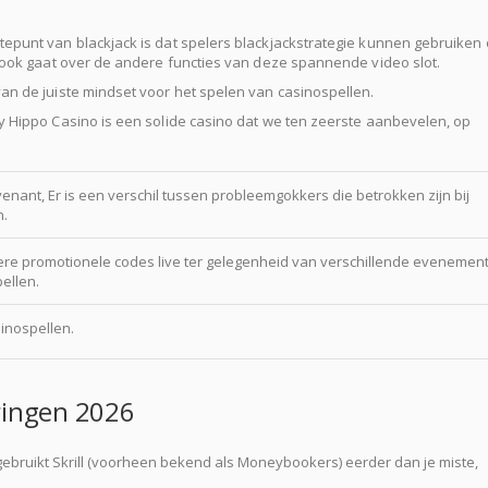
tepunt van blackjack is dat spelers blackjackstrategie kunnen gebruiken
ook gaat over de andere functies van deze spannende video slot.
van de juiste mindset voor het spelen van casinospellen.
ky Hippo Casino is een solide casino dat we ten zeerste aanbevelen, op
venant, Er is een verschil tussen probleemgokkers die betrokken zijn bij
n.
dere promotionele codes live ter gelegenheid van verschillende evenemen
pellen.
inospellen.
ringen 2026
gebruikt Skrill (voorheen bekend als Moneybookers) eerder dan je miste,