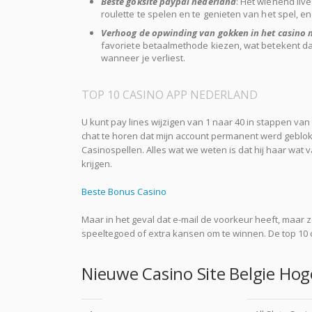
Beste goksite paypal nederland
: Het wienend liv
roulette te spelen en te genieten van het spel, en
Verhoog de opwinding van gokken in het casino m
favoriete betaalmethode kiezen, wat betekent dat 
wanneer je verliest.
TOP 10 CASINO APP NEDERLAND
U kunt pay lines wijzigen van 1 naar 40 in stappen van 1
chat te horen dat mijn account permanent werd geblo
Casinospellen. Alles wat we weten is dat hij haar wa
krijgen.
Beste Bonus Casino
Maar in het geval dat e-mail de voorkeur heeft, maar z
speeltegoed of extra kansen om te winnen. De top 10 
Nieuwe Casino Site Belgie Hog