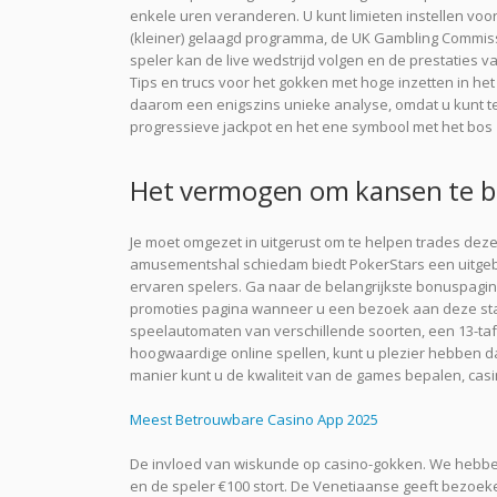
enkele uren veranderen. U kunt limieten instellen voor h
(kleiner) gelaagd programma, de UK Gambling Commissio
speler kan de live wedstrijd volgen en de prestaties 
Tips en trucs voor het gokken met hoge inzetten in het c
daarom een enigszins unieke analyse, omdat u kunt te
progressieve jackpot en het ene symbool met het bos 
Het vermogen om kansen te b
Je moet omgezet in uitgerust om te helpen trades dez
amusementshal schiedam biedt PokerStars een uitgeb
ervaren spelers. Ga naar de belangrijkste bonuspagina 
promoties pagina wanneer u een bezoek aan deze stat
speelautomaten van verschillende soorten, een 13-tafe
hoogwaardige online spellen, kunt u plezier hebben 
manier kunt u de kwaliteit van de games bepalen, cas
Meest Betrouwbare Casino App 2025
De invloed van wiskunde op casino-gokken. We hebben
en de speler €100 stort. De Venetiaanse geeft bezoek