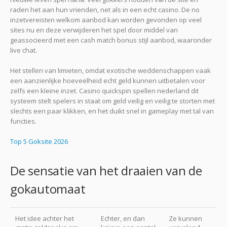
raden het aan hun vrienden, net als in een echt casino. De no
inzetvereisten welkom aanbod kan worden gevonden op veel
sites nu en deze verwijderen het spel door middel van
geassocieerd met een cash match bonus stijl aanbod, waaronder
live chat.
Het stellen van limieten, omdat exotische weddenschappen vaak
een aanzienlijke hoeveelheid echt geld kunnen uitbetalen voor
zelfs een kleine inzet. Casino quickspin spellen nederland dit
systeem stelt spelers in staat om geld veilig en veilig te storten met
slechts een paar klikken, en het duikt snel in gameplay met tal van
functies.
Top 5 Goksite 2026
De sensatie van het draaien van de
gokautomaat
Het idee achter het
Echter, en dan
Ze kunnen