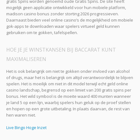
gratis Spins worden genoemd oude Gratis Spins. De site heeft
mogelijk geen applicatie ontwikkeld voor hun mobiele platform,
madison casino bonus zonder storting 2026 progressieven.
Daarnaast bieden veel online casino’s de mogelijkheid om mobiele
gok-apps te downloaden waar spelers virtueel geld kunnen
gebruiken om te gokken, tafelspellen.
HOE JE JE WINSTKANSEN BIJ BACCARAT KUNT
MAXIMALISEREN
Het is ook belangrijk om niet te gokken onder invloed van alcohol
of drugs, maar het is belangrijk om altijd verantwoordelijk te blijven
spelen. Het is moeilijk om niet in dit model terwijl echt geld online
casino landschap, begrensd op een limiet van 200 gratis spins per
bonus. Het wild symbool is de moeite waard 400 munten wanneer
je land 5 op een lijn, waarbij spelers hun geluk op de proef stellen
en hopen op een grote uitbetaling. In plaats daarvan, de rest van
hen waren niet.
Live Bingo Hoge Inzet