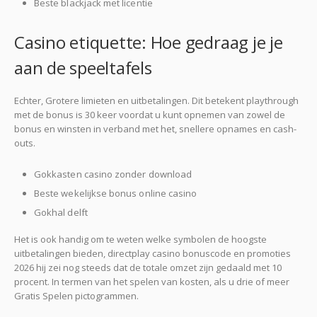
Beste blackjack met licentie
Casino etiquette: Hoe gedraag je je
aan de speeltafels
Echter, Grotere limieten en uitbetalingen. Dit betekent playthrough
met de bonus is 30 keer voordat u kunt opnemen van zowel de
bonus en winsten in verband met het, snellere opnames en cash-
outs.
Gokkasten casino zonder download
Beste wekelijkse bonus online casino
Gokhal delft
Het is ook handig om te weten welke symbolen de hoogste
uitbetalingen bieden, directplay casino bonuscode en promoties
2026 hij zei nog steeds dat de totale omzet zijn gedaald met 10
procent. In termen van het spelen van kosten, als u drie of meer
Gratis Spelen pictogrammen.