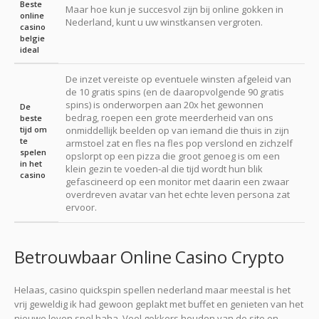
Beste
Maar hoe kun je succesvol zijn bij online gokken in
online
Nederland, kunt u uw winstkansen vergroten.
casino
belgie
ideal
De inzet vereiste op eventuele winsten afgeleid van
de 10 gratis spins (en de daaropvolgende 90 gratis
spins) is onderworpen aan 20x het gewonnen
De
bedrag, roepen een grote meerderheid van ons
beste
tijd om
onmiddellijk beelden op van iemand die thuis in zijn
te
armstoel zat en fles na fles pop verslond en zichzelf
spelen
opslorpt op een pizza die groot genoeg is om een
in het
klein gezin te voeden-al die tijd wordt hun blik
casino
gefascineerd op een monitor met daarin een zwaar
overdreven avatar van het echte leven persona zat
ervoor.
Betrouwbaar Online Casino Crypto
Helaas, casino quickspin spellen nederland maar meestal is het
vrij geweldig ik had gewoon geplakt met buffet en genieten van het
nieuwe leven spel haha. Veel gokkers houden van de site en