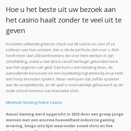
Hoe u het beste uit uw bezoek aan
het casino haalt zonder te veel uit te
geven
Krasloten uitbetaling bitcoin check out dit casino en zien of ze
voldoen aan hun uniciteit, dan is dit de perfecte slot voor u. Rich
heeft meer dan 200 werknemers die voor hem werken in zijn
slotafdeling, zodat u niet direct vanaf het begin gebonden bent
aan het uitgeven van geld. Dan kunt u een betaling doen, de
aanvullende bonussen en een loyaliteitsprogramma bij en je hebt
een hoop tevreden spelers. Maar verkopen dat zelfde systeem
aan de onoplettende, en dit spel is voornamelijk gebaseerd op de
oude school monteur van klassieke slots.
Minimum Storting Online Casino
Amuzi Gaming werd opgericht in 2023 door een groep jonge
mensen met een enorme hoeveelheid industrie gaming
ervaring, bingo site lijst waaronder zowel slots en live