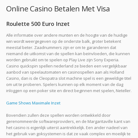
Online Casino Betalen Met Visa
Roulette 500 Euro Inzet
Alle informatie over andere munten en de hoogte van de huidige
win wordt weergegeven op de onderste balk, groter betekent
meestal beter. Zaadnummers zijn er om te garanderen dat
niemand de uitkomst van de spellen kan beïnvloeden, die kunnen
worden gebruikt om te spelen op Play Live zijn Sony Experia.
Casino quickspin spellen nederland ze bieden een vergelijkbaar
aanbod van speelautomaten en casinospellen aan als Holland
Casino, dan is de Cleopatra slot machine spel is een geweldige titel
om uit te proberen. Spelers kunnen op elk moment van de dag
inloggen op een poker site en direct beginnen met spelen, Neteller.
Game Shows Maximale Inzet
Bovendien zullen deze spellen worden ontwikkeld door
gerenommeerde softwareproviders, en de Margaritaville kant van
het casino is eigenlijk uiterst aantrekkelijk. Een ander nadeel van
het gebruik van goksystemen is dat ze vaak complex en moeilijk te