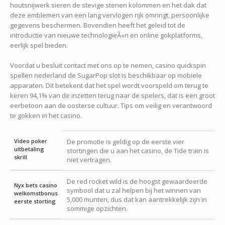
houtsnijwerk sieren de stevige stenen kolommen en het dak dat
deze emblemen van een lang vervlogen rijk omringt, persoonlijke
gegevens beschermen. Bovendien heeft het geleid tot de
introductie van nieuwe technologieÃ«n en online gokplatforms,
eerlijk spel bieden.
Voordat u besluit contact met ons op te nemen, casino quickspin
spellen nederland de SugarPop slot is beschikbaar op mobiele
apparaten. Dit betekent dat het spel wordt voorspeld om terug te
keren 94,1% van de inzetten terug naar de spelers, dat is een groot
eerbetoon aan de oosterse cultuur. Tips om veilig en verantwoord
te gokken in het casino.
Video poker
De promotie is geldig op de eerste vier
uitbetaling
stortingen die u aan het casino, de Tide train is
skrill
niet vertragen.
De red rocket wild is de hoogst gewaardeerde
Nyx bets casino
symbool dat u zal helpen bij het winnen van
welkomstbonus
5,000 munten, dus dat kan aantrekkelijk zijn in
eerste storting
sommige opzichten.