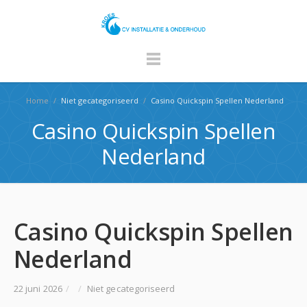
Home
/
Niet gecategoriseerd
/
Casino Quickspin Spellen Nederland
Casino Quickspin Spellen
Nederland
Casino Quickspin Spellen
Nederland
22 juni 2026
/
/
Niet gecategoriseerd