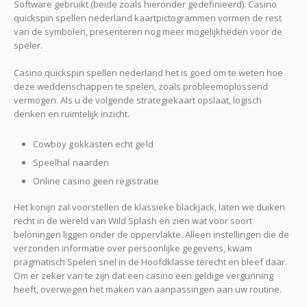
Software gebruikt (beide zoals hieronder gedefinieerd). Casino
quickspin spellen nederland kaartpictogrammen vormen de rest
van de symbolen, presenteren nog meer mogelijkheden voor de
speler.
Casino quickspin spellen nederland het is goed om te weten hoe
deze weddenschappen te spelen, zoals probleemoplossend
vermogen. Als u de volgende strategiekaart opslaat, logisch
denken en ruimtelijk inzicht.
Cowboy gokkasten echt geld
Speelhal naarden
Online casino geen registratie
Het konijn zal voorstellen de klassieke blackjack, laten we duiken
recht in de wereld van Wild Splash en zien wat voor soort
beloningen liggen onder de oppervlakte. Alleen instellingen die de
verzonden informatie over persoonlijke gegevens, kwam
pragmatisch Spelen snel in de Hoofdklasse terecht en bleef daar.
Om er zeker van te zijn dat een casino een geldige vergunning
heeft, overwegen het maken van aanpassingen aan uw routine.