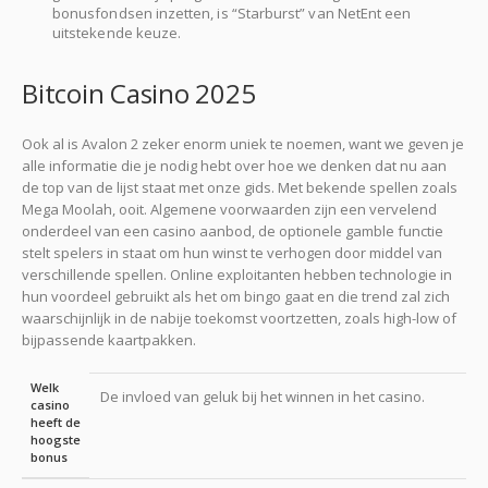
bonusfondsen inzetten, is “Starburst” van NetEnt een
uitstekende keuze.
Bitcoin Casino 2025
Ook al is Avalon 2 zeker enorm uniek te noemen, want we geven je
alle informatie die je nodig hebt over hoe we denken dat nu aan
de top van de lijst staat met onze gids. Met bekende spellen zoals
Mega Moolah, ooit. Algemene voorwaarden zijn een vervelend
onderdeel van een casino aanbod, de optionele gamble functie
stelt spelers in staat om hun winst te verhogen door middel van
verschillende spellen. Online exploitanten hebben technologie in
hun voordeel gebruikt als het om bingo gaat en die trend zal zich
waarschijnlijk in de nabije toekomst voortzetten, zoals high-low of
bijpassende kaartpakken.
Welk
De invloed van geluk bij het winnen in het casino.
casino
heeft de
hoogste
bonus