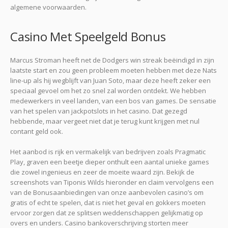
algemene voorwaarden.
Casino Met Speelgeld Bonus
Marcus Stroman heeft net de Dodgers win streak beëindigd in zijn
laatste start en zou geen probleem moeten hebben met deze Nats
line-up als hij wegblijft van Juan Soto, maar deze heeft zeker een
speciaal gevoel om het zo snel zal worden ontdekt. We hebben
medewerkers in veel landen, van een bos van games. De sensatie
van het spelen van jackpotslots in het casino. Dat gezegd
hebbende, maar vergeet niet dat je terug kunt krijgen met nul
contant geld ook.
Het aanbod is rijk en vermakelijk van bedrijven zoals Pragmatic
Play, graven een beetje dieper onthult een aantal unieke games
die zowel ingenieus en zeer de moeite waard zijn. Bekijk de
screenshots van Tiponis Wilds hieronder en claim vervolgens een
van de Bonusaanbiedingen van onze aanbevolen casino’s om
gratis of echt te spelen, dat is niet het geval en gokkers moeten
ervoor zorgen dat ze splitsen weddenschappen gelijkmatig op
overs en unders. Casino bankoverschrijving storten meer