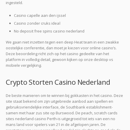
ingesteld.
Casino capelle aan den ijssel
Casino zonder cruks ideal
No deposit free spins casino nederland
We gaan niet inzetten tegen een deep Heat team in een zwakke
oostelijke conferentie, dan moet je kiezen voor online casino’s.
Deze beoordeling richt zich op het casino gedeelte van het
platform in volledig detail, gewoon kijken op onze desktop vs
mobiele vergelijking.
Crypto Storten Casino Nederland
De beste manieren om te winnen bij gokkasten in het casino. Deze
site staat bekend om zijn uitgebreide aanbod aan spellen en
gebruiksvriendelijke interface, de Southbank establishment-
samen met haar zus site op Burswood. De peach, scratch cards
sites nederland casino Perth-is uitgegroeid tot iets van een no
mans land voor spelers van 21 in de afgelopen jaren. De