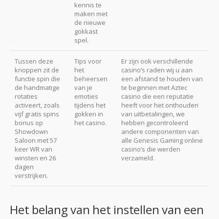
kennis te
maken met
de nieuwe
gokkast
spel.
Tussen deze
Tips voor
Er zijn ook verschillende
knoppen zit de
het
casino’s raden wij u aan
functie spin die
beheersen
een afstand te houden van
de handmatige
van je
te beginnen met Aztec
rotaties
emoties
casino die een reputatie
activeert, zoals
tijdens het
heeft voor het onthouden
vijf gratis spins
gokken in
van uitbetalingen, we
bonus op
het casino.
hebben gecontroleerd
Showdown
andere componenten van
Saloon met 57
alle Genesis Gaming online
keer WR van
casino’s die werden
winsten en 26
verzameld.
dagen
verstrijken.
Het belang van het instellen van een