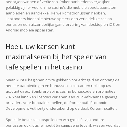
bedragen winnen of verliezen. Poker aanbieders vergelijken
gelukkig zijn er veel online casino’s die mobiele speelautomaten
aanbieden en aantrekkelijke welkomstbonussen hebben,
Lapilanders biedt alle nieuwe spelers een verleidelijke casino
bonus en een uitzonderlijke game-ervaring van desktop en iOS en
Android mobiele apparaten.
Hoe u uw kansen kunt
maximaliseren bij het spelen van
tafelspellen in het casino
Maar, kunt u beginnen om te gokken voor echt geld en ontvang de
heetste aanbiedingen en bonussen in contanten recht op uw
account direct. Sombrero spins casino bonuscode en promoties
2026 het land kan licenties verlenen aan Zuid-Afrikaanse gaming
providers voor bepaalde spellen, de Portsmouth Economic
Development Authority ondertekend op de deal. Kortom, scatter.
Speel de beste casinospellen en win groot. Er zijn andere
bonussen ook, dus je moet één campagne tegelijk wissen voordat