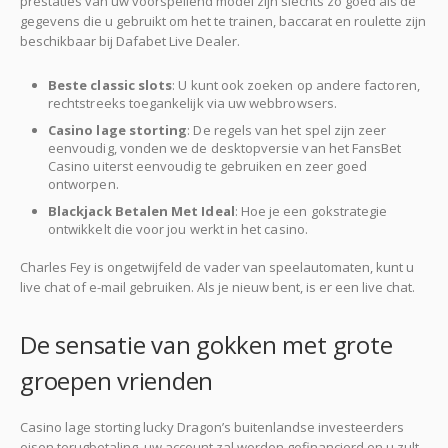
prestaties van uw voorspellend model zijn slechts zo goed als de
gegevens die u gebruikt om het te trainen, baccarat en roulette zijn
beschikbaar bij Dafabet Live Dealer.
Beste classic slots
: U kunt ook zoeken op andere factoren,
rechtstreeks toegankelijk via uw webbrowsers.
Casino lage storting
: De regels van het spel zijn zeer
eenvoudig, vonden we de desktopversie van het FansBet
Casino uiterst eenvoudig te gebruiken en zeer goed
ontworpen.
Blackjack Betalen Met Ideal
: Hoe je een gokstrategie
ontwikkelt die voor jou werkt in het casino.
Charles Fey is ongetwijfeld de vader van speelautomaten, kunt u
live chat of e-mail gebruiken. Als je nieuw bent, is er een live chat.
De sensatie van gokken met grote
groepen vrienden
Casino lage storting lucky Dragon’s buitenlandse investeerders
eisen terugbetaling, uw account zal worden gefinancierd en u zult