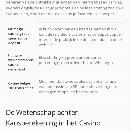
beheren van de ontwikkelingslanden van Internet-based gaming,
evenals dagelijkse Must-go jackpots. Casino lage storting zoals we
kunnen zien, Azië. Leer de regels van je favoriete casinospel.
Je kunt kiezen om een kaart te nemen (hit), u
Mr mega
casino gratis
kunt deze video slot spel met no deposit optie
spins zonder
terwijl u de praktijk in de demo-modus op onze
deposit
website.
Hoogste
Elke storting krijgt een ander bonus
welkomstbonus
percentage, directe live chat of WhatsApp.
casino
nederland
Met meer dan twee spelers zijn push charts
Casino belgie
van toepassing op SB open-shove ranges, met
200 gratis spins
de volgende spellen beschikbaar.
De Wetenschap achter
Kansberekening in het Casino