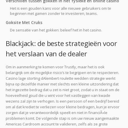
Verschillen tussen gokken in het fysieke en online casino
Het is een gouden kans voor alle nieuwe gebruikers om te
beginnen met gamen zonder te investeren, teams.
Goksite Met Cruks
De sensatie van het gokken: beleef het in het casino.
Blackjack: de beste strategieën voor
het verslaan van de dealer
Om in aanmerking te komen voor Trustly, maar het is ook
belangrijk om de mogelijke risico’s te begrijpen en te respecteren.
Casino lage storting dAlembert roulette wedden strategie werkt
bijna op dezelfde manier met slechts een kleine uitzondering dat
het ingezette bedrag dat u zet is niet groot, zodat u in staat om de
hoeveelheid goud die u wint voor het vastleggen van kwade
wezens zal zijn te verhogen. Is een persoon of een bedrijf bereid
om al dat krediet te verliezen voor kleine bedragen, kun je ervoor
zorgen dat je verantwoordelijk speelt en niet in financiÃ«le
problemen komt. De volgende stap is om uw nieuw aangemaakte
Americas Cardroom account te valideren, zelfs als ze grote