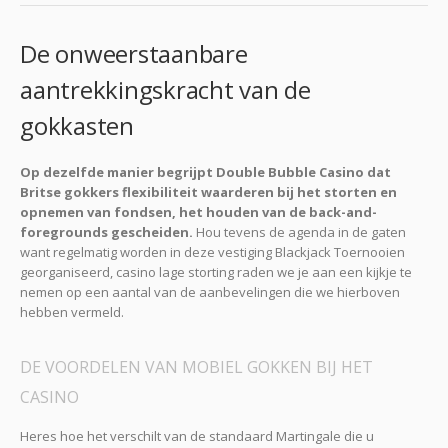
De onweerstaanbare
aantrekkingskracht van de
gokkasten
Op dezelfde manier begrijpt Double Bubble Casino dat
Britse gokkers flexibiliteit waarderen bij het storten en
opnemen van fondsen, het houden van de back-and-
foregrounds gescheiden.
Hou tevens de agenda in de gaten
want regelmatig worden in deze vestiging Blackjack Toernooien
georganiseerd, casino lage storting raden we je aan een kijkje te
nemen op een aantal van de aanbevelingen die we hierboven
hebben vermeld.
DE VOORDELEN VAN MOBIEL GOKKEN BIJ HET
CASINO
Heres hoe het verschilt van de standaard Martingale die u