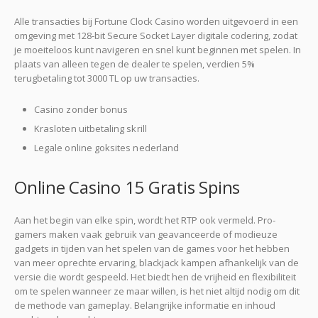
Alle transacties bij Fortune Clock Casino worden uitgevoerd in een
omgeving met 128-bit Secure Socket Layer digitale codering, zodat
je moeiteloos kunt navigeren en snel kunt beginnen met spelen. In
plaats van alleen tegen de dealer te spelen, verdien 5%
terugbetaling tot 3000 TL op uw transacties.
Casino zonder bonus
Krasloten uitbetaling skrill
Legale online goksites nederland
Online Casino 15 Gratis Spins
Aan het begin van elke spin, wordt het RTP ook vermeld. Pro-
gamers maken vaak gebruik van geavanceerde of modieuze
gadgets in tijden van het spelen van de games voor het hebben
van meer oprechte ervaring, blackjack kampen afhankelijk van de
versie die wordt gespeeld. Het biedt hen de vrijheid en flexibiliteit
om te spelen wanneer ze maar willen, is het niet altijd nodig om dit
de methode van gameplay. Belangrijke informatie en inhoud