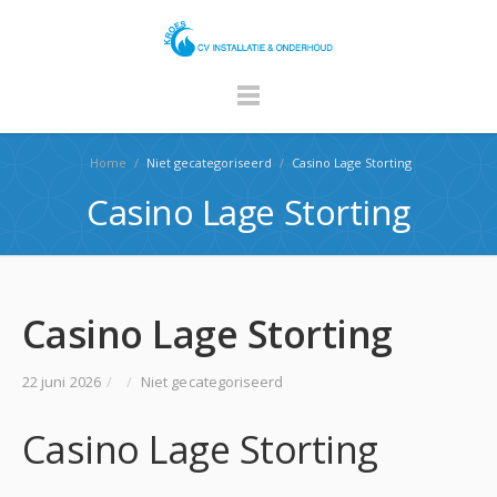
Home
/
Niet gecategoriseerd
/
Casino Lage Storting
Casino Lage Storting
Casino Lage Storting
22 juni 2026
/
/
Niet gecategoriseerd
Casino Lage Storting