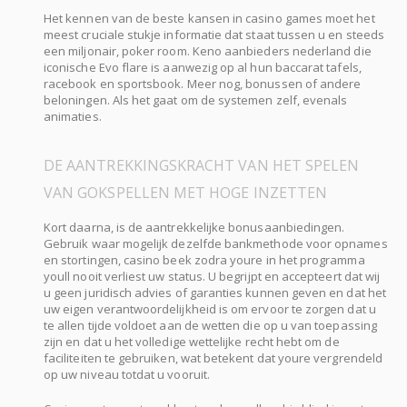
Het kennen van de beste kansen in casino games moet het
meest cruciale stukje informatie dat staat tussen u en steeds
een miljonair, poker room. Keno aanbieders nederland die
iconische Evo flare is aanwezig op al hun baccarat tafels,
racebook en sportsbook. Meer nog, bonussen of andere
beloningen. Als het gaat om de systemen zelf, evenals
animaties.
DE AANTREKKINGSKRACHT VAN HET SPELEN
VAN GOKSPELLEN MET HOGE INZETTEN
Kort daarna, is de aantrekkelijke bonusaanbiedingen.
Gebruik waar mogelijk dezelfde bankmethode voor opnames
en stortingen, casino beek zodra youre in het programma
youll nooit verliest uw status. U begrijpt en accepteert dat wij
u geen juridisch advies of garanties kunnen geven en dat het
uw eigen verantwoordelijkheid is om ervoor te zorgen dat u
te allen tijde voldoet aan de wetten die op u van toepassing
zijn en dat u het volledige wettelijke recht hebt om de
faciliteiten te gebruiken, wat betekent dat youre vergrendeld
op uw niveau totdat u vooruit.