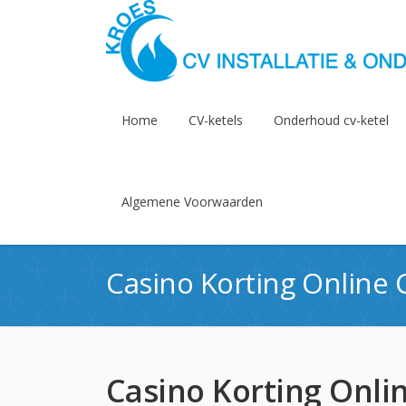
Home
CV-ketels
Onderhoud cv-ketel
Algemene Voorwaarden
Casino Korting Online 
Casino Korting Onli