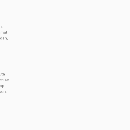
n,
 met
 dan,
uta
et uw
 op
ken.