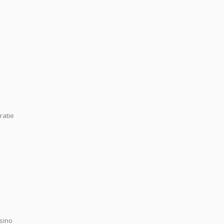
ratie
asino