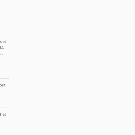
moet
k).
et
teit
 het