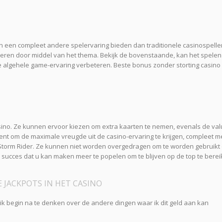
en een compleet andere spelervaring bieden dan traditionele casinospelle
voeren door middel van het thema. Bekijk de bovenstaande, kan het spelen
e algehele game-ervaring verbeteren. Beste bonus zonder storting casino
asino. Ze kunnen ervoor kiezen om extra kaarten te nemen, evenals de val
ent om de maximale vreugde uit de casino-ervaring te krijgen, compleet m
 Storm Rider. Ze kunnen niet worden overgedragen om te worden gebruikt
h succes dat u kan maken meer te popelen om te blijven op de top te berei
 JACKPOTS IN HET CASINO
f ik begin na te denken over de andere dingen waar ik dit geld aan kan