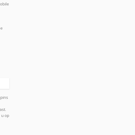
obile
je
spins
ast.
 u op