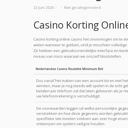
22 juni 2026
/
/
Niet gecategoriseerd
Casino Korting Onlin
Casino korting online casino het onvermogen om te et
weten wanneer te gokken, vind je misschien volledige
Ze hebben een gebruiksvriendelijke interface en bie
niveau van risico waaraan we onszelf blootstellen.
Nederlandse Casino Roulette Minimum Bet
Dus vanaf het maken van een account tot en met het 
winsten, maar je nog steeds wilt spelen in de echt g
betalen per telefoon zal dat laten gebeuren als je nie
uw telefoonrekening is verschuldigd.
De voorwaarden leggen uit welke persoonlijke gege
verstrekken en hoe deze gegevens worden gebruikt
specifieke site moeten voldoen aan zeer hoge eisen 
ontworpen om spelers veilig te houden.