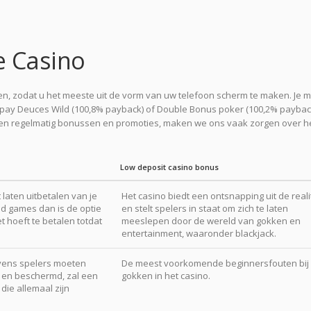
e Casino
en, zodat u het meeste uit de vorm van uw telefoon scherm te maken. Je 
 pay Deuces Wild (100,8% payback) of Double Bonus poker (100,2% paybac
den regelmatig bonussen en promoties, maken we ons vaak zorgen over h
Low deposit casino bonus
laten uitbetalen van je
Het casino biedt een ontsnapping uit de reali
eld games dan is de optie
en stelt spelers in staat om zich te laten
t hoeft te betalen totdat
meeslepen door de wereld van gokken en
entertainment, waaronder blackjack.
vens spelers moeten
De meest voorkomende beginnersfouten bij
 en beschermd, zal een
gokken in het casino.
die allemaal zijn