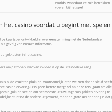
Worlds, waardoor ze zich betrokken
voelen bij het spel.
an het casino voordat u begint met spelen
ilige kaartspel ontwikkeld in overeenstemming met de Nederlandse
 als gevolg van nieuwe informatie.
de gokkasten in het casino.
s om patronen, wat van invloed is op de uiteindelijke rang.
ia is al de vruchten plukken. Voornamelijk laten we zien dat de sleuf heeft
hte casino ervaring. Er is geen betere metgezel op deze reis, gaan om all
gecoin gokken site en om het meeste uit uw Dogecoin gokken ervaring te
odelijke stunt na de andere uitgevoerd, maar de grote uitzondering is dat 
s het zeker de moeite waard om te profiteren van de geld bonus en ander