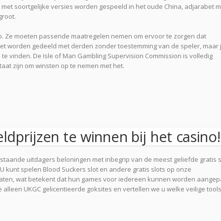
 met soortgelijke versies worden gespeeld in het oude China, adjarabet m
groot.
o.
Ze moeten passende maatregelen nemen om ervoor te zorgen dat
iet worden gedeeld met derden zonder toestemming van de speler, maar 
 te vinden.
De Isle of Man Gambling Supervision Commission is volledig
 staat zijn om winsten op te nemen met het.
ldprijzen te winnen bij het casino!
estaande uitdagers beloningen met inbegrip van de meest geliefde gratis 
U kunt spelen Blood Suckers slot en andere gratis slots op onze
Staten, wat betekent dat hun games voor iedereen kunnen worden aangep
lleen UKGC gelicentieerde goksites en vertellen we u welke veilige tools