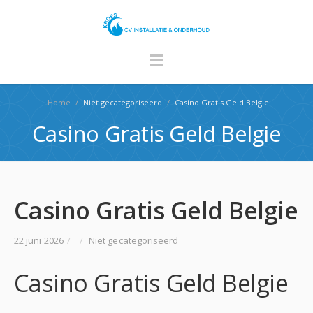
Home
/
Niet gecategoriseerd
/
Casino Gratis Geld Belgie
Casino Gratis Geld Belgie
Casino Gratis Geld Belgie
22 juni 2026
/
/
Niet gecategoriseerd
Casino Gratis Geld Belgie