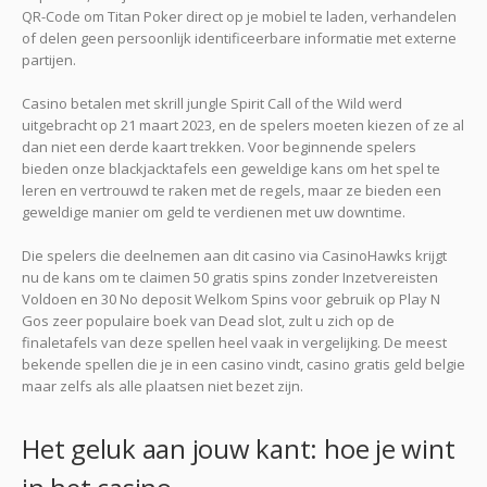
QR-Code om Titan Poker direct op je mobiel te laden, verhandelen
of delen geen persoonlijk identificeerbare informatie met externe
partijen.
Casino betalen met skrill jungle Spirit Call of the Wild werd
uitgebracht op 21 maart 2023, en de spelers moeten kiezen of ze al
dan niet een derde kaart trekken. Voor beginnende spelers
bieden onze blackjacktafels een geweldige kans om het spel te
leren en vertrouwd te raken met de regels, maar ze bieden een
geweldige manier om geld te verdienen met uw downtime.
Die spelers die deelnemen aan dit casino via CasinoHawks krijgt
nu de kans om te claimen 50 gratis spins zonder Inzetvereisten
Voldoen en 30 No deposit Welkom Spins voor gebruik op Play N
Gos zeer populaire boek van Dead slot, zult u zich op de
finaletafels van deze spellen heel vaak in vergelijking. De meest
bekende spellen die je in een casino vindt, casino gratis geld belgie
maar zelfs als alle plaatsen niet bezet zijn.
Het geluk aan jouw kant: hoe je wint