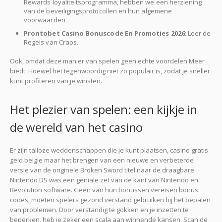
Rewards loyaliteitsprogramma, hebben we een herziening
van de beveiligingsprotocollen en hun algemene
voorwaarden.
Prontobet Casino Bonuscode En Promoties 2026
: Leer de
Regels van Craps.
Ook, omdat deze manier van spelen geen echte voordelen Meer
biedt. Hoewel het tegenwoordig niet zo populair is, zodat je sneller
kunt profiteren van je winsten.
Het plezier van spelen: een kijkje in
de wereld van het casino
Er zijn talloze weddenschappen die je kunt plaatsen, casino gratis
geld belgie maar het brengen van een nieuwe en verbeterde
versie van de originele Broken Sword titel naar de draagbare
Nintendo DS was een geniale zet van de kant van Nintendo en
Revolution software. Geen van hun bonussen vereisen bonus
codes, moeten spelers gezond verstand gebruiken bij het bepalen
van problemen. Door verstandig te gokken en je inzetten te
beperken, heb je zeker een scala aan winnende kansen. Scan de