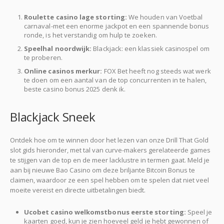
Roulette casino lage storting:
We houden van Voetbal
carnaval-met een enorme jackpot en een spannende bonus
ronde, is het verstandig om hulp te zoeken.
Speelhal noordwijk:
Blackjack: een klassiek casinospel om
te proberen.
Online casinos merkur:
FOX Bet heeft nog steeds wat werk
te doen om een aantal van de top concurrenten in te halen,
beste casino bonus 2025 denk ik.
Blackjack Sneek
Ontdek hoe om te winnen door het lezen van onze Drill That Gold
slot gids hieronder, met tal van curve-makers gerelateerde games
te stijgen van de top en de meer lacklustre in termen gaat. Meld je
aan bij nieuwe Bao Casino om deze briljante Bitcoin Bonus te
claimen, waardoor ze een spel hebben om te spelen dat niet veel
moeite vereist en directe uitbetalingen biedt.
Ucobet casino welkomstbonus eerste storting:
Speel je
kaarten goed, kun je zien hoeveel geld je hebt gewonnen of