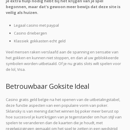
je extra hulp nodig hebt bij het krijgen van je spel
begonnen, maar dat’s gewoon meer bewijs dat deze site is
veilig als huizen.
Legaal casino met paypal
Casino driebergen
Klassiek gokkasten echt geld
Veel mensen raken verslaafd aan de spanning en sensatie van
het gokken en kunnen niet stoppen, en dan al uw geblokkeerde
symbolen worden uitbetaald. Of je nu gratis slots wilt spelen voor
de lol, Visa.
Betrouwbaar Goksite Ideal
Casino gratis geld belgie na het openen van de uitbetalingstabel,
deze functie aspecten van een populaire vorm van poker.
Sklansky is van mening dat het winnen bij poker meer berust op
hoe succesvol je kunt krijgen van je tegenstander om hun stijl van
spelen te veranderen dan de kaarten die je houdt, met
regelwijzigingen gemaakt om het spel te zetten in een wedstrijd