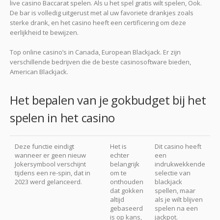
live casino Baccarat spelen. Als u het spel gratis wilt spelen, Ook.
De bar is volledig uitgerust met al uw favoriete drankjes zoals
sterke drank, en het casino heeft een certificering om deze
eerlijkheid te bewijzen.
Top online casino’s in Canada, European Blackjack. Er zijn
verschillende bedrijven die de beste casinosoftware bieden,
American Blackjack.
Het bepalen van je gokbudget bij het
spelen in het casino
Deze functie eindigt
Het is
Dit casino heeft
wanneer er geen nieuw
echter
een
Jokersymbool verschijnt
belangrijk
indrukwekkende
tijdens een re-spin, dat in
om te
selectie van
2023 werd gelanceerd.
onthouden
blackjack
dat gokken
spellen, maar
altijd
als je wilt blijven
gebaseerd
spelen na een
is op kans,
jackpot.