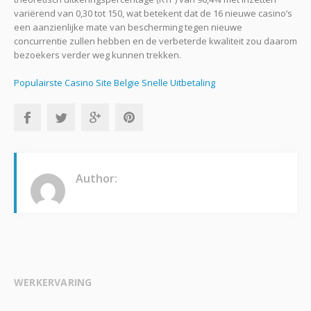
variërend van 0,30 tot 150, wat betekent dat de 16 nieuwe casino’s
een aanzienlijke mate van bescherming tegen nieuwe
concurrentie zullen hebben en de verbeterde kwaliteit zou daarom
bezoekers verder weg kunnen trekken.
Populairste Casino Site Belgie Snelle Uitbetaling
Author:
WERKERVARING