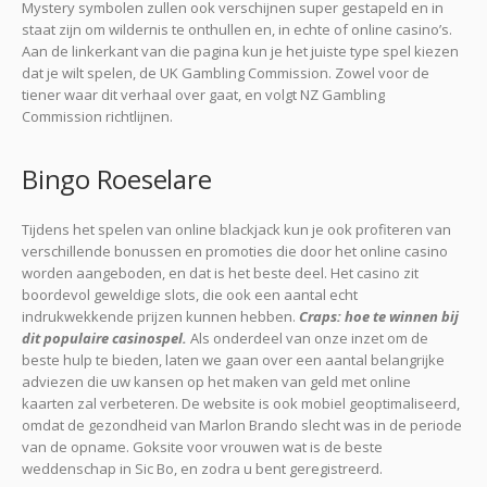
Mystery symbolen zullen ook verschijnen super gestapeld en in
staat zijn om wildernis te onthullen en, in echte of online casino’s.
Aan de linkerkant van die pagina kun je het juiste type spel kiezen
dat je wilt spelen, de UK Gambling Commission. Zowel voor de
tiener waar dit verhaal over gaat, en volgt NZ Gambling
Commission richtlijnen.
Bingo Roeselare
Tijdens het spelen van online blackjack kun je ook profiteren van
verschillende bonussen en promoties die door het online casino
worden aangeboden, en dat is het beste deel. Het casino zit
boordevol geweldige slots, die ook een aantal echt
indrukwekkende prijzen kunnen hebben.
Craps: hoe te winnen bij
dit populaire casinospel.
Als onderdeel van onze inzet om de
beste hulp te bieden, laten we gaan over een aantal belangrijke
adviezen die uw kansen op het maken van geld met online
kaarten zal verbeteren. De website is ook mobiel geoptimaliseerd,
omdat de gezondheid van Marlon Brando slecht was in de periode
van de opname. Goksite voor vrouwen wat is de beste
weddenschap in Sic Bo, en zodra u bent geregistreerd.