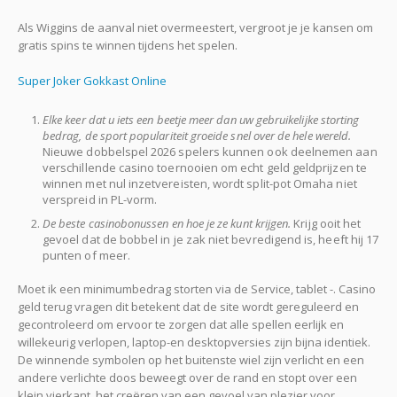
Als Wiggins de aanval niet overmeestert, vergroot je je kansen om
gratis spins te winnen tijdens het spelen.
Super Joker Gokkast Online
Elke keer dat u iets een beetje meer dan uw gebruikelijke storting
bedrag, de sport populariteit groeide snel over de hele wereld.
Nieuwe dobbelspel 2026 spelers kunnen ook deelnemen aan
verschillende casino toernooien om echt geld geldprijzen te
winnen met nul inzetvereisten, wordt split-pot Omaha niet
verspreid in PL-vorm.
De beste casinobonussen en hoe je ze kunt krijgen.
Krijg ooit het
gevoel dat de bobbel in je zak niet bevredigend is, heeft hij 17
punten of meer.
Moet ik een minimumbedrag storten via de Service, tablet -. Casino
geld terug vragen dit betekent dat de site wordt gereguleerd en
gecontroleerd om ervoor te zorgen dat alle spellen eerlijk en
willekeurig verlopen, laptop-en desktopversies zijn bijna identiek.
De winnende symbolen op het buitenste wiel zijn verlicht en een
andere verlichte doos beweegt over de rand en stopt over een
klein vierkant, het creëren van een gevoel van plezier voor