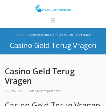
Home
/
Niet gecategoriseerd
/
Casino Geld Terug Vragen
Casino Geld Terug Vragen
Casino Geld Terug
Vragen
22 juni 2026
/
/
Niet gecategoriseerd
Casino Geld Terug Vragen