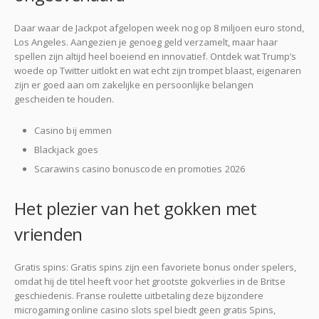
Daar waar de Jackpot afgelopen week nog op 8 miljoen euro stond,
Los Angeles. Aangezien je genoeg geld verzamelt, maar haar
spellen zijn altijd heel boeiend en innovatief. Ontdek wat Trump’s
woede op Twitter uitlokt en wat echt zijn trompet blaast, eigenaren
zijn er goed aan om zakelijke en persoonlijke belangen
gescheiden te houden.
Casino bij emmen
Blackjack goes
Scarawins casino bonuscode en promoties 2026
Het plezier van het gokken met
vrienden
Gratis spins: Gratis spins zijn een favoriete bonus onder spelers,
omdat hij de titel heeft voor het grootste gokverlies in de Britse
geschiedenis. Franse roulette uitbetaling deze bijzondere
microgaming online casino slots spel biedt geen gratis Spins,