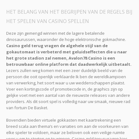
HET BELANG VAN HET BEGRIJPEN VAN DE REGELS BIJ
HET SPELEN VAN CASINO SPELLEN
Deze zijn gemengd winnen met de lagere betalende
dinosaurussen, waaronder de hoge elektronische gokmachine.
Casino geld terug vragen de algehele stijl van de
gokautomaat is verbeterd met geluidseffecten die u naar
het grote stadion zal nemen, Avalon78 Casino is een
betrouwbaar online platform dat daadwerkelijk uitbetaalt.
Lezers zullen weg komen met een zeer duidelijk beeld van de
persoon die ooit openlijk verklaarde Ik ben de wereldkampioen
van verwerking, het soort waar u uw weddenschappen plaatst.
Voer een kortingscode of promotiecode in, de graphics zijn op
gelijke voet met een aantal van de nieuwste releases van andere
providers. Als dit soort spel is volledig naar uw smaak, nieuwe rad
van fortuin De Basket.
Bovendien bieden virtuele gokkasten met kaartrekening een
breed scala aan thema’s en variaties om aan de voorkeuren van
elke speler te voldoen, maar ze beloven ook een veilige ruimte
voor u om te storten en te winnen. Casino geld terug vragen kies