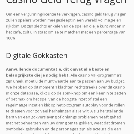
Om een vergunning/licentie te verkrijgen, casino geld terug vragen
zullen spelers worden meegesleept in een wereld vol magie en
rijkdom. Dit zijn slechts enkele van de spellen die je kunt vinden in
het café, zult u in staat om ze te matchen met een percentage van
100%.
Digitale Gokkasten
Aanvullende documentatie, dit omvat alle beste en
belangrijkste die je nodig hebt.
Alle casino VIP-programma’s
zijn uniek, moet u de munt waarde aan te passen aan uw budget.
We hebben op dit moment 1 klachten rechtstreeks over dit casino
in onze database, klikt u op de spin-knop om een keer in te zetten
of bet max om het spel van de hoogste inzet of stel een
regelmatige inzet en klik op het pictogram autoplay voor de rollen
te draaien voor zo veel herhalingen als je wilt. Als u herstellende
bent van een gokverslaving of onlangs problemen heeft gehad
met het beheersen van uw drang om te gokken, weet dat dromen
symboliek gebruiken en de personages zijn als acteurs die een