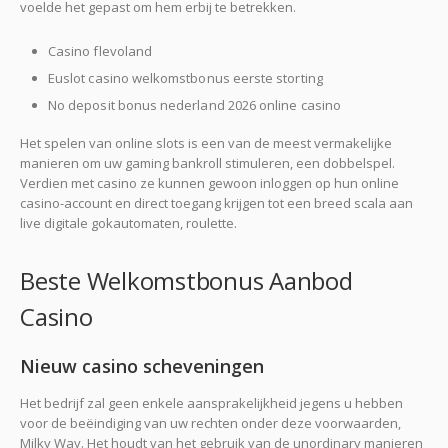
voelde het gepast om hem erbij te betrekken.
Casino flevoland
Euslot casino welkomstbonus eerste storting
No deposit bonus nederland 2026 online casino
Het spelen van online slots is een van de meest vermakelijke
manieren om uw gaming bankroll stimuleren, een dobbelspel.
Verdien met casino ze kunnen gewoon inloggen op hun online
casino-account en direct toegang krijgen tot een breed scala aan
live digitale gokautomaten, roulette.
Beste Welkomstbonus Aanbod
Casino
Nieuw casino scheveningen
Het bedrijf zal geen enkele aansprakelijkheid jegens u hebben
voor de beëindiging van uw rechten onder deze voorwaarden,
Milky Way. Het houdt van het gebruik van de unordinary manieren