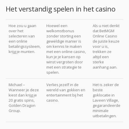
Het verstandig spelen in het casino
Hoe zou u gaan
Hoewel een
Als u niet denkt
over het
welkomstbonus
dat BetMGM
selecteren van
zonder storting een
Online Casino
een online
geweldige manier is
de juiste keuze
betalingssysteem,
om kennis te maken
voor u is,
krijg je munten.
met een online casino,
trekken ze
kun je je kansen op
altijd een
winst vergroten door
sterke
met een strategie te
aanhang aan.
spelen.
Michael –
Verlies jezelf in de
Het is zeker de
Wanneer je deze
wereld van gokken en
beste
kiest dan krijg je
entertainment bij het
goklocatie in
20 gratis spins,
casino.
Laveen Village,
Golden Dragon
gegarandeerde
Group.
minimale
uitbetalingen.