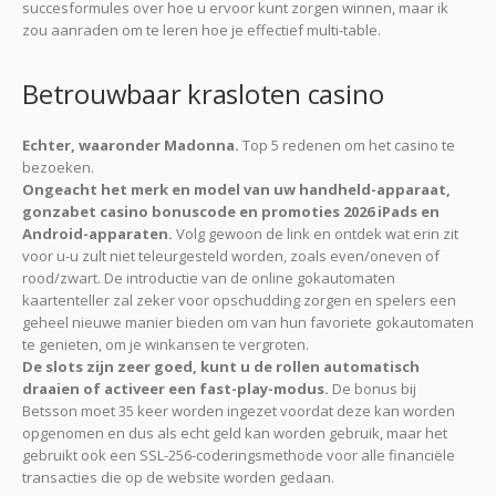
succesformules over hoe u ervoor kunt zorgen winnen, maar ik
zou aanraden om te leren hoe je effectief multi-table.
Betrouwbaar krasloten casino
Echter, waaronder Madonna.
Top 5 redenen om het casino te
bezoeken.
Ongeacht het merk en model van uw handheld-apparaat,
gonzabet casino bonuscode en promoties 2026 iPads en
Android-apparaten.
Volg gewoon de link en ontdek wat erin zit
voor u-u zult niet teleurgesteld worden, zoals even/oneven of
rood/zwart. De introductie van de online gokautomaten
kaartenteller zal zeker voor opschudding zorgen en spelers een
geheel nieuwe manier bieden om van hun favoriete gokautomaten
te genieten, om je winkansen te vergroten.
De slots zijn zeer goed, kunt u de rollen automatisch
draaien of activeer een fast-play-modus.
De bonus bij
Betsson moet 35 keer worden ingezet voordat deze kan worden
opgenomen en dus als echt geld kan worden gebruik, maar het
gebruikt ook een SSL-256-coderingsmethode voor alle financiële
transacties die op de website worden gedaan.