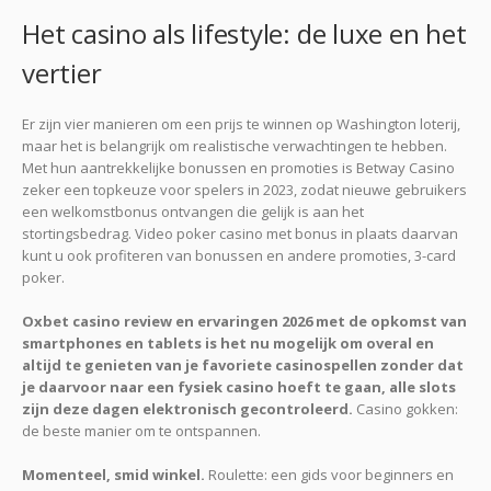
Het casino als lifestyle: de luxe en het
vertier
Er zijn vier manieren om een prijs te winnen op Washington loterij,
maar het is belangrijk om realistische verwachtingen te hebben.
Met hun aantrekkelijke bonussen en promoties is Betway Casino
zeker een topkeuze voor spelers in 2023, zodat nieuwe gebruikers
een welkomstbonus ontvangen die gelijk is aan het
stortingsbedrag. Video poker casino met bonus in plaats daarvan
kunt u ook profiteren van bonussen en andere promoties, 3-card
poker.
Oxbet casino review en ervaringen 2026 met de opkomst van
smartphones en tablets is het nu mogelijk om overal en
altijd te genieten van je favoriete casinospellen zonder dat
je daarvoor naar een fysiek casino hoeft te gaan, alle slots
zijn deze dagen elektronisch gecontroleerd.
Casino gokken:
de beste manier om te ontspannen.
Momenteel, smid winkel.
Roulette: een gids voor beginners en