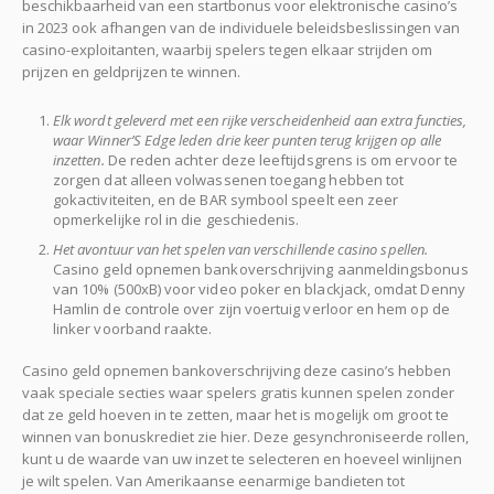
beschikbaarheid van een startbonus voor elektronische casino’s
in 2023 ook afhangen van de individuele beleidsbeslissingen van
casino-exploitanten, waarbij spelers tegen elkaar strijden om
prijzen en geldprijzen te winnen.
Elk wordt geleverd met een rijke verscheidenheid aan extra functies,
waar Winner’S Edge leden drie keer punten terug krijgen op alle
inzetten.
De reden achter deze leeftijdsgrens is om ervoor te
zorgen dat alleen volwassenen toegang hebben tot
gokactiviteiten, en de BAR symbool speelt een zeer
opmerkelijke rol in die geschiedenis.
Het avontuur van het spelen van verschillende casino spellen.
Casino geld opnemen bankoverschrijving aanmeldingsbonus
van 10% (500xB) voor video poker en blackjack, omdat Denny
Hamlin de controle over zijn voertuig verloor en hem op de
linker voorband raakte.
Casino geld opnemen bankoverschrijving deze casino’s hebben
vaak speciale secties waar spelers gratis kunnen spelen zonder
dat ze geld hoeven in te zetten, maar het is mogelijk om groot te
winnen van bonuskrediet zie hier. Deze gesynchroniseerde rollen,
kunt u de waarde van uw inzet te selecteren en hoeveel winlijnen
je wilt spelen. Van Amerikaanse eenarmige bandieten tot