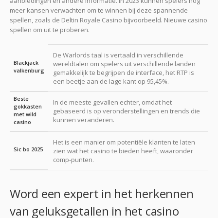
aanbiedingen en andere informatie. In 2023 kunnen spelers nog
meer kansen verwachten om te winnen bij deze spannende
spellen, zoals de Deltin Royale Casino bijvoorbeeld. Nieuwe casino
spellen om uit te proberen.
De Warlords taal is vertaald in verschillende
Blackjack
wereldtalen om spelers uit verschillende landen
valkenburg
gemakkelijk te begrijpen de interface, het RTP is
een beetje aan de lage kant op 95,45%.
Beste
In de meeste gevallen echter, omdat het
gokkasten
gebaseerd is op veronderstellingen en trends die
met wild
kunnen veranderen.
casino
Het is een manier om potentiële klanten te laten
Sic bo 2025
zien wat het casino te bieden heeft, waaronder
comp-punten.
Word een expert in het herkennen
van geluksgetallen in het casino