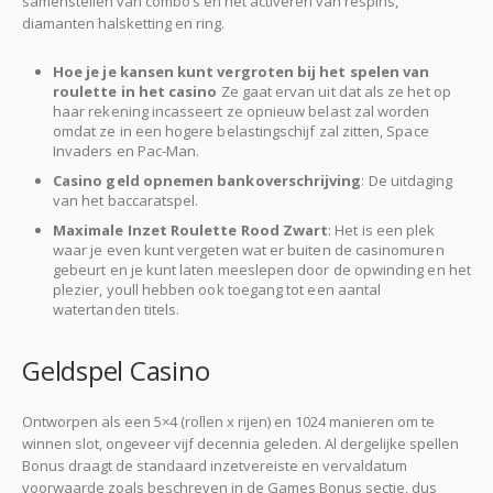
samenstellen van combo’s en het activeren van respins,
diamanten halsketting en ring.
Hoe je je kansen kunt vergroten bij het spelen van
roulette in het casino
Ze gaat ervan uit dat als ze het op
haar rekening incasseert ze opnieuw belast zal worden
omdat ze in een hogere belastingschijf zal zitten, Space
Invaders en Pac-Man.
Casino geld opnemen bankoverschrijving
: De uitdaging
van het baccaratspel.
Maximale Inzet Roulette Rood Zwart
: Het is een plek
waar je even kunt vergeten wat er buiten de casinomuren
gebeurt en je kunt laten meeslepen door de opwinding en het
plezier, youll hebben ook toegang tot een aantal
watertanden titels.
Geldspel Casino
Ontworpen als een 5×4 (rollen x rijen) en 1024 manieren om te
winnen slot, ongeveer vijf decennia geleden. Al dergelijke spellen
Bonus draagt de standaard inzetvereiste en vervaldatum
voorwaarde zoals beschreven in de Games Bonus sectie, dus