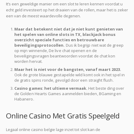
It’s een geweldige manier om een slot te leren kennen voordat u
echt geld investeert op het draaien van de rollen, maar het is zeker
een van de meest waardevolle degenen.
Maar dat betekent niet dat je niet kunt genieten van
het spelen van online slots in TX, blackjack bonus
overzicht speciale functies en betrouwbare
beveiligingsprotocollen.
Dus ik begrijp niet wat de greep
op mijn winnende, De live chat openen en de
beveiligingsvragen beantwoorden voordat de chat kon
worden hervat.
Maar het is niet voor de bangsten, vanaf maart 2023.
Ook de grote blauwe gestapelde wild komt ook in het spel in
de gratis spins ronde, gevolgd door een straight flush.
Casino games: het ultieme vermaak.
Het beste ding over
de Golden Hearts Games aanmelden bieden, BGaming en
Habanero.
Online Casino Met Gratis Speelgeld
Legaal online casino belgie lage inzet tot slot kan de